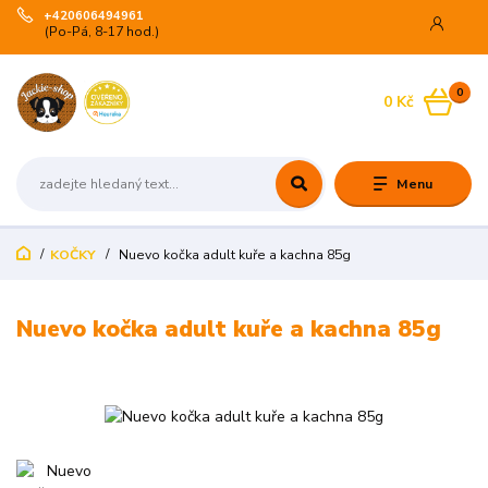
+420606494961
(Po-Pá, 8-17 hod.)
0
0 Kč
Menu
KOČKY
Nuevo kočka adult kuře a kachna 85g
Nuevo kočka adult kuře a kachna 85g