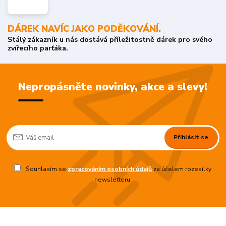
DÁREK NAVÍC JAKO PODĚKOVÁNÍ.
Stálý zákazník u nás dostává příležitostně dárek pro svého
zvířecího parťáka.
Nepropásněte novinky, akce a slevy!
Přihlásit se
Souhlasím se
zpracováním osobních údajů
za účelem rozesílky
newsletteru.