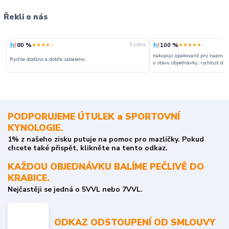
Řekli o nás
80 %
100 %
★★★★☆
★★★★★
5. srpna
nakupuji opakovaně pro naprosto
Rychle dodáno a dobře zabaleno.
o stavu objednávky, rychlost dodá
PODPORUJEME ÚTULEK a SPORTOVNÍ
KYNOLOGIE.
1% z našeho zisku putuje na pomoc pro mazlíčky. Pokud
chcete také přispět, klikněte na tento odkaz.
KAŽDOU OBJEDNÁVKU BALÍME PEČLIVĚ DO
KRABICE.
Nejčastěji se jedná o 5VVL nebo 7VVL.
ODKAZ ODSTOUPENÍ OD SMLOUVY