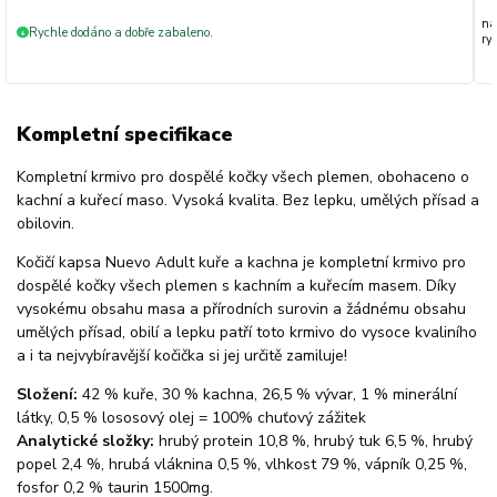
na
Rychle dodáno a dobře zabaleno.
+
ryc
Kompletní specifikace
Kompletní krmivo pro dospělé kočky všech plemen, obohaceno o
kachní a kuřecí maso. Vysoká kvalita. Bez lepku, umělých přísad a
obilovin.
Kočičí kapsa Nuevo Adult kuře a kachna je kompletní krmivo pro
dospělé kočky všech plemen s kachním a kuřecím masem. Díky
vysokému obsahu masa a přírodních surovin a žádnému obsahu
umělých přísad, obilí a lepku patří toto krmivo do vysoce kvaliního
a i ta nejvybíravější kočička si jej určitě zamiluje!
Složení:
42 % kuře, 30 % kachna, 26,5 % vývar, 1 % minerální
látky, 0,5 % lososový olej = 100% chuťový zážitek
Analytické složky:
hrubý protein 10,8 %, hrubý tuk 6,5 %, hrubý
popel 2,4 %, hrubá vláknina 0,5 %, vlhkost 79 %, vápník 0,25 %,
fosfor 0,2 % taurin 1500mg.