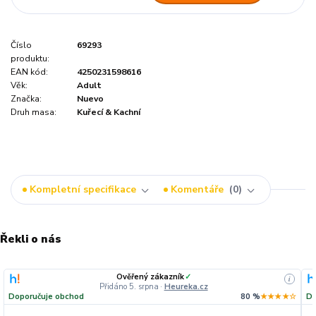
Číslo
69293
produktu:
EAN kód:
4250231598616
Věk:
Adult
Značka:
Nuevo
Druh masa:
Kuřecí & Kachní
Kompletní specifikace
Komentáře
0
Řekli o nás
Ověřený zákazník
✓
i
Přidáno 5. srpna
·
Heureka.cz
Doporučuje obchod
80 %
★★★★☆
Do