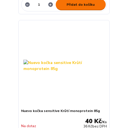
Přidat do košíku
Nuevo kočka sensitive Krůtí monoprotein 85g
40 Kč
/
Ks
Na dotaz
36 Kč
bez DPH