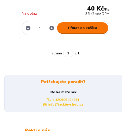
40 Kč
/
Ks
Na dotaz
36 Kč
bez DPH
Přidat do košíku
strana
z 1
Potřebujete poradit?
Robert Polák
+420606494961
info@jackie-shop.cz
Řekli o nás