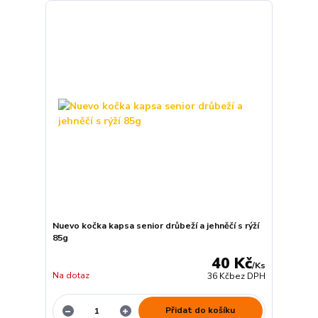
Nuevo kočka kapsa senior drůbeží a jehněčí s rýží
85g
40 Kč
/
Ks
Na dotaz
36 Kč
bez DPH
Přidat do košíku