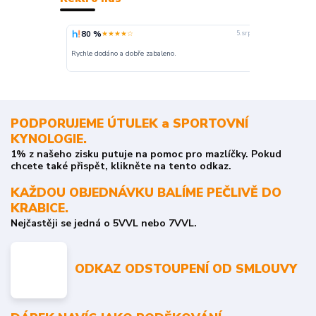
80 %
100 %
★★★★☆
★
5. srpna
nakupuji opak
Rychle dodáno a dobře zabaleno.
o stavu objedn
PODPORUJEME ÚTULEK a SPORTOVNÍ
KYNOLOGIE.
1% z našeho zisku putuje na pomoc pro mazlíčky. Pokud
chcete také přispět, klikněte na tento odkaz.
KAŽDOU OBJEDNÁVKU BALÍME PEČLIVĚ DO
KRABICE.
Nejčastěji se jedná o 5VVL nebo 7VVL.
ODKAZ ODSTOUPENÍ OD SMLOUVY