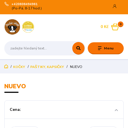
+420606494961
(Po-Pá, 8-17 hod.)
0
0 Kč
Menu
KOČKY
PAŠTIKY, KAPSIČKY
NUEVO
NUEVO
Cena: