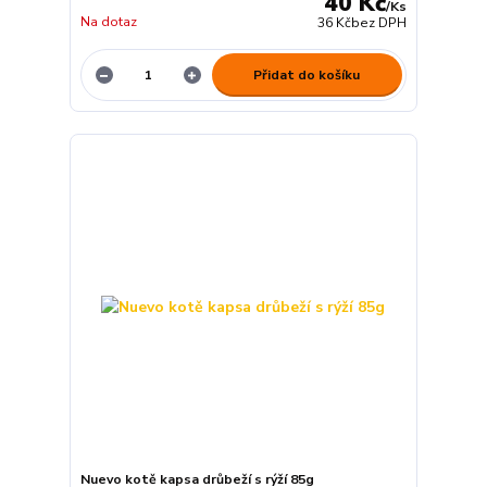
40 Kč
/
Ks
Na dotaz
36 Kč
bez DPH
Přidat do košíku
Nuevo kotě kapsa drůbeží s rýží 85g