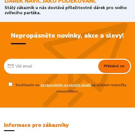
DÁREK NAVÍC JAKO PODĚKOVÁNÍ.
Stálý zákazník u nás dostává příležitostně dárek pro svého
zvířecího parťáka.
Nepropásněte novinky, akce a slevy!
Přihlásit se
Souhlasím se
zpracováním osobních údajů
za účelem rozesílky
newsletteru.
Informace pro zákazníky