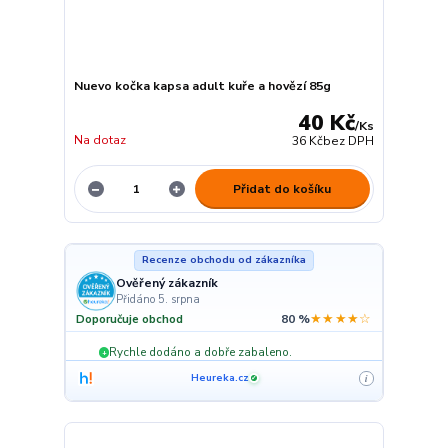
Nuevo kočka kapsa adult kuře a hovězí 85g
40 Kč
/
Ks
Na dotaz
36 Kč
bez DPH
Přidat do košíku
Recenze obchodu od zákazníka
Ověřený zákazník
Přidáno 5. srpna
★★★★☆
Doporučuje obchod
80 %
Rychle dodáno a dobře zabaleno.
+
Heureka.cz
i
✓