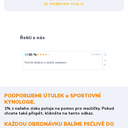
info@jackie-shop.cz
Řekli o nás
80 %
100 %
★★★★☆
★★★
5. srpna
nakupuji opakovan
Rychle dodáno a dobře zabaleno.
o stavu objednávky
PODPORUJEME ÚTULEK a SPORTOVNÍ
KYNOLOGIE.
1% z našeho zisku putuje na pomoc pro mazlíčky. Pokud
chcete také přispět, klikněte na tento odkaz.
KAŽDOU OBJEDNÁVKU BALÍME PEČLIVĚ DO