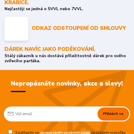
KRABICE.
Nejčastěji se jedná o 5VVL nebo 7VVL.
ODKAZ ODSTOUPENÍ OD SMLOUVY
DÁREK NAVÍC JAKO PODĚKOVÁNÍ.
Stálý zákazník u nás dostává příležitostně dárek pro svého
zvířecího parťáka.
Nepropásněte novinky, akce a slevy!
Přihlásit se
Souhlasím se
zpracováním osobních údajů
za účelem rozesílky