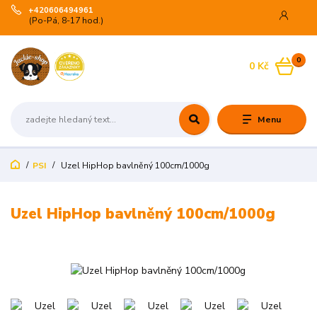
+420606494961
(Po-Pá, 8-17 hod.)
0
0 Kč
Menu
PSI
Uzel HipHop bavlněný 100cm/1000g
Uzel HipHop bavlněný 100cm/1000g