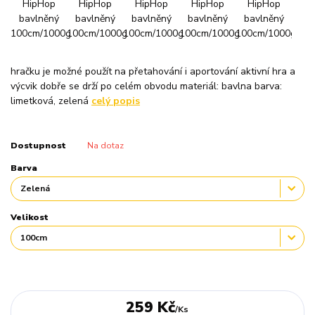
hračku je možné použít na přetahování i aportování aktivní hra a
výcvik dobře se drží po celém obvodu materiál: bavlna barva:
limetková, zelená
celý popis
Dostupnost
Na dotaz
Barva
Velikost
259 Kč
/
Ks