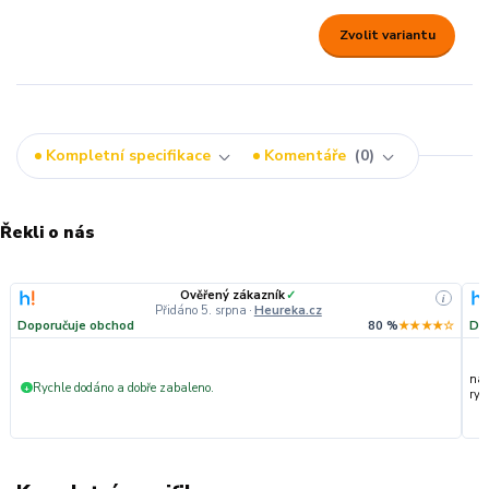
Zvolit variantu
Kompletní specifikace
Komentáře
0
Řekli o nás
Ověřený zákazník
✓
i
Přidáno 5. srpna
·
Heureka.cz
Doporučuje obchod
80 %
★★★★☆
Do
nak
Rychle dodáno a dobře zabaleno.
+
ryc