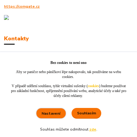
https://comgate.cz
Kontakty
Robert Polák
+420606494961
Bez cookies to není ono
Aby se paničce nebo páníčkovi lépe nakupovalo, tak používáme na webu
info@jackie-shop.cz
cookies.
V případě udělení souhlasu, tyhle virtuální sušenky (
cookies
) budeme používat
pro základní funkčnost, zpříjemnění používání webu, analytické účely a také pro
účely cílení reklamy.
Souhlasím
Nastavení
Vytvořeno na
Eshop-rychle.cz
Souhlas můžete odmítnout
zde
.
80 %
★★★★☆
100 %
★★★★★
5. srpna
×
Rychle dodáno a dobře zabaleno.
nakupuji opakovaně pro naprostou spoko