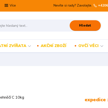
Nevíte si rady? Zavolejte.
+4206
Více
Hledat
TNÍ ZVÍŘATA
AKČNÍ ZBOŽÍ
OVČÍ VĚCI
expedice 