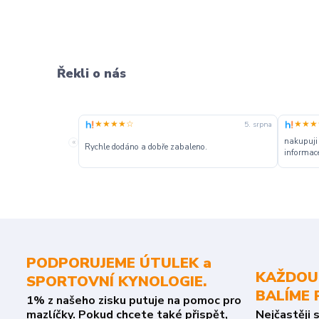
Řekli o nás
★★★★☆
★★★
5. srpna
nakupuji
«
Rychle dodáno a dobře zabaleno.
informace
PODPORUJEME ÚTULEK a
KAŽDOU
SPORTOVNÍ KYNOLOGIE.
BALÍME 
1% z našeho zisku putuje na pomoc pro
mazlíčky. Pokud chcete také přispět,
Nejčastěji 