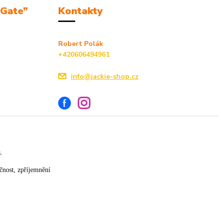
mGate”
Kontakty
Robert Polák
+420606494961
info@jackie-shop.cz
s.
Vytvořeno na
Eshop-rychle.cz
čnost, zpříjemnění
★★★★☆
★★★★★
17. července
14. července
»
slušná rychlost dodání
vše v pořádku
×