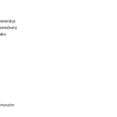
inerály):
 zinečnatý
jako
zájmovém