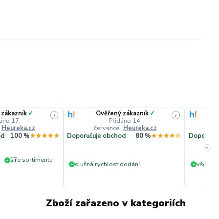
 zákazník
✓
Ověřený zákazník
✓
i
i
áno 17.
Přidáno 14.
·
Heureka.cz
července
·
Heureka.cz
č
od
100 %
★★★★★
Doporučuje obchod
80 %
★★★★☆
Doporuču
»
šíře sortimentu
+
slušná rychlost dodání
vše v p
+
+
Zboží zařazeno v kategoriích