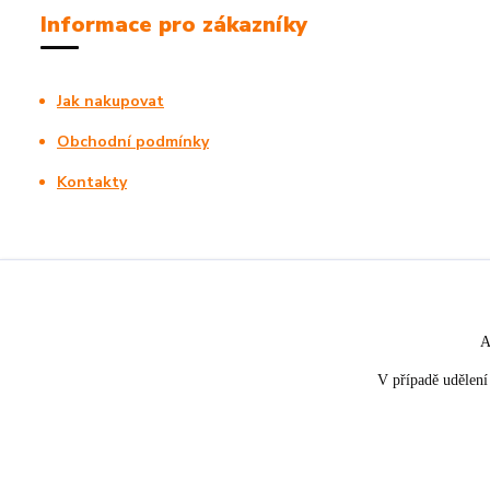
Informace pro zákazníky
Jak nakupovat
Obchodní podmínky
Kontakty
A
V případě udělení 
★★★★☆
★★★★★
5. srpna
nakupuji opakovaně pro napros
«
Rychle dodáno a dobře zabaleno.
spokojenost, informace o stavu 
rychlost dodání,....