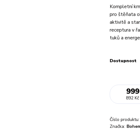
Kompletní kr
pro štěňata o
aktivitě a sta
receptura v ř
tuků a energet
Dostupnost
999
892 Kč
Číslo produktu:
Značka:
Bohem