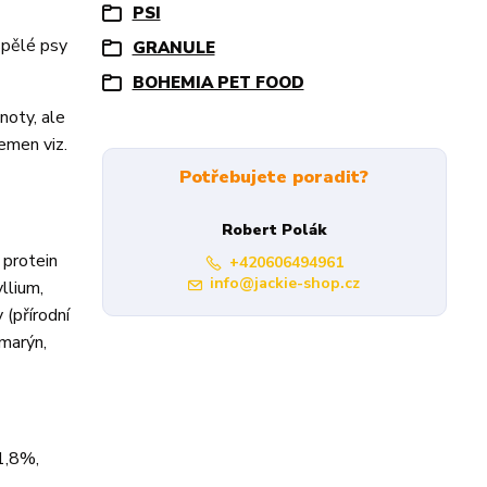
PSI
spělé psy
GRANULE
BOHEMIA PET FOOD
noty, ale
emen viz.
Potřebujete poradit?
Robert Polák
 protein
+420606494961
info@jackie-shop.cz
llium,
 (přírodní
zmarýn,
1,8%,