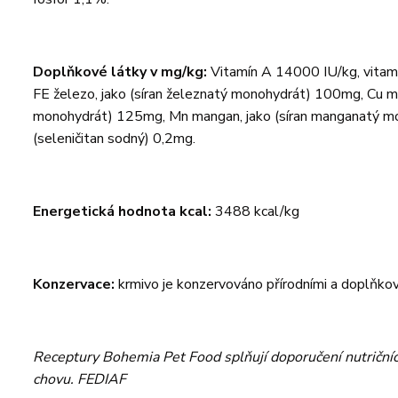
Doplňkové látky v mg/kg:
Vitamín A 14000 IU/kg, vitamí
FE železo, jako (síran železnatý monohydrát) 100mg, Cu mě
monohydrát) 125mg, Mn mangan, jako (síran manganatý mono
(seleničitan sodný) 0,2mg.
Energetická hodnota kcal:
3488 kcal/kg
Konzervace:
krmivo je konzervováno přírodními a doplňkový
Receptury Bohemia Pet Food splňují doporučení nutriční
chovu. FEDIAF