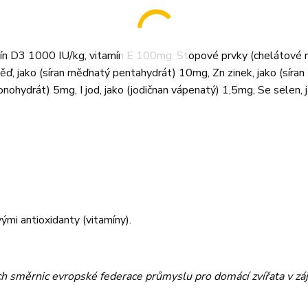
n D3 1000 IU/kg, vitamín E 100mg. Stopové prvky (chelátové m
ď, jako (síran měďnatý pentahydrát) 10mg, Zn zinek, jako (síran
hydrát) 5mg, I jod, jako (jodičnan vápenatý) 1,5mg, Se selen, 
mi antioxidanty (vitamíny).
ch směrnic evropské federace průmyslu pro domácí zvířata v 