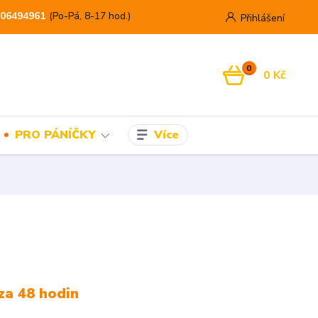
06494961
(Po-Pá, 8-17 hod.)
Přihlášení
0
0 Kč
Více
PRO PÁNÍČKY
za 48 hodin