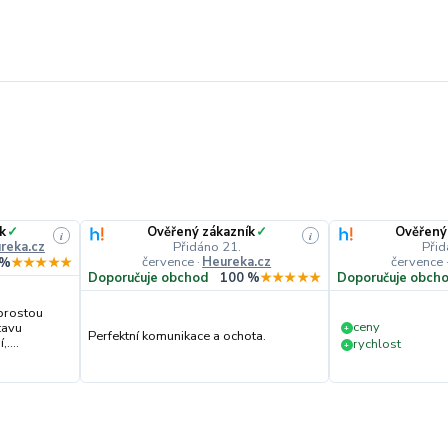
k
✓
Ověřený zákazník
✓
Ověřený
i
i
reka.cz
Přidáno 21.
Přid
července
·
Heureka.cz
července
 %
★★★★★
Doporučuje obchod
100 %
★★★★★
Doporučuje obch
prostou
ceny
tavu
+
Perfektní komunikace a ochota.
....
rychlost
+