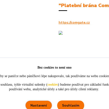
“Platební brána Co
https://comgate.cz
Bez cookies to není ono
by se paničce nebo páníčkovi lépe nakupovalo, tak používáme na webu cookie
souhlasu, tyhle virtuální sušenky (
cookies
) budeme používat pro základní funk
používání webu, analytické účely a také pro účely cílení reklamy.
★★★★★
★★★★★
4. srpna
21. července
tou
objednávky,
Perfektní komunikace a ochota.
ceny
Souhlasím
Nastavení