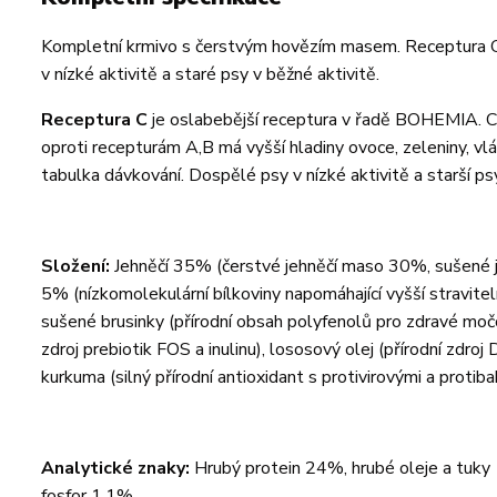
Kompletní krmivo s čerstvým hovězím masem. Receptura C
v nízké aktivitě a staré psy v běžné aktivitě.
Receptura C
je oslabebější receptura v řadě BOHEMIA. C r
oproti recepturám A,B má vyšší hladiny ovoce, zeleniny, vlá
tabulka dávkování. Dospělé psy v nízké aktivitě a starší psy
Složení:
Jehněčí 35% (čerstvé jehněčí maso 30%, sušené j
5% (nízkomolekulární bílkoviny napomáhající vyšší stravitel
sušené brusinky (přírodní obsah polyfenolů pro zdravé močo
zdroj prebiotik FOS a inulinu), lososový olej (přírodní zdroj
kurkuma (silný přírodní antioxidant s protivirovými a protibak
Analytické znaky:
Hrubý protein 24%, hrubé oleje a tuky
fosfor 1,1%.