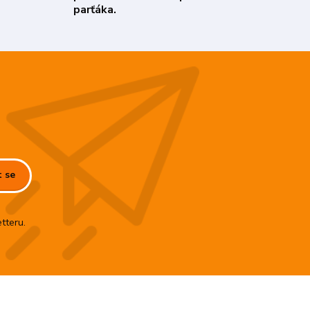
parťáka.
t se
tteru.