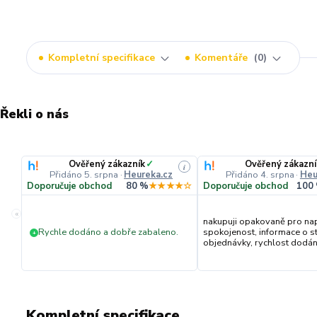
Kompletní specifikace
Komentáře
0
Řekli o nás
Ověřený zákazník
✓
Ověřený zákazní
i
Přidáno 5. srpna
·
Heureka.cz
Přidáno 4. srpna
·
Heu
Doporučuje obchod
80 %
★★★★☆
Doporučuje obchod
100
«
nakupuji opakovaně pro na
Rychle dodáno a dobře zabaleno.
spokojenost, informace o s
+
objednávky, rychlost dodání,
Kompletní specifikace