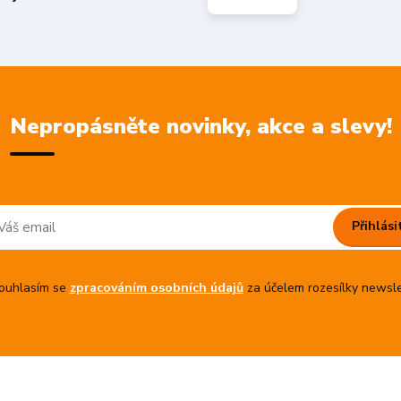
Nepropásněte novinky, akce a slevy!
Přihlási
uhlasím se
zpracováním osobních údajů
za účelem rozesílky newsle