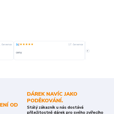
★★★★★
★★★★☆
. července
17. července
»
ceny
slušná rychlost dod
DÁREK NAVÍC JAKO
PODĚKOVÁNÍ.
ENÍ OD
Stálý zákazník u nás dostává
příležitostně dárek pro svého zvířecího