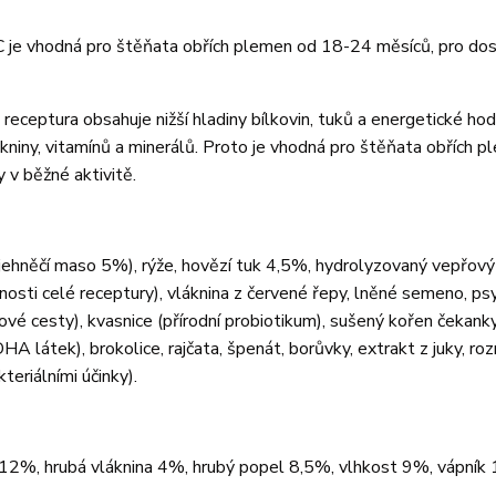
 je vhodná pro štěňata obřích plemen od 18-24 měsíců, pro do
eceptura obsahuje nižší hladiny bílkovin, tuků a energetické hod
kniny, vitamínů a minerálů. Proto je vhodná pro štěňata obřích pl
 v běžné aktivitě.
ehněčí maso 5%), rýže, hovězí tuk 4,5%, hydrolyzovaný vepřový
nosti celé receptury), vláknina z červené řepy, lněné semeno, psy
vé cesty), kvasnice (přírodní probiotikum), sušený kořen čekanky
 DHA látek), brokolice, rajčata, špenát, borůvky, extrakt z juky, ro
teriálními účinky).
 12%, hrubá vláknina 4%, hrubý popel 8,5%, vlhkost 9%, vápník 