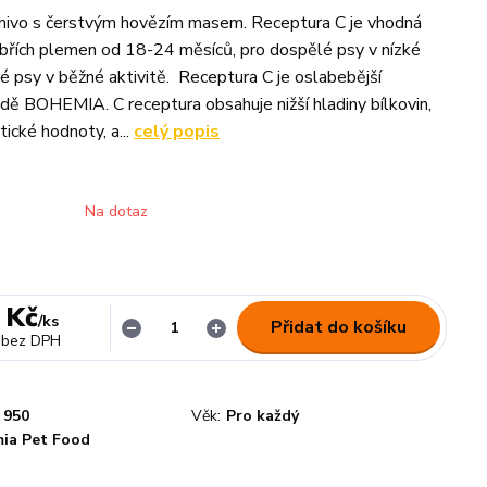
mivo s čerstvým hovězím masem. Receptura C je vhodná
břích plemen od 18-24 měsíců, pro dospělé psy v nízké
ré psy v běžné aktivitě. Receptura C je oslabebější
adě BOHEMIA. C receptura obsahuje nižší hladiny bílkovin,
ické hodnoty, a...
celý popis
Na dotaz
 Kč
/
ks
Přidat do košíku
bez DPH
950
Věk:
Pro každý
ia Pet Food