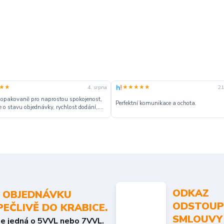
★★
★★★★★
4. srpna
21
 opakovaně pro naprostou spokojenost,
Perfektní komunikace a ochota.
 o stavu objednávky, rychlost dodání,....
ODKAZ
 OBJEDNÁVKU
ODSTOUP
PEČLIVĚ DO KRABICE.
SMLOUVY
se jedná o 5VVL nebo 7VVL.