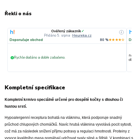
Řekli o nás
Ověřený zákazník
✓
i
Přidáno 5. srpna
·
Heureka.cz
Doporučuje obchod
80 %
★★★★☆
Dopor
nakupu
Rychle dodáno a dobře zabaleno.
+
objedn
Kompletní specifikace
Kompletní krmivo speciálně určené pro dospělé kočky s dlouhou či
hustou srstí.
Hypoalergenní receptura
bohatá na vlákninu, která podporuje snadný
průchod chlupových chomáčků. Navíc h
rubá vláknina vyvolává pocit sytosti,
což má za následek snížení příjmu potravy a regulaci hmotnosti.
Proteiny z
vysoce kvalitního masa pomáhají udržovat svaly silné a štíhlé. V kombinaci s