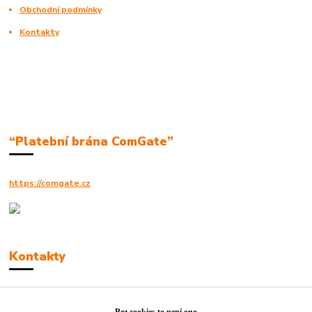
Obchodní podmínky
Kontakty
“Platební brána ComGate”
https://comgate.cz
Kontakty
Robert Polák
+420606494961
Bez cookies to není ono