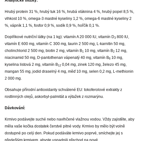
Analytické složky:
Hrubý protein 31 %, hrubý tuk 16 %, hrubá vláknina 4 %, hrubý popel 8,5 %,
vlhkost 10 %, omega-3 mastné kyseliny 1,2 %, omega-6 mastné kyseliny 2
%, vápník 1,1 %, fosfor 0,9 %, sodík 0,9 %, hořčík 0,1 %.
Doplňkové nutriční látky (na 1 kg):
vitamín A 20 000 IU, vitamín D
800 IU,
3
vitamín E 600 mg, vitamín C 300 mg, taurin 2 500 mg, L-karnitin 50 mg,
cholinchlorid 2 500 mg, biotin 2 mg, vitamín B
10 mg, vitamín B
12 mg,
1
2
niacinamid 50 mg, D-pantothenan vápenatý 40 mg, vitamín B
10 mg,
6
kyselina listová 2 mg, vitamín B
0,04 mg, zinek 120 mg, železo 45 mg,
12
mangan 55 mg, jodid draselný 4 mg, měď 10 mg, selen 0,2 mg, L-methionin
2 000 mg.
Obsahuje přírodní antioxidanty schválené EU: tokoferolové extrakty z
rostlinných olejů, askorbyl-palmitát a výtažek z rozmarýnu.
Dávkování:
Krmivo podávejte suché nebo navlhčené vlažnou vodou. Vždy zajistěte, aby
měla vaše kočka dostatek čerstvé pitné vody. Krmivo by mělo být volně
dostupné po celý den. Pokud podáváte krmivo poprvé, smíchejte jej s
předešlým krmivem, abyste usnadnili přechod na nové.