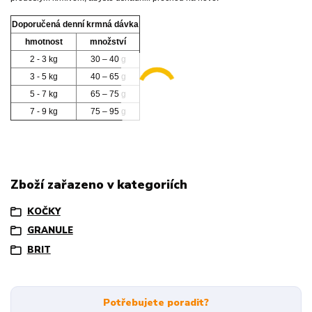
Doporučená denní krmná dávka
hmotnost
množství
2 - 3 kg
30 – 40 g
3 - 5 kg
40 – 65 g
5 - 7 kg
65 – 75 g
7 - 9 kg
75 – 95 g
Zboží zařazeno v kategoriích
KOČKY
GRANULE
BRIT
Potřebujete poradit?