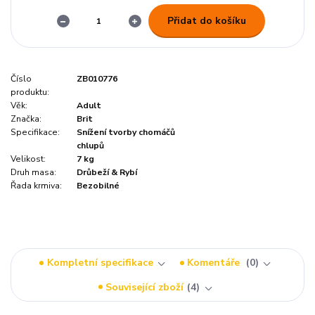
Přidat do košíku
Číslo
ZB010776
produktu:
Věk:
Adult
Značka:
Brit
Specifikace:
Snížení tvorby chomáčů
chlupů
Velikost:
7 kg
Druh masa:
Drůbeží & Rybí
Řada krmiva:
Bezobilné
Kompletní specifikace
Komentáře
0
Související zboží
4