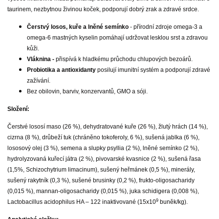
taurinem, nezbytnou živinou koček, podporují dobrý zrak a zdravé srdce.
Čerstvý losos, kuře a lněné semínko
- přírodní zdroje omega-3 a
omega-6 mastných kyselin pomáhají udržovat lesklou srst a zdravou
kůži.
Vláknina -
přispívá k hladkému průchodu chlupových bezoárů.
Probiotika a antioxidanty
posilují imunitní systém a podporují zdravé
zažívání.
Bez obilovin, barviv, konzervantů, GMO a sóji.
Složení:
Čerstvé lososí maso (26 %), dehydratované kuře (26 %), žlutý hrách (14 %),
cizrna (8 %), drůbeží tuk (chráněno tokoferoly, 6 %), sušená jablka (6 %),
lososový olej (3 %), semena a slupky psyllia (2 %), lněné semínko (2 %),
hydrolyzovaná kuřecí játra (2 %), pivovarské kvasnice (2 %), sušená řasa
(1,5%, Schizochytrium limacinum), sušený heřmánek (0,5 %), minerály,
sušený rakytník (0,3 %), sušené brusinky (0,2 %), frukto-oligosacharidy
(0,015 %), mannan-oligosacharidy (0,015 %), juka schidigera (0,008 %),
9
Lactobacillus acidophilus HA – 122 inaktivované (15x10
buněk/kg).