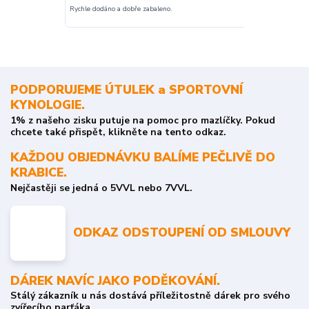
nakupuji opak
Rychle dodáno a dobře zabaleno.
o stavu objedn
PODPORUJEME ÚTULEK a SPORTOVNÍ
KYNOLOGIE.
1% z našeho zisku putuje na pomoc pro mazlíčky. Pokud
chcete také přispět, klikněte na tento odkaz.
KAŽDOU OBJEDNÁVKU BALÍME PEČLIVĚ DO
KRABICE.
Nejčastěji se jedná o 5VVL nebo 7VVL.
ODKAZ ODSTOUPENÍ OD SMLOUVY
DÁREK NAVÍC JAKO PODĚKOVÁNÍ.
Stálý zákazník u nás dostává příležitostně dárek pro svého
zvířecího parťáka.