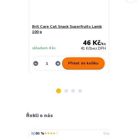
Brit Care Cat Snack Superfruits Lamb
Brit Care Cat
100 g
100 g
46 Kč
/
ks
skladem 4 ks
skladem 10 ks
41 Kč
bez DPH
Přidat do košíku
Řekli o nás
80 %
100 %
★★★★☆
★
5. srpna