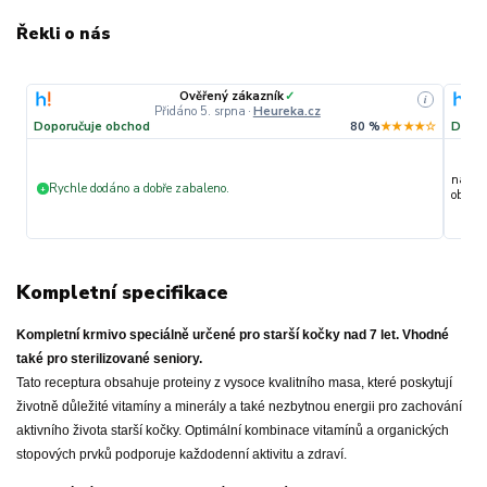
Řekli o nás
Ověřený zákazník
✓
i
Přidáno 5. srpna
·
Heureka.cz
Doporučuje obchod
80 %
★★★★☆
Dopor
nakupu
Rychle dodáno a dobře zabaleno.
+
objedn
Kompletní specifikace
Kompletní krmivo speciálně určené pro starší kočky nad 7 let.
Vhodné
také pro sterilizované seniory.
Tato receptura obsahuje proteiny z vysoce kvalitního masa, které poskytují
životně důležité vitamíny a minerály a také nezbytnou energii pro zachování
aktivního života starší kočky. Optimální kombinace vitamínů a organických
stopových prvků podporuje každodenní aktivitu a zdraví.