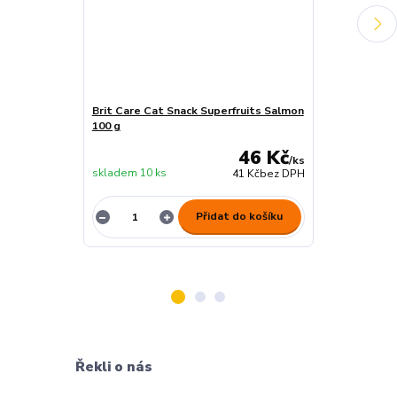
Brit Care Cat Snack Superfruits Salmon
Brit Care Cat
100 g
100 g
46 Kč
/
ks
skladem 10 ks
skladem 4 ks
41 Kč
bez DPH
Přidat do košíku
Řekli o nás