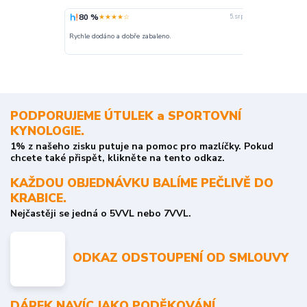
80 %
100 %
★★★★☆
★
5. srpna
nakupuji opak
Rychle dodáno a dobře zabaleno.
o stavu objedn
PODPORUJEME ÚTULEK a SPORTOVNÍ
KYNOLOGIE.
1% z našeho zisku putuje na pomoc pro mazlíčky. Pokud
chcete také přispět, klikněte na tento odkaz.
KAŽDOU OBJEDNÁVKU BALÍME PEČLIVĚ DO
KRABICE.
Nejčastěji se jedná o 5VVL nebo 7VVL.
ODKAZ ODSTOUPENÍ OD SMLOUVY
DÁREK NAVÍC JAKO PODĚKOVÁNÍ.