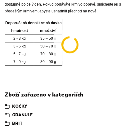
dostupné po celý den. Pokud podáváte krmivo poprvé, smíchejte jej s
předešlým krmivem, abyste usnadnili přechod na nové.
Doporučená denní krmná dávka
hmotnost
množství
2 - 3 kg
35 – 50 g
3 - 5 kg
50 – 70 g
5 - 7 kg
70 – 80 g
7 - 9 kg
80 – 90 g
Zboží zařazeno v kategoriích
KOČKY
GRANULE
BRIT