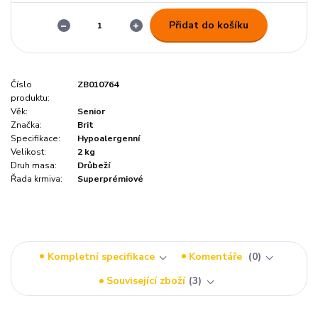
Přidat do košíku
Číslo
ZB010764
produktu:
Věk:
Senior
Značka:
Brit
Specifikace:
Hypoalergenní
Velikost:
2 kg
Druh masa:
Drůbeží
Řada krmiva:
Superprémiové
Kompletní specifikace
Komentáře
0
Související zboží
3