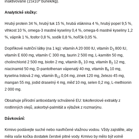
9
inaktivované (15x10
buněk/kg).
Analytické složky:
Hrubý protein 34 %, hrubý tuk 15 %, hrubá vláknina 4 %, hrubý popel 9,5 %,
vlhkost 10 %, omega-3 mastné kyseliny 0,4 %, omega-6 mastné kyseliny 1,2
%, vápník 1 %, fosfor 0,8 %, sodík 0,8 %, hořčík 0,05 %.
Doplňkové nutriční látky (na 1 kg):
vitamín A 20 000 IU, vitamín D
800 IU,
3
vitamín E 600 mg, vitamín C 300 mg, taurin 2 500 mg, L-karnitin 50 mg,
cholinchlorid 2 500 mg, biotin 2 mg, vitamín B
10 mg, vitamín B
12 mg,
1
2
niacinamid 50 mg, D-pantothenan vápenatý 40 mg, vitamín B
10 mg,
6
kyselina listová 2 mg, vitamín B
0,04 mg, zinek 120 mg, železo 45 mg,
12
mangan 55 mg, jodid draselný 4 mg, měď 10 mg, selen 0,2 mg, L-methionin
2 000 mg.
Obsahuje přírodní antioxidanty schválené EU: tokoferolové extrakty z
rostlinných olejů, askorbyl-palmitát a výtažek z rozmarýnu.
Dávkování:
Krmivo podávejte suché nebo navlhčené vlažnou vodou. Vždy zajistěte, aby
měla vaše kočka dostatek čerstvé pitné vody. Krmivo by mělo být volně