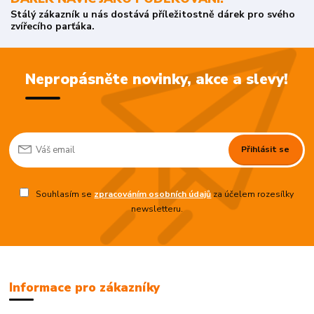
Stálý zákazník u nás dostává příležitostně dárek pro svého
zvířecího parťáka.
Nepropásněte novinky, akce a slevy!
Přihlásit se
Souhlasím se
zpracováním osobních údajů
za účelem rozesílky
newsletteru.
Informace pro zákazníky