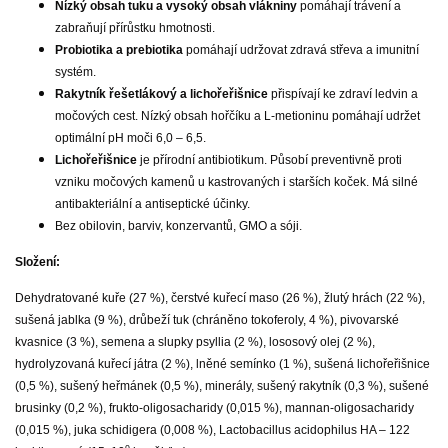
Nízký obsah tuku a vysoký obsah vlákniny
pomáhají trávení a
zabraňují přírůstku hmotnosti.
Probiotika a prebiotika
pomáhají udržovat zdravá střeva a imunitní
systém.
Rakytník řešetlákový a lichořeřišnice
přispívají ke zdraví ledvin a
močových cest. Nízký obsah hořčíku a L-metioninu pomáhají udržet
optimální pH moči 6,0 – 6,5.
Lichořeřišnice
je přírodní antibiotikum. Působí preventivně proti
vzniku močových kamenů u kastrovaných i starších koček. Má silné
antibakteriální a antiseptické účinky.
Bez obilovin, barviv, konzervantů, GMO a sóji.
Složení:
Dehydratované kuře (27 %), čerstvé kuřecí maso (26 %), žlutý hrách (22 %),
sušená jablka (9 %), drůbeží tuk (chráněno tokoferoly, 4 %), pivovarské
kvasnice (3 %), semena a slupky psyllia (2 %), lososový olej (2 %),
hydrolyzovaná kuřecí játra (2 %), lněné semínko (1 %), sušená lichořeřišnice
(0,5 %), sušený heřmánek (0,5 %), minerály, sušený rakytník (0,3 %), sušené
brusinky (0,2 %), frukto-oligosacharidy (0,015 %), mannan-oligosacharidy
(0,015 %), juka schidigera (0,008 %), Lactobacillus acidophilus HA – 122