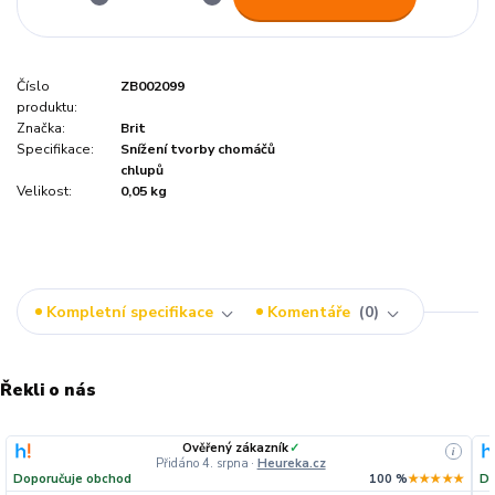
Číslo
ZB002099
produktu:
Značka:
Brit
Specifikace:
Snížení tvorby chomáčů
chlupů
Velikost:
0,05 kg
Kompletní specifikace
Komentáře
0
Řekli o nás
Ověřený zákazník
✓
i
Přidáno 4. srpna
·
Heureka.cz
Doporučuje obchod
100 %
★★★★★
Do