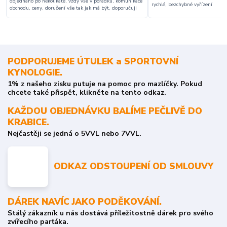
objednáno po několikáté, vždy vše v pořádku, komunikace
rychlé, bezchybné vyřízení
obchodu, ceny, doručení vše tak jak má být, doporučuji
PODPORUJEME ÚTULEK a SPORTOVNÍ
KYNOLOGIE.
1% z našeho zisku putuje na pomoc pro mazlíčky. Pokud
chcete také přispět, klikněte na tento odkaz.
KAŽDOU OBJEDNÁVKU BALÍME PEČLIVĚ DO
KRABICE.
Nejčastěji se jedná o 5VVL nebo 7VVL.
ODKAZ ODSTOUPENÍ OD SMLOUVY
DÁREK NAVÍC JAKO PODĚKOVÁNÍ.
Stálý zákazník u nás dostává příležitostně dárek pro svého
zvířecího parťáka.