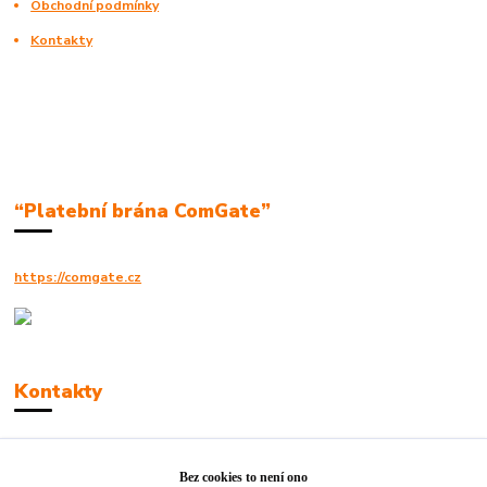
Obchodní podmínky
Kontakty
“Platební brána ComGate”
https://comgate.cz
Kontakty
Robert Polák
+420606494961
Bez cookies to není ono