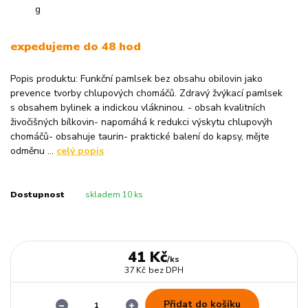
expedujeme do 48 hod
Popis produktu: Funkční pamlsek bez obsahu obilovin jako
prevence tvorby chlupových chomáčů. Zdravý žvýkací pamlsek
s obsahem bylinek a indickou vlákninou. - obsah kvalitních
živočišných bílkovin- napomáhá k redukci výskytu chlupovýh
chomáčů- obsahuje taurin- praktické balení do kapsy, mějte
odměnu ...
celý popis
Dostupnost
skladem 10 ks
41 Kč
/
ks
37 Kč
bez DPH
Přidat do košíku