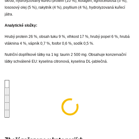
škrob, hydrolyzovaný kuřecí protein (10 %), kolagen, lignocelulosa (5 %),
lososový olej (5 %), rakytník (4 %), psyllium (4 %), hydrolyzovaná kuřecí
játra.
Analytické složky:
Hrubý protein 26 %, obsah tuku 9 %, vlhkost 17 %, hrubý popel 6 %, hrubá
vláknina 4 %, vápník 0,7 %, fosfor 0,6 %, sodík 0,5 %.
Nutriční doplňkové látky na 1 kg: taurin 2 500 mg. Obsahuje konzervační
látky schválené EU: kyselina citronová, kyselina DL-jablečná.