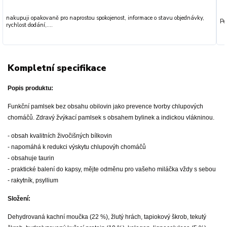
nakupuji opakovaně pro naprostou spokojenost, informace o stavu objednávky,
Pe
rychlost dodání,....
Kompletní specifikace
Popis produktu:
Funkční pamlsek bez obsahu obilovin jako prevence tvorby chlupových
chomáčů. Zdravý žvýkací pamlsek s obsahem bylinek a indickou vlákninou.
- obsah kvalitních živočišných bílkovin
- napomáhá k redukci výskytu chlupovýh chomáčů
- obsahuje taurin
- praktické balení do kapsy, mějte odměnu pro vašeho miláčka vždy s sebou
- rakytník, psyllium
Složení:
Dehydrovaná kachní moučka (22 %), žlutý hrách, tapiokový škrob, tekutý