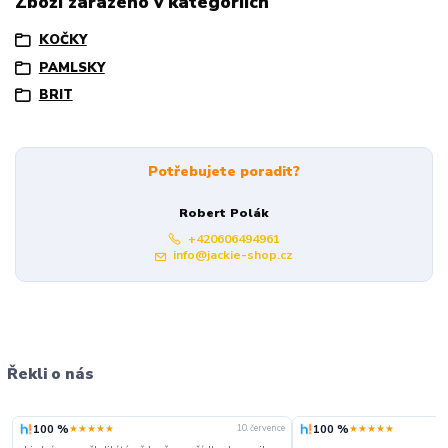
Zboží zařazeno v kategoriích
KOČKY
PAMLSKY
BRIT
Potřebujete poradit?
Robert Polák
+420606494961
info@jackie-shop.cz
Řekli o nás
100 %
100 %
★★★★★
★★★★★
ce
10. července