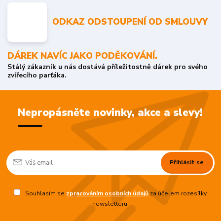
ODKAZ ODSTOUPENÍ OD SMLOUVY
DÁREK NAVÍC JAKO PODĚKOVÁNÍ.
Stálý zákazník u nás dostává příležitostně dárek pro svého
zvířecího parťáka.
Nepropásněte novinky, akce a slevy!
Přihlásit se
Souhlasím se
zpracováním osobních údajů
za účelem rozesílky
newsletteru.