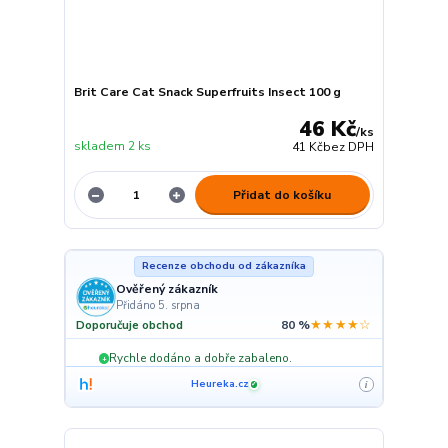
Brit Care Cat Snack Superfruits Insect 100 g
46 Kč
/
ks
skladem 2 ks
41 Kč
bez DPH
Přidat do košíku
Recenze obchodu od zákazníka
Ověřený zákazník
Přidáno 5. srpna
★★★★☆
Doporučuje obchod
80 %
Rychle dodáno a dobře zabaleno.
+
Heureka.cz
i
✓