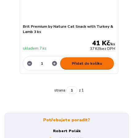
Brit Premium by Nature Cat Snack with Turkey &
Lamb 3 ks
41 Kč
/
ks
skladem 7 ks
37 Kč
bez DPH
Přidat do košíku
strana
z 1
Potřebujete poradit?
Robert Polák