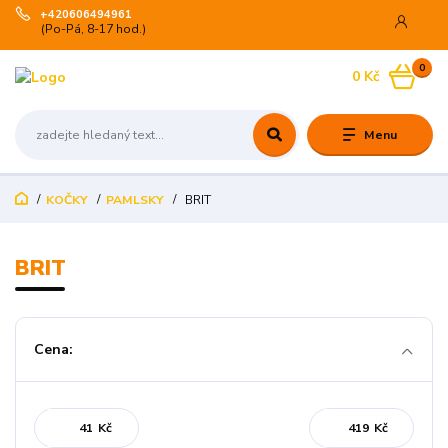
+420606494961
(Po-Pá, 8-17 hod.)
0
0 Kč
Menu
KOČKY
PAMLSKY
BRIT
BRIT
Cena:
Kč
Kč