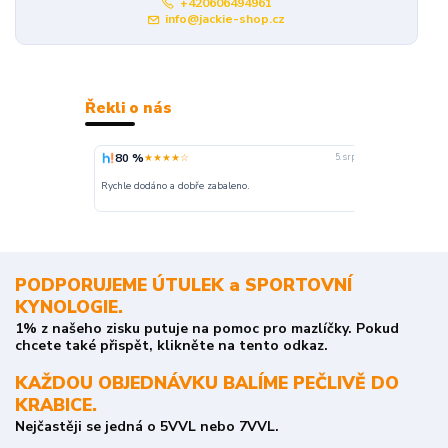
+420606494961
info@jackie-shop.cz
Řekli o nás
80 %
100 %
★★★★☆
★
5. srpna
nakupuji opak
Rychle dodáno a dobře zabaleno.
o stavu objedn
PODPORUJEME ÚTULEK a SPORTOVNÍ
KYNOLOGIE.
1% z našeho zisku putuje na pomoc pro mazlíčky. Pokud
chcete také přispět, klikněte na tento odkaz.
KAŽDOU OBJEDNÁVKU BALÍME PEČLIVĚ DO
KRABICE.
Nejčastěji se jedná o 5VVL nebo 7VVL.