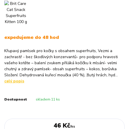
expedujeme do 48 hod
Křupavý pamlsek pro kočky s obsahem superfruits, Vezmi a
zachrasti! - bez škodlivých konzervantů- pro podporu hravosti
vašeho kotěte – balení zvukem přiláká kočičku k mlsání- velmi
chutný a zdravý pamlsek- obsah superfruits – kokos, borůvka
Složení: Dehydrovaná kuřecí moučka (40 %), žlutý hrách, hyd...
celý popis
Dostupnost
skladem 11 ks
46 Kč
/
ks