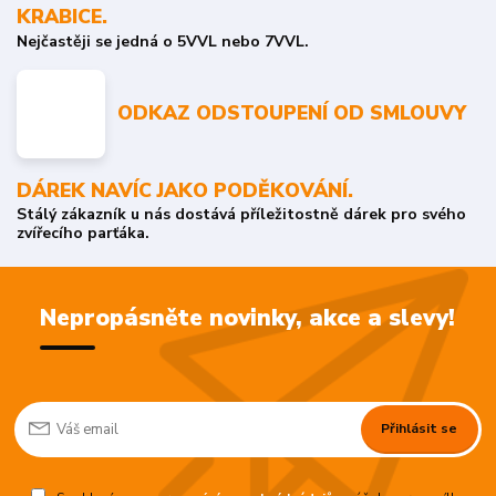
KRABICE.
Nejčastěji se jedná o 5VVL nebo 7VVL.
ODKAZ ODSTOUPENÍ OD SMLOUVY
DÁREK NAVÍC JAKO PODĚKOVÁNÍ.
Stálý zákazník u nás dostává příležitostně dárek pro svého
zvířecího parťáka.
Nepropásněte novinky, akce a slevy!
Přihlásit se