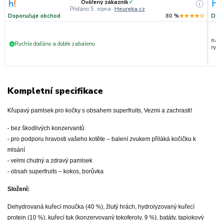
Ověřený zákazník
✓
i
Přidáno 5. srpna
·
Heureka.cz
Doporučuje obchod
80 %
★★★★☆
Do
nak
Rychle dodáno a dobře zabaleno.
+
ryc
Kompletní specifikace
Křupavý pamlsek pro kočky s obsahem superfruits, Vezmi a zachrasti!
- bez škodlivých konzervantů
- pro podporu hravosti vašeho kotěte – balení zvukem přiláká kočičku k
mlsání
- velmi chutný a zdravý pamlsek
- obsah superfruits – kokos, borůvka
Složení:
Dehydrovaná kuřecí moučka (40 %), žlutý hrách, hydrolyzovaný kuřecí
protein (10 %), kuřecí tuk (konzervovaný tokoferoly, 9 %), batáty, tapiokový