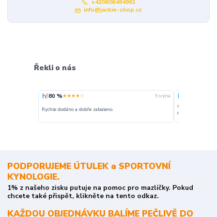
+420606494961
info@jackie-shop.cz
Řekli o nás
80 %
100 %
★★★★☆
★★★
5. srpna
nakupuji opakovan
Rychle dodáno a dobře zabaleno.
o stavu objednávky
PODPORUJEME ÚTULEK a SPORTOVNÍ
KYNOLOGIE.
1% z našeho zisku putuje na pomoc pro mazlíčky. Pokud
chcete také přispět, klikněte na tento odkaz.
KAŽDOU OBJEDNÁVKU BALÍME PEČLIVĚ DO