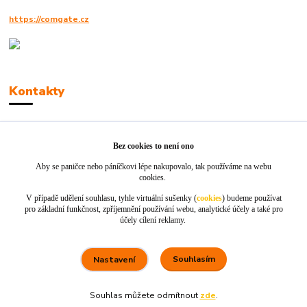
https://comgate.cz
Kontakty
Robert Polák
+420606494961
Bez cookies to není ono
Aby se paničce nebo páníčkovi lépe nakupovalo, tak používáme na webu
info@jackie-shop.cz
cookies.
V případě udělení souhlasu, tyhle virtuální sušenky (
cookies
) budeme používat
pro základní funkčnost, zpříjemnění používání webu, analytické účely a také pro
účely cílení reklamy.
Souhlasím
Nastavení
Vytvořeno na
Eshop-rychle.cz
Souhlas můžete odmítnout
zde
.
80 %
★★★★☆
100 %
★★★★★
5. srpna
Rychle dodáno a dobře zabaleno.
nakupuji opakovaně pro naprostou spoko