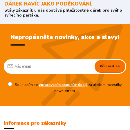
DÁREK NAVÍC JAKO PODĚKOVÁNÍ.
Stálý zákazník u nás dostává příležitostně dárek pro svého
zvířecího parťáka.
Nepropásněte novinky, akce a slevy!
Přihlásit se
Souhlasím se
zpracováním osobních údajů
za účelem rozesílky
newsletteru.
Informace pro zákazníky