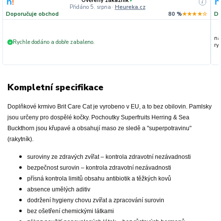
Ověřený zákazník
✓
i
Přidáno 5. srpna
·
Heureka.cz
Doporučuje obchod
80 %
★★★★☆
Do
na
Rychle dodáno a dobře zabaleno.
+
ryc
Kompletní specifikace
Doplňkové krmivo Brit Care Cat je vyrobeno v EU, a to bez obilovin. Pamlsky
jsou určeny pro dospělé kočky. Pochoutky Superfruits Herring & Sea
Buckthorn jsou křupavé a obsahují maso ze sledě a "superpotravinu"
(rakytník).
suroviny ze zdravých zvířat – kontrola zdravotní nezávadnosti
bezpečnost surovin – kontrola zdravotní nezávadnosti
přísná kontrola limitů obsahu antibiotik a těžkých kovů
absence umělých aditiv
dodržení hygieny chovu zvířat a zpracování surovin
bez ošetření chemickými látkami