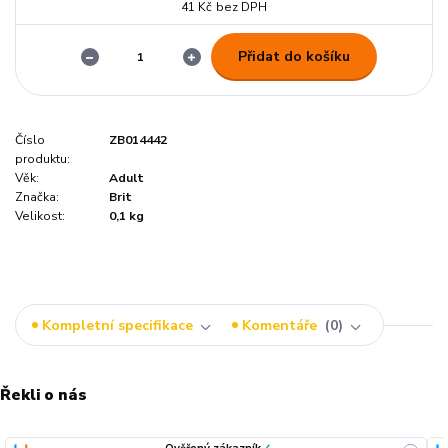
41 Kč
bez DPH
Přidat do košíku
Číslo
ZB014442
produktu:
Věk:
Adult
Značka:
Brit
Velikost:
0,1 kg
Kompletní specifikace
Komentáře
0
Řekli o nás