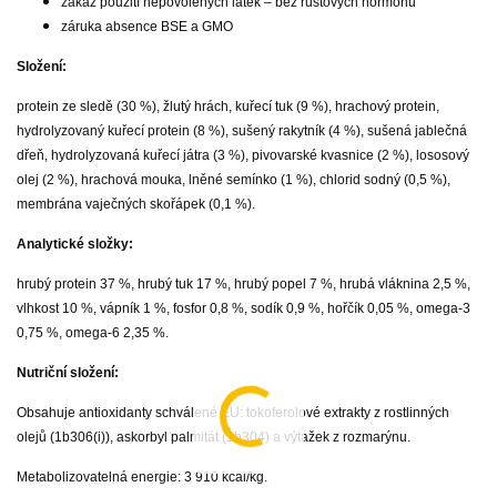
zákaz použití nepovolených látek – bez růstových hormonů
záruka absence BSE a GMO
Složení:
protein ze sledě (30 %), žlutý hrách, kuřecí tuk (9 %), hrachový protein,
hydrolyzovaný kuřecí protein (8 %), sušený rakytník (4 %), sušená jablečná
dřeň, hydrolyzovaná kuřecí játra (3 %), pivovarské kvasnice (2 %), lososový
olej (2 %), hrachová mouka, lněné semínko (1 %), chlorid sodný (0,5 %),
membrána vaječných skořápek (0,1 %).
Analytické složky:
hrubý protein 37 %, hrubý tuk 17 %, hrubý popel 7 %, hrubá vláknina 2,5 %,
vlhkost 10 %, vápník 1 %, fosfor 0,8 %, sodík 0,9 %, hořčík 0,05 %, omega-3
0,75 %, omega-6 2,35 %.
Nutriční složení:
Obsahuje antioxidanty schválené EU: tokoferolové extrakty z rostlinných
olejů (1b306(i)), askorbyl palmitát (1b304) a výtažek z rozmarýnu.
Metabolizovatelná energie: 3 910 kcal/kg.