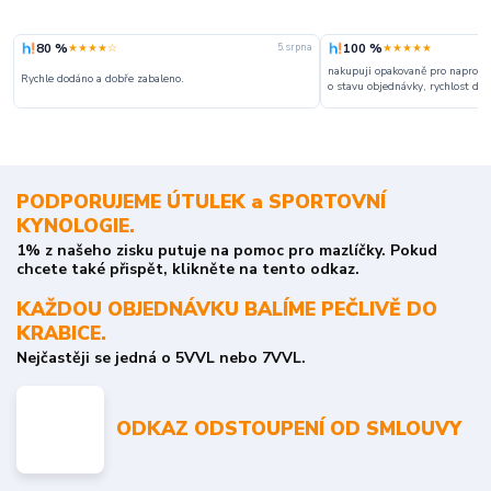
80 %
100 %
★★★★☆
★★★★★
5. srpna
nakupuji opakovaně pro naprosto
Rychle dodáno a dobře zabaleno.
o stavu objednávky, rychlost dodá
PODPORUJEME ÚTULEK a SPORTOVNÍ
KYNOLOGIE.
1% z našeho zisku putuje na pomoc pro mazlíčky. Pokud
chcete také přispět, klikněte na tento odkaz.
KAŽDOU OBJEDNÁVKU BALÍME PEČLIVĚ DO
KRABICE.
Nejčastěji se jedná o 5VVL nebo 7VVL.
ODKAZ ODSTOUPENÍ OD SMLOUVY