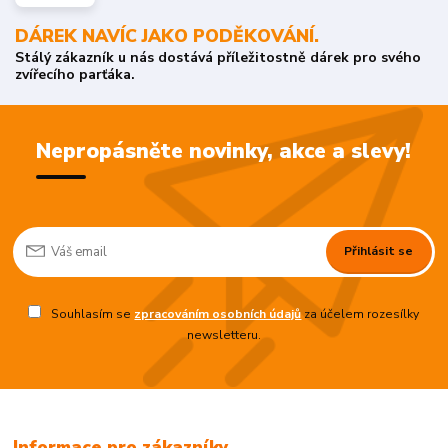
DÁREK NAVÍC JAKO PODĚKOVÁNÍ.
Stálý zákazník u nás dostává příležitostně dárek pro svého
zvířecího parťáka.
Nepropásněte novinky, akce a slevy!
Přihlásit se
Souhlasím se
zpracováním osobních údajů
za účelem rozesílky
newsletteru.
Informace pro zákazníky