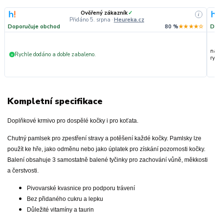
Ověřený zákazník
✓
i
Přidáno 5. srpna
·
Heureka.cz
Doporučuje obchod
80 %
★★★★☆
Do
nak
Rychle dodáno a dobře zabaleno.
+
ryc
Kompletní specifikace
Doplňkové krmivo pro dospělé kočky i pro koťata.
Chutný pamlsek pro zpestření stravy a potěšení každé kočky. Pamlsky lze
použít ke hře, jako odměnu nebo jako úplatek pro získání pozornosti kočky.
Balení obsahuje 3 samostatně balené tyčinky pro zachování vůně, měkkosti
a čerstvosti.
Pivovarské kvasnice pro podporu trávení
Bez přidaného cukru a lepku
Důležité vitamíny a taurin