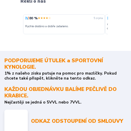
Řekli o nás
80 %
100 %
★★★★☆
★★★
5. srpna
nakupuji opakovan
Rychle dodáno a dobře zabaleno.
o stavu objednávky
PODPORUJEME ÚTULEK a SPORTOVNÍ
KYNOLOGIE.
1% z našeho zisku putuje na pomoc pro mazlíčky. Pokud
chcete také přispět, klikněte na tento odkaz.
KAŽDOU OBJEDNÁVKU BALÍME PEČLIVĚ DO
KRABICE.
Nejčastěji se jedná o 5VVL nebo 7VVL.
ODKAZ ODSTOUPENÍ OD SMLOUVY