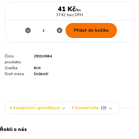
41 Kč
/
ks
37 Kč
bez DPH
Přidat do košíku
Číslo
ZB010064
produktu:
Značka:
Brit
Druh masa:
Drůbeží
Kompletní specifikace
Komentáře
0
Řekli o nás