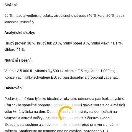
Složení:
95 % maso a vedlejší produkty živočišného původu (40 % kuře, 20 % játra),
kvasnice, minerály.
Analytické složky:
Hrubý protein 38 %, hrubý tuk 23 %, hrubý popel 8 %, hrubá vláknina 1 %,
vlhkost 27 %.
Nutriční složení:
Vitamin A 5 000 IU, vitamin D
500 IU, vitamin E 5 mg, taurin 1 000 mg.
3
Konzervační látky schválené EU: sorban draselný a propionát vápenatý.
Dávkování:
Podávejte měkkou tyčinku ideálně z ruky jako odměnu a pamlsek, abyste si
užili chvíle společné pohody a odpočinku. Denní dávka: koťata od 4 měsíců
věku ½ - 1 tyčinka na den. Dospělé kočky 1-2 tyčinky na den (záleží na
velikosti a aktivitě kočky). Zajistěte přístup k misce s čerstvou vodou.
Skladujte na suchém a chladném místě, chraňte před přímým slunečním
světlem. Spotřebujte do jednoho dne po otevření. Vyrobeno v EU.