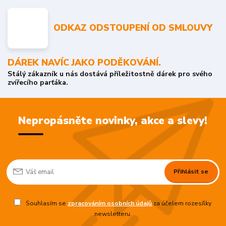
ODKAZ ODSTOUPENÍ OD SMLOUVY
DÁREK NAVÍC JAKO PODĚKOVÁNÍ.
Stálý zákazník u nás dostává příležitostně dárek pro svého
zvířecího parťáka.
Nepropásněte novinky, akce a slevy!
Přihlásit se
Souhlasím se
zpracováním osobních údajů
za účelem rozesílky
newsletteru.