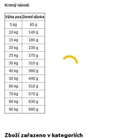
Krmný návod:
Váha psa
Denní dávka
5 kg
85 g
10 kg
140 g
15 kg
180 g
20 kg
230 g
25 kg
270 g
30 kg
310 g
40 kg
380 g
50 kg
440 g
60 kg
510 g
70 kg
570 g
80 kg
630 g
90 kg
680 g
Zboží zařazeno v kategoriích