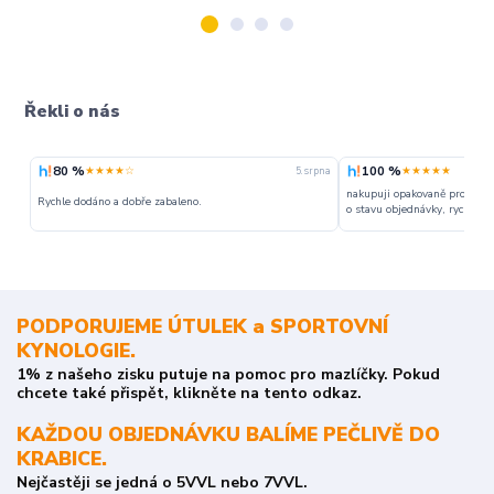
Řekli o nás
80 %
100 %
★★★★☆
★★★★★
5. srpna
nakupuji opakovaně pro napr
Rychle dodáno a dobře zabaleno.
o stavu objednávky, rychlost d
PODPORUJEME ÚTULEK a SPORTOVNÍ
KYNOLOGIE.
1% z našeho zisku putuje na pomoc pro mazlíčky. Pokud
chcete také přispět, klikněte na tento odkaz.
KAŽDOU OBJEDNÁVKU BALÍME PEČLIVĚ DO
KRABICE.
Nejčastěji se jedná o 5VVL nebo 7VVL.