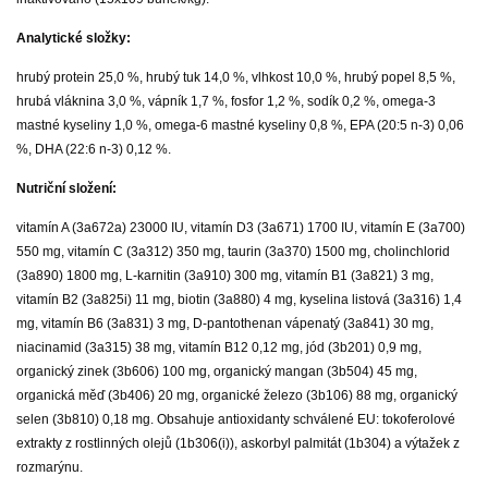
Analytické složky:
hrubý protein 25,0 %, hrubý tuk 14,0 %, vlhkost 10,0 %, hrubý popel 8,5 %,
hrubá vláknina 3,0 %, vápník 1,7 %, fosfor 1,2 %, sodík 0,2 %, omega-3
mastné kyseliny 1,0 %, omega-6 mastné kyseliny 0,8 %, EPA (20:5 n-3) 0,06
%, DHA (22:6 n-3) 0,12 %.
Nutriční složení:
vitamín A (3a672a) 23000 IU, vitamín D3 (3a671) 1700 IU, vitamín E (3a700)
550 mg, vitamín C (3a312) 350 mg, taurin (3a370) 1500 mg, cholinchlorid
(3a890) 1800 mg, L-karnitin (3a910) 300 mg, vitamín B1 (3a821) 3 mg,
vitamín B2 (3a825i) 11 mg, biotin (3a880) 4 mg, kyselina listová (3a316) 1,4
mg, vitamín B6 (3a831) 3 mg, D-pantothenan vápenatý (3a841) 30 mg,
niacinamid (3a315) 38 mg, vitamín B12 0,12 mg, jód (3b201) 0,9 mg,
organický zinek (3b606) 100 mg, organický mangan (3b504) 45 mg,
organická měď (3b406) 20 mg, organické železo (3b106) 88 mg, organický
selen (3b810) 0,18 mg. Obsahuje antioxidanty schválené EU: tokoferolové
extrakty z rostlinných olejů (1b306(i)), askorbyl palmitát (1b304) a výtažek z
rozmarýnu.