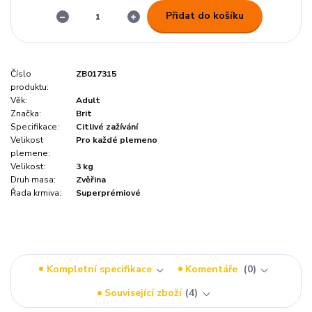
Přidat do košíku
Číslo
ZB017315
produktu:
Věk:
Adult
Značka:
Brit
Specifikace:
Citlivé zažívání
Velikost
Pro každé plemeno
plemene:
Velikost:
3 kg
Druh masa:
Zvěřina
Řada krmiva:
Superprémiové
Kompletní specifikace
Komentáře
0
Související zboží
4