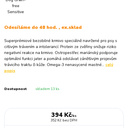
Odesíláme do 48 hod. , ex.sklad
Superprémiové bezobilné krmivo speciálně navržené pro psy s
citlivým trávením a intolerancí. Protein ze zvěřiny snižuje riziko
negativní reakce na krmivo. Ostropestřec mariánský podporuje
optimální funkci jater a pomáhá odolávat zánětlivým projevům
trávicího traktu či kůže. Omega-3 nenasycené mastné...
celý
popis
Dostupnost
skladem 13 ks
394 Kč
/
ks
352 Kč
bez DPH