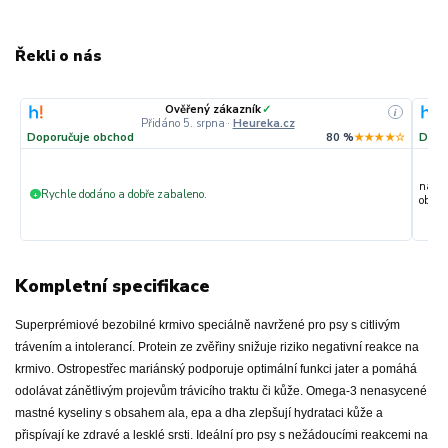
Řekli o nás
Ověřený zákazník
✓
i
Přidáno 5. srpna
·
Heureka.cz
Doporučuje obchod
80 %
★★★★☆
Dopo
nakup
Rychle dodáno a dobře zabaleno.
+
objedn
Kompletní specifikace
Superprémiové bezobilné krmivo speciálně navržené pro psy s citlivým
trávením a intolerancí. Protein ze zvěřiny snižuje riziko negativní reakce na
krmivo. Ostropestřec mariánský podporuje optimální funkci jater a pomáhá
odolávat zánětlivým projevům trávicího traktu či kůže. Omega-3 nenasycené
mastné kyseliny s obsahem ala, epa a dha zlepšují hydrataci kůže a
přispívají ke zdravé a lesklé srsti. Ideální pro psy s nežádoucími reakcemi na