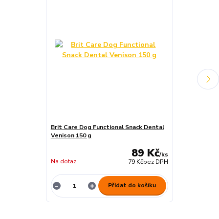
Brit Care Dog Functional Snack Dental
Brit Dog Jerk
Venison 150 g
89 Kč
/
ks
Na dotaz
skladem 12 ks
79 Kč
bez DPH
Přidat do košíku