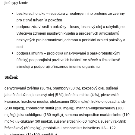
jiné typy krmiv.
bez kuřecího tuku – receptura z nealergenního proteinu ze zvěřiny
pro citlivé trávení a pokožku
podpora zdraví srsti a pokožky – losos, lososový olej a rakytník jsou
výtečným zdrojem mastných kyselin a přirozených antioxidantů
nezbytných pro harmonizaci, ochranu a perfektní vzhled pokožky a
srsti
podpora imunity – probiotika (inaktivované s para-probiotickými
účinky) podporujírůst pozitivních bakterií ve střevě a tím celkově
stimulují a podporují přirozenou imunitu organismu
Složení:
dehydrovaná zvěřina (36 %), brambory (30 %), kokosový olej, sušená
jablečná dužina, lososový olej (5 %), lněné semínko (4 %), pivovarské
kvasnice, hrachová mouka, glukosamin (300 mg/kg), frukto-oligosacharidy
(230 mg/kg), chondroitin sulfát (230 mg/kg), mannan-oligosacharidy (180
mg/kg), juka schidigera (180 mg/kg), semena ostropestřce mariánského (110
mg/kg), β-glukany (60 mg/kg), sušený srdečník (60 mg/kg), sušený rakytník
řešetlákový (60 mg/kg), probiotika Lactobacillus helveticus HA – 122
inaktivováno (15x109 buněk/kg).