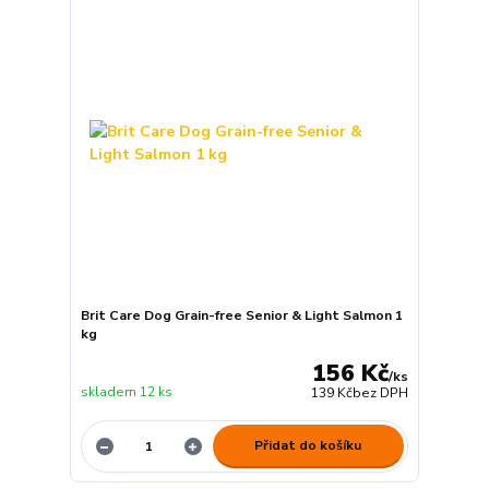
Brit Care Dog Grain-free Senior & Light Salmon 1
kg
156 Kč
/
ks
skladem 12 ks
139 Kč
bez DPH
Přidat do košíku