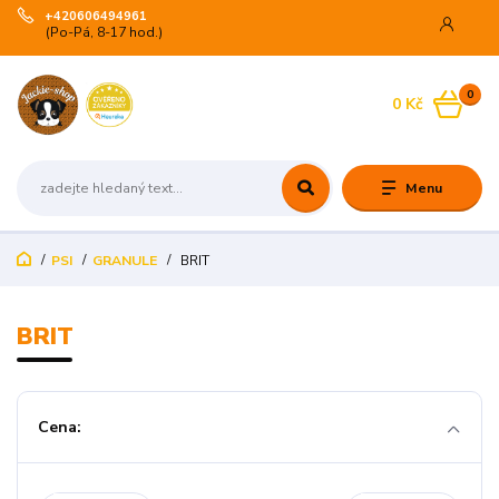
+420606494961
(Po-Pá, 8-17 hod.)
0
0 Kč
Menu
PSI
GRANULE
BRIT
BRIT
Cena: