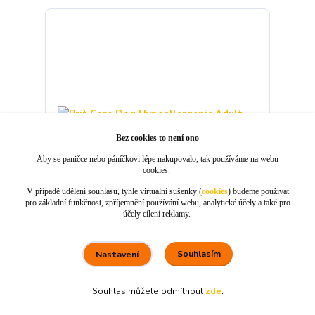
Bez cookies to není ono
Aby se paničce nebo páníčkovi lépe nakupovalo, tak používáme na webu
cookies.
V případě udělení souhlasu, tyhle virtuální sušenky (
cookies
) budeme používat
pro základní funkčnost, zpříjemnění používání webu, analytické účely a také pro
účely cílení reklamy.
Brit Care Dog Hypoallergenic Adult Large Breed
Lamb 12 kg
Souhlasím
Nastavení
929 Kč
/
ks
skladem 3 ks
829 Kč
bez DPH
Souhlas můžete odmítnout
zde
.
80 %
★★★★☆
100 %
★★★★★
5. srpna
×
Rychle dodáno a dobře zabaleno.
nakupuji opakovaně pro naprostou spoko
informace o stavu objednávky, rychlost dodá