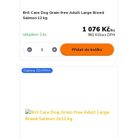
Brit Care Dog Grain-free Adult Large Breed
Salmon 12 kg
1 076 Kč
/
ks
skladem 2 ks
961 Kč
bez DPH
Přidat do košíku
Doprava ZDARMA