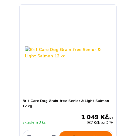
Brit Care Dog Grain-free Senior & Light Salmon
12 kg
1 049 Kč
/
ks
skladem 3 ks
937 Kč
bez DPH