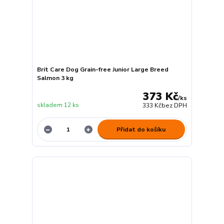
Brit Care Dog Grain-free Junior Large Breed
Salmon 3 kg
373 Kč
/
ks
skladem 12 ks
333 Kč
bez DPH
Přidat do košíku