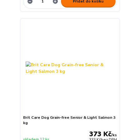
Přidat do košíku
Brit Care Dog Grain-free Senior & Light Salmon 3
kg
373 Kč
/
ks
skladem 12 ks
333 Kč
bez DPH