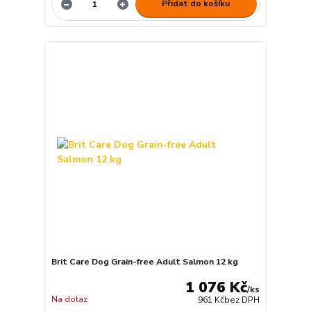
Přidat do košíku
Brit Care Dog Grain-free Adult Salmon 12 kg
1 076 Kč
/
ks
Na dotaz
961 Kč
bez DPH