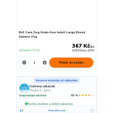
Brit Care Dog Grain-free Adult Large Breed
Salmon 3 kg
367 Kč
/
ks
skladem 12 ks
328 Kč
bez DPH
Přidat do košíku
Recenze obchodu od zákazníka
Ověřený zákazník
Přidáno 5. srpna
★★★★☆
Doporučuje obchod
80 %
Rychle dodáno a dobře zabaleno.
+
Heureka.cz
i
✓