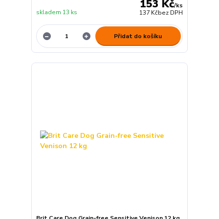
153 Kč
/
ks
skladem 13 ks
137 Kč
bez DPH
Přidat do košíku
Brit Care Dog Grain-free Sensitive Venison 12 kg