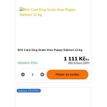
Brit Care Dog Grain-free Puppy Salmon 12 kg
1 111 Kč
/
ks
skladem 18 ks
992 Kč
bez DPH
Přidat do košíku
Doprava ZDARMA