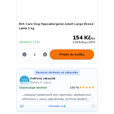
Brit Care Dog Hypoallergenic Adult Large Breed
Lamb 1 kg
154 Kč
/
ks
skladem 12 ks
138 Kč
bez DPH
Přidat do košíku
Recenze obchodu od zákazníka
Ověřený zákazník
Přidáno 4. srpna
★★★★★
Doporučuje obchod
100 %
nakupuji opakovaně pro naprostou spokojenost,
informace o stavu objednávky, rychlost dodání,....
Heureka.cz
i
✓