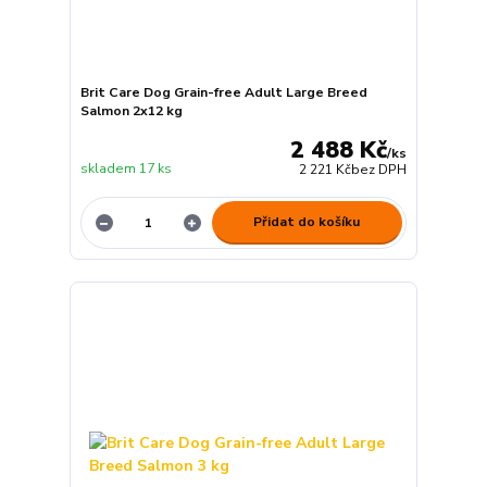
Brit Care Dog Grain-free Adult Large Breed
Salmon 2x12 kg
2 488 Kč
/
ks
skladem 17 ks
2 221 Kč
bez DPH
Přidat do košíku