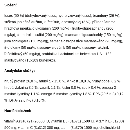
Složení
:
losos (50 %) (dehydrovaný losos, hydrolyzovaný losos), brambory (26 %),
sušená jablečná dužina, kuřecí tuk, lososový olej (3 %), přírodní aroma,
hrachová mouka, glukosamin (260 mg/kg), frukto-oligosacharidy (200
mg/kg), chondroitin sulfát (200 mg/kg), mannan-oligosacharidy (150 mg/kg),
juka schidigera (150 mg/kg), semena ostropestřce mariánského (90 mg/kg),
β-glukany (50 mg/kg), sušený srdečník (50 mg/kg), sušený rakytník
řešetlákový (50 mg/kg), probiotika Lactobacillus helveticus HA – 122
inaktivováno (15x109 buněk/kg).
Analytické složky:
hrubý protein 26,0 %, hrubý tuk 15,0 %, vlhkost 10,0 %, hrubý popel 6,2 %,
hrubá vláknina 3,5 %, vápník 1,1 %, fosfor 0,8 %, sodík 0,4 %, omega-3
mastné kyseliny 1,1 %, omega-6 mastné kyseliny 1,8 %, EPA (20:5 n-3) 0,12
%, DHA (22:6 n-3) 0,16 %.
Nutriční složení:
vitamín A (3a672a) 20000 IU, vitamín D3 (3a671) 1500 IU, vitamín E (3a700)
500 mg, vitamín C (3a312) 300 mg, taurin (3a370) 1500 mg, cholinchlorid