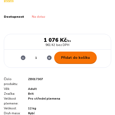
popis
Dostupnost
Na dotaz
1 076 Kč
/
ks
961 Kč
bez DPH
Přidat do košíku
Číslo
ZB017307
produktu:
Věk:
Adult
Značka:
Brit
Velikost
Pro střední plemena
plemene:
Velikost:
12 kg
Druh masa:
Rybí