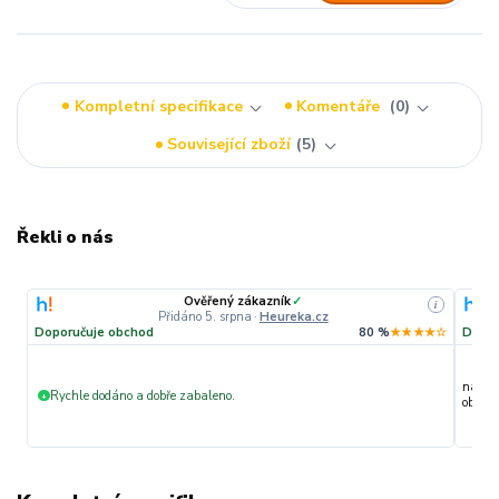
Kompletní specifikace
Komentáře
0
Související zboží
5
Řekli o nás
Ověřený zákazník
✓
i
Přidáno 5. srpna
·
Heureka.cz
Doporučuje obchod
80 %
★★★★☆
Dopor
nakupu
Rychle dodáno a dobře zabaleno.
+
objedn