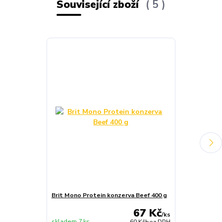
Související zboží
5
Brit Mono Protein konzerva Beef 400 g
Brit Mono Pro
67 Kč
/
ks
skladem 7 ks
skladem 11 ks