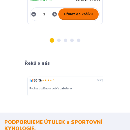
60 Kč
bez DPH
Přidat do košíku
Řekli o nás
80 %
100 %
★★★★☆
★
5. srpna
nakupuji opak
Rychle dodáno a dobře zabaleno.
o stavu objedn
PODPORUJEME ÚTULEK a SPORTOVNÍ
KYNOLOGIE.