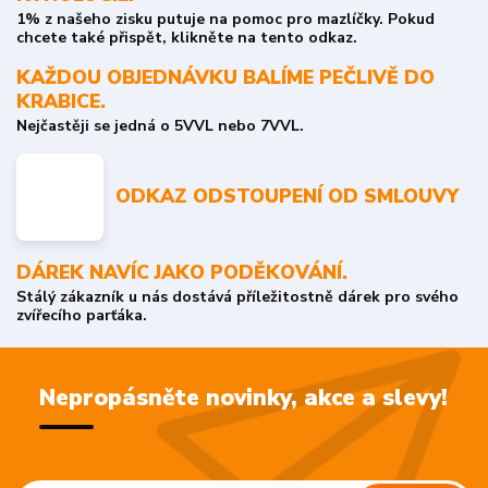
1% z našeho zisku putuje na pomoc pro mazlíčky. Pokud
chcete také přispět, klikněte na tento odkaz.
KAŽDOU OBJEDNÁVKU BALÍME PEČLIVĚ DO
KRABICE.
Nejčastěji se jedná o 5VVL nebo 7VVL.
ODKAZ ODSTOUPENÍ OD SMLOUVY
DÁREK NAVÍC JAKO PODĚKOVÁNÍ.
Stálý zákazník u nás dostává příležitostně dárek pro svého
zvířecího parťáka.
Nepropásněte novinky, akce a slevy!