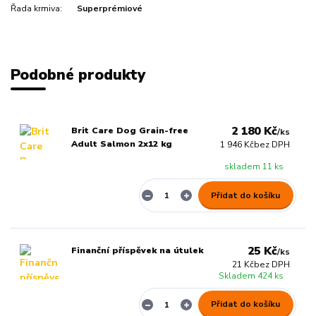
Řada krmiva:
Superprémiové
Podobné produkty
2 180 Kč
Brit Care Dog Grain-free
/
ks
Adult Salmon 2x12 kg
1 946 Kč
bez DPH
skladem 11 ks
Přidat do košíku
25 Kč
Finanční příspěvek na útulek
/
ks
21 Kč
bez DPH
Skladem 424 ks
Přidat do košíku