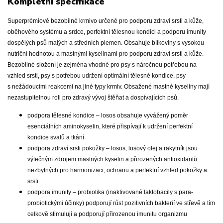
Kompletní specifikace
Superprémiové bezobilné krmivo určené pro podporu zdraví srsti a kůže,
oběhového systému a srdce, perfektní tělesnou kondici a podporu imunity
dospělých psů malých a středních plemen. Obsahuje bílkoviny s vysokou
nutriční hodnotou a mastnými kyselinami pro podporu zdraví srsti a kůže.
Bezobilné složení je zejména vhodné pro psy s náročnou potřebou na
vzhled srsti, psy s potřebou udržení optimální tělesné kondice, psy
s nežádoucími reakcemi na jiné typy krmiv. Obsažené mastné kyseliny mají
nezastupitelnou roli pro zdravý vývoj štěňat a dospívajících psů.
podpora tělesné kondice – losos obsahuje vyvážený poměr
esenciálních aminokyselin, které přispívají k udržení perfektní
kondice svalů a tkání
podpora zdraví srsti pokožky – losos, losový olej a rakytník jsou
výtečným zdrojem mastných kyselin a přirozených antioxidantů
nezbytných pro harmonizaci, ochranu a perfektní vzhled pokožky a
srsti
podpora imunity – probiotika (inaktivované laktobacily s para-
probiotickými účinky) podporují růst pozitivních bakterií ve střevě a tím
celkově stimulují a podporují přirozenou imunitu organizmu