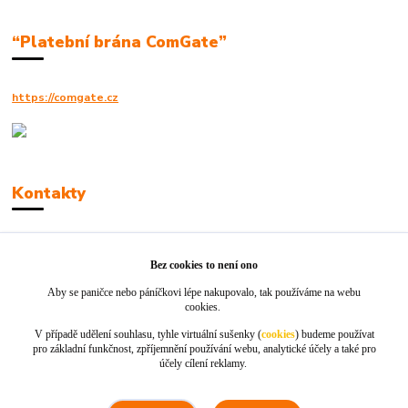
“Platební brána ComGate”
https://comgate.cz
Kontakty
Robert Polák
+420606494961
Bez cookies to není ono
Aby se paničce nebo páníčkovi lépe nakupovalo, tak používáme na webu
info@jackie-shop.cz
cookies.
V případě udělení souhlasu, tyhle virtuální sušenky (
cookies
) budeme používat
pro základní funkčnost, zpříjemnění používání webu, analytické účely a také pro
účely cílení reklamy.