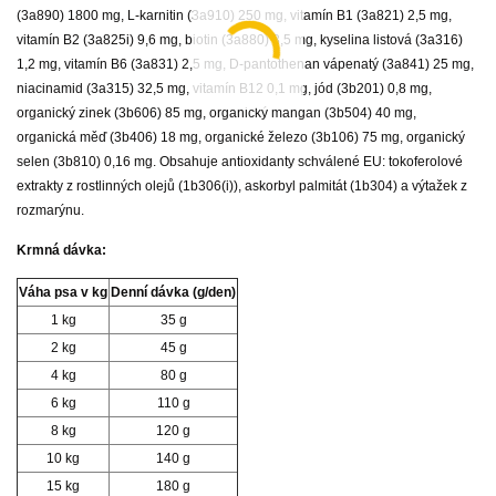
(3a890) 1800 mg, L-karnitin (3a910) 250 mg, vitamín B1 (3a821) 2,5 mg,
vitamín B2 (3a825i) 9,6 mg, biotin (3a880) 3,5 mg, kyselina listová (3a316)
1,2 mg, vitamín B6 (3a831) 2,5 mg, D-pantothenan vápenatý (3a841) 25 mg,
niacinamid (3a315) 32,5 mg, vitamín B12 0,1 mg, jód (3b201) 0,8 mg,
organický zinek (3b606) 85 mg, organický mangan (3b504) 40 mg,
organická měď (3b406) 18 mg, organické železo (3b106) 75 mg, organický
selen (3b810) 0,16 mg. Obsahuje antioxidanty schválené EU: tokoferolové
extrakty z rostlinných olejů (1b306(i)), askorbyl palmitát (1b304) a výtažek z
rozmarýnu.
Krmná dávka:
Váha psa v kg
Denní dávka (g/den)
1 kg
35 g
2 kg
45 g
4 kg
80 g
6 kg
110 g
8 kg
120 g
10 kg
140 g
15 kg
180 g