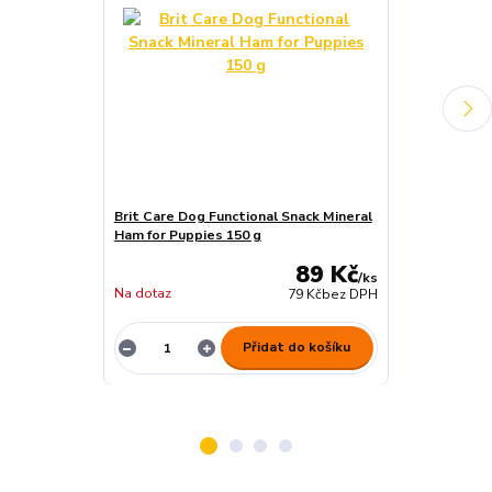
Brit Care Dog Functional Snack Mineral
Brit Dog Jerk
Ham for Puppies 150 g
Coins 80g
89 Kč
/
ks
Na dotaz
skladem 1 ks
79 Kč
bez DPH
Přidat do košíku