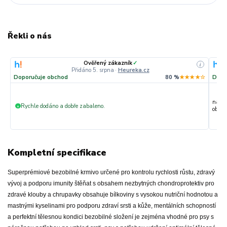
Řekli o nás
Ověřený zákazník
✓
i
Přidáno 5. srpna
·
Heureka.cz
Doporučuje obchod
80 %
★★★★☆
Dopo
nakup
Rychle dodáno a dobře zabaleno.
+
objedn
Kompletní specifikace
Superprémiové bezobilné krmivo určené pro kontrolu rychlosti růstu, zdravý
vývoj a podporu imunity štěňat s obsahem nezbytných chondroprotektiv pro
zdravé klouby a chrupavky obsahuje bílkoviny s vysokou nutriční hodnotou a
mastnými kyselinami pro podporu zdraví srsti a kůže, mentálních schopností
a perfektní tělesnou kondici bezobilné složení je zejména vhodné pro psy s