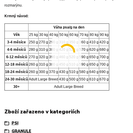
rozmarýnu.
Krmný návod:
Váha psa/g na den
Věk
25 kg
30 kg
40 kg
50 kg
60 kg
70 kg
80 kg
90 kg
3-4 měsíce
250 g
270 g
290 g
310 g
350 g
360 g
410 g
420 g
4-6 měsíců
280 g
310 g
380 g
420 g
520 g
570 g
620 g
680 g
6-12 měsíců
270 g
320 g
390 g
460 g
520 g
590 g
650 g
700 g
12-18 měsíců
260 g
310 g
380 g
450 g
510 g
590 g
650 g
700 g
18-24 měsíců
260 g
300 g
370 g
430 g
510 g
580 g
640 g
690 g
24-30 měsíců
Adult Large Breed
430 g
500 g
550 g
610 g
670 g
30+
Adult Large Breed
Zboží zařazeno v kategoriích
PSI
GRANULE