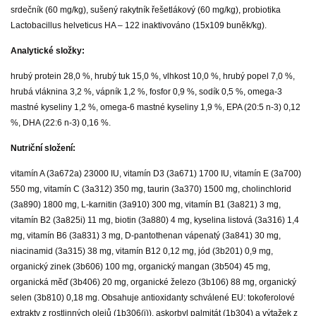
srdečník (60 mg/kg), sušený rakytník řešetlákový (60 mg/kg), probiotika
Lactobacillus helveticus HA – 122 inaktivováno (15x109 buněk/kg).
Analytické složky:
hrubý protein 28,0 %, hrubý tuk 15,0 %, vlhkost 10,0 %, hrubý popel 7,0 %,
hrubá vláknina 3,2 %, vápník 1,2 %, fosfor 0,9 %, sodík 0,5 %, omega-3
mastné kyseliny 1,2 %, omega-6 mastné kyseliny 1,9 %, EPA (20:5 n-3) 0,12
%, DHA (22:6 n-3) 0,16 %.
Nutriční složení:
vitamín A (3a672a) 23000 IU, vitamín D3 (3a671) 1700 IU, vitamín E (3a700)
550 mg, vitamín C (3a312) 350 mg, taurin (3a370) 1500 mg, cholinchlorid
(3a890) 1800 mg, L-karnitin (3a910) 300 mg, vitamín B1 (3a821) 3 mg,
vitamín B2 (3a825i) 11 mg, biotin (3a880) 4 mg, kyselina listová (3a316) 1,4
mg, vitamín B6 (3a831) 3 mg, D-pantothenan vápenatý (3a841) 30 mg,
niacinamid (3a315) 38 mg, vitamín B12 0,12 mg, jód (3b201) 0,9 mg,
organický zinek (3b606) 100 mg, organický mangan (3b504) 45 mg,
organická měď (3b406) 20 mg, organické železo (3b106) 88 mg, organický
selen (3b810) 0,18 mg. Obsahuje antioxidanty schválené EU: tokoferolové
extrakty z rostlinných olejů (1b306(i)), askorbyl palmitát (1b304) a výtažek z