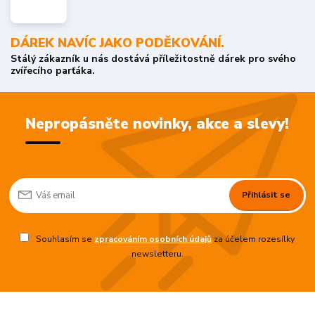
DÁREK NAVÍC JAKO PODĚKOVÁNÍ.
Stálý zákazník u nás dostává příležitostně dárek pro svého
zvířecího parťáka.
Nepropásněte novinky, akce a slevy!
Přihlásit se
Souhlasím se
zpracováním osobních údajů
za účelem rozesílky
newsletteru.