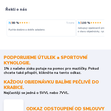
Řekli o nás
80 %
100 %
★★★★☆
★★★★★
5. srpna
nakupuji opakovaně pro napr
Rychle dodáno a dobře zabaleno.
o stavu objednávky, rychlost d
PODPORUJEME ÚTULEK a SPORTOVNÍ
KYNOLOGIE.
1% z našeho zisku putuje na pomoc pro mazlíčky. Pokud
chcete také přispět, klikněte na tento odkaz.
KAŽDOU OBJEDNÁVKU BALÍME PEČLIVĚ DO
KRABICE.
Nejčastěji se jedná o 5VVL nebo 7VVL.
ODKAZ ODSTOUPENÍ OD SMLOUVY