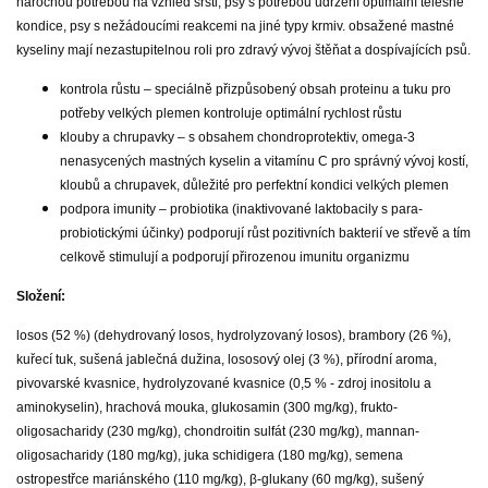
náročnou potřebou na vzhled srsti, psy s potřebou udržení optimální tělesné
kondice, psy s nežádoucími reakcemi na jiné typy krmiv. obsažené mastné
kyseliny mají nezastupitelnou roli pro zdravý vývoj štěňat a dospívajících psů.
kontrola růstu – speciálně přizpůsobený obsah proteinu a tuku pro
potřeby velkých plemen kontroluje optimální rychlost růstu
klouby a chrupavky – s obsahem chondroprotektiv, omega-3
nenasycených mastných kyselin a vitamínu C pro správný vývoj kostí,
kloubů a chrupavek, důležité pro perfektní kondici velkých plemen
podpora imunity – probiotika (inaktivované laktobacily s para-
probiotickými účinky) podporují růst pozitivních bakterií ve střevě a tím
celkově stimulují a podporují přirozenou imunitu organizmu
Složení:
losos (52 %) (dehydrovaný losos, hydrolyzovaný losos), brambory (26 %),
kuřecí tuk, sušená jablečná dužina, lososový olej (3 %), přírodní aroma,
pivovarské kvasnice, hydrolyzované kvasnice (0,5 % - zdroj inositolu a
aminokyselin), hrachová mouka, glukosamin (300 mg/kg), frukto-
oligosacharidy (230 mg/kg), chondroitin sulfát (230 mg/kg), mannan-
oligosacharidy (180 mg/kg), juka schidigera (180 mg/kg), semena
ostropestřce mariánského (110 mg/kg), β-glukany (60 mg/kg), sušený