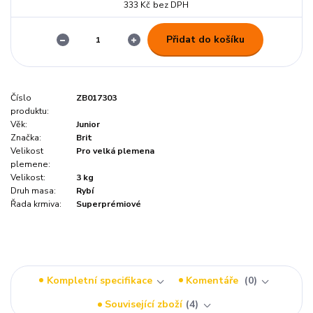
333 Kč
bez DPH
Přidat do košíku
Číslo
ZB017303
produktu:
Věk:
Junior
Značka:
Brit
Velikost
Pro velká plemena
plemene:
Velikost:
3 kg
Druh masa:
Rybí
Řada krmiva:
Superprémiové
Kompletní specifikace
Komentáře
0
Související zboží
4