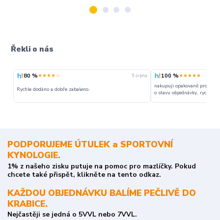
Řekli o nás
80 %
100 %
★★★★☆
★★★★★
5. srpna
nakupuji opakovaně pro napr
Rychle dodáno a dobře zabaleno.
o stavu objednávky, rychlost d
PODPORUJEME ÚTULEK a SPORTOVNÍ
KYNOLOGIE.
1% z našeho zisku putuje na pomoc pro mazlíčky. Pokud
chcete také přispět, klikněte na tento odkaz.
KAŽDOU OBJEDNÁVKU BALÍME PEČLIVĚ DO
KRABICE.
Nejčastěji se jedná o 5VVL nebo 7VVL.