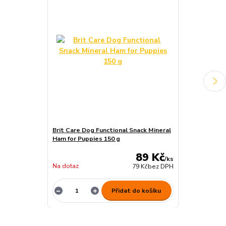
Brit Care Dog Functional Snack Mineral
Brit DOG Let’
Ham for Puppies 150 g
Lamb Bars 80
89 Kč
/
ks
Na dotaz
Není skladem
79 Kč
bez DPH
Přidat do košíku