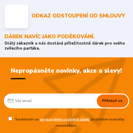
ODKAZ ODSTOUPENÍ OD SMLOUVY
DÁREK NAVÍC JAKO PODĚKOVÁNÍ.
Stálý zákazník u nás dostává příležitostně dárek pro svého
zvířecího parťáka.
Nepropásněte novinky, akce a slevy!
Přihlásit se
Souhlasím se
zpracováním osobních údajů
za účelem rozesílky
newsletteru.