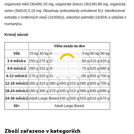
organická měď (3b406) 20 mg, organické železo (3b106) 88 mg, organický
selen (3b810) 0,18 mg. Obsahuje antioxidanty schválené EU: tokoferolové
extrakty z rostlinných olejů (1b306(i)), askorbyl palmitát (1b304) a výtažek z
rozmarýnu.
Krmný návod:
Váha psa/g na den
Věk
25 kg
30 kg
40 kg
50 kg
60 kg
70 kg
80 kg
90 kg
3-4 měsíce
250 g
270 g
290 g
310 g
350 g
360 g
410 g
420 g
4-6 měsíců
280 g
310 g
380 g
420 g
520 g
570 g
620 g
680 g
6-12 měsíců
270 g
320 g
390 g
460 g
520 g
590 g
650 g
700 g
12-18 měsíců
260 g
310 g
380 g
450 g
510 g
590 g
650 g
700 g
18-24 měsíců
260 g
300 g
370 g
430 g
510 g
580 g
640 g
690 g
24-30 měsíců
Adult Large Breed
430 g
500 g
550 g
610 g
670 g
30+
Adult Large Breed
Zboží zařazeno v kategoriích