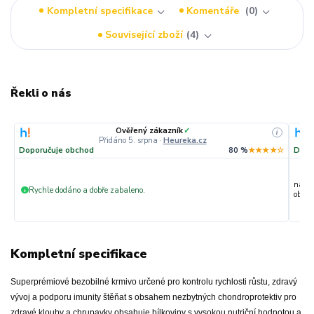
Kompletní specifikace
Komentáře
0
Související zboží
4
Řekli o nás
Ověřený zákazník
✓
i
Přidáno 5. srpna
·
Heureka.cz
Doporučuje obchod
80 %
★★★★☆
Dopo
nakup
Rychle dodáno a dobře zabaleno.
+
objedn
Kompletní specifikace
Superprémiové bezobilné krmivo určené pro kontrolu rychlosti růstu, zdravý
vývoj a podporu imunity štěňat s obsahem nezbytných chondroprotektiv pro
zdravé klouby a chrupavky obsahuje bílkoviny s vysokou nutriční hodnotou a