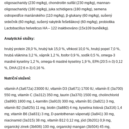
oligosacharidy (230 mg/kg), chondroitin sulfát (230 mg/kg), mannan-
oligosacharidy (180 mg/kg), juka schidigera (180 mg/kg), semena
ostropestřce mariánského (110 mg/kg), β-glukany (60 mg/kg), sušený
srdečník (60 mg/kg), sušený rakytník řešetlákový (60 mg/kg), probiotika
Lactobacillus helveticus HA – 122 inaktivováno (15x109 buněk/kg).
Analytické složky:
hrubý protein 28,0 %, hrubý tuk 15,0 %, vlhkost 10,0 %, hrubý popel 7,0 %,
hrubá vláknina 3,2 %, vápník 1,2 %, fosfor 0,9 %, sodík 0,5 %, omega-3
mastné kyseliny 1,2 %, omega-6 mastné kyseliny 1,9 %, EPA (20:5 n-3) 0,12
%, DHA (22:6 n-3) 0,16 %.
Nutriční složení:
vitamín A (3a672a) 23000 IU, vitamín D3 (3a671) 1700 IU, vitamín E (3a700)
550 mg, vitamín C (3a312) 350 mg, taurin (3a370) 1500 mg, cholinchlorid
(3a890) 1800 mg, L-karnitin (3a910) 300 mg, vitamín B1 (3a821) 3 mg,
vitamín B2 (3a825i) 11 mg, biotin (3a880) 4 mg, kyselina listová (3a316) 1,4
mg, vitamín B6 (3a831) 3 mg, D-pantothenan vápenatý (3a841) 30 mg,
niacinamid (3a315) 38 mg, vitamín B12 0,12 mg, jód (3b201) 0,9 mg,
organický zinek (3b606) 100 mg, organický mangan (3b504) 45 mg,