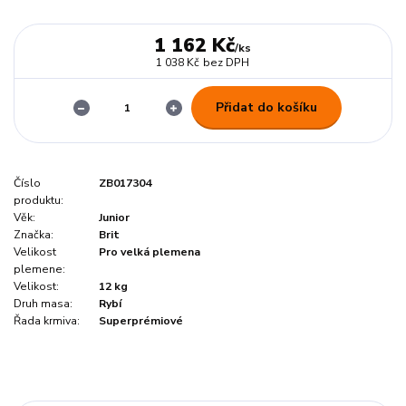
1 162 Kč
/
ks
1 038 Kč
bez DPH
Přidat do košíku
Číslo
ZB017304
produktu:
Věk:
Junior
Značka:
Brit
Velikost
Pro velká plemena
plemene:
Velikost:
12 kg
Druh masa:
Rybí
Řada krmiva:
Superprémiové