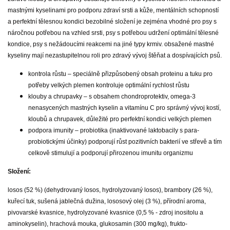
mastnými kyselinami pro podporu zdraví srsti a kůže, mentálních schopností
a perfektní tělesnou kondici bezobilné složení je zejména vhodné pro psy s
náročnou potřebou na vzhled srsti, psy s potřebou udržení optimální tělesné
kondice, psy s nežádoucími reakcemi na jiné typy krmiv. obsažené mastné
kyseliny mají nezastupitelnou roli pro zdravý vývoj štěňat a dospívajících psů.
kontrola růstu – speciálně přizpůsobený obsah proteinu a tuku pro
potřeby velkých plemen kontroluje optimální rychlost růstu
klouby a chrupavky – s obsahem chondroprotektiv, omega-3
nenasycených mastných kyselin a vitamínu C pro správný vývoj kostí,
kloubů a chrupavek, důležité pro perfektní kondici velkých plemen
podpora imunity – probiotika (inaktivované laktobacily s para-
probiotickými účinky) podporují růst pozitivních bakterií ve střevě a tím
celkově stimulují a podporují přirozenou imunitu organizmu
Složení:
losos (52 %) (dehydrovaný losos, hydrolyzovaný losos), brambory (26 %),
kuřecí tuk, sušená jablečná dužina, lososový olej (3 %), přírodní aroma,
pivovarské kvasnice, hydrolyzované kvasnice (0,5 % - zdroj inositolu a
aminokyselin), hrachová mouka, glukosamin (300 mg/kg), frukto-