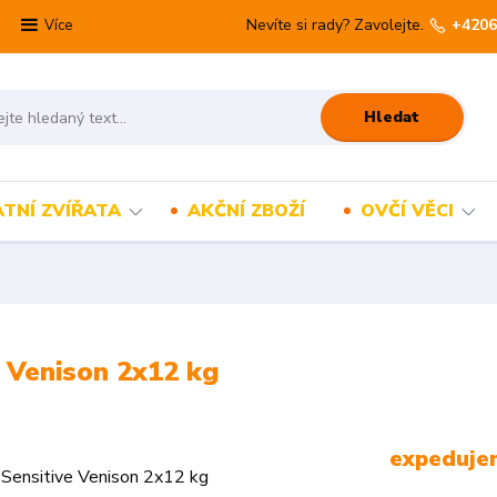
Nevíte si rady? Zavolejte.
+4206
Více
Hledat
TNÍ ZVÍŘATA
AKČNÍ ZBOŽÍ
OVČÍ VĚCI
e Venison 2x12 kg
expedujem