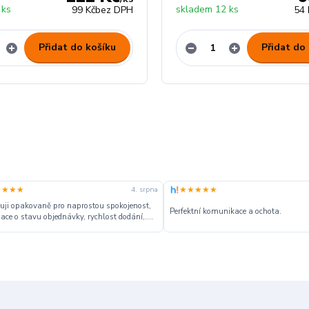
 ks
skladem 12 ks
99 Kč
bez DPH
54 
Přidat do košíku
Přidat do
★★★★
★★★★★
4. srpna
ji opakovaně pro naprostou spokojenost,
Perfektní komunikace a ochota.
ace o stavu objednávky, rychlost dodání,....