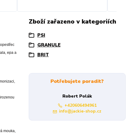
Zboží zařazeno v kategoriích
PSI
GRANULE
ropestřec
ala, epa a
BRIT
Potřebujete poradit?
monizaci,
Robert Polák
řirozenou
+420606494961
info@jackie-shop.cz
ová mouka,