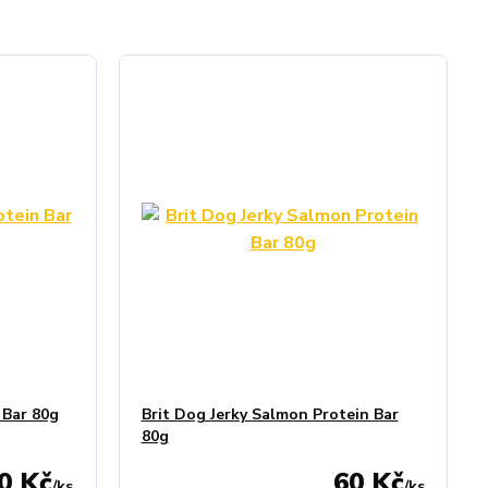
 Bar 80g
Brit Dog Jerky Salmon Protein Bar
80g
0 Kč
60 Kč
/
ks
/
ks