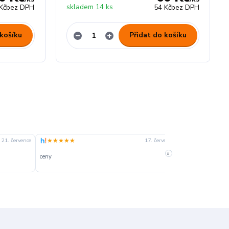
skladem 14 ks
Kč
bez DPH
54 Kč
bez DPH
 košíku
Přidat do košíku
★★★★★
★★★★☆
21. července
17. července
»
ceny
slušná rychlost 