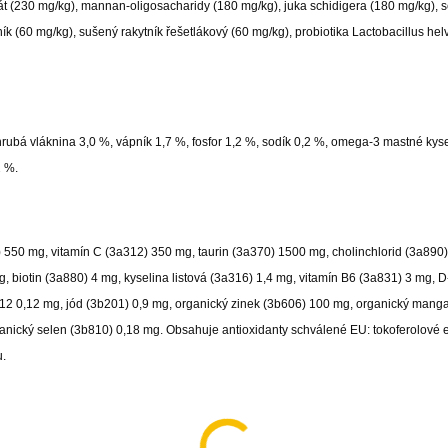
lfát (230 mg/kg), mannan-oligosacharidy (180 mg/kg), juka schidigera (180 mg/kg),
k (60 mg/kg), sušený rakytník řešetlákový (60 mg/kg), probiotika Lactobacillus hel
hrubá vláknina 3,0 %, vápník 1,7 %, fosfor 1,2 %, sodík 0,2 %, omega-3 mastné kyse
2 %.
) 550 mg, vitamín C (3a312) 350 mg, taurin (3a370) 1500 mg, cholinchlorid (3a890
, biotin (3a880) 4 mg, kyselina listová (3a316) 1,4 mg, vitamín B6 (3a831) 3 mg, D
12 0,12 mg, jód (3b201) 0,9 mg, organický zinek (3b606) 100 mg, organický mang
nický selen (3b810) 0,18 mg. Obsahuje antioxidanty schválené EU: tokoferolové e
u.