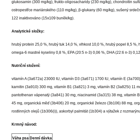
glukosamin (300 mg/kg), frukto-oligosacharidy (230 mg/kg), chondroitin su
ostropestřce mariánského (110 mg/kg), β-glukany (60 mg/kg), sušený srdeční
122 inaktivováno (15x109 buněk/kg).
Analytické složky:
hrubý protein 25,0 %, hrubý tuk 14,0 %, vlhkost 10,0 %, hrubý popel 8,5 %, 
omega-6 mastné kyseliny 0,8 %, EPA (20:5 n-3) 0,06 %, DHA (22:6 n-3) 0,1
Nutriční složení:
vitamín A (3a672a) 23000 IU, vitamín D3 (3a671) 1700 IU, vitamín E (3a700
karnitin (3a910) 300 mg, vitamín B1 (3a821) 3 mg, vitamín B2 (3a825i) 11 mg
pantothenan vápenatý (3a841) 30 mg, niacinamid (3a315) 38 mg, vitamín B
45 mg, organická měď (3b406) 20 mg, organické železo (3b106) 88 mg, orga
rostlinných olejů (1b306(i)), askorbyl palmitát (1b304) a výtažek z rozmarýn
Krmný návod:
Váha psa
Denní dávka