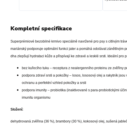
Kompletní specifikace
Superprémiové bezobilné krmivo speciálně navržené pro psy s citlivým tráven
mariánský podporuje optimální funkci jater a pomáhá odolávat zánětlivým 
dha zlepšují hydrataci kůže a přispívají ke zdravé a lesklé srsti. Ideální pro
bez kuřecího tuku – receptura z nealergenního proteinu ze zvěřiny pr
podpora zdraví srsti a pokožky – losos, lososový olej a rakytník js
ochranu a perfektní vzhled pokožky a srsti
podpora imunity – probiotika (inaktivované s para-probiotickými účink
imunitu organismu
Složení:
dehydrovaná zvěřina (36 %), brambory (30 %), kokosový olej, sušená jableč