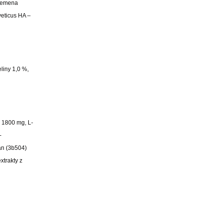
 semena
veticus HA –
liny 1,0 %,
) 1800 mg, L-
-
an (3b504)
xtrakty z