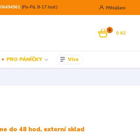
06494961
(Po-Pá, 8-17 hod.)
Přihlášení
0
0 Kč
Více
PRO PÁNÍČKY
e do 48 hod. externí sklad