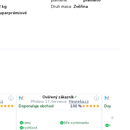
plemene:
plemeno
2 kg
Druh masa:
Zvěřina
uperprémiové
Ověřený zákazník
✓
O
i
i
cz
Přidáno 17. července
·
Heureka.cz
Přidáno
★★★★
Doporučuje obchod
100 %
★★★★★
Doporučuje o
»
ceny
šíře sortimentu
+
+
slušná rychl
+
rychlost
+