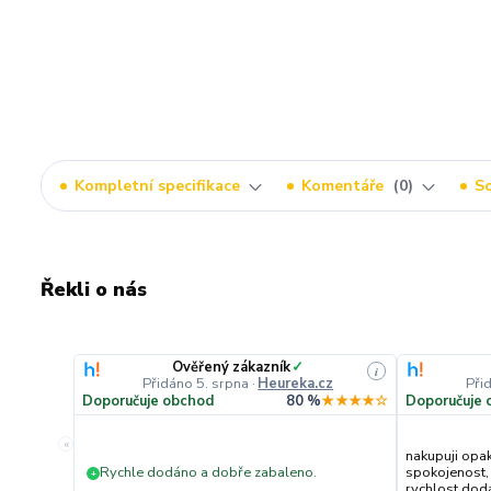
Kompletní specifikace
Komentáře
0
So
Řekli o nás
Ověřený zákazník
✓
i
Přidáno 5. srpna
·
Heureka.cz
Při
Doporučuje obchod
80 %
★★★★☆
Doporučuje 
«
nakupuji opa
Rychle dodáno a dobře zabaleno.
spokojenost,
+
rychlost dodán