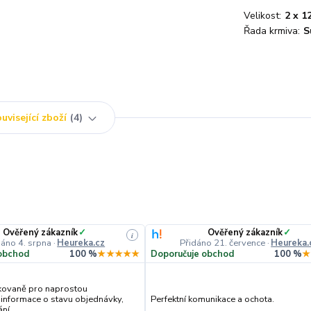
Velikost:
2 x 1
Řada krmiva:
S
uvisející zboží
4
Ověřený zákazník
✓
Ověřený zákazník
✓
i
dáno 4. srpna
·
Heureka.cz
Přidáno 21. července
·
Heureka.
obchod
100 %
★★★★★
Doporučuje obchod
100 %
★
kovaně pro naprostou
 informace o stavu objednávky,
Perfektní komunikace a ochota.
í,....