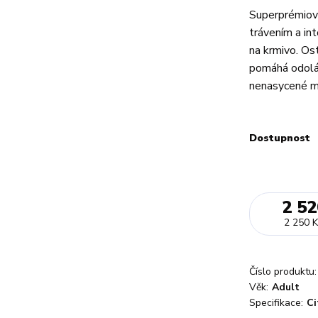
Superprémiové
trávením a int
na krmivo. Os
pomáhá odoláv
nenasycené m
Dostupnost
2 52
2 250 K
Číslo produktu:
Věk:
Adult
Specifikace:
Ci