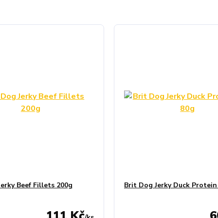
erky Beef Fillets 200g
Brit Dog Jerky Duck Protein
111 Kč
6
/
ks