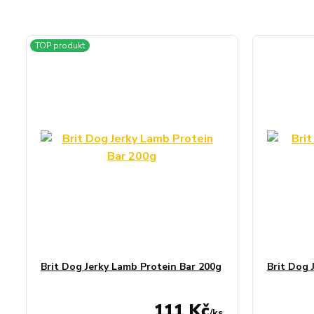
TOP produkt
Brit Dog Jerky Lamb Protein Bar 200g
Brit Dog J
111 Kč
/
ks