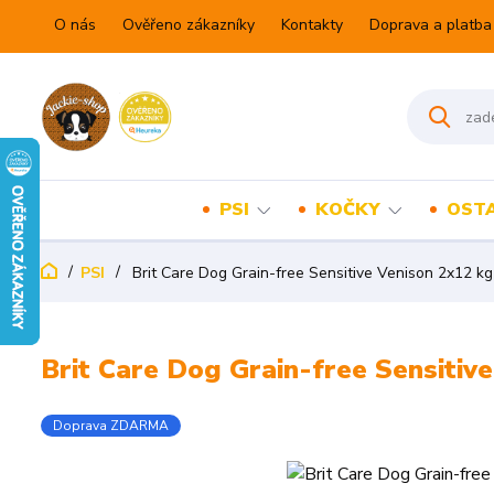
O nás
Ověřeno zákazníky
Kontakty
Doprava a platba
PSI
KOČKY
OSTA
PSI
Brit Care Dog Grain-free Sensitive Venison 2x12 kg
Brit Care Dog Grain-free Sensitiv
Doprava ZDARMA