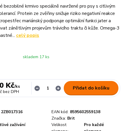
 bezobilné krmivo speciálně navržené pro psy s citlivým
olerancí. Protein ze zvěřiny snižuje riziko negativní reakce
tropestřec mariánský podporuje optimální funkci jater a
at zánětlivým projevům trávicího traktu či kůže. Omega-3
astné...
celý popis
skladem 17 ks
0 Kč
/
ks
Přidat do košíku
č
bez DPH
2ZB017316
EAN kód:
8595602559138
Značka:
Brit
tlivé zažívání
Velikost
Pro každé