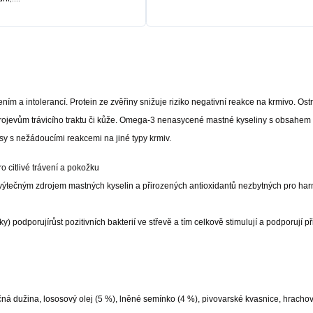
ím a intolerancí. Protein ze zvěřiny snižuje riziko negativní reakce na krmivo. Ost
projevům trávicího traktu či kůže. Omega-3 nenasycené mastné kyseliny s obsahem 
 psy s nežádoucími reakcemi na jiné typy krmiv.
o citlivé trávení a pokožku
ou výtečným zdrojem mastných kyselin a přirozených antioxidantů nezbytných pro har
y) podporujírůst pozitivních bakterií ve střevě a tím celkově stimulují a podporují p
ná dužina, lososový olej (5 %), lněné semínko (4 %), pivovarské kvasnice, hrach