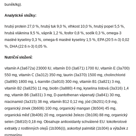
buněk/kg).
Analytické složky:
hrubý protein 27,0 %, hrubý tuk 9,0 %, vlhkost 10,0 %, hrubý popel 5,5 %,
hrubá vláknina 9,5 %, vápník 1,2 %, fosfor 0,8 %, sodík 0,3 %, omega-3
mastné kyseliny 0,3 %, omega-6 mastné kyseliny 1,5 %, EPA (20:5 n-3) 0,02
%, DHA (22:6 n-3) 0,05 %.
Nutriční složení:
vitamín A (3a672a) 23000 IU, vitamín D3 (3a671) 1700 IU, vitamín E (3a700)
550 mg, vitamín C (3a312) 350 mg, taurin (3a370) 1500 mg, cholinchlorid
(3a890) 1800 mg, L-karnitin (3a910) 300 mg, vitamín B1 (3a821) 3 mg,
vitamín B2 (3a825i) 11 mg, biotin (3a880) 4 mg, kyselina listová (3a316) 1,4
mg, vitamín B6 (3a831) 3 mg, D-pantothenan vápenatý (3a841) 30 mg,
niacinamid (3a315) 38 mg, vitamín B12 0,12 mg, jód (3b201) 0,9 mg,
organický zinek (3b606) 100 mg, organický mangan (3b504) 45 mg,
organická měď (3b406) 20 mg, organické železo (3b106) 88 mg, organický
selen (3b810) 0,18 mg. Obsahuje antioxidanty schválené EU: tokoferolové
extrakty z rostlinných olejů (1b306(i)), askorbyl palmitát (1b304) a výtažek z
rozmarýnu.