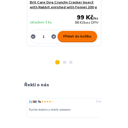
Brit Care Dog Crunchy Cracker Insect
Brit Care Dog
with Rabbit enriched with Fennel 200 g
Rabbit 150 g
99 Kč
/
ks
skladem 3 ks
skladem 2 ks
88 Kč
bez DPH
Přidat do košíku
Řekli o nás
80 %
100 %
★★★★☆
★
5. srpna
nakupuji opak
Rychle dodáno a dobře zabaleno.
o stavu objedn