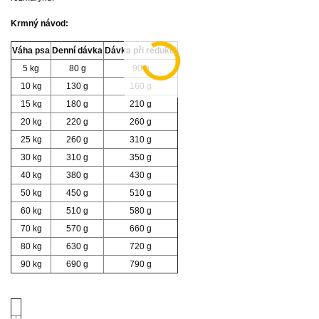
Krmný návod:
Váha psa
Denní dávka
Dávka při redukci
5 kg
80 g
90 g
10 kg
130 g
160 g
15 kg
180 g
210 g
20 kg
220 g
260 g
25 kg
260 g
310 g
30 kg
310 g
350 g
40 kg
380 g
430 g
50 kg
450 g
510 g
60 kg
510 g
580 g
70 kg
570 g
660 g
80 kg
630 g
720 g
90 kg
690 g
790 g