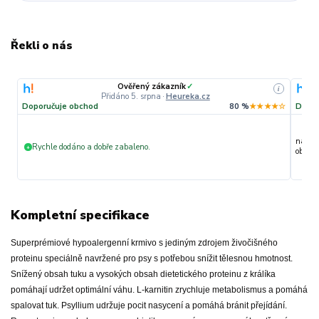
Řekli o nás
Ověřený zákazník
✓
i
Přidáno 5. srpna
·
Heureka.cz
Doporučuje obchod
80 %
★★★★☆
Dopor
nakupu
Rychle dodáno a dobře zabaleno.
+
objedn
Kompletní specifikace
Superprémiové hypoalergenní krmivo s jediným zdrojem živočišného
proteinu speciálně navržené pro psy s potřebou snížit tělesnou hmotnost.
Snížený obsah tuku a vysokých obsah dietetického proteinu z králíka
pomáhají udržet optimální váhu. L-karnitin zrychluje metabolismus a pomáhá
spalovat tuk. Psyllium udržuje pocit nasycení a pomáhá bránit přejídání.