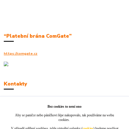
“Platební brána ComGate”
https://comgate.cz
Kontakty
Robert Polák
+420606494961
Bez cookies to není ono
Aby se paničce nebo páníčkovi lépe nakupovalo, tak používáme na webu
info@jackie-shop.cz
cookies.
V případě udělení souhlasu, tyhle virtuální sušenky (
cookies
) budeme používat