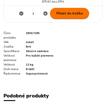
875 Kč
bez DPH
Přidat do košíku
Číslo
ZB017295
produktu:
Věk:
Adult
Značka:
Brit
Specifikace:
Sklon k nadváze
Velikost
Pro každé plemeno
plemene:
Velikost:
12 kg
Druh masa:
Králičí
Řada krmiva:
Superprémiové
Podobné produkty