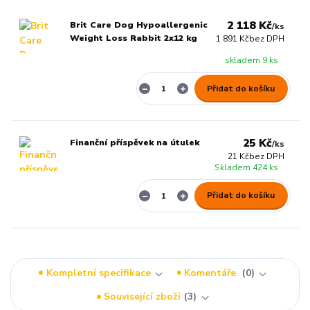
2 118 Kč
Brit Care Dog Hypoallergenic
/
ks
Weight Loss Rabbit 2x12 kg
1 891 Kč
bez DPH
skladem 9 ks
Přidat do košíku
25 Kč
Finanční příspěvek na útulek
/
ks
21 Kč
bez DPH
Skladem 424 ks
Přidat do košíku
Kompletní specifikace
Komentáře
0
Související zboží
3