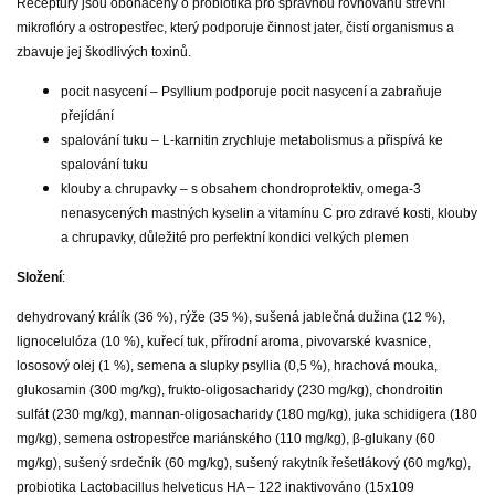
Receptury jsou obohaceny o probiotika pro správnou rovnováhu střevní
mikroflóry a ostropestřec, který podporuje činnost jater, čistí organismus a
zbavuje jej škodlivých toxinů.
pocit nasycení – Psyllium podporuje pocit nasycení a zabraňuje
přejídání
spalování tuku – L-karnitin zrychluje metabolismus a přispívá ke
spalování tuku
klouby a chrupavky – s obsahem chondroprotektiv, omega-3
nenasycených mastných kyselin a vitamínu C pro zdravé kosti, klouby
a chrupavky, důležité pro perfektní kondici velkých plemen
Složení
:
dehydrovaný králík (36 %), rýže (35 %), sušená jablečná dužina (12 %),
lignocelulóza (10 %), kuřecí tuk, přírodní aroma, pivovarské kvasnice,
lososový olej (1 %), semena a slupky psyllia (0,5 %), hrachová mouka,
glukosamin (300 mg/kg), frukto-oligosacharidy (230 mg/kg), chondroitin
sulfát (230 mg/kg), mannan-oligosacharidy (180 mg/kg), juka schidigera (180
mg/kg), semena ostropestřce mariánského (110 mg/kg), β-glukany (60
mg/kg), sušený srdečník (60 mg/kg), sušený rakytník řešetlákový (60 mg/kg),
probiotika Lactobacillus helveticus HA – 122 inaktivováno (15x109