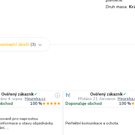
plemene:
Druh masa:
Krá
uvisející zboží
3
Ověřený zákazník
✓
Ověřený zákazník
✓
i
dáno 4. srpna
·
Heureka.cz
Přidáno 21. července
·
Heureka.
obchod
100 %
★★★★★
Doporučuje obchod
100 %
★
kovaně pro naprostou
 informace o stavu objednávky,
Perfektní komunikace a ochota.
í,....