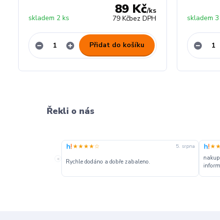
89 Kč
/
ks
skladem 2 ks
skladem 3
79 Kč
bez DPH
Přidat do košíku
Řekli o nás
★★★★☆
★
5. srpna
nakupu
«
Rychle dodáno a dobře zabaleno.
inform