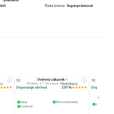
plemeno
ličí
Řada krmiva:
Superprémiové
Ověřený zákazník
✓
O
i
i
cz
Přidáno 17. července
·
Heureka.cz
Přidáno
★★★★
Doporučuje obchod
100 %
★★★★★
Doporučuje o
»
ceny
šíře sortimentu
+
+
slušná rychl
+
rychlost
+