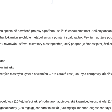
u speciálně navržené pro psy s potřebou snížit tělesnou hmotnost. Snížený obsah
áhu. L-karnitin zrychluje metabolismus a pomáhá spalovat tuk. Psyllium udržuje poc
 rovnováhu střevní mikroflóry a ostropestřec, který podporuje činnost jater, čistí 
ídání
lování tuku
ných mastných kyselin a vitamínu C pro zdravé kosti, klouby a chrupavky, důležit
ocelulóza (10 %), kuřecí tuk, přírodní aroma, pivovarské kvasnice, lososový olej (
ligosacharidy (230 mg/kg), chondroitin sulfát (230 mg/kg), mannan-oligosacharidy 