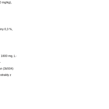
0 mg/kg),
iny 0,3 %,
) 1800 mg, L-
-
an (3b504)
xtrakty z