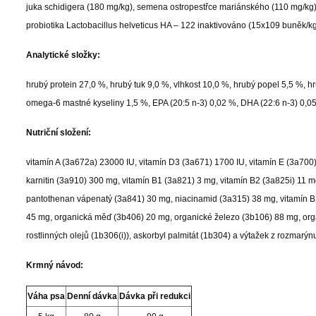
juka schidigera (180 mg/kg), semena ostropestřce mariánského (110 mg/kg),
probiotika Lactobacillus helveticus HA – 122 inaktivováno (15x109 buněk/kg
Analytické složky:
hrubý protein 27,0 %, hrubý tuk 9,0 %, vlhkost 10,0 %, hrubý popel 5,5 %, h
omega-6 mastné kyseliny 1,5 %, EPA (20:5 n-3) 0,02 %, DHA (22:6 n-3) 0,0
Nutriční složení:
vitamín A (3a672a) 23000 IU, vitamín D3 (3a671) 1700 IU, vitamín E (3a700
karnitin (3a910) 300 mg, vitamín B1 (3a821) 3 mg, vitamín B2 (3a825i) 11 mg
pantothenan vápenatý (3a841) 30 mg, niacinamid (3a315) 38 mg, vitamín B
45 mg, organická měď (3b406) 20 mg, organické železo (3b106) 88 mg, orga
rostlinných olejů (1b306(i)), askorbyl palmitát (1b304) a výtažek z rozmarýn
Krmný návod:
Váha psa
Denní dávka
Dávka při redukci