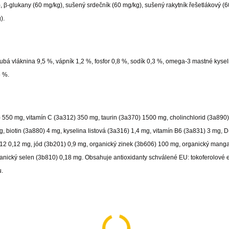
 β-glukany (60 mg/kg), sušený srdečník (60 mg/kg), sušený rakytník řešetlákový (6
).
rubá vláknina 9,5 %, vápník 1,2 %, fosfor 0,8 %, sodík 0,3 %, omega-3 mastné kysel
5 %.
) 550 mg, vitamín C (3a312) 350 mg, taurin (3a370) 1500 mg, cholinchlorid (3a890
, biotin (3a880) 4 mg, kyselina listová (3a316) 1,4 mg, vitamín B6 (3a831) 3 mg, D
12 0,12 mg, jód (3b201) 0,9 mg, organický zinek (3b606) 100 mg, organický mang
nický selen (3b810) 0,18 mg. Obsahuje antioxidanty schválené EU: tokoferolové e
u.