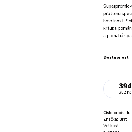
Superprémiové
proteinu spec
hmotnost. Sní
králíka pomáha
a pomáhá spal
Dostupnost
394
352 Kč
Číslo produktu:
Značka:
Brit
Velikost