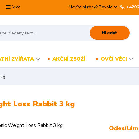
Nevíte si rady? Zavolejte.
+4206
Více
Hledat
TNÍ ZVÍŘATA
AKČNÍ ZBOŽÍ
OVČÍ VĚCI
 kg
ght Loss Rabbit 3 kg
Odesíláme