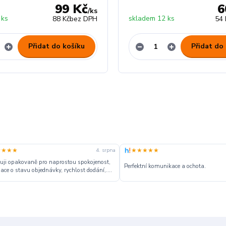
99 Kč
6
/
ks
 ks
skladem 12 ks
88 Kč
bez DPH
54 
Přidat do košíku
Přidat do
★★★★
★★★★★
4. srpna
ji opakovaně pro naprostou spokojenost,
Perfektní komunikace a ochota.
ace o stavu objednávky, rychlost dodání,....