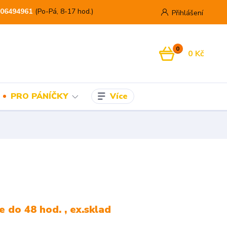
06494961
(Po-Pá, 8-17 hod.)
Přihlášení
0
0 Kč
Více
PRO PÁNÍČKY
 do 48 hod. , ex.sklad