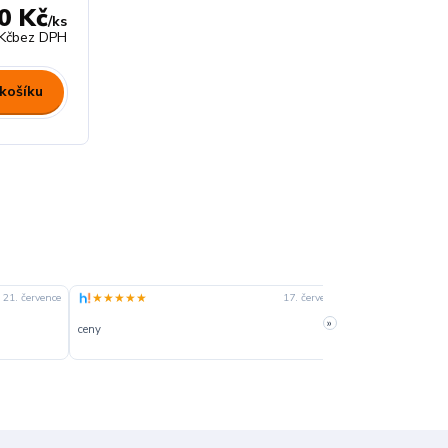
0 Kč
/
ks
Kč
bez DPH
 košíku
★★★★★
★★★★☆
21. července
17. července
»
ceny
slušná rychlost 