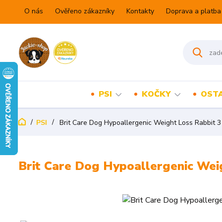
O nás
Ověřeno zákazníky
Kontakty
Doprava a platba
PSI
KOČKY
OSTA
PSI
Brit Care Dog Hypoallergenic Weight Loss Rabbit 3
Brit Care Dog Hypoallergenic Wei