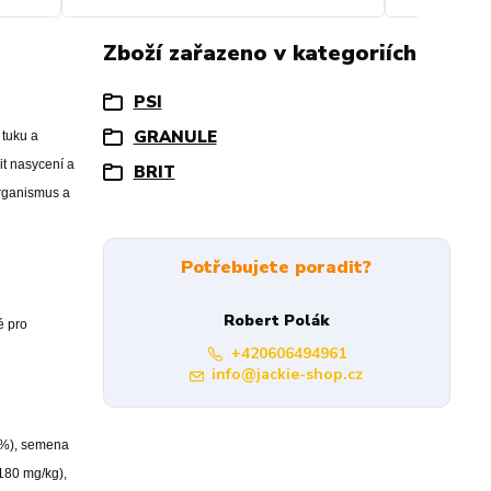
Zboží zařazeno v kategoriích
PSI
GRANULE
 tuku a
it nasycení a
BRIT
organismus a
Potřebujete poradit?
Robert Polák
é pro
+420606494961
info@jackie-shop.cz
1 %), semena
(180 mg/kg),