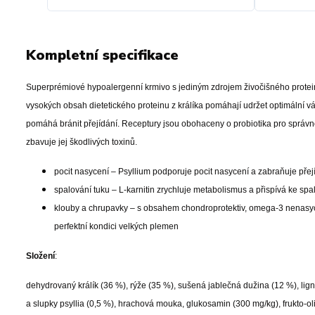
Kompletní specifikace
Superprémiové hypoalergenní krmivo s jediným zdrojem živočišného protein
vysokých obsah dietetického proteinu z králíka pomáhají udržet optimální v
pomáhá bránit přejídání. Receptury jsou obohaceny o probiotika pro správnou
zbavuje jej škodlivých toxinů.
pocit nasycení – Psyllium podporuje pocit nasycení a zabraňuje přej
spalování tuku – L-karnitin zrychluje metabolismus a přispívá ke spa
klouby a chrupavky – s obsahem chondroprotektiv, omega-3 nenasyce
perfektní kondici velkých plemen
Složení
:
dehydrovaný králík (36 %), rýže (35 %), sušená jablečná dužina (12 %), lign
a slupky psyllia (0,5 %), hrachová mouka, glukosamin (300 mg/kg), frukto-o