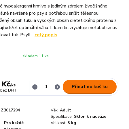
 hypoalergenní krmivo s jediným zdrojem živočišného
iálně navržené pro psy s potřebou snížit tělesnou
žený obsah tuku a vysokých obsah dietetického proteinu z
jí udržet optimální váhu. L-karnitin zrychluje metabolismus
ovat tuk. Psyll...
celý popis
skladem 11 ks
 Kč
/
ks
Přidat do košíku
bez DPH
ZB017294
Věk:
Adult
Specifikace:
Sklon k nadváze
Pro každé
Velikost:
3 kg