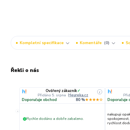
Kompletní specifikace
Komentáře
0
So
Řekli o nás
Ověřený zákazník
✓
i
Přidáno 5. srpna
·
Heureka.cz
Při
Doporučuje obchod
80 %
★★★★☆
Doporučuje 
«
nakupuji opa
Rychle dodáno a dobře zabaleno.
spokojenost,
+
rychlost dodán