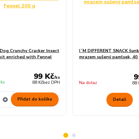
 Dog Crunchy Cracker Insect
I´M DIFFERENT SNACK šunk
it enriched with Fennel
mrazem sušený pamlsek, 40
99 Kč
9
/
ks
 ks
88 Kč
bez DPH
Na dotaz
88 
Přidat do košíku
Detail