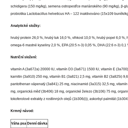
schidigera (150 mg/kg), semena ostropestřce mariánského (90 mg/kg), β-glu
probiotika Lactobacillus helveticus HA – 122 inaktivováno (15x109 buněk/kg
Analytické složky:
hrubý protein 26,0 %, hrubý tuk 16,0 %, vlhkost 10,0 %, hrubý popel 6,0 %, 
omega-6 mastné kyseliny 2,0 %, EPA (20:5 n-3) 0,05 %, DHA (22:6 n-3) 0,1 
Nutriční složení:
vitamín A (3a672a) 20000 IU, vitamín D3 (3a671) 1500 IU, vitamín E (3a700
karnitin (3a910) 250 mg, vitamín B1 (3a821) 2,5 mg, vitamín B2 (3a825i) 9,6
pantothenan vápenatý (3a841) 25 mg, niacinamid (3a315) 32,5 mg, vitamín
mg, organická měď (3b406) 18 mg, organické železo (3b106) 75 mg, organic
tokoferolové extrakty z rostlinných olejů (1b306(i)), askorbyl palmitát (1b30
Krmný návod:
Váha psa
Denní dávka