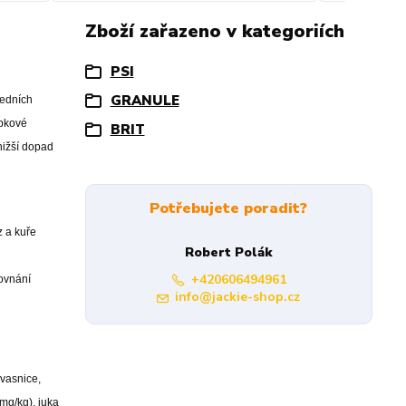
Zboží zařazeno v kategoriích
PSI
GRANULE
ředních
epkové
BRIT
nižší dopad
Potřebujete poradit?
z a kuře
Robert Polák
+420606494961
rovnání
info@jackie-shop.cz
kvasnice,
mg/kg), juka