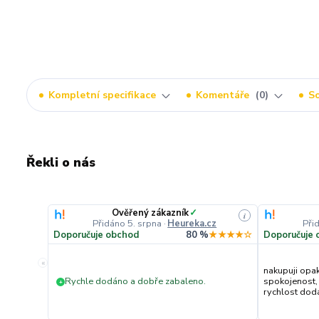
Kompletní specifikace
Komentáře
0
So
Řekli o nás
Ověřený zákazník
✓
i
Přidáno 5. srpna
·
Heureka.cz
Při
Doporučuje obchod
80 %
★★★★☆
Doporučuje 
«
nakupuji opa
Rychle dodáno a dobře zabaleno.
spokojenost,
+
rychlost dodán