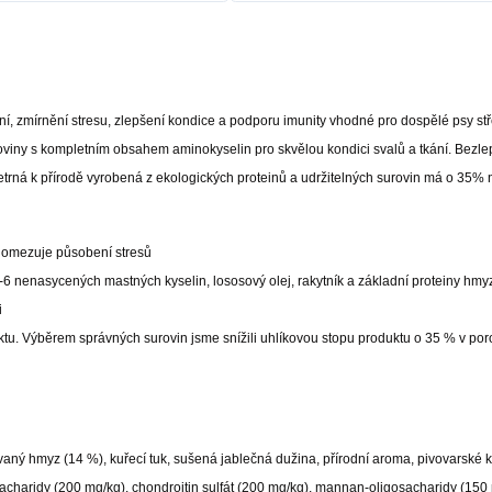
ní, zmírnění stresu, zlepšení kondice a podporu imunity vhodné pro dospělé psy st
koviny s kompletním obsahem aminokyselin pro skvělou kondici svalů a tkání. Bezl
šetrná k přírodě vyrobená z ekologických proteinů a udržitelných surovin má o 35% 
u, omezuje působení stresů
 nenasycených mastných kyselin, lososový olej, rakytník a základní proteiny hmy
i
uktu. Výběrem správných surovin jsme snížili uhlíkovou stopu produktu o 35 % v po
aný hmyz (14 %), kuřecí tuk, sušená jablečná dužina, přírodní aroma, pivovarské 
acharidy (200 mg/kg), chondroitin sulfát (200 mg/kg), mannan-oligosacharidy (150 