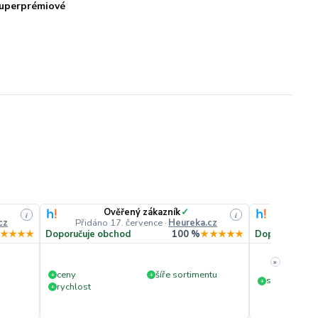
uperprémiové
Ověřený zákazník
✓
O
i
i
cz
Přidáno 17. července
·
Heureka.cz
Přidáno
★★★★
Doporučuje obchod
100 %
★★★★★
Doporučuje o
»
ceny
šíře sortimentu
+
+
slušná rychl
+
rychlost
+