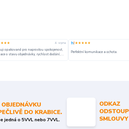
★★★★
★★★★★
4. srpna
ji opakovaně pro naprostou spokojenost,
Perfektní komunikace a ochota.
ace o stavu objednávky, rychlost dodání,....
ODKAZ
 OBJEDNÁVKU
ODSTOUP
PEČLIVĚ DO KRABICE.
SMLOUVY
se jedná o 5VVL nebo 7VVL.