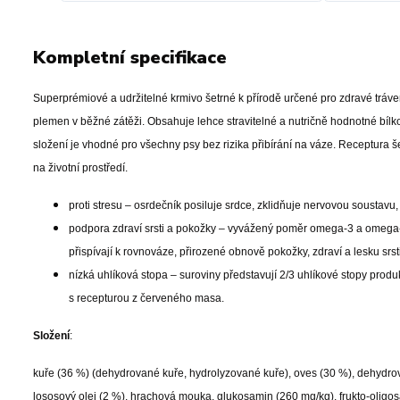
Kompletní specifikace
Superprémiové a udržitelné krmivo šetrné k přírodě určené pro zdravé tráve
plemen v běžné zátěži. Obsahuje lehce stravitelné a nutričně hodnotné bíl
složení je vhodné pro všechny psy bez rizika přibírání na váze. Receptura 
na životní prostředí.
proti stresu – osrdečník posiluje srdce, zklidňuje nervovou soustav
podpora zdraví srsti a pokožky – vyvážený poměr omega-3 a omega-6
přispívají k rovnováze, přirozené obnově pokožky, zdraví a lesku srst
nízká uhlíková stopa – suroviny představují 2/3 uhlíkové stopy prod
s recepturou z červeného masa.
Složení
:
kuře (36 %) (dehydrované kuře, hydrolyzované kuře), oves (30 %), dehydrov
lososový olej (2 %), hrachová mouka, glukosamin (260 mg/kg), frukto-oligos