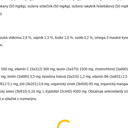
kany (50 mg/kg), sušený srdečník (50 mg/kg), sušený rakytník řešetlákový (50 mg/k
).
hrubá vláknina 2,8 %, vápník 1,3 %, fosfor 1,0 %, sodík 0,2 %, omega-3 mastné kyse
%.
) 500 mg, vitamín C (3a312) 300 mg, taurin (3a370) 1500 mg, cholinchlorid (3a890
 mg, biotin (3a880) 3,5 mg, kyselina listová (3a316) 1,2 mg, vitamín B6 (3a831) 2,5
 B12 0,1 mg, jód (3b201) 0,8 mg, organický zinek (3b606) 85 mg, organický manga
ký selen (3b810) 0,16 mg, L-tryptofan (3c440) 4000 mg. Obsahuje antioxidanty s
4) a výtažek z rozmarýnu.