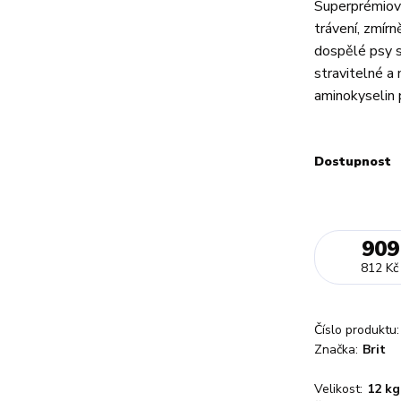
Superprémiové
trávení, zmír
dospělé psy s
stravitelné a
aminokyselin p
Dostupnost
909
812 Kč
Číslo produktu:
Značka:
Brit
Velikost:
12 kg