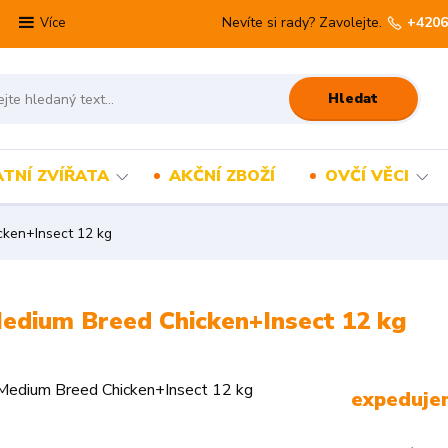
Nevíte si rady? Zavolejte.
+4206
Více
Hledat
TNÍ ZVÍŘATA
AKČNÍ ZBOŽÍ
OVČÍ VĚCI
cken+Insect 12 kg
Medium Breed Chicken+Insect 12 kg
expedujem