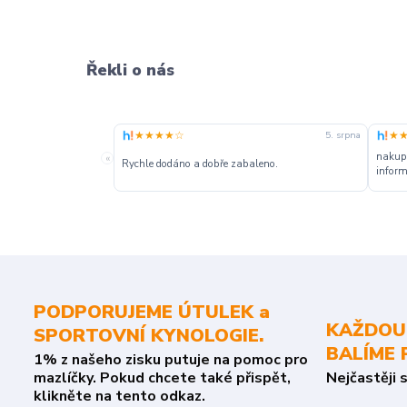
Řekli o nás
★★★★☆
★
5. srpna
nakupu
«
Rychle dodáno a dobře zabaleno.
inform
PODPORUJEME ÚTULEK a
KAŽDOU
SPORTOVNÍ KYNOLOGIE.
BALÍME 
1% z našeho zisku putuje na pomoc pro
mazlíčky. Pokud chcete také přispět,
Nejčastěji 
klikněte na tento odkaz.