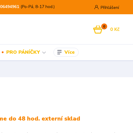
06494961
(Po-Pá, 8-17 hod.)
Přihlášení
0
0 Kč
Více
PRO PÁNÍČKY
e do 48 hod. externí sklad