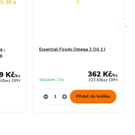
a -
Essential Foods Omega 3 Oil 1 l
 g
362 Kč
9 Kč
/
ks
/
ks
skladem 2 ks
323 Kč
bez DPH
Kč
bez DPH
Přidat do košíku