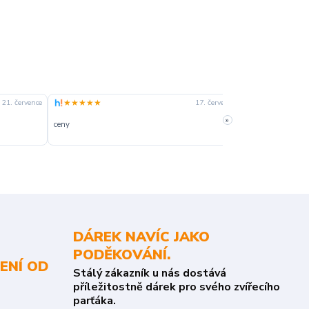
★★★★★
★★★★☆
21. července
17. července
»
ceny
slušná rychlost 
DÁREK NAVÍC JAKO
PODĚKOVÁNÍ.
ENÍ OD
Stálý zákazník u nás dostává
příležitostně dárek pro svého zvířecího
parťáka.