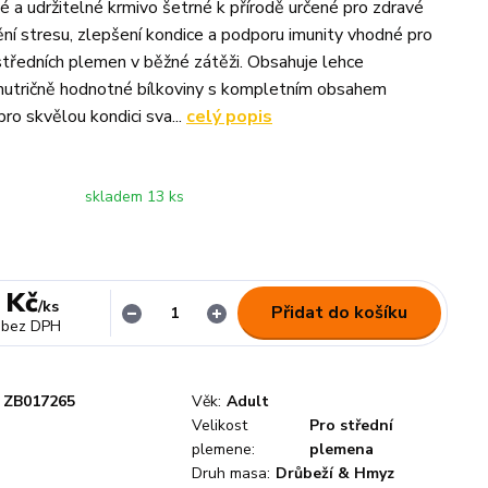
 a udržitelné krmivo šetrné k přírodě určené pro zdravé
nění stresu, zlepšení kondice a podporu imunity vhodné pro
tředních plemen v běžné zátěži. Obsahuje lehce
 nutričně hodnotné bílkoviny s kompletním obsahem
ro skvělou kondici sva...
celý popis
skladem 13 ks
 Kč
/
ks
Přidat do košíku
bez DPH
ZB017265
Věk:
Adult
Velikost
Pro střední
plemene:
plemena
Druh masa:
Drůbeží & Hmyz