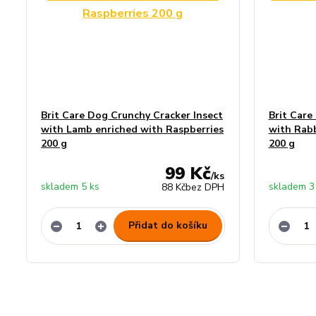
Brit Care Dog Crunchy Cracker Insect
Brit Care
with Lamb enriched with Raspberries
with Rabb
200 g
200 g
99 Kč
/
ks
skladem 5 ks
skladem 3
88 Kč
bez DPH
Přidat do košíku