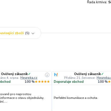
Řada krmiva:
S
uvisející zboží
5
Ověřený zákazník
✓
Ověřený zákazník
✓
i
dáno 4. srpna
·
Heureka.cz
Přidáno 21. července
·
Heureka.
obchod
100 %
★★★★★
Doporučuje obchod
100 %
★
kovaně pro naprostou
 informace o stavu objednávky,
Perfektní komunikace a ochota.
í,....