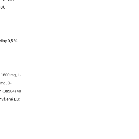
g),
liny 0,5 %,
) 1800 mg, L-
 mg, D-
n (3b504) 40
chválené EU: