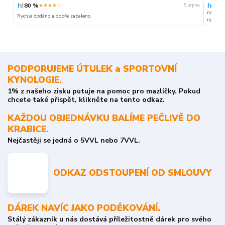
80 %
100
★★★★☆
5. srpna
nakupuj
Rychle dodáno a dobře zabaleno.
rychlost
PODPORUJEME ÚTULEK a SPORTOVNÍ
KYNOLOGIE.
1% z našeho zisku putuje na pomoc pro mazlíčky. Pokud
chcete také přispět, klikněte na tento odkaz.
KAŽDOU OBJEDNÁVKU BALÍME PEČLIVĚ DO
KRABICE.
Nejčastěji se jedná o 5VVL nebo 7VVL.
ODKAZ ODSTOUPENÍ OD SMLOUVY
DÁREK NAVÍC JAKO PODĚKOVÁNÍ.
Stálý zákazník u nás dostává příležitostně dárek pro svého