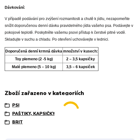
Dávkování:
V případě podávání pro zvýšení rozmanitosti a chutě k jídlu, nezapomeňte
snížit doporučenou denní dávku pravidelného jídla vašeho psa. Podávejte v
pokojové teplotě. Poskytněte vašemu psovi přístup k čerstvé pitné vodě.
Skladujte v suchu a chladu. Po otevření uchovávejte v lednici.
Doporučená denní krmná dávka
množství v kusech:
Toy plemeno (2 -5 kg)
2 – 3,5 kapsičky
Malé plemeno (5 – 10 kg)
3,5 – 6 kapsiček
Zboží zařazeno v kategoriích
PSI
PAŠTIKY, KAPSIČKY
BRIT