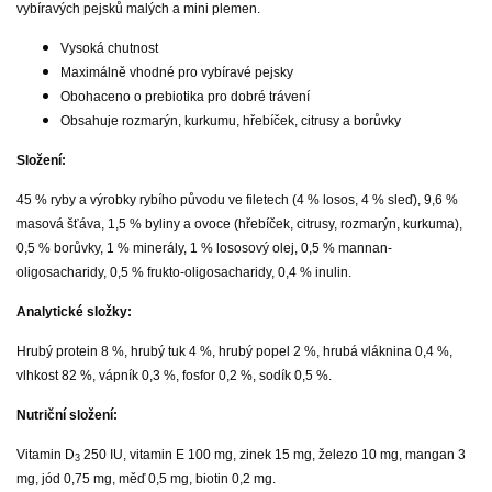
vybíravých pejsků malých a mini plemen.
Vysoká chutnost
Maximálně vhodné pro vybíravé pejsky
Obohaceno o prebiotika pro dobré trávení
Obsahuje rozmarýn, kurkumu, hřebíček, citrusy a borůvky
Složení:
45 % ryby a výrobky rybího původu ve filetech (4 % losos, 4 % sleď), 9,6 %
masová šťáva, 1,5 % byliny a ovoce (hřebíček, citrusy, rozmarýn, kurkuma),
0,5 % borůvky, 1 % minerály, 1 % lososový olej, 0,5 % mannan-
oligosacharidy, 0,5 % frukto-oligosacharidy, 0,4 % inulin.
Analytické složky:
Hrubý protein 8 %, hrubý tuk 4 %, hrubý popel 2 %, hrubá vláknina 0,4 %,
vlhkost 82 %, vápník 0,3 %, fosfor 0,2 %, sodík 0,5 %.
Nutriční složení:
Vitamin D
250 IU, vitamin E 100 mg, zinek 15 mg, železo 10 mg, mangan 3
3
mg, jód 0,75 mg, měď 0,5 mg, biotin 0,2 mg.