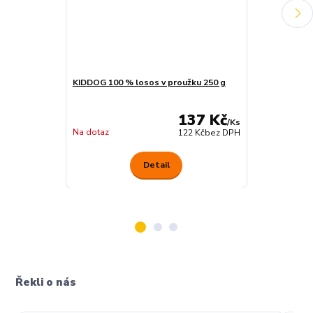
KIDDOG 100 % losos v proužku 250 g
KIDDOG kachní
250 g
137 Kč
/
Ks
Na dotaz
Na dotaz
122 Kč
bez DPH
Detail
Řekli o nás