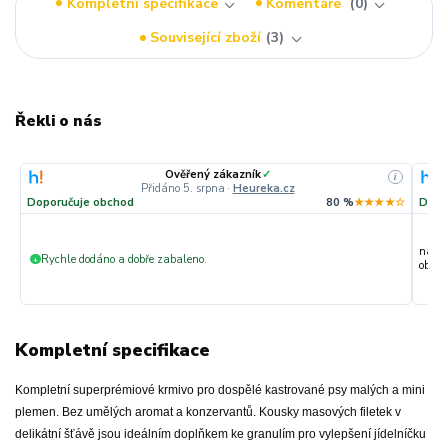
Kompletní specifikace
Komentáře
0
Související zboží
3
Řekli o nás
Ověřený zákazník
✓
i
Přidáno 5. srpna
·
Heureka.cz
Doporučuje obchod
80 %
★★★★☆
Dopo
nakup
Rychle dodáno a dobře zabaleno.
+
objedn
Kompletní specifikace
Kompletní superprémiové krmivo pro dospělé kastrované psy malých a mini
plemen. Bez umělých aromat a konzervantů. Kousky masových filetek v
delikátní šťávě jsou ideálním doplňkem ke granulím pro vylepšení jídelníčku