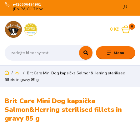
+420606494961
(Po-Pá, 8-17 hod.)
0
0 Kč
Menu
PSI
Brit Care Mini Dog kapsička Salmon&Herring sterilised
fillets in gravy 85 g
Brit Care Mini Dog kapsička
Salmon&Herring sterilised fillets in
gravy 85 g