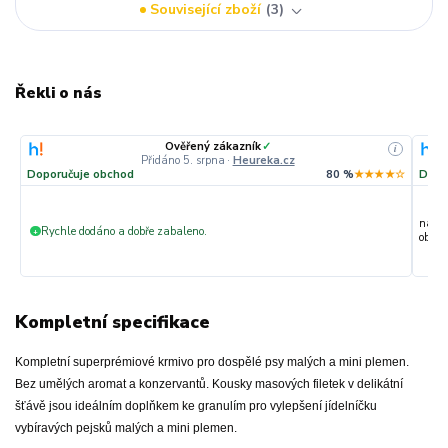
Související zboží
3
Řekli o nás
Ověřený zákazník
✓
i
Přidáno 5. srpna
·
Heureka.cz
Doporučuje obchod
80 %
★★★★☆
Dopo
nakup
Rychle dodáno a dobře zabaleno.
+
objedn
Kompletní specifikace
Kompletní superprémiové krmivo pro dospělé psy malých a mini plemen.
Bez umělých aromat a konzervantů. Kousky masových filetek v delikátní
šťávě jsou ideálním doplňkem ke granulím pro vylepšení jídelníčku
vybíravých pejsků malých a mini plemen.