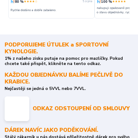
80 %
100 %
★★★★☆
★★★★★
5. srpna
nakupuji opakovaně pro napr
Rychle dodáno a dobře zabaleno.
o stavu objednávky, rychlost d
PODPORUJEME ÚTULEK a SPORTOVNÍ
KYNOLOGIE.
1% z našeho zisku putuje na pomoc pro mazlíčky. Pokud
chcete také přispět, klikněte na tento odkaz.
KAŽDOU OBJEDNÁVKU BALÍME PEČLIVĚ DO
KRABICE.
Nejčastěji se jedná o 5VVL nebo 7VVL.
ODKAZ ODSTOUPENÍ OD SMLOUVY
DÁREK NAVÍC JAKO PODĚKOVÁNÍ.
Stálý zákazník u nás dostává příležitostně dárek pro svého