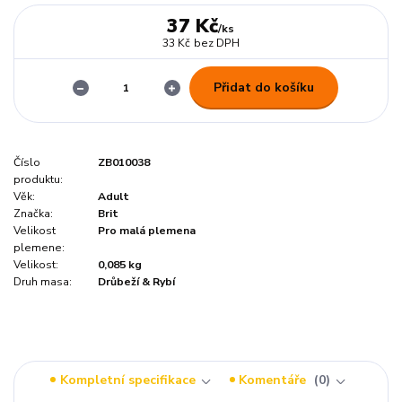
37 Kč
/
ks
33 Kč
bez DPH
Přidat do košíku
Číslo
ZB010038
produktu:
Věk:
Adult
Značka:
Brit
Velikost
Pro malá plemena
plemene:
Velikost:
0,085 kg
Druh masa:
Drůbeží & Rybí
Kompletní specifikace
Komentáře
0