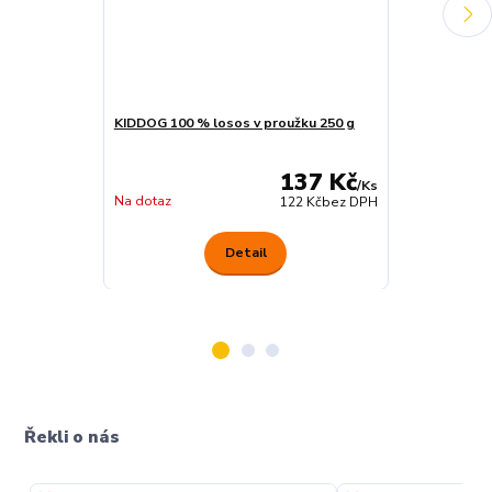
KIDDOG 100 % losos v proužku 250 g
KIDDOG kachní
250 g
137 Kč
/
Ks
Na dotaz
Na dotaz
122 Kč
bez DPH
Detail
Řekli o nás