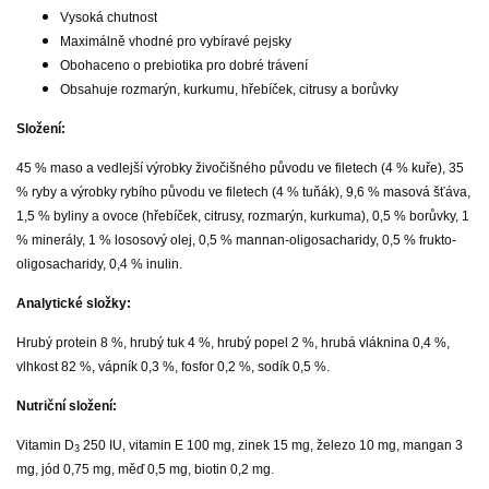
Vysoká chutnost
Maximálně vhodné pro vybíravé pejsky
Obohaceno o prebiotika pro dobré trávení
Obsahuje rozmarýn, kurkumu, hřebíček, citrusy a borůvky
Složení:
45 % maso a vedlejší výrobky živočišného původu ve filetech (4 % kuře), 35
% ryby a výrobky rybího původu ve filetech (4 % tuňák), 9,6 % masová šťáva,
1,5 % byliny a ovoce (hřebíček, citrusy, rozmarýn, kurkuma), 0,5 % borůvky, 1
% minerály, 1 % lososový olej, 0,5 % mannan-oligosacharidy, 0,5 % frukto-
oligosacharidy, 0,4 % inulin.
Analytické složky:
Hrubý protein 8 %, hrubý tuk 4 %, hrubý popel 2 %, hrubá vláknina 0,4 %,
vlhkost 82 %, vápník 0,3 %, fosfor 0,2 %, sodík 0,5 %.
Nutriční složení:
Vitamin D
250 IU, vitamin E 100 mg, zinek 15 mg, železo 10 mg, mangan 3
3
mg, jód 0,75 mg, měď 0,5 mg, biotin 0,2 mg.