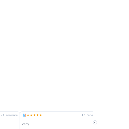
★★★★★
★★★★☆
21. července
17. července
»
ceny
slušná rychlost 