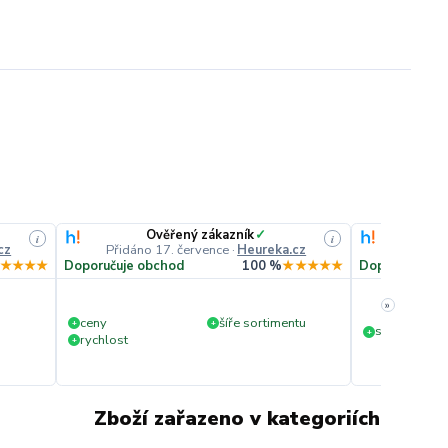
Ověřený zákazník
✓
O
i
i
cz
Přidáno 17. července
·
Heureka.cz
Přidáno
★★★★
Doporučuje obchod
100 %
★★★★★
Doporučuje o
»
ceny
šíře sortimentu
+
+
slušná rychl
+
rychlost
+
Zboží zařazeno v kategoriích