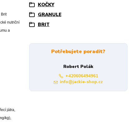
KOČKY
GRANULE
Brit
cké nutriční
BRIT
kumu a
Potřebujete poradit?
Robert Polák
+420606494961
info@jackie-shop.cz
cí játra,
mg/kg),