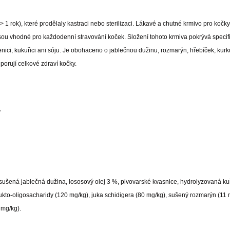
 rok), které prodělaly kastraci nebo sterilizaci. Lákavé a chutné krmivo pro kočky 
sou vhodné pro každodenní stravování koček. Složení tohoto krmiva pokrývá specifi
ici, kukuřici ani sóju. Je obohaceno o jablečnou dužinu, rozmarýn, hřebíček, kur
porují celkové zdraví kočky.
y
sušená jablečná dužina, lososový olej 3 %, pivovarské kvasnice, hydrolyzovaná kuře
ukto-oligosacharidy (120 mg/kg), juka schidigera (80 mg/kg), sušený rozmarýn (11 
 mg/kg).