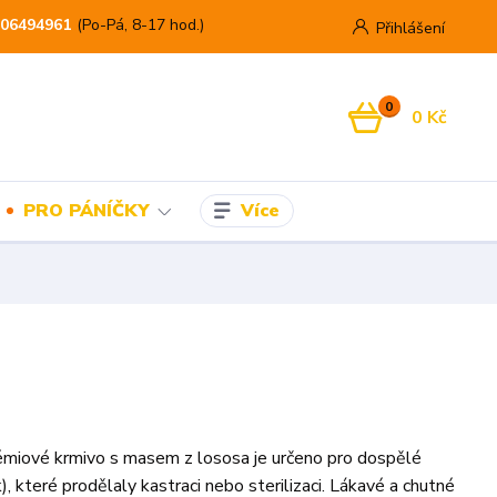
06494961
(Po-Pá, 8-17 hod.)
Přihlášení
0
0 Kč
Více
PRO PÁNÍČKY
miové krmivo s masem z lososa je určeno pro dospělé
), které prodělaly kastraci nebo sterilizaci. Lákavé a chutné