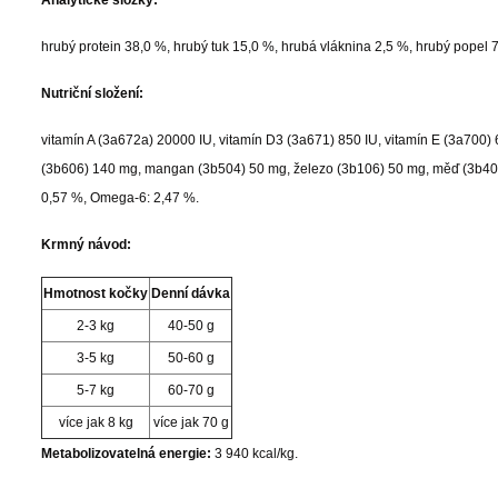
Analytické složky:
hrubý protein 38,0 %, hrubý tuk 15,0 %, hrubá vláknina 2,5 %, hrubý popel 7,
Nutriční složení:
vitamín A (3a672a) 20000 IU, vitamín D3 (3a671) 850 IU, vitamín E (3a700) 
(3b606) 140 mg, mangan (3b504) 50 mg, železo (3b106) 50 mg, měď (3b406
0,57 %, Omega-6: 2,47 %.
Krmný návod:
Hmotnost kočky
Denní dávka
2-3 kg
40-50 g
3-5 kg
50-60 g
5-7 kg
60-70 g
více jak 8 kg
více jak 70 g
Metabolizovatelná energie:
3 940 kcal/kg.