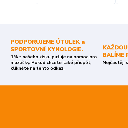
PODPORUJEME ÚTULEK a
KAŽDOU
SPORTOVNÍ KYNOLOGIE.
BALÍME 
1% z našeho zisku putuje na pomoc pro
mazlíčky. Pokud chcete také přispět,
Nejčastěji 
klikněte na tento odkaz.