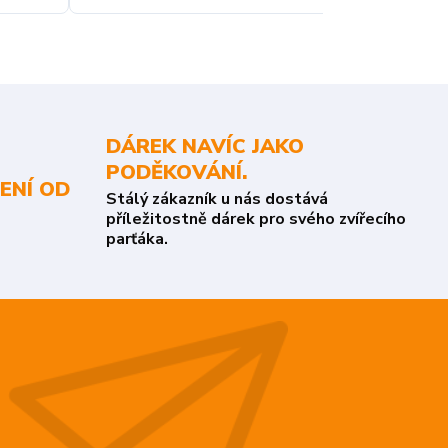
DÁREK NAVÍC JAKO
PODĚKOVÁNÍ.
ENÍ OD
Stálý zákazník u nás dostává
příležitostně dárek pro svého zvířecího
parťáka.