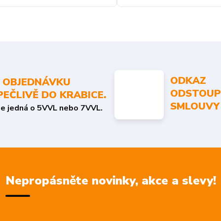
ODKAZ
 OBJEDNÁVKU
ODSTOUP
PEČLIVĚ DO KRABICE.
SMLOUVY
se jedná o 5VVL nebo 7VVL.
Nepropásněte novinky, akce a slevy!