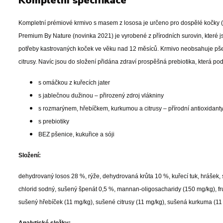
Kompletní specifikace
Kompletní prémiové krmivo s masem z lososa je určeno pro dospělé kočky (> 1
Premium By Nature (novinka 2021) je vyrobené z přírodních surovin, které j
potřeby kastrovaných koček ve věku nad 12 měsíců. Krmivo neobsahuje pšen
citrusy. Navíc jsou do složení přidána zdraví prospěšná prebiotika, která pod
s omáčkou z kuřecích jater
s jablečnou dužinou – přirozený zdroj vlákniny
s rozmarýnem, hřebíčkem, kurkumou a citrusy – přírodní antioxidant
s prebiotiky
BEZ pšenice, kukuřice a sóji
Složení:
dehydrovaný losos 28 %, rýže, dehydrovaná krůta 10 %, kuřecí tuk, hrášek, 
chlorid sodný, sušený špenát 0,5 %, mannan-oligosacharidy (150 mg/kg), fr
sušený hřebíček (11 mg/kg), sušené citrusy (11 mg/kg), sušená kurkuma (11