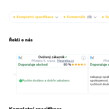
Kompletní specifikace
Komentáře
0
So
Řekli o nás
Ověřený zákazník
✓
i
Přidáno 5. srpna
·
Heureka.cz
Při
Doporučuje obchod
80 %
★★★★☆
Doporučuje 
«
nakupuji opa
Rychle dodáno a dobře zabaleno.
spokojenost,
+
rychlost dodán