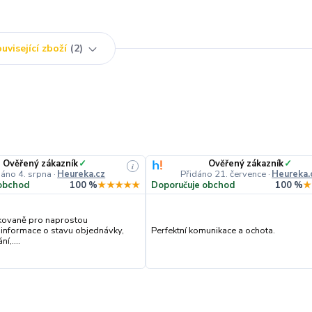
uvisející zboží
2
Ověřený zákazník
✓
Ověřený zákazník
✓
i
dáno 4. srpna
·
Heureka.cz
Přidáno 21. července
·
Heureka.
obchod
100 %
★★★★★
Doporučuje obchod
100 %
★
kovaně pro naprostou
 informace o stavu objednávky,
Perfektní komunikace a ochota.
í,....