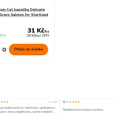
ium Cat kapsička Delicate
 Gravy Salmon for Sterilised
31 Kč
/
ks
6 ks
28 Kč
bez DPH
Přidat do košíku
★★★★
★★★★★
4. srpna
ji opakovaně pro naprostou spokojenost,
Perfektní komunikace a ochota.
ace o stavu objednávky, rychlost dodání,....