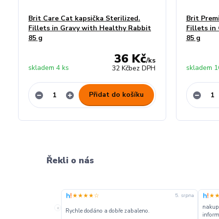
Brit Care Cat kapsička Sterilized.
Brit Prem
Fillets in Gravy with Healthy Rabbit
Fillets in
85 g
85 g
36 Kč
/
ks
skladem 4 ks
skladem 1
32 Kč
bez DPH
Přidat do košíku
Řekli o nás
★★★★☆
★
5. srpna
nakupu
«
Rychle dodáno a dobře zabaleno.
inform