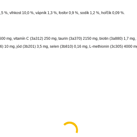
5 %, vlhkost 10,0 %, vápník 1,3 %, fosfor 0,9 %, sodík 1,2 %, hořčík 0,09 %.
600 mg, vitamín C (3a312) 250 mg, taurin (3a370) 2150 mg, biotin (3a880) 1,7 mg,
) 10 mg, jód (3b201) 3,5 mg, selen (3b810) 0,16 mg, L-methionin (3c305) 4000 