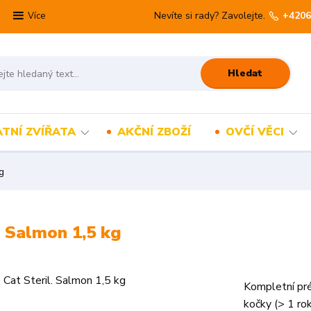
Nevíte si rady? Zavolejte.
+4206
Více
Hledat
TNÍ ZVÍŘATA
AKČNÍ ZBOŽÍ
OVČÍ VĚCI
g
. Salmon 1,5 kg
Kompletní pré
kočky (> 1 rok