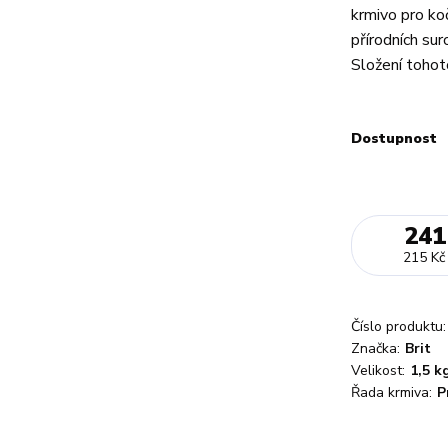
krmivo pro ko
přírodních sur
Složení tohoto
Dostupnost
241
215 Kč
Číslo produktu:
Značka:
Brit
Velikost:
1,5 k
Řada krmiva:
P