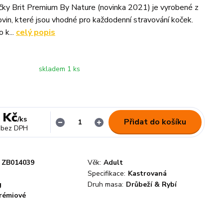
čky Brit Premium By Nature (novinka 2021) je vyrobené z
ovin, které jsou vhodné pro každodenní stravování koček.
 k...
celý popis
skladem 1 ks
 Kč
/
ks
Přidat do košíku
bez DPH
ZB014039
Věk:
Adult
Specifikace:
Kastrovaná
g
Druh masa:
Drůbeží & Rybí
rémiové