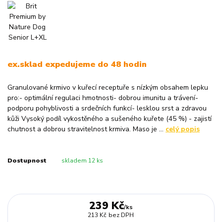
ex.sklad expedujeme do 48 hodin
Granulované krmivo v kuřecí receptuře s nízkým obsahem lepku
pro:- optimální regulaci hmotnosti- dobrou imunitu a trávení-
podporu pohyblivosti a srdečních funkcí- lesklou srst a zdravou
kůži Vysoký podíl vykostěného a sušeného kuřete (45 %) - zajistí
chutnost a dobrou stravitelnost krmiva. Maso je ...
celý popis
Dostupnost
skladem 12 ks
239 Kč
/
ks
213 Kč
bez DPH