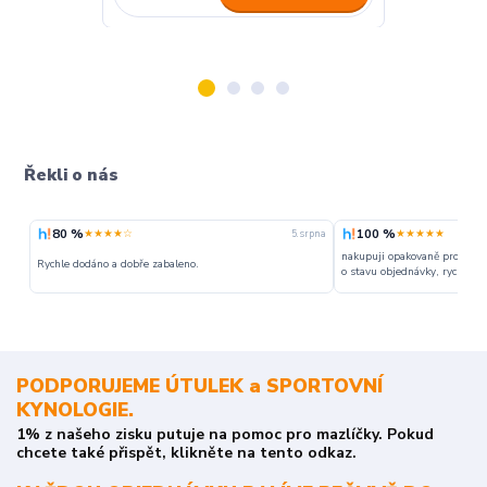
Řekli o nás
80 %
100 %
★★★★☆
★★★★★
5. srpna
nakupuji opakovaně pro napr
Rychle dodáno a dobře zabaleno.
o stavu objednávky, rychlost d
PODPORUJEME ÚTULEK a SPORTOVNÍ
KYNOLOGIE.
1% z našeho zisku putuje na pomoc pro mazlíčky. Pokud
chcete také přispět, klikněte na tento odkaz.