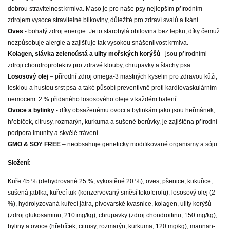
dobrou stravitelnost krmiva. Maso je pro naše psy nejlepším přírodním
zdrojem vysoce stravitelné bílkoviny, důležité pro zdraví svalů a tkání.
Oves
- bohatý zdroj energie. Je to starobylá obilovina bez lepku, díky čemuž
nezpůsobuje alergie a zajišťuje tak vysokou snášenlivost krmiva.
Kolagen, slávka zelenoústá a ulity mořských korýšů
- jsou přírodními
zdroji chondroprotektiv pro zdravé klouby, chrupavky a šlachy psa.
Lososový olej
– přírodní zdroj omega-3 mastných kyselin pro zdravou kůži,
lesklou a hustou srst psa a také působí preventivně proti kardiovaskulárním
nemocem. 2 % přidaného lososového oleje v každém balení.
Ovoce a bylinky
- díky obsaženému ovoci a bylinkám jako jsou heřmánek,
hřebíček, citrusy, rozmarýn, kurkuma a sušené borůvky, je zajištěna přírodní
podpora imunity a skvělé trávení.
GMO & SOY FREE
– neobsahuje geneticky modifikované organismy a sóju.
Složení:
Kuře 45 % (dehydrované 25 %, vykostěné 20 %), oves, pšenice, kukuřice,
sušená jablka, kuřecí tuk (konzervovaný směsí tokoferolů), lososový olej (2
%), hydrolyzovaná kuřecí játra, pivovarské kvasnice, kolagen, ulity korýšů
(zdroj glukosaminu, 210 mg/kg), chrupavky (zdroj chondroitinu, 150 mg/kg),
byliny a ovoce (hřebíček, citrusy, rozmarýn, kurkuma, 120 mg/kg), mannan-