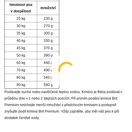
hmotnost psa
množství
v dospělosti
25 kg
230 g
30 kg
270 g
35 kg
300 g
40 kg
330 g
45 kg
370 g
50 kg
390 g
60 kg
440 g
70 kg
490 g
80 kg
540 g
90 kg
590 g
Podávejte suché nebo navlhčené teplou vodou. Krmivo je třeba podávat v
průběhu dne v 1 nebo 2 stejných porcích. Při prvním podání krmiva Brit
Premium smíchejte menší množství s předchozím krmivem a postupně
zvyšujte podíl krmiva Brit Premium. Vždy zajistěte, aby měl váš pes k pití
dostatek čerstvé vody.