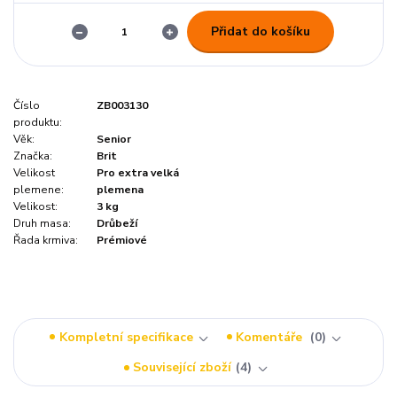
Přidat do košíku
Číslo
ZB003130
produktu:
Věk:
Senior
Značka:
Brit
Velikost
Pro extra velká
plemene:
plemena
Velikost:
3 kg
Druh masa:
Drůbeží
Řada krmiva:
Prémiové
Kompletní specifikace
Komentáře
0
Související zboží
4