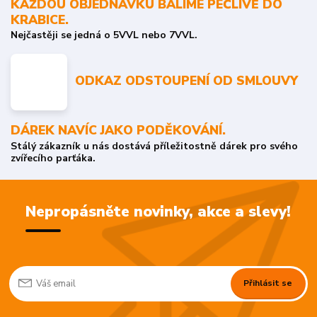
KAŽDOU OBJEDNÁVKU BALÍME PEČLIVĚ DO
KRABICE.
Nejčastěji se jedná o 5VVL nebo 7VVL.
ODKAZ ODSTOUPENÍ OD SMLOUVY
DÁREK NAVÍC JAKO PODĚKOVÁNÍ.
Stálý zákazník u nás dostává příležitostně dárek pro svého
zvířecího parťáka.
Nepropásněte novinky, akce a slevy!
Přihlásit se