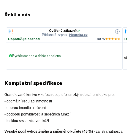
Řekli o nás
Ověřený zákazník
✓
i
Přidáno 5. srpna
·
Heureka.cz
Doporučuje obchod
80 %
★★★★☆
Dopo
nakup
Rychle dodáno a dobře zabaleno.
+
objedn
Kompletní specifikace
Granulované krmivo v kuřecí receptuře s nízkým obsahem lepku pro:
- optimální regulaci hmotnosti
- dobrou imunitu a trávení
- podporu pohyblivosti a srdečních funkcí
- lesklou srst a zdravou kůži
Vysoký podíl vykostěného a sušeného kuřete (45 %)
- zajistí chutnost a