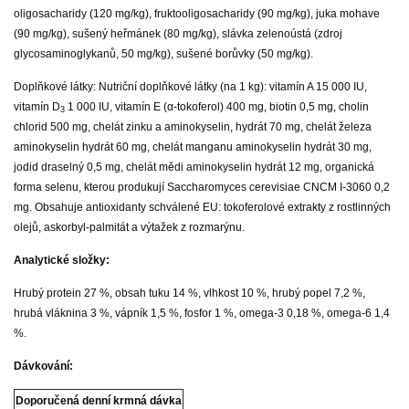
oligosacharidy (120 mg/kg), fruktooligosacharidy (90 mg/kg), juka mohave
(90 mg/kg), sušený heřmánek (80 mg/kg), slávka zelenoústá (zdroj
glycosaminoglykanů, 50 mg/kg), sušené borůvky (50 mg/kg).
Doplňkové látky: Nutriční doplňkové látky (na 1 kg): vitamín A 15 000 IU,
vitamín D
1 000 IU, vitamín E (α-tokoferol) 400 mg, biotin 0,5 mg, cholin
3
chlorid 500 mg, chelát zinku a aminokyselin, hydrát 70 mg, chelát železa
aminokyselin hydrát 60 mg, chelát manganu aminokyselin hydrát 30 mg,
jodid draselný 0,5 mg, chelát mědi aminokyselin hydrát 12 mg, organická
forma selenu, kterou produkují Saccharomyces cerevisiae CNCM I-3060 0,2
mg. Obsahuje antioxidanty schválené EU: tokoferolové extrakty z rostlinných
olejů, askorbyl-palmitát a výtažek z rozmarýnu.
Analytické složky:
Hrubý protein 27 %, obsah tuku 14 %, vlhkost 10 %, hrubý popel 7,2 %,
hrubá vláknina 3 %, vápník 1,5 %, fosfor 1 %, omega-3 0,18 %, omega-6 1,4
%.
Dávkování:
Doporučená denní krmná dávka