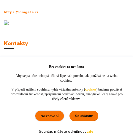
https://comgate.cz
Kontakty
Robert Polák
+420606494961
Bez cookies to není ono
Aby se paničce nebo páníčkovi lépe nakupovalo, tak používáme na webu
info@jackie-shop.cz
cookies.
V případě udělení souhlasu, tyhle virtuální sušenky (
cookies
) budeme používat
pro základní funkčnost, zpříjemnění používání webu, analytické účely a také pro
účely cílení reklamy.
Souhlasím
Nastavení
Vytvořeno na
Eshop-rychle.cz
Souhlas můžete odmítnout
zde
.
80 %
★★★★☆
100 %
★★★★★
5. srpna