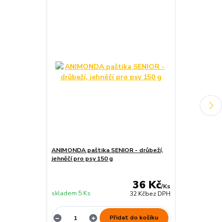
ANIMONDA paštika SENIOR - drůbeží,
ANIMONDA paš
jehněčí pro psy 150 g
kuře pro psy 
36 Kč
/
Ks
skladem 5 Ks
skladem 7 Ks
32 Kč
bez DPH
Přidat do košíku