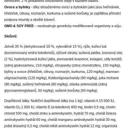
nemocem. 2 % přidaného lososového oleje v každém balení.
Ovoce a bylinky
- díky obsaženému ovoci a bylinkám jako jsou heřmánek,
hřebíček, citrusy, rozmarýn, kurkuma a sušené borůvky, je zajištěna přírodní
podpora imunity a skvělé trávení.
GMO & SOY FREE
– neobsahuje geneticky modifikované organismy a sóju.
Složení:
Jehně 35 % (dehydrované 20 %, vykostěné 15 %), rýže, kuřecí tuk
(konzervovaný směsí tokoferolů), rýžové otruby, sušená jablka, lososový olej
(2 %), hydrolyzovaná kuřecí játra, pivovarské kvasnice, kolagen, ulity korýšů
(zdroj glukosaminu, 210 mg/kg), chrupavky (zdroj chondroitinu, 150 mg/kg),
byliny a ovoce (hřebíček, citrusy, rozmarýn, kurkuma, 120 mg/kg), mannan-
oligosacharidy (120 mg/kg), fruktooligosacharidy (90 mg/kg), juka mohave
(90 mg/kg), sušený heřmánek (80 mg/kg), slávka zelenoústá (zdroj
glycosaminoglykanů, 50 mg/kg), sušené borůvky (50 mg/kg).
Doplňkové látky: Nutriční doplňkové látky (na 1 kg): vitamín A 15 000 IU,
vitamín D
1 000 IU, vitamín E (α-tokoferol) 400 mg, biotin 0,5 mg, cholin
3
chlorid 500 mg, chelát zinku a aminokyselin, hydrát 70 mg, chelát železa
aminokyselin hydrát 60 mg, chelát manganu aminokyselin hydrát 30 mg,
jodid draselný 0,5 mg, chelát mědi aminokyselin hydrát 12 mg, organická