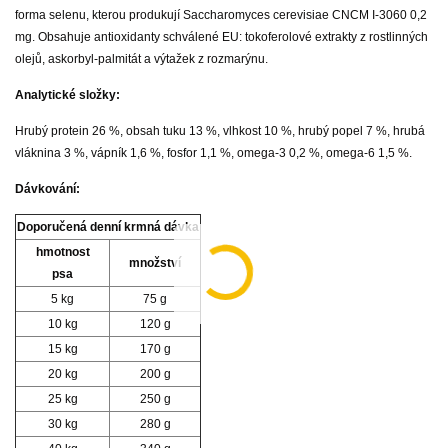
forma selenu, kterou produkují Saccharomyces cerevisiae CNCM I-3060 0,2
mg. Obsahuje antioxidanty schválené EU: tokoferolové extrakty z rostlinných
olejů, askorbyl-palmitát a výtažek z rozmarýnu.
Analytické složky:
Hrubý protein 26 %, obsah tuku 13 %, vlhkost 10 %, hrubý popel 7 %, hrubá
vláknina 3 %, vápník 1,6 %, fosfor 1,1 %, omega-3 0,2 %, omega-6 1,5 %.
Dávkování:
Doporučená denní krmná dávka
hmotnost
množství
psa
5 kg
75 g
10 kg
120 g
15 kg
170 g
20 kg
200 g
25 kg
250 g
30 kg
280 g