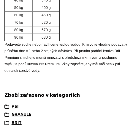
40 kg
340 g
50 kg
400 g
60 kg
460 g
70 kg
520 g
80 kg
570 g
90 kg
630 g
Podávejte suché nebo navlhčené teplou vodou. Krmivo je vhodné podávat v
průběhu dne v 1 nebo 2 stejných dávkách. Při prvním podání krmiva Brit
Premium smíchejte menší množství s předchozím krmivem a postupně
zvyšujte podíl krmiva Brit Premium. Vždy zajistěte, aby měl váš pes k pití
dostatek čerstvé vody.
Zboží zařazeno v kategoriích
PSI
GRANULE
BRIT