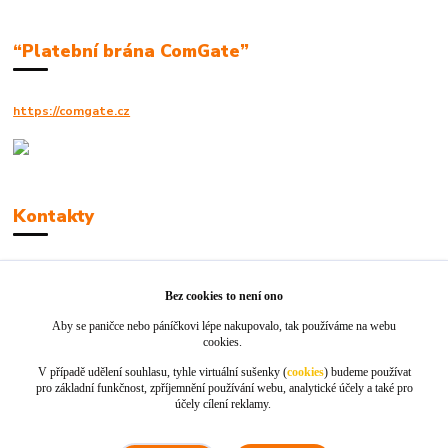
“Platební brána ComGate”
https://comgate.cz
Kontakty
Robert Polák
+420606494961
Bez cookies to není ono
Aby se paničce nebo páníčkovi lépe nakupovalo, tak používáme na webu
info@jackie-shop.cz
cookies.
V případě udělení souhlasu, tyhle virtuální sušenky (
cookies
) budeme používat
pro základní funkčnost, zpříjemnění používání webu, analytické účely a také pro
účely cílení reklamy.