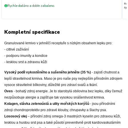
na
Rychle dodáno a dobře zabaleno.
+
ryc
Kompletní specifikace
Granulované krmivo v jehněčí receptuře s nízkým obsahem lepku pro:
- citlivé zažívání
- podporu imunity a kondice
- lesklou srst a zdravou kůži
Vysoký podíl vykostěného a sušeného jehněte (35 %)
- zajistí chutnost a
lepší stravitelnost krmiva. Maso je pro naše psy nejlepším přírodním zdrojem
vysoce stravitelné bílkoviny, důležité pro zdraví svalů a tkání.
Oves
- bohatý zdroj energie. Je to starobylá obilovina bez lepku, díky čemuž
nezpůsobuje alergie a zajišťuje tak vysokou snášenlivost krmiva.
Kolagen, slávka zelenoústá a ulity mořských korýšů
- jsou přírodními
zdroji chondroprotektiv pro zdravé klouby, chrupavky a šlachy psa.
Lososový olej
– přírodní zdroj omega-3 mastných kyselin pro zdravou kůži,
lesklou a hustou srst psa a také působí preventivně proti kardiovaskulárním