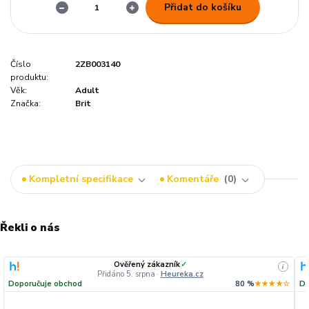
Přidat do košíku
Číslo
2ZB003140
produktu:
Věk:
Adult
Značka:
Brit
Kompletní specifikace
Komentáře
0
Řekli o nás
Ověřený zákazník
✓
i
Přidáno 5. srpna
·
Heureka.cz
Doporučuje obchod
80 %
★★★★☆
Do