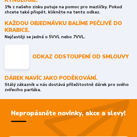
1% z našeho zisku putuje na pomoc pro mazlíčky. Pokud
chcete také přispět, klikněte na tento odkaz.
KAŽDOU OBJEDNÁVKU BALÍME PEČLIVĚ DO
KRABICE.
Nejčastěji se jedná o 5VVL nebo 7VVL.
ODKAZ ODSTOUPENÍ OD SMLOUVY
DÁREK NAVÍC JAKO PODĚKOVÁNÍ.
Stálý zákazník u nás dostává příležitostně dárek pro svého
zvířecího parťáka.
Nepropásněte novinky, akce a slevy!