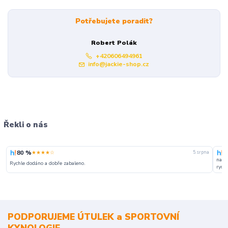
Potřebujete poradit?
Robert Polák
+420606494961
info@jackie-shop.cz
Řekli o nás
80 %
1
★★★★☆
5. srpna
naku
Rychle dodáno a dobře zabaleno.
rychl
PODPORUJEME ÚTULEK a SPORTOVNÍ
KYNOLOGIE.