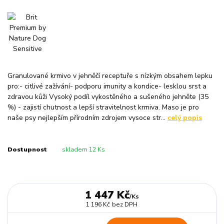
Granulované krmivo v jehněčí receptuře s nízkým obsahem lepku
pro:- citlivé zažívání- podporu imunity a kondice- lesklou srst a
zdravou kůži Vysoký podíl vykostěného a sušeného jehněte (35
%) - zajistí chutnost a lepší stravitelnost krmiva. Maso je pro
naše psy nejlepším přírodním zdrojem vysoce str...
celý popis
Dostupnost
skladem 12 Ks
1 447 Kč
/
Ks
1 196 Kč
bez DPH