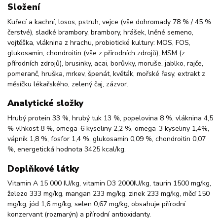
Složení
Kuřecí a kachní, losos, pstruh, vejce (vše dohromady 78 % / 45 %
čerstvé), sladké brambory, brambory, hrášek, lněné semeno,
vojtěška, vláknina z hrachu, probiotické kultury: MOS, FOS,
glukosamin, chondroitin (vše z přírodních zdrojů), MSM (z
přírodních zdrojů), brusinky, acai, borůvky, moruše, jablko, rajče,
pomeranč, hruška, mrkev, špenát, květák, mořské řasy, extrakt z
měsíčku lékařského, zelený čaj, zázvor.
Analytické složky
Hrubý protein 33 %, hrubý tuk 13 %, popelovina 8 %, vláknina 4,5
% vlhkost 8 %, omega-6 kyseliny 2,2 %, omega-3 kyseliny 1,4%,
vápník 1,8 %, fosfor 1,4 %, glukosamin 0,09 %, chondroitin 0,07
%, energetická hodnota 3425 kcal/kg.
Doplňkové látky
Vitamin A 15 000 IU/kg, vitamin D3 2000IU/kg, taurin 1500 mg/kg,
železo 333 mg/kg, mangan 233 mg/kg, zinek 233 mg/kg, měď 150
mg/kg, jód 1,6 mg/kg, selen 0,67 mg/kg, obsahuje přírodní
konzervant (rozmarýn) a přírodní antioxidanty.