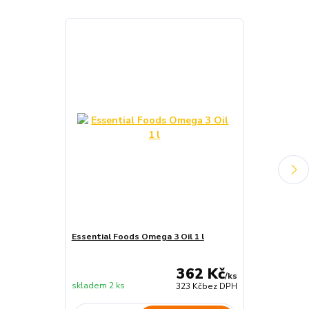
Essential Foods Omega 3 Oil 1 l
Essential Foo
100g
362 Kč
/
ks
skladem 2 ks
skladem 5 ks
323 Kč
bez DPH