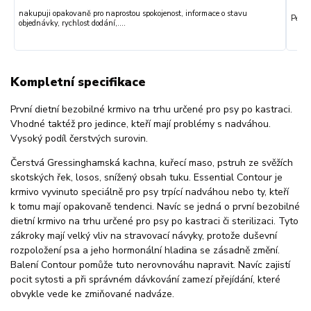
nakupuji opakovaně pro naprostou spokojenost, informace o stavu
Perfe
objednávky, rychlost dodání,....
Kompletní specifikace
První dietní bezobilné krmivo na trhu určené pro psy po kastraci.
Vhodné taktéž pro jedince, kteří mají problémy s nadváhou.
Vysoký podíl čerstvých surovin.
Čerstvá Gressinghamská kachna, kuřecí maso, pstruh ze svěžích
skotských řek, losos, snížený obsah tuku. Essential Contour je
krmivo vyvinuto speciálně pro psy trpící nadváhou nebo ty, kteří
k tomu mají opakovaně tendenci. Navíc se jedná o první bezobilné
dietní krmivo na trhu určené pro psy po kastraci či sterilizaci. Tyto
zákroky mají velký vliv na stravovací návyky, protože duševní
rozpoložení psa a jeho hormonální hladina se zásadně změní.
Balení Contour pomůže tuto nerovnováhu napravit. Navíc zajistí
pocit sytosti a při správném dávkování zamezí přejídání, které
obvykle vede ke zmiňované nadváze.