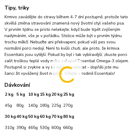
Tipy, triky
Krmivo zavádějte do stravy během 4-7 dní postupně, protože tato
skvělá změna stravování znamená nový životní styl vašeho psa.
V prvním týdnu se proto nelekejte, když bude trpět zvýšeným
nadýmáním, vše je v pořádku. Stolice může být v prvním týdnu
trochu měkčí. Nebuďte ani překvapeni, pokud váš pes svou
normální porci nedojí. Není to kvůli chuti, ale proto, že krmiva
Essentials jsou sytější. Pokud by byl i tak vybíravější, zkuste porci
zalít troškou teplé vody nebo zakapat Essential Omega-3 olejem.
Postupně si zvykne a vy se můžete radovat - dopřáli jste mu
šanci žit vyvážený život naplno. Vítejte v rodině Essentials!
Dávkování
2 kg
5 kg
10 kg
15 kg
20 kg
25 kg
45g
80g
140g
180g
225g
270g
30 kg
40 kg
50 kg
60 kg
70 kg
80 kg
310g
390g
465g
530g
600g
660g