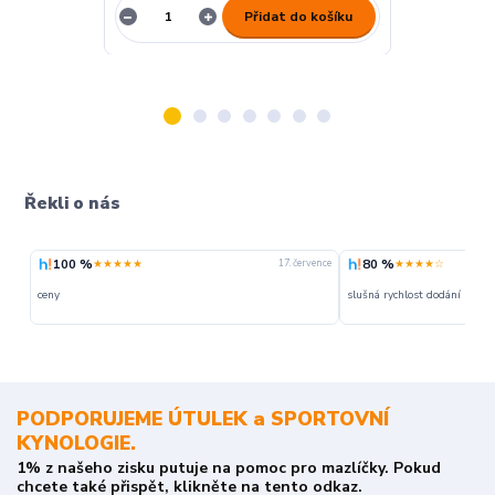
Přidat do košíku
Řekli o nás
100 %
80 %
★★★★★
★★★★☆
vence
17. července
ceny
slušná rychlost dodání
PODPORUJEME ÚTULEK a SPORTOVNÍ
KYNOLOGIE.
1% z našeho zisku putuje na pomoc pro mazlíčky. Pokud
chcete také přispět, klikněte na tento odkaz.