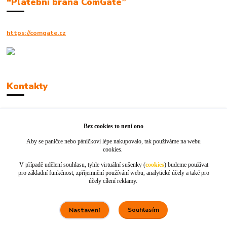
“Platební brána ComGate”
https://comgate.cz
Kontakty
Robert Polák
+420606494961
Bez cookies to není ono
Aby se paničce nebo páníčkovi lépe nakupovalo, tak používáme na webu
info@jackie-shop.cz
cookies.
V případě udělení souhlasu, tyhle virtuální sušenky (
cookies
) budeme používat
pro základní funkčnost, zpříjemnění používání webu, analytické účely a také pro
účely cílení reklamy.
Souhlasím
Nastavení
Vytvořeno na
Eshop-rychle.cz