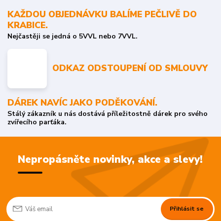
KAŽDOU OBJEDNÁVKU BALÍME PEČLIVĚ DO
KRABICE.
Nejčastěji se jedná o 5VVL nebo 7VVL.
ODKAZ ODSTOUPENÍ OD SMLOUVY
DÁREK NAVÍC JAKO PODĚKOVÁNÍ.
Stálý zákazník u nás dostává příležitostně dárek pro svého
zvířecího parťáka.
Nepropásněte novinky, akce a slevy!
Přihlásit se