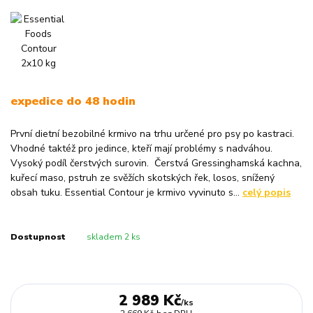
expedice do 48 hodin
První dietní bezobilné krmivo na trhu určené pro psy po kastraci.
Vhodné taktéž pro jedince, kteří mají problémy s nadváhou.
Vysoký podíl čerstvých surovin. Čerstvá Gressinghamská kachna,
kuřecí maso, pstruh ze svěžích skotských řek, losos, snížený
obsah tuku. Essential Contour je krmivo vyvinuto s...
celý popis
Dostupnost
skladem 2 ks
2 989 Kč
/
ks