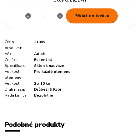
2 669 Kč
bez DPH
Přidat do košíku
Číslo
21085
produktu:
Věk:
Adult
Značka:
Essential
Specifikace:
Sklon k nadváze
Velikost
Pro každé plemeno
plemene:
Velikost:
2 x 10 kg
Druh masa:
Drůbeží & Rybí
Řada krmiva:
Bezobilné
Podobné produkty