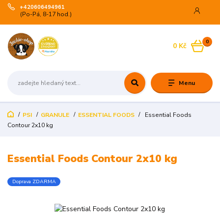
+420606494961
(Po-Pá, 8-17 hod.)
0
0 Kč
Menu
PSI
GRANULE
ESSENTIAL FOODS
Essential Foods
Contour 2x10 kg
Essential Foods Contour 2x10 kg
Doprava ZDARMA