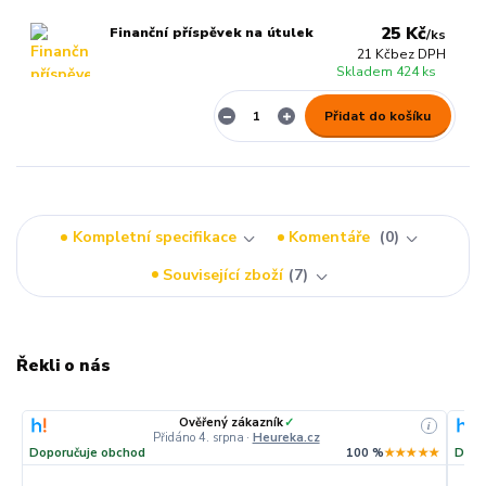
25 Kč
Finanční příspěvek na útulek
/
ks
21 Kč
bez DPH
Skladem 424 ks
Přidat do košíku
Kompletní specifikace
Komentáře
0
Související zboží
7
Řekli o nás
Ověřený zákazník
✓
i
i
Přidáno 4. srpna
·
Heureka.cz
★☆
Doporučuje obchod
100 %
★★★★★
Dopo