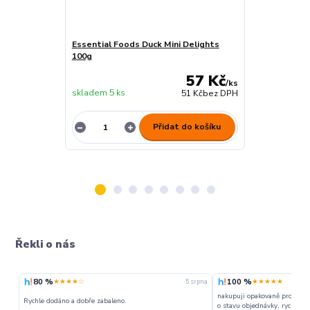
Essential Foods Duck Mini Delights
Essential Foo
100g
100g
57 Kč
/
ks
skladem 5 ks
skladem 5 ks
51 Kč
bez DPH
Přidat do košíku
Řekli o nás
80 %
100 %
★★★★☆
★★★★★
5. srpna
nakupuji opakovaně pro napr
Rychle dodáno a dobře zabaleno.
o stavu objednávky, rychlost d