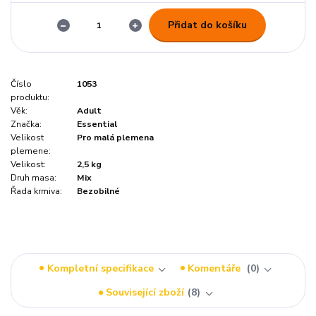
Přidat do košíku
Číslo
1053
produktu:
Věk:
Adult
Značka:
Essential
Velikost
Pro malá plemena
plemene:
Velikost:
2,5 kg
Druh masa:
Mix
Řada krmiva:
Bezobilné
Kompletní specifikace
Komentáře
0
Související zboží
8