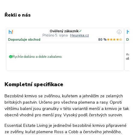
Řekli o nás
Ověřený zákazník
✓
i
Přidáno 5. srpna
·
Heureka.cz
Doporučuje obchod
80 %
★★★★☆
Dopo
nakup
Rychle dodáno a dobře zabaleno.
+
objedn
Kompletní specifikace
Bezobilné krmivo se zvěřinou, kuřetem a jehněčím ze zelených
britských pastvin. Určeno pro všechna plemena a rasy. Oproti
většímu balení jsou granulky v této variantě menší a krmivo je tak
obecně vhodné pro menší psy. Vysoký podíl čerstvých surovin.
Essential Estate Living je jedinečné bezobilné krmivo připravené
ze zvěřiny, kuřat plemene Ross a Cobb a čerstvého jehněčího,