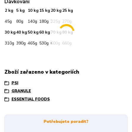
Dávkování
2 kg
5 kg
10 kg
15 kg
20 kg
25 kg
45g
80g
140g
180g
225g
270g
30 kg
40 kg
50 kg
60 kg
70 kg
80 kg
310g
390g
465g
530g
600g
660g
Zboží zařazeno v kategoriích
PSI
GRANULE
ESSENTIAL FOODS
Potřebujete poradit?