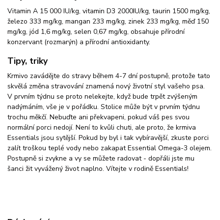
Vitamin A 15 000 IU/kg, vitamin D3 2000IU/kg, taurin 1500 mg/kg,
železo 333 mg/kg, mangan 233 mg/kg, zinek 233 mg/kg, měď 150
mg/kg, jód 1,6 mg/kg, selen 0,67 mg/kg, obsahuje přírodní
konzervant (rozmarýn) a přírodní antioxidanty.
Tipy, triky
Krmivo zavádějte do stravy během 4-7 dní postupně, protože tato
skvělá změna stravování znamená nový životní styl vašeho psa.
V prvním týdnu se proto nelekejte, když bude trpět zvýšeným
nadýmáním, vše je v pořádku. Stolice může být v prvním týdnu
trochu měkčí. Nebuďte ani překvapeni, pokud váš pes svou
normální porci nedojí. Není to kvůli chuti, ale proto, že krmiva
Essentials jsou sytější. Pokud by byl i tak vybíravější, zkuste porci
zalít troškou teplé vody nebo zakapat Essential Omega-3 olejem.
Postupně si zvykne a vy se můžete radovat - dopřáli jste mu
šanci žit vyvážený život naplno. Vítejte v rodině Essentials!