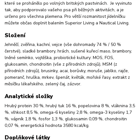
které se prohánělo po volných britských pastvinách. Je vyvinuto
tak, aby podporovalo vašeho psa při běžných aktivitách, a je
určeno pro všechna plemena. Pro větší rozmanitost jídelníčku
můžete občas doplnit balením Superior Living a Nautical Living.
Složení
Jehněčí, zvěřina, kachní, vejce (vše dohromady 74 % / 50 %
čerstvé), sladké brambory, hrách, sušené kuřecí maso, brambory,
lněné semínko, vojtěška, probiotické kultury: MOS, FOS,
glukosamin, chondroitin (vše z přírodních zdrojů), MSM (z
přírodních zdrojů), brusinky, acai, borůvky, moruše, jablko, rajče,
pomeranč, hruška, mrkev, špenát, květák, mořské řasy, extrakt z
měsíčku lékařského, zelený čaj, zázvor.
Analytické složky
Hrubý protein 30 %, hrubý tuk 16 %, popelovina 8 %, vláknina 3,5
%, vlhkost 8,5 %, omega-6 kyseliny 2,8 %, omega-3 kyseliny 1,7
%, vápník 1,8 %, fosfor 1,3 %, glukosamin 0,09 %, chondroitin
0,07 %, energetická hodnota 3580 kcal/kg.
Doplňkové látky