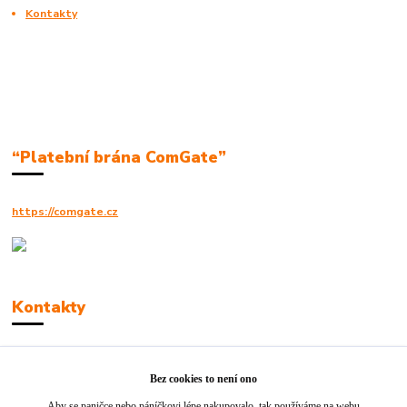
Kontakty
“Platební brána ComGate”
https://comgate.cz
Kontakty
Robert Polák
+420606494961
Bez cookies to není ono
Aby se paničce nebo páníčkovi lépe nakupovalo, tak používáme na webu