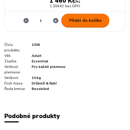
1 460 Kč
/
ks
1 304 Kč
bez DPH
Přidat do košíku
Číslo
1036
produktu:
Věk:
Adult
Značka:
Essential
Velikost
Pro každé plemeno
plemene:
Velikost:
10 kg
Druh masa:
Drůbeží & Rybí
Řada krmiva:
Bezobilné
Podobné produkty