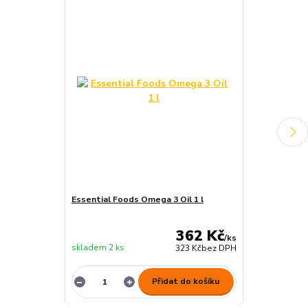
Essential Foods Omega 3 Oil 1 l
Essential Foo
100g
362 Kč
/
ks
skladem 2 ks
skladem 5 ks
323 Kč
bez DPH
Přidat do košíku