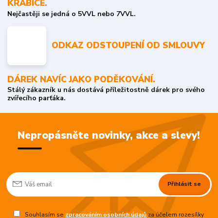
KRABICE.
Nejčastěji se jedná o 5VVL nebo 7VVL.
ODKAZ ODSTOUPENÍ OD SMLOUVY
DÁREK NAVÍC JAKO PODĚKOVÁNÍ.
Stálý zákazník u nás dostává příležitostně dárek pro svého
zvířecího parťáka.
Nepropásněte novinky, akce a slevy!
Přihlásit se
Souhlasím se
zpracováním osobních údajů
za účelem rozesílky