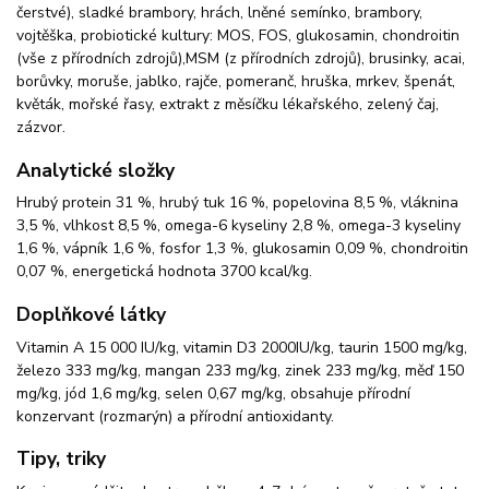
čerstvé), sladké brambory, hrách, lněné semínko, brambory,
vojtěška, probiotické kultury: MOS, FOS, glukosamin, chondroitin
(vše z přírodních zdrojů),MSM (z přírodních zdrojů), brusinky, acai,
borůvky, moruše, jablko, rajče, pomeranč, hruška, mrkev, špenát,
květák, mořské řasy, extrakt z měsíčku lékařského, zelený čaj,
zázvor.
Analytické složky
Hrubý protein 31 %, hrubý tuk 16 %, popelovina 8,5 %, vláknina
3,5 %, vlhkost 8,5 %, omega-6 kyseliny 2,8 %, omega-3 kyseliny
1,6 %, vápník 1,6 %, fosfor 1,3 %, glukosamin 0,09 %, chondroitin
0,07 %, energetická hodnota 3700 kcal/kg.
Doplňkové látky
Vitamin A 15 000 IU/kg, vitamin D3 2000IU/kg, taurin 1500 mg/kg,
železo 333 mg/kg, mangan 233 mg/kg, zinek 233 mg/kg, měď 150
mg/kg, jód 1,6 mg/kg, selen 0,67 mg/kg, obsahuje přírodní
konzervant (rozmarýn) a přírodní antioxidanty.
Tipy, triky