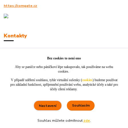
https://comgate.cz
Kontakty
Robert Polák
+420606494961
Bez cookies to není ono
Aby se paničce nebo páníčkovi lépe nakupovalo, tak používáme na webu
info@jackie-shop.cz
cookies.
V případě udělení souhlasu, tyhle virtuální sušenky (
cookies
) budeme používat
pro základní funkčnost, zpříjemnění používání webu, analytické účely a také pro
účely cílení reklamy.
Souhlasím
Nastavení
Vytvořeno na
Eshop-rychle.cz
Souhlas můžete odmítnout
zde
.
80 %
★★★★☆
100 %
★★★★★
5. srpna
×
Rychle dodáno a dobře zabaleno.
nakupuji opakovaně pro naprostou spoko