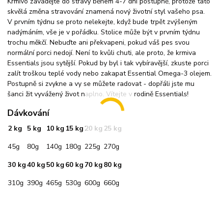
Krmivo zavádějte do stravy během 4-7 dní postupně, protože tato
skvělá změna stravování znamená nový životní styl vašeho psa.
V prvním týdnu se proto nelekejte, když bude trpět zvýšeným
nadýmáním, vše je v pořádku. Stolice může být v prvním týdnu
trochu měkčí. Nebuďte ani překvapeni, pokud váš pes svou
normální porci nedojí. Není to kvůli chuti, ale proto, že krmiva
Essentials jsou sytější. Pokud by byl i tak vybíravější, zkuste porci
zalít troškou teplé vody nebo zakapat Essential Omega-3 olejem.
Postupně si zvykne a vy se můžete radovat - dopřáli jste mu
šanci žit vyvážený život naplno. Vítejte v rodině Essentials!
Dávkování
2 kg
5 kg
10 kg
15 kg
20 kg
25 kg
45g
80g
140g
180g
225g
270g
30 kg
40 kg
50 kg
60 kg
70 kg
80 kg
310g
390g
465g
530g
600g
660g