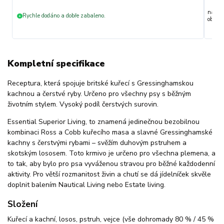
nakupu
Rychle dodáno a dobře zabaleno.
+
objedn
Kompletní specifikace
Receptura, která spojuje britské kuřecí s Gressinghamskou
kachnou a čerstvé ryby. Určeno pro všechny psy s běžným
životním stylem. Vysoký podíl čerstvých surovin.
Essential Superior Living, to znamená jedinečnou bezobilnou
kombinaci Ross a Cobb kuřecího masa a slavné Gressinghamské
kachny s čerstvými rybami – svěžím duhovým pstruhem a
skotským lososem. Toto krmivo je určeno pro všechna plemena, a
to tak, aby bylo pro psa vyváženou stravou pro běžné každodenní
aktivity. Pro větší rozmanitost živin a chutí se dá jídelníček skvěle
doplnit balením Nautical Living nebo Estate living.
Složení
Kuřecí a kachní, losos, pstruh, vejce (vše dohromady 80 % / 45 %