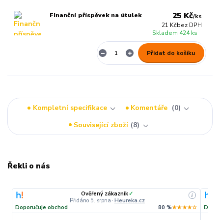
25 Kč
Finanční příspěvek na útulek
/
ks
21 Kč
bez DPH
Skladem 424 ks
Přidat do košíku
Kompletní specifikace
Komentáře
0
Související zboží
8
Řekli o nás
Ověřený zákazník
✓
i
Přidáno 5. srpna
·
Heureka.cz
Doporučuje obchod
80 %
★★★★☆
Dopor