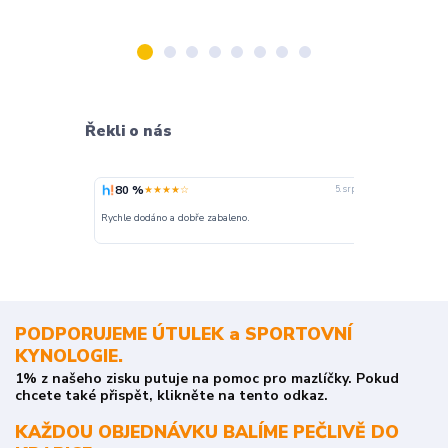
Řekli o nás
80 %
100 %
★★★★☆
★
5. srpna
nakupuji opak
Rychle dodáno a dobře zabaleno.
o stavu objedn
PODPORUJEME ÚTULEK a SPORTOVNÍ
KYNOLOGIE.
1% z našeho zisku putuje na pomoc pro mazlíčky. Pokud
chcete také přispět, klikněte na tento odkaz.
KAŽDOU OBJEDNÁVKU BALÍME PEČLIVĚ DO