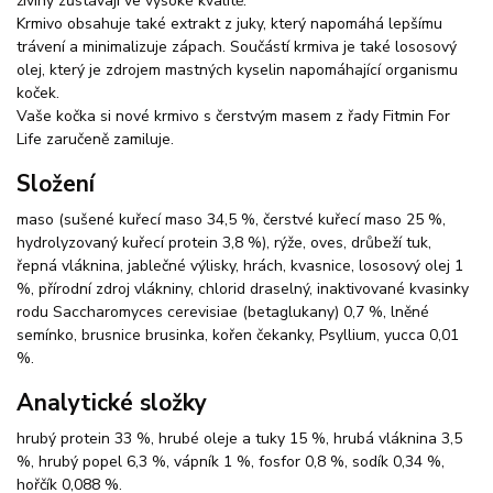
živiny zůstávají ve vysoké kvalitě.
Krmivo obsahuje také extrakt z juky, který napomáhá lepšímu
trávení a minimalizuje zápach. Součástí krmiva je také lososový
olej, který je zdrojem mastných kyselin napomáhající organismu
koček.
Vaše kočka si nové krmivo s čerstvým masem z řady Fitmin For
Life zaručeně zamiluje.
Složení
maso (sušené kuřecí maso 34,5 %, čerstvé kuřecí maso 25 %,
hydrolyzovaný kuřecí protein 3,8 %), rýže, oves, drůbeží tuk,
řepná vláknina, jablečné výlisky, hrách, kvasnice, lososový olej 1
%, přírodní zdroj vlákniny, chlorid draselný, inaktivované kvasinky
rodu Saccharomyces cerevisiae (betaglukany) 0,7 %, lněné
semínko, brusnice brusinka, kořen čekanky, Psyllium, yucca 0,01
%.
Analytické složky
hrubý protein 33 %, hrubé oleje a tuky 15 %, hrubá vláknina 3,5
%, hrubý popel 6,3 %, vápník 1 %, fosfor 0,8 %, sodík 0,34 %,
hořčík 0,088 %.