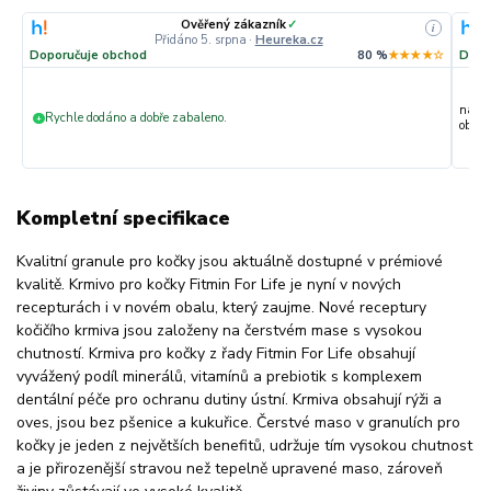
Ověřený zákazník
✓
i
Přidáno 5. srpna
·
Heureka.cz
Doporučuje obchod
80 %
★★★★☆
Dopo
nakup
Rychle dodáno a dobře zabaleno.
+
objedn
Kompletní specifikace
Kvalitní granule pro kočky jsou aktuálně dostupné v prémiové
kvalitě. Krmivo pro kočky Fitmin For Life je nyní v nových
recepturách i v novém obalu, který zaujme. Nové receptury
kočičího krmiva jsou založeny na čerstvém mase s vysokou
chutností. Krmiva pro kočky z řady Fitmin For Life obsahují
vyvážený podíl minerálů, vitamínů a prebiotik s komplexem
dentální péče pro ochranu dutiny ústní. Krmiva obsahují rýži a
oves, jsou bez pšenice a kukuřice. Čerstvé maso v granulích pro
kočky je jeden z největších benefitů, udržuje tím vysokou chutnost
a je přirozenější stravou než tepelně upravené maso, zároveň