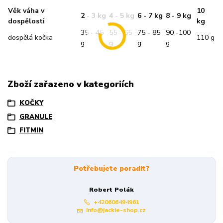
Věk váha v
10
2 - 3 kg
4 - 5 kg
6 - 7 kg
8 - 9 kg
dospělosti
kg
35 - 45
55 - 65
75 - 85
90 -100
dospělá kočka
110 g
g
g
g
g
Zboží zařazeno v kategoriích
KOČKY
GRANULE
FITMIN
Potřebujete poradit?
Robert Polák
+420606494961
info@jackie-shop.cz