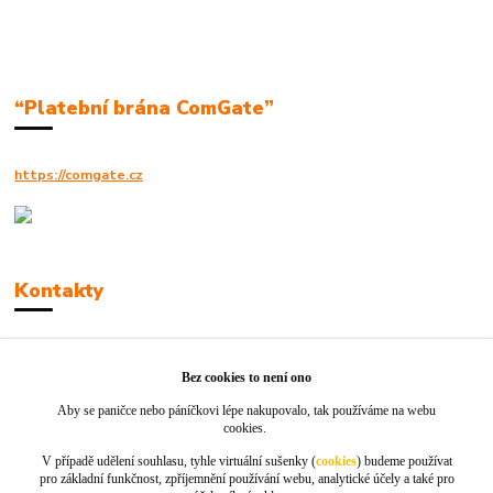
“Platební brána ComGate”
https://comgate.cz
Kontakty
Robert Polák
+420606494961
Bez cookies to není ono
Aby se paničce nebo páníčkovi lépe nakupovalo, tak používáme na webu
info@jackie-shop.cz
cookies.
V případě udělení souhlasu, tyhle virtuální sušenky (
cookies
) budeme používat
pro základní funkčnost, zpříjemnění používání webu, analytické účely a také pro