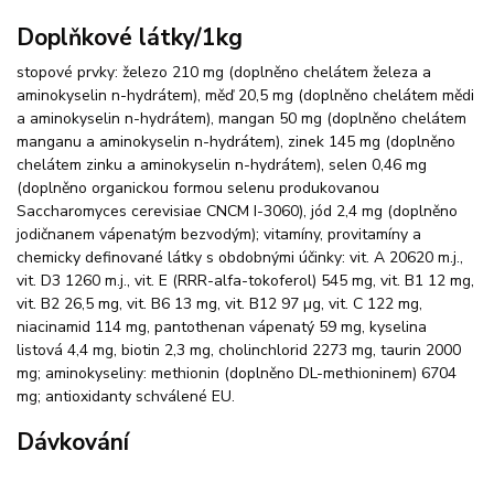
Doplňkové látky/1kg
stopové prvky: železo 210 mg (doplněno chelátem železa a
aminokyselin n-hydrátem), měď 20,5 mg (doplněno chelátem mědi
a aminokyselin n-hydrátem), mangan 50 mg (doplněno chelátem
manganu a aminokyselin n-hydrátem), zinek 145 mg (doplněno
chelátem zinku a aminokyselin n-hydrátem), selen 0,46 mg
(doplněno organickou formou selenu produkovanou
Saccharomyces cerevisiae CNCM I-3060), jód 2,4 mg (doplněno
jodičnanem vápenatým bezvodým); vitamíny, provitamíny a
chemicky definované látky s obdobnými účinky: vit. A 20620 m.j.,
vit. D3 1260 m.j., vit. E (RRR-alfa-tokoferol) 545 mg, vit. B1 12 mg,
vit. B2 26,5 mg, vit. B6 13 mg, vit. B12 97 µg, vit. C 122 mg,
niacinamid 114 mg, pantothenan vápenatý 59 mg, kyselina
listová 4,4 mg, biotin 2,3 mg, cholinchlorid 2273 mg, taurin 2000
mg; aminokyseliny: methionin (doplněno DL-methioninem) 6704
mg; antioxidanty schválené EU.
Dávkování