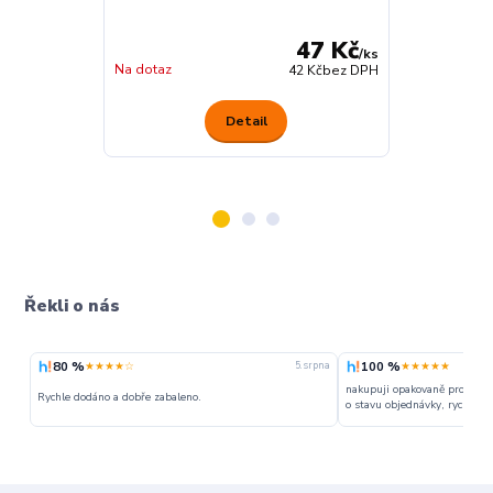
47 Kč
/
ks
Na dotaz
Na dotaz
42 Kč
bez DPH
Detail
Řekli o nás
80 %
100 %
★★★★☆
★★★★★
5. srpna
nakupuji opakovaně pro napr
Rychle dodáno a dobře zabaleno.
o stavu objednávky, rychlost d