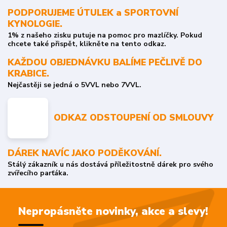
PODPORUJEME ÚTULEK a SPORTOVNÍ
KYNOLOGIE.
1% z našeho zisku putuje na pomoc pro mazlíčky. Pokud
chcete také přispět, klikněte na tento odkaz.
KAŽDOU OBJEDNÁVKU BALÍME PEČLIVĚ DO
KRABICE.
Nejčastěji se jedná o 5VVL nebo 7VVL.
ODKAZ ODSTOUPENÍ OD SMLOUVY
DÁREK NAVÍC JAKO PODĚKOVÁNÍ.
Stálý zákazník u nás dostává příležitostně dárek pro svého
zvířecího parťáka.
Nepropásněte novinky, akce a slevy!