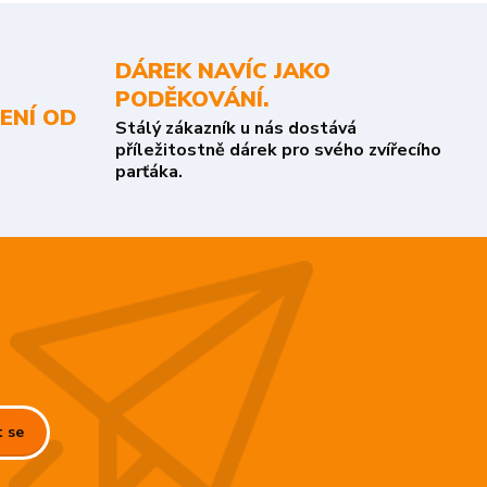
DÁREK NAVÍC JAKO
PODĚKOVÁNÍ.
ENÍ OD
Stálý zákazník u nás dostává
příležitostně dárek pro svého zvířecího
parťáka.
t se