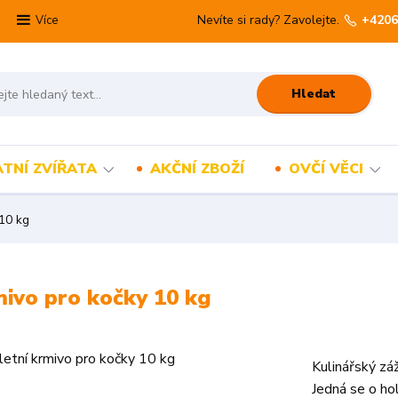
Nevíte si rady? Zavolejte.
+4206
Více
Hledat
TNÍ ZVÍŘATA
AKČNÍ ZBOŽÍ
OVČÍ VĚCI
 10 kg
mivo pro kočky 10 kg
Kulinářský záž
Jedná se o ho