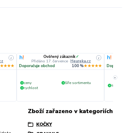
Ověřený zákazník
✓
O
i
i
cz
Přidáno 17. července
·
Heureka.cz
Přidáno
★★★★
Doporučuje obchod
100 %
★★★★★
Doporučuje o
»
ceny
šíře sortimentu
+
+
slušná rychl
+
rychlost
+
Zboží zařazeno v kategoriích
KOČKY