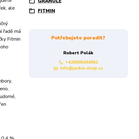
ajdete
GRANULE
ek, ale
FITMIN
ičný
ní řadě má
Potřebujete poradit?
čky Fitmin
noho
Robert Polák
+420606494961
info@jackie-shop.cz
mbory,
meno,
voudomé,
řen
 0,4 %.