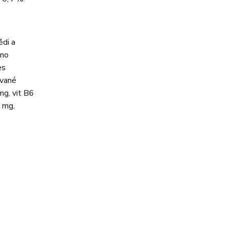
di a
ěno
es
ované
mg, vit B6
1 mg,