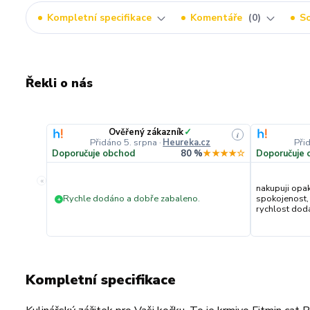
Kompletní specifikace
Komentáře
0
So
Řekli o nás
Ověřený zákazník
✓
i
Přidáno 5. srpna
·
Heureka.cz
Při
Doporučuje obchod
80 %
★★★★☆
Doporučuje 
«
nakupuji opa
Rychle dodáno a dobře zabaleno.
spokojenost,
+
rychlost dodán
Kompletní specifikace