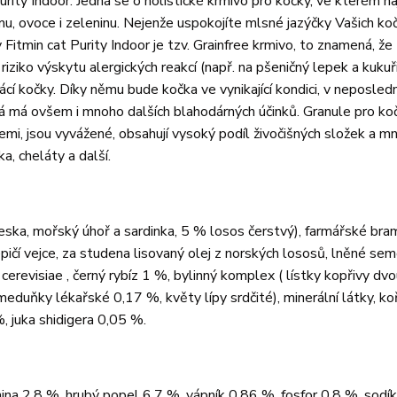
urity Indoor. Jedná se o holistické krmivo pro kočky, ve kterém n
smu, ovoce i zeleninu. Nejenže uspokojíte mlsné jazýčky Vašich koč
Fitmin cat Purity Indoor je tzv. Grainfree krmivo, to znamená, že
riziko výskytu alergických reakcí (např. na pšeničný lepek a kukuř
cí kočky. Díky němu bude kočka ve vynikající kondici, v neposled
erá má ovšem i mnoho dalších blahodárných účinků. Granule pro ko
emi, jsou vyvážené, obsahují vysoký podíl živočišných složek a m
a, cheláty a další.
ska, mořský úhoř a sardinka, 5 % losos čerstvý), farmářské bra
epičí vejce, za studena lisovaný olej z norských lososů, lněné se
erevisiae , černý rybíz 1 %, bylinný komplex ( lístky kopřivy d
eduňky lékařské 0,17 %, květy lípy srdčité), minerální látky, ko
, juka shidigera 0,05 %.
ina 2,8 %, hrubý popel 6,7 %, vápník 0,86 %, fosfor 0,8 %, sodík