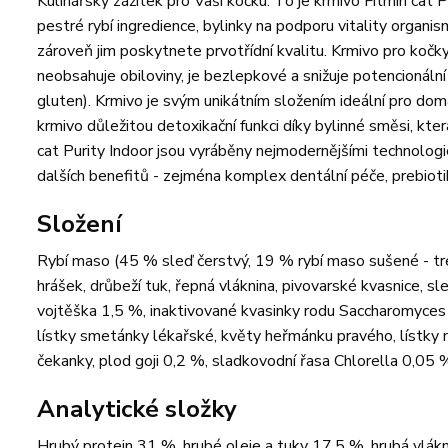
Kulinářský zážitek pro Vaši kočku. To je krmivo Fitmin cat P
pestré rybí ingredience, bylinky na podporu vitality organi
zároveň jim poskytnete prvotřídní kvalitu. Krmivo pro kočky 
neobsahuje obiloviny, je bezlepkové a snižuje potencionální 
gluten). Krmivo je svým unikátním složením ideální pro domá
krmivo důležitou detoxikační funkci díky bylinné směsi, kt
cat Purity Indoor jsou vyráběny nejmodernějšími technologi
dalších benefitů - zejména komplex dentální péče, prebiotik
Složení
Rybí maso (45 % sleď čerstvý, 19 % rybí maso sušené - tre
hrášek, drůbeží tuk, řepná vláknina, pivovarské kvasnice, sl
vojtěška 1,5 %, inaktivované kvasinky rodu Saccharomyces c
lístky smetánky lékařské, květy heřmánku pravého, lístky m
čekanky, plod goji 0,2 %, sladkovodní řasa Chlorella 0,05 %
Analytické složky
Hrubý protein 31 %, hrubé oleje a tuky 17,5 %, hrubá vlákn