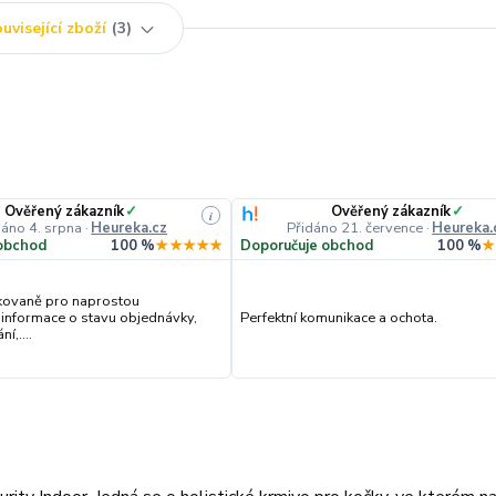
uvisející zboží
3
Ověřený zákazník
✓
Ověřený zákazník
✓
i
dáno 4. srpna
·
Heureka.cz
Přidáno 21. července
·
Heureka.
obchod
100 %
★★★★★
Doporučuje obchod
100 %
★
kovaně pro naprostou
 informace o stavu objednávky,
Perfektní komunikace a ochota.
í,....