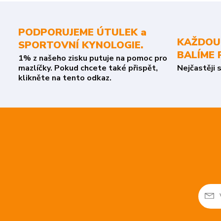
PODPORUJEME ÚTULEK a
KAŽDOU
SPORTOVNÍ KYNOLOGIE.
BALÍME 
1% z našeho zisku putuje na pomoc pro
mazlíčky. Pokud chcete také přispět,
Nejčastěji 
klikněte na tento odkaz.