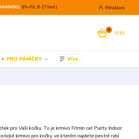
06494961
(Po-Pá, 8-17 hod.)
Přihlášení
0
0 Kč
Více
PRO PÁNÍČKY
itek pro Vaši kočku. To je krmivo Fitmin cat Purity Indoor.
listické krmivo pro kočky, ve kterém najdete pestré rybí