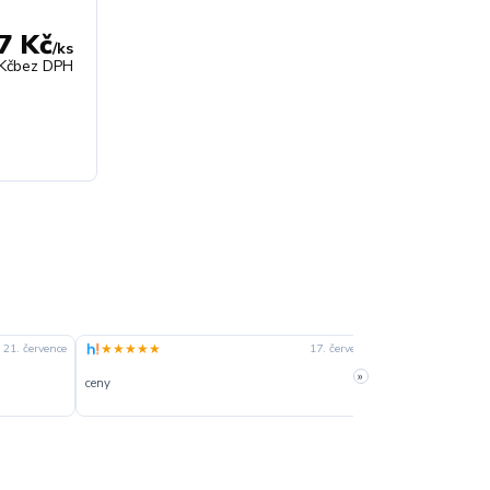
7 Kč
/
ks
Kč
bez DPH
★★★★★
★★★★☆
21. července
17. července
»
ceny
slušná rychlost 