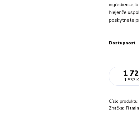
ingredience, b
Nejenže uspok
poskytnete prv
Dostupnost
1 72
1 537 K
Číslo produktu:
Značka:
Fitmi