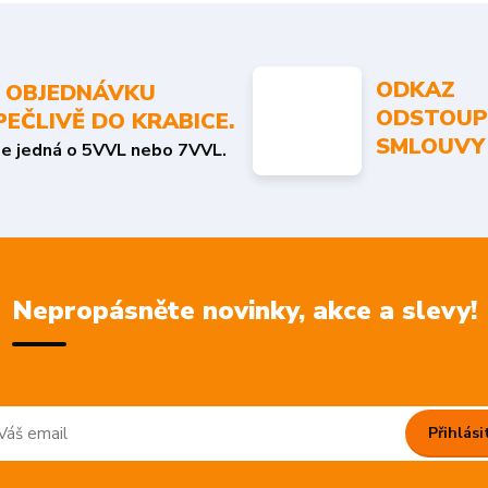
ODKAZ
 OBJEDNÁVKU
ODSTOUP
PEČLIVĚ DO KRABICE.
SMLOUVY
se jedná o 5VVL nebo 7VVL.
Nepropásněte novinky, akce a slevy!
Přihlási