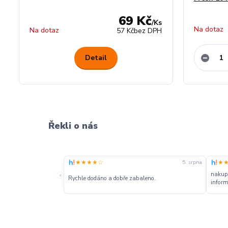
69 Kč
/
Ks
Na dotaz
Na dotaz
57 Kč
bez DPH
Detail
Řekli o nás
★★★★☆
★
5. srpna
nakupu
«
Rychle dodáno a dobře zabaleno.
inform