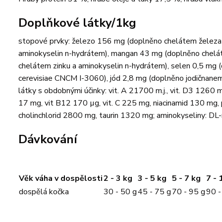
Doplňkové látky/1kg
stopové prvky: železo 156 mg (doplněno chelátem železa
aminokyselin n-hydrátem), mangan 43 mg (doplněno chelá
chelátem zinku a aminokyselin n-hydrátem), selen 0,5 mg
cerevisiae CNCM I-3060), jód 2,8 mg (doplněno jodičnane
látky s obdobnými účinky: vit. A 21700 m.j., vit. D3 1260 m
17 mg, vit B12 170 µg, vit. C 225 mg, niacinamid 130 mg, 
cholinchlorid 2800 mg, taurin 1320 mg; aminokyseliny: DL-
Dávkování
Věk váha v dospělosti
2 - 3 kg
3 - 5 kg
5 - 7 kg
7 - 
dospělá kočka
30 - 50 g
45 - 75 g
70 - 95 g
90 -