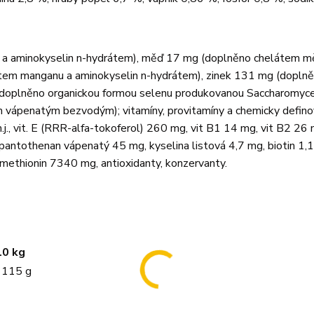
 a aminokyselin n-hydrátem), měď 17 mg (doplněno chelátem mě
tem manganu a aminokyselin n-hydrátem), zinek 131 mg (dopln
 (doplněno organickou formou selenu produkovanou Saccharomyc
m vápenatým bezvodým); vitamíny, provitamíny a chemicky defin
.j., vit. E (RRR-alfa-tokoferol) 260 mg, vit B1 14 mg, vit B2 26 
pantothenan vápenatý 45 mg, kyselina listová 4,7 mg, biotin 1,
methionin 7340 mg, antioxidanty, konzervanty.
10 kg
 115 g