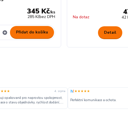
345 Kč
4
/
ks
285 Kč
bez DPH
Na dotaz
42 
Přidat do košíku
Detail
★★★★
★★★★★
4. srpna
ji opakovaně pro naprostou spokojenost,
Perfektní komunikace a ochota.
ace o stavu objednávky, rychlost dodání,....