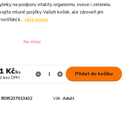
ylinky na podporu vitality organismu, ovoce i zeleninu.
ojíte mlsné jazýčky Vašich koček, ale zároveň jim
otřídní k...
celý popis
Na dotaz
1 Kč
/
ks
Přidat do košíku
č
bez DPH
8595237013432
Věk:
Adult
n