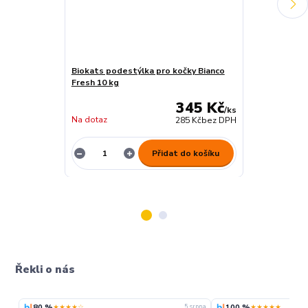
Biokats podestýlka pro kočky Bianco
TRIXIE Trocke
Fresh 10 kg
345 Kč
/
ks
Na dotaz
285 Kč
bez DPH
Na dotaz
Přidat do košíku
Řekli o nás
80 %
100 %
★★★★☆
★★★★★
5. srpna