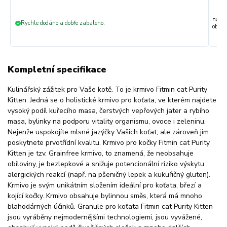
nakup
Rychle dodáno a dobře zabaleno.
+
objedn
Kompletní specifikace
Kulinářský zážitek pro Vaše kotě. To je krmivo Fitmin cat Purity
Kitten. Jedná se o holistické krmivo pro koťata, ve kterém najdete
vysoký podíl kuřecího masa, čerstvých vepřových jater a rybího
masa, bylinky na podporu vitality organismu, ovoce i zeleninu.
Nejenže uspokojíte mlsné jazýčky Vašich koťat, ale zároveň jim
poskytnete prvotřídní kvalitu. Krmivo pro kočky Fitmin cat Purity
Kitten je tzv. Grainfree krmivo, to znamená, že neobsahuje
obiloviny, je bezlepkové a snižuje potencionální riziko výskytu
alergických reakcí (např. na pšeničný lepek a kukuřičný gluten).
Krmivo je svým unikátním složením ideální pro koťata, březí a
kojící kočky. Krmivo obsahuje bylinnou směs, která má mnoho
blahodárných účinků. Granule pro koťata Fitmin cat Purity Kitten
jsou vyráběny nejmodernějšími technologiemi, jsou vyvážené,