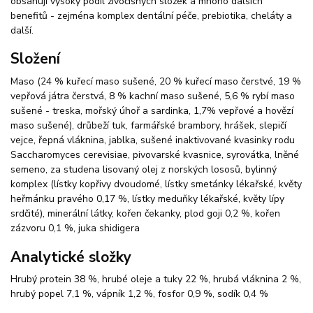
obsahují vysoký podíl živočišných složek a mnoho dalších
benefitů - zejména komplex dentální péče, prebiotika, cheláty a
další.
Složení
Maso (24 % kuřecí maso sušené, 20 % kuřecí maso čerstvé, 19 %
vepřová játra čerstvá, 8 % kachní maso sušené, 5,6 % rybí maso
sušené - treska, mořský úhoř a sardinka, 1,7% vepřové a hovězí
maso sušené), drůbeží tuk, farmářské brambory, hrášek, slepičí
vejce, řepná vláknina, jablka, sušené inaktivované kvasinky rodu
Saccharomyces cerevisiae, pivovarské kvasnice, syrovátka, lněné
semeno, za studena lisovaný olej z norských lososů, bylinný
komplex (lístky kopřivy dvoudomé, lístky smetánky lékařské, květy
heřmánku pravého 0,17 %, lístky meduňky lékařské, květy lípy
srdčité), minerální látky, kořen čekanky, plod goji 0,2 %, kořen
zázvoru 0,1 %, juka shidigera
Analytické složky
Hrubý protein 38 %, hrubé oleje a tuky 22 %, hrubá vláknina 2 %,
hrubý popel 7,1 %, vápník 1,2 %, fosfor 0,9 %, sodík 0,4 %