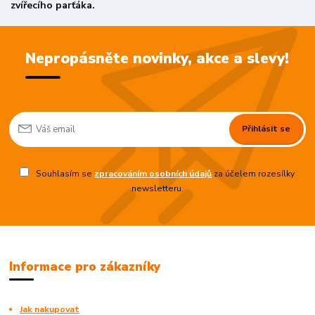
zvířecího parťáka.
Nepropásněte novinky, akce a slevy!
Přihlásit se
Souhlasím se
zpracováním osobních údajů
za účelem rozesílky
newsletteru.
Informace pro zákazníky
Jak nakupovat