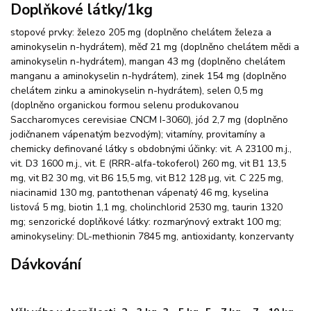
Doplňkové látky/1kg
stopové prvky: železo 205 mg (doplněno chelátem železa a
aminokyselin n-hydrátem), měď 21 mg (doplněno chelátem mědi a
aminokyselin n-hydrátem), mangan 43 mg (doplněno chelátem
manganu a aminokyselin n-hydrátem), zinek 154 mg (doplněno
chelátem zinku a aminokyselin n-hydrátem), selen 0,5 mg
(doplněno organickou formou selenu produkovanou
Saccharomyces cerevisiae CNCM I-3060), jód 2,7 mg (doplněno
jodičnanem vápenatým bezvodým); vitamíny, provitamíny a
chemicky definované látky s obdobnými účinky: vit. A 23100 m.j.,
vit. D3 1600 m.j., vit. E (RRR-alfa-tokoferol) 260 mg, vit B1 13,5
mg, vit B2 30 mg, vit B6 15,5 mg, vit B12 128 µg, vit. C 225 mg,
niacinamid 130 mg, pantothenan vápenatý 46 mg, kyselina
listová 5 mg, biotin 1,1 mg, cholinchlorid 2530 mg, taurin 1320
mg; senzorické doplňkové látky: rozmarýnový extrakt 100 mg;
aminokyseliny: DL-methionin 7845 mg, antioxidanty, konzervanty
Dávkování