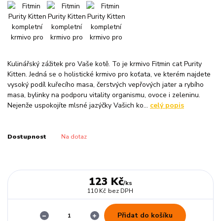
Kulinářský zážitek pro Vaše kotě. To je krmivo Fitmin cat Purity
Kitten. Jedná se o holistické krmivo pro koťata, ve kterém najdete
vysoký podíl kuřecího masa, čerstvých vepřových jater a rybího
masa, bylinky na podporu vitality organismu, ovoce i zeleninu.
Nejenže uspokojíte mlsné jazýčky Vašich ko...
celý popis
Dostupnost
Na dotaz
123 Kč
/
ks
110 Kč
bez DPH
Přidat do košíku