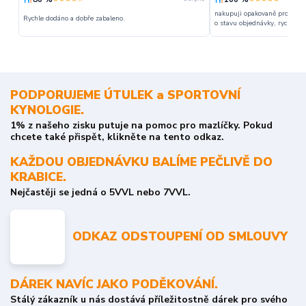
nakupuji opakovaně pro napr
Rychle dodáno a dobře zabaleno.
o stavu objednávky, rychlost d
PODPORUJEME ÚTULEK a SPORTOVNÍ
KYNOLOGIE.
1% z našeho zisku putuje na pomoc pro mazlíčky. Pokud
chcete také přispět, klikněte na tento odkaz.
KAŽDOU OBJEDNÁVKU BALÍME PEČLIVĚ DO
KRABICE.
Nejčastěji se jedná o 5VVL nebo 7VVL.
ODKAZ ODSTOUPENÍ OD SMLOUVY
DÁREK NAVÍC JAKO PODĚKOVÁNÍ.
Stálý zákazník u nás dostává příležitostně dárek pro svého