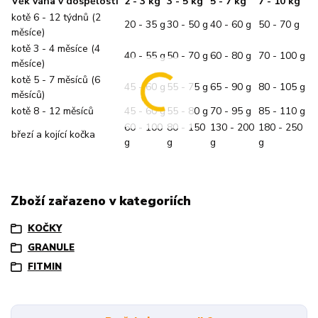
Věk váha v dospělosti
2 - 3 kg
3 - 5 kg
5 - 7 kg
7 - 10 kg
kotě 6 - 12 týdnů (2
20 - 35 g
30 - 50 g
40 - 60 g
50 - 70 g
měsíce)
kotě 3 - 4 měsíce (4
40 - 55 g
50 - 70 g
60 - 80 g
70 - 100 g
měsíce)
kotě 5 - 7 měsíců (6
45 - 60 g
55 - 75 g
65 - 90 g
80 - 105 g
měsíců)
kotě 8 - 12 měsíců
45 - 60 g
55 - 80 g
70 - 95 g
85 - 110 g
60 - 100
80 - 150
130 - 200
180 - 250
březí a kojící kočka
g
g
g
g
Zboží zařazeno v kategoriích
KOČKY
GRANULE
FITMIN