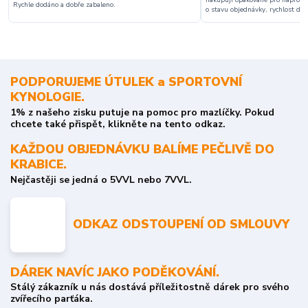
Rychle dodáno a dobře zabaleno.
o stavu objednávky, rychlost dodá
PODPORUJEME ÚTULEK a SPORTOVNÍ
KYNOLOGIE.
1% z našeho zisku putuje na pomoc pro mazlíčky. Pokud
chcete také přispět, klikněte na tento odkaz.
KAŽDOU OBJEDNÁVKU BALÍME PEČLIVĚ DO
KRABICE.
Nejčastěji se jedná o 5VVL nebo 7VVL.
ODKAZ ODSTOUPENÍ OD SMLOUVY
DÁREK NAVÍC JAKO PODĚKOVÁNÍ.
Stálý zákazník u nás dostává příležitostně dárek pro svého
zvířecího parťáka.