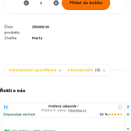
Přidat do košíku
Číslo
ZB000130
produktu:
Značka:
Marty
Kompletní specifikace
Komentáře
0
Řekli o nás
Ověřený zákazník
✓
i
Přidáno 5. srpna
·
Heureka.cz
Doporučuje obchod
80 %
★★★★☆
Do
na