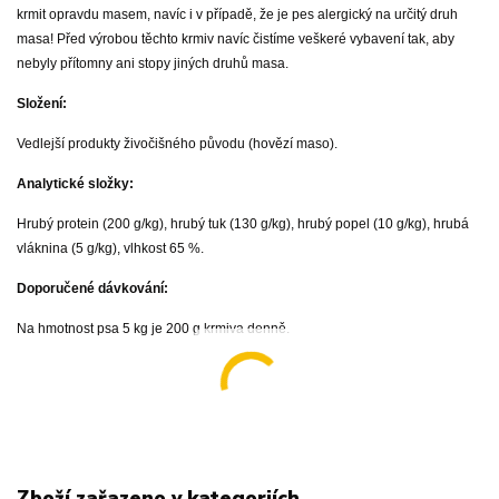
krmit opravdu masem, navíc i v případě, že je pes alergický na určitý druh
masa! Před výrobou těchto krmiv navíc čistíme veškeré vybavení tak, aby
nebyly přítomny ani stopy jiných druhů masa.
Složení:
Vedlejší produkty živočišného původu (hovězí maso).
Analytické složky:
Hrubý protein (200 g/kg), hrubý tuk (130 g/kg), hrubý popel (10 g/kg), hrubá
vláknina (5 g/kg), vlhkost 65 %.
Doporučené dávkování:
Na hmotnost psa 5 kg je 200 g krmiva denně.
Zboží zařazeno v kategoriích