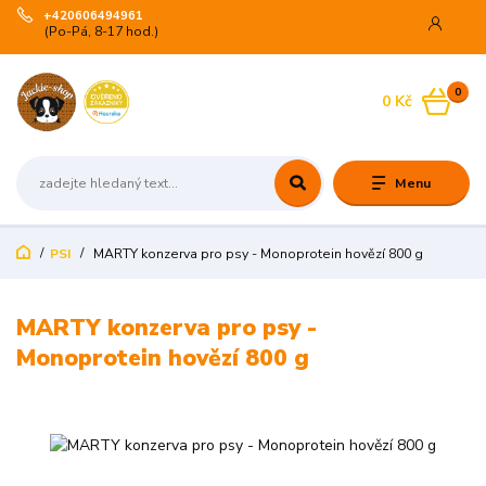
+420606494961
(Po-Pá, 8-17 hod.)
0
0 Kč
Menu
PSI
MARTY konzerva pro psy - Monoprotein hovězí 800 g
MARTY konzerva pro psy -
Monoprotein hovězí 800 g