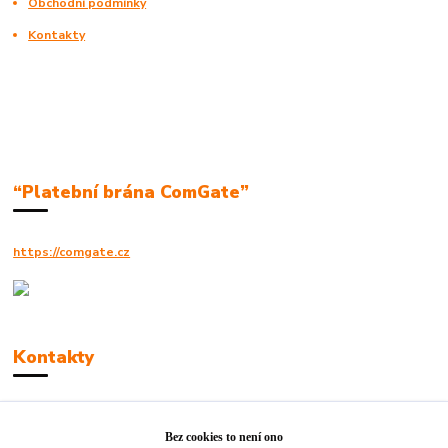
Obchodní podmínky
Kontakty
“Platební brána ComGate”
https://comgate.cz
Kontakty
Robert Polák
+420606494961
Bez cookies to není ono