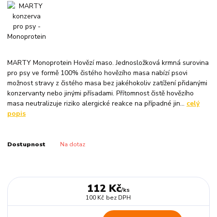
MARTY Monoprotein Hovězí maso. Jednosložková krmná surovina
pro psy ve formě 100% čistého hovězího masa nabízí psovi
možnost stravy z čistého masa bez jakéhokoliv zatížení přidanými
konzervanty nebo jinými přísadami. Přítomnost čistě hovězího
masa neutralizuje riziko alergické reakce na případné jin...
celý
popis
Dostupnost
Na dotaz
112 Kč
/
ks
100 Kč
bez DPH