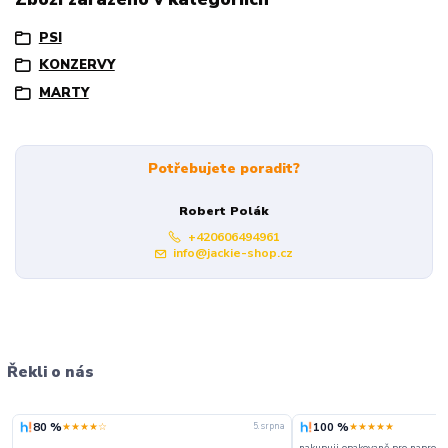
PSI
KONZERVY
MARTY
Potřebujete poradit?
Robert Polák
+420606494961
info@jackie-shop.cz
Řekli o nás
80 %
100 %
★★★★☆
★★★★★
5. srpna
nakupuji opakovaně pro naprosto