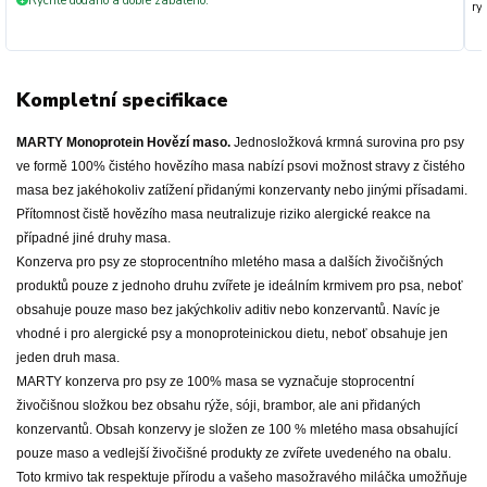
Rychle dodáno a dobře zabaleno.
+
ryc
Kompletní specifikace
MARTY Monoprotein Hovězí maso.
Jednosložková krmná surovina pro psy
ve formě 100% čistého hovězího masa nabízí psovi možnost stravy z čistého
masa bez jakéhokoliv zatížení přidanými konzervanty nebo jinými přísadami.
Přítomnost čistě hovězího masa neutralizuje riziko alergické reakce na
případné jiné druhy masa.
Konzerva pro psy ze stoprocentního mletého masa a dalších živočišných
produktů pouze z jednoho druhu zvířete je ideálním krmivem pro psa, neboť
obsahuje pouze maso bez jakýchkoliv aditiv nebo konzervantů. Navíc je
vhodné i pro alergické psy a monoproteinickou dietu, neboť obsahuje jen
jeden druh masa.
MARTY konzerva pro psy ze 100% masa se vyznačuje stoprocentní
živočišnou složkou bez obsahu rýže, sóji, brambor, ale ani přidaných
konzervantů. Obsah konzervy je složen ze 100 % mletého masa obsahující
pouze maso a vedlejší živočišné produkty ze zvířete uvedeného na obalu.
Toto krmivo tak respektuje přírodu a vašeho masožravého miláčka umožňuje