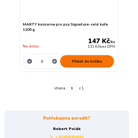
MARTY konzerva pro psy Signature-celé kuře
1200 g
147 Kč
/
ks
Na dotaz
131 Kč
bez DPH
Přidat do košíku
strana
z 1
Potřebujete poradit?
Robert Polák
+420606494961