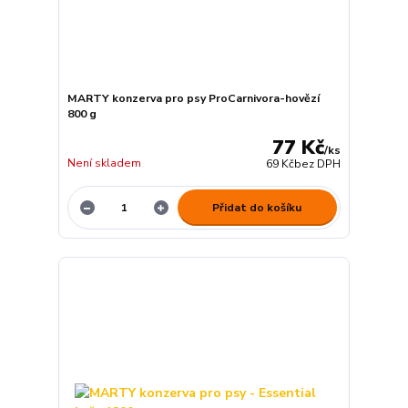
MARTY konzerva pro psy ProCarnivora-hovězí
800 g
77 Kč
/
ks
Není skladem
69 Kč
bez DPH
Přidat do košíku