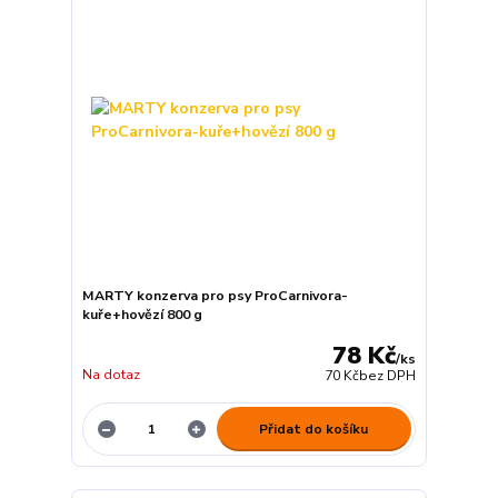
MARTY konzerva pro psy ProCarnivora-
kuře+hovězí 800 g
78 Kč
/
ks
Na dotaz
70 Kč
bez DPH
Přidat do košíku