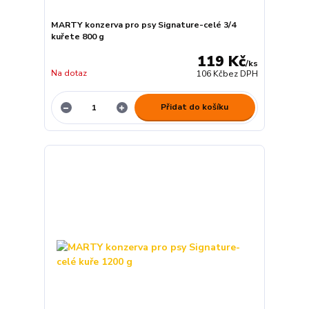
MARTY konzerva pro psy Signature-celé 3/4
kuřete 800 g
119 Kč
/
ks
Na dotaz
106 Kč
bez DPH
Přidat do košíku