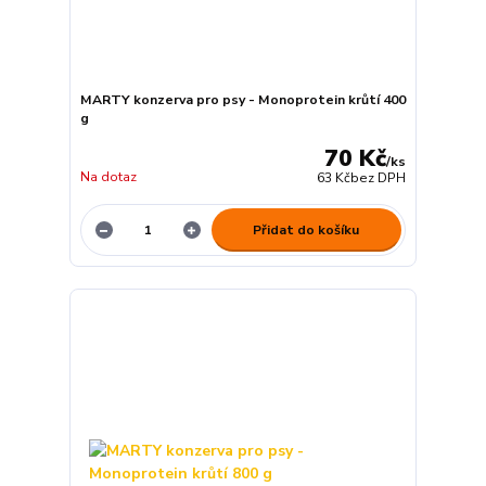
MARTY konzerva pro psy - Monoprotein krůtí 400
g
70 Kč
/
ks
Na dotaz
63 Kč
bez DPH
Přidat do košíku