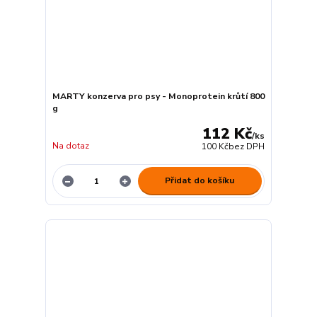
MARTY konzerva pro psy - Monoprotein krůtí 800
g
112 Kč
/
ks
Na dotaz
100 Kč
bez DPH
Přidat do košíku