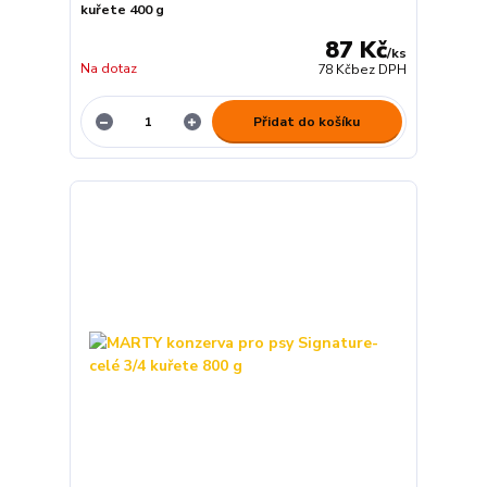
kuřete 400 g
87 Kč
/
ks
Na dotaz
78 Kč
bez DPH
Přidat do košíku