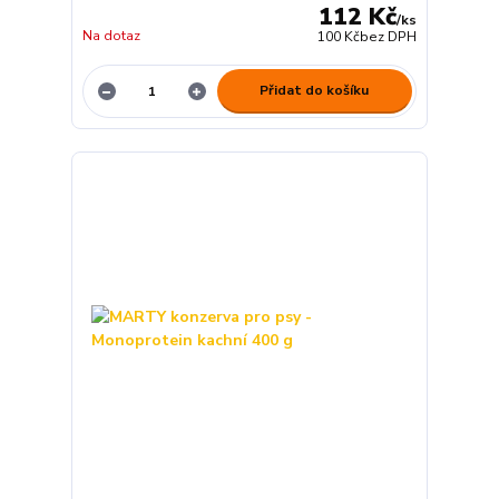
112 Kč
/
ks
Na dotaz
100 Kč
bez DPH
Přidat do košíku