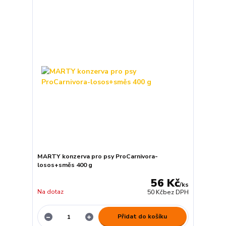
MARTY konzerva pro psy ProCarnivora-
losos+směs 400 g
56 Kč
/
ks
Na dotaz
50 Kč
bez DPH
Přidat do košíku