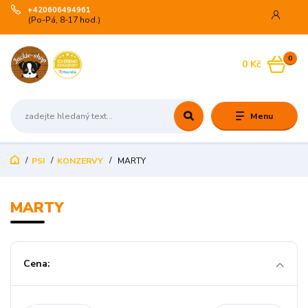
+420606494961
(Po-Pá, 8-17 hod.)
0
0 Kč
Menu
PSI
KONZERVY
MARTY
MARTY
Cena: