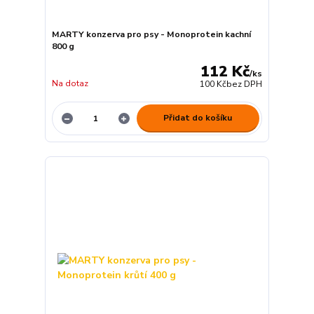
MARTY konzerva pro psy - Monoprotein kachní
800 g
112 Kč
/
ks
Na dotaz
100 Kč
bez DPH
Přidat do košíku