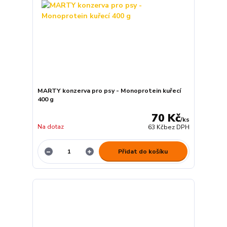
MARTY konzerva pro psy - Monoprotein kuřecí
400 g
70 Kč
/
ks
Na dotaz
63 Kč
bez DPH
Přidat do košíku