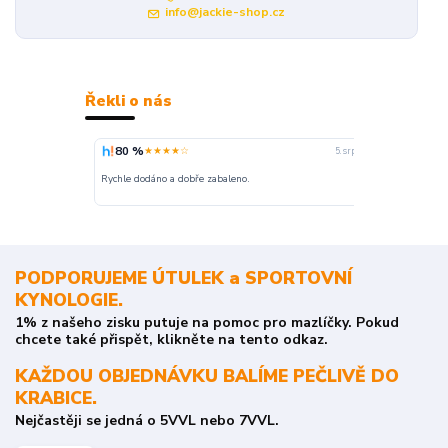
info@jackie-shop.cz
Řekli o nás
80 %
100 %
★★★★☆
★
5. srpna
nakupuji opak
Rychle dodáno a dobře zabaleno.
o stavu objedn
PODPORUJEME ÚTULEK a SPORTOVNÍ
KYNOLOGIE.
1% z našeho zisku putuje na pomoc pro mazlíčky. Pokud
chcete také přispět, klikněte na tento odkaz.
KAŽDOU OBJEDNÁVKU BALÍME PEČLIVĚ DO
KRABICE.
Nejčastěji se jedná o 5VVL nebo 7VVL.