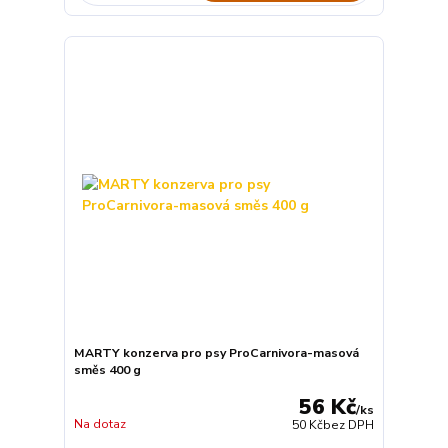
MARTY konzerva pro psy ProCarnivora-masová
směs 400 g
56 Kč
/
ks
Na dotaz
50 Kč
bez DPH