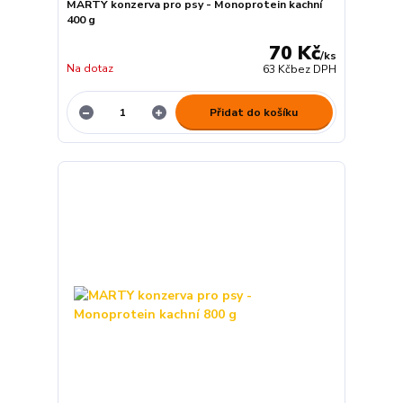
MARTY konzerva pro psy - Monoprotein kachní
400 g
70 Kč
/
ks
Na dotaz
63 Kč
bez DPH
Přidat do košíku