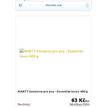
Heureka.cz
i
✓
MARTY konzerva pro psy - Essential losos 400 g
63 Kč
/
ks
Na dotaz
56 Kč
bez DPH