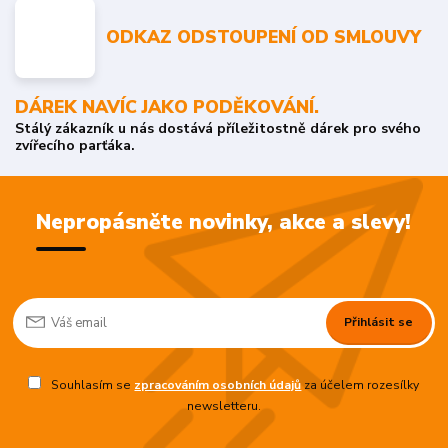
ODKAZ ODSTOUPENÍ OD SMLOUVY
DÁREK NAVÍC JAKO PODĚKOVÁNÍ.
Stálý zákazník u nás dostává příležitostně dárek pro svého
zvířecího parťáka.
Nepropásněte novinky, akce a slevy!
Přihlásit se
Souhlasím se
zpracováním osobních údajů
za účelem rozesílky
newsletteru.