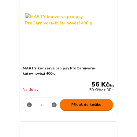
MARTY konzerva pro psy ProCarnivora-
kuře+hovězí 400 g
56 Kč
/
ks
Na dotaz
50 Kč
bez DPH
Přidat do košíku