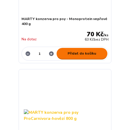
MARTY konzerva pro psy - Monoprotein vepřové
400 g
70 Kč
/
ks
Na dotaz
63 Kč
bez DPH
Přidat do košíku