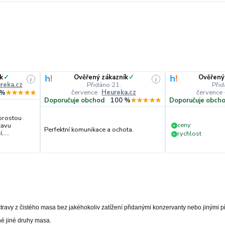
k
✓
Ověřený zákazník
✓
Ověřený
i
i
reka.cz
Přidáno 21.
Přid
července
·
Heureka.cz
července
 %
★★★★★
Doporučuje obchod
100 %
★★★★★
Doporučuje obch
prostou
ceny
tavu
+
Perfektní komunikace a ochota.
....
rychlost
+
ravy z čistého masa bez jakéhokoliv zatížení přidanými konzervanty nebo jinými p
né jiné druhy masa.