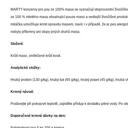
MARTY konzervy pro psy ze 100% masa se vyznačují stoprocentní živočišno
ze 100 % mletého masa obsahující pouze maso a vedlejší živočišné produkt
miláčka umožňuje krmit opravdu masem, navíc i v případě, že je pes alergick
nebyly přítomny ani stopy jiných druhů masa.
Složení:
Krůtí maso, změkčené krůtí kosti.
Analytické složky:
Hrubý protein (130 g/kg), hrubý tuk (65 g/kg), hrubý popel (45 g/kg), hrubá v
Krmný návod:
Podávejte při pokojové teplotě, zajistěte přístup k dostatku pitné vody. Po ot
Doporučené krmné dávky na den:
Na
hmotnost psa 5 kg 200 g krmiva.