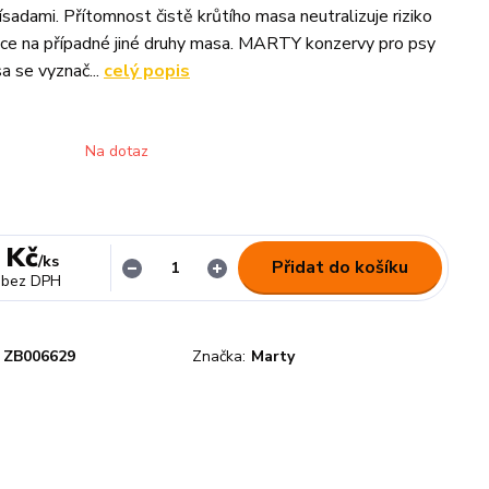
ísadami. Přítomnost čistě krůtího masa neutralizuje riziko
kce na případné jiné druhy masa. MARTY konzervy pro psy
 se vyznač...
celý popis
Na dotaz
 Kč
/
ks
Přidat do košíku
bez DPH
ZB006629
Značka:
Marty