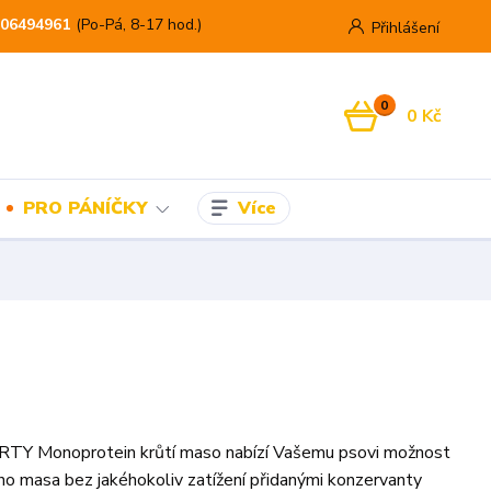
06494961
(Po-Pá, 8-17 hod.)
Přihlášení
0
0 Kč
Více
PRO PÁNÍČKY
TY Monoprotein krůtí maso nabízí Vašemu psovi možnost
ého masa bez jakéhokoliv zatížení přidanými konzervanty