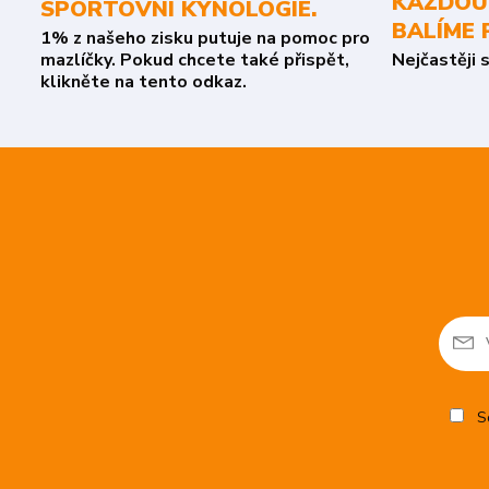
KAŽDOU
SPORTOVNÍ KYNOLOGIE.
BALÍME 
1% z našeho zisku putuje na pomoc pro
mazlíčky. Pokud chcete také přispět,
Nejčastěji 
klikněte na tento odkaz.
So