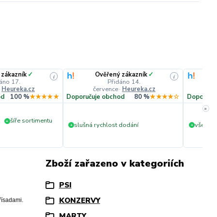
 zákazník
✓
Ověřený zákazník
✓
i
i
áno 17.
Přidáno 14.
·
Heureka.cz
července
·
Heureka.cz
č
od
100 %
★★★★★
Doporučuje obchod
80 %
★★★★☆
Doporuču
»
šíře sortimentu
+
slušná rychlost dodání
vše v p
+
+
Zboží zařazeno v kategoriích
PSI
KONZERVY
řísadami.
MARTY