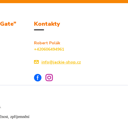
mGate”
Kontakty
Robert Polák
+420606494961
info@jackie-shop.cz
s.
Vytvořeno na
Eshop-rychle.cz
čnost, zpříjemnění