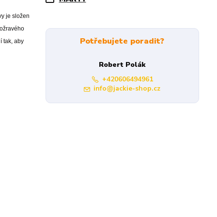
y je složen
sožravého
Potřebujete poradit?
 tak, aby
Robert Polák
+420606494961
info@jackie-shop.cz