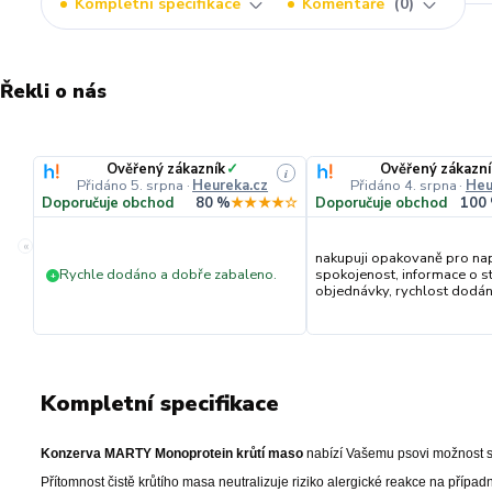
Kompletní specifikace
Komentáře
0
Řekli o nás
Ověřený zákazník
✓
Ověřený zákazní
i
Přidáno 5. srpna
·
Heureka.cz
Přidáno 4. srpna
·
Heu
Doporučuje obchod
80 %
★★★★☆
Doporučuje obchod
100
«
nakupuji opakovaně pro na
Rychle dodáno a dobře zabaleno.
spokojenost, informace o s
+
objednávky, rychlost dodání,
Kompletní specifikace
Konzerva MARTY Monoprotein krůtí maso
nabízí Vašemu psovi možnost st
Přítomnost čistě krůtího masa neutralizuje riziko alergické reakce na případ