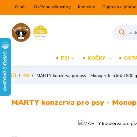
O nás
Ověřeno zákazníky
Kontakty
Doprava a platba
PSI
KOČKY
OSTA
PSI
MARTY konzerva pro psy - Monoprotein krůtí 800 g
MARTY konzerva pro psy - Monopr