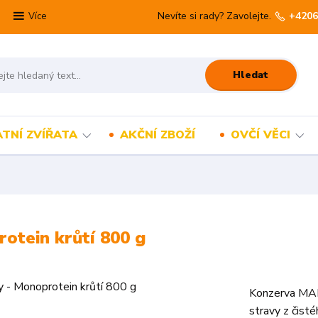
Nevíte si rady? Zavolejte.
+4206
Více
Hledat
TNÍ ZVÍŘATA
AKČNÍ ZBOŽÍ
OVČÍ VĚCI
otein krůtí 800 g
Konzerva MAR
stravy z čist