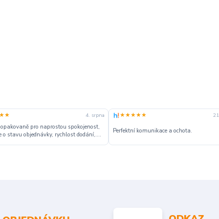
★★
★★★★★
4. srpna
21
 opakovaně pro naprostou spokojenost,
Perfektní komunikace a ochota.
 o stavu objednávky, rychlost dodání,....
ODKAZ