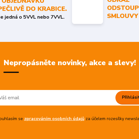
 OBJEDNÁVKU
ODSTOUP
PEČLIVĚ DO KRABICE.
SMLOUVY
se jedná o 5VVL nebo 7VVL.
Nepropásněte novinky, akce a slevy!
Přihlási
uhlasím se
zpracováním osobních údajů
za účelem rozesílky newsle