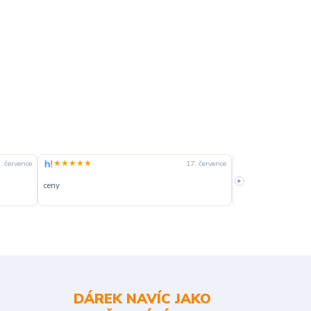
★★★★★
★★★★☆
. července
17. července
»
ceny
slušná rychlost dod
DÁREK NAVÍC JAKO