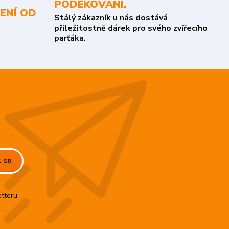
PODĚKOVÁNÍ.
ENÍ OD
Stálý zákazník u nás dostává
příležitostně dárek pro svého zvířecího
parťáka.
t se
tteru.