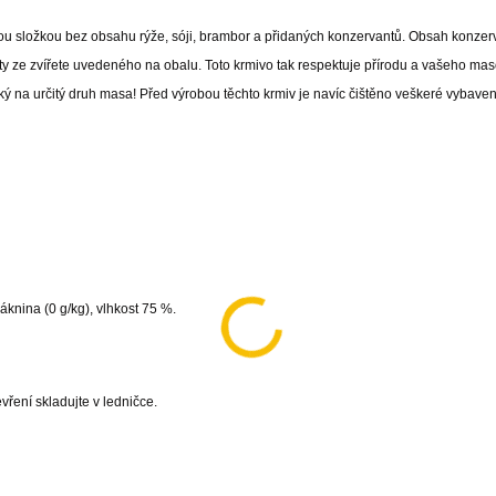
u složkou bez obsahu rýže, sóji, brambor a přidaných konzervantů. Obsah konzerv
y ze zvířete uvedeného na obalu. Toto krmivo tak respektuje přírodu a vašeho ma
ý na určitý druh masa! Před výrobou těchto krmiv je navíc čištěno veškeré vybavení
láknina (0 g/kg), vlhkost 75 %.
evření skladujte v ledničce.