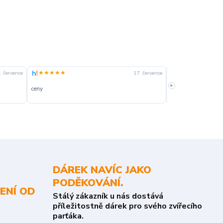
★★★★★
★★★★☆
. července
17. července
»
ceny
slušná rychlost dod
DÁREK NAVÍC JAKO
PODĚKOVÁNÍ.
ENÍ OD
Stálý zákazník u nás dostává
příležitostně dárek pro svého zvířecího
parťáka.