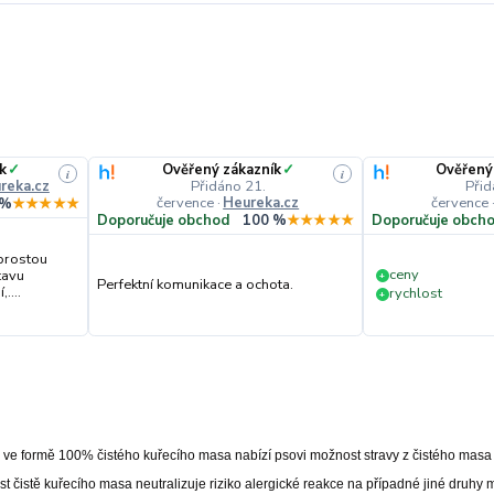
k
✓
Ověřený zákazník
✓
Ověřený
i
i
reka.cz
Přidáno 21.
Přid
července
·
Heureka.cz
července
 %
★★★★★
Doporučuje obchod
100 %
★★★★★
Doporučuje obch
prostou
ceny
tavu
+
Perfektní komunikace a ochota.
....
rychlost
+
ve formě 100% čistého kuřecího masa nabízí psovi možnost stravy z čistého masa
t čistě kuřecího masa neutralizuje riziko alergické reakce na případné jiné druhy 