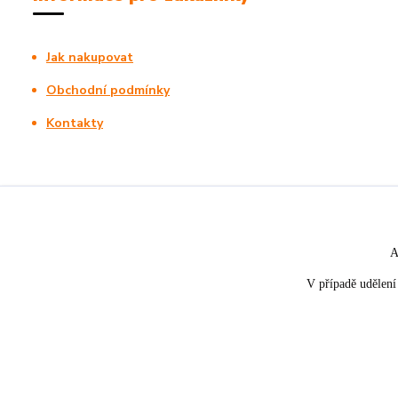
Jak nakupovat
Obchodní podmínky
Kontakty
A
V případě udělení 
★★★★☆
★★★★★
5. srpna
nakupuji opakovaně pro napros
«
Rychle dodáno a dobře zabaleno.
spokojenost, informace o stavu 
rychlost dodání,....