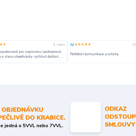
★★
★★★★★
4. srpna
21
 opakovaně pro naprostou spokojenost,
Perfektní komunikace a ochota.
 o stavu objednávky, rychlost dodání,....
ODKAZ
 OBJEDNÁVKU
ODSTOUP
PEČLIVĚ DO KRABICE.
SMLOUVY
se jedná o 5VVL nebo 7VVL.