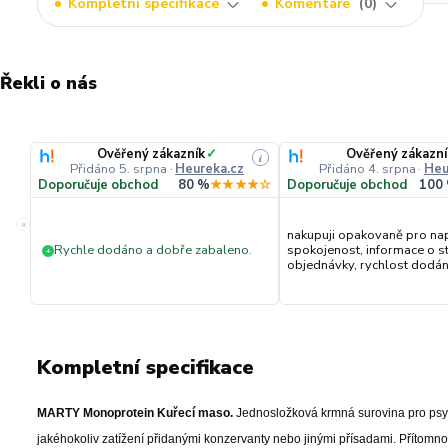
Kompletní specifikace
Komentáře
0
Řekli o nás
Ověřený zákazník
✓
Ověřený zákazní
i
Přidáno 5. srpna
·
Heureka.cz
Přidáno 4. srpna
·
Heu
Doporučuje obchod
80 %
★★★★☆
Doporučuje obchod
100
«
nakupuji opakovaně pro na
Rychle dodáno a dobře zabaleno.
spokojenost, informace o s
+
objednávky, rychlost dodání,
Kompletní specifikace
MARTY Monoprotein Kuřecí maso.
Jednosložková krmná surovina pro psy 
jakéhokoliv zatížení přidanými konzervanty nebo jinými přísadami. Přítomnos