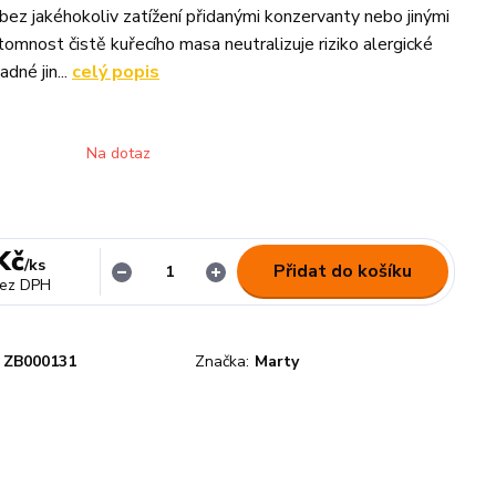
bez jakéhokoliv zatížení přidanými konzervanty nebo jinými
tomnost čistě kuřecího masa neutralizuje riziko alergické
adné jin...
celý popis
Na dotaz
Kč
/
ks
Přidat do košíku
ez DPH
ZB000131
Značka:
Marty