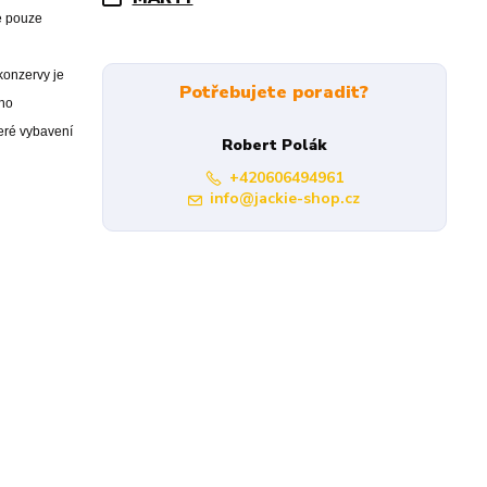
e pouze
konzervy je
Potřebujete poradit?
eho
keré vybavení
Robert Polák
+420606494961
info@jackie-shop.cz