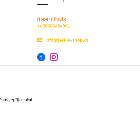
Robert Polák
+420606494961
info@jackie-shop.cz
s.
Vytvořeno na
Eshop-rychle.cz
čnost, zpříjemnění
★★★★☆
★★★★★
17. července
14. července
»
slušná rychlost dodání
vše v pořádku
×