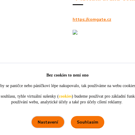
https://comgate.cz
Bez cookies to není ono
by se paničce nebo páníčkovi lépe nakupovalo, tak používáme na webu cookie
souhlasu, tyhle virtuální sušenky (
cookies
) budeme používat pro základní funk
používání webu, analytické účely a také pro účely cílení reklamy.
★★★★★
★★★★★
4. srpna
21. července
tou
objednávky,
Perfektní komunikace a ochota.
ceny
Souhlasím
Nastavení