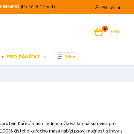
06494961
(Po-Pá, 8-17 hod.)
Přihlášení
0
0 Kč
Více
PRO PÁNÍČKY
otein Kuřecí maso. Jednosložková krmná surovina pro
100% čistého kuřecího masa nabízí psovi možnost stravy z