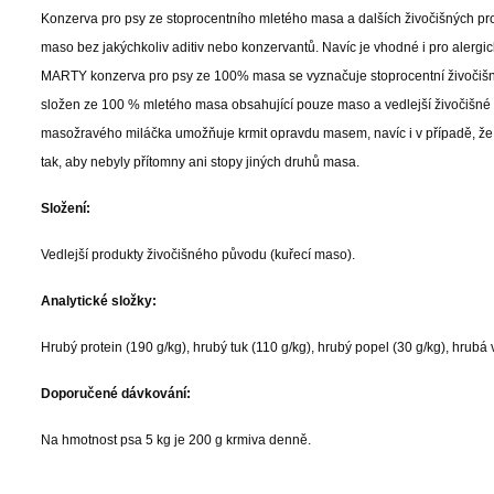
Konzerva pro psy ze stoprocentního mletého masa a dalších živočišných pr
maso bez jakýchkoliv aditiv nebo konzervantů. Navíc je vhodné i pro alerg
MARTY konzerva pro psy ze 100% masa se vyznačuje stoprocentní živočišnou
složen ze 100 % mletého masa obsahující pouze maso a vedlejší živočišné p
masožravého miláčka umožňuje krmit opravdu masem, navíc i v případě, že j
tak, aby nebyly přítomny ani stopy jiných druhů masa.
Složení:
Vedlejší produkty živočišného původu (kuřecí maso).
Analytické složky:
Hrubý protein (190 g/kg), hrubý tuk (110 g/kg), hrubý popel (30 g/kg), hrubá 
Doporučené dávkování:
Na hmotnost psa 5 kg je 200 g krmiva denně.