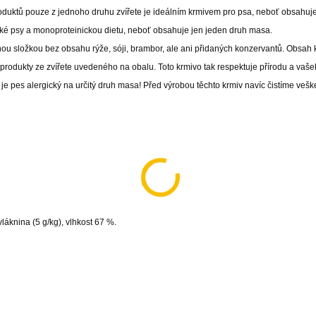
oduktů pouze z jednoho druhu zvířete je ideálním krmivem pro psa, neboť obsahuj
ické psy a monoproteinickou dietu, neboť obsahuje jen jeden druh masa.
 složkou bez obsahu rýže, sóji, brambor, ale ani přidaných konzervantů. Obsah 
rodukty ze zvířete uvedeného na obalu. Toto krmivo tak respektuje přírodu a vaš
e pes alergický na určitý druh masa! Před výrobou těchto krmiv navíc čistíme veš
vláknina (5 g/kg), vlhkost 67 %.