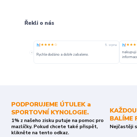
Řekli o nás
★★★★☆
★★★
5. srpna
nakupuji
«
Rychle dodáno a dobře zabaleno.
informace
PODPORUJEME ÚTULEK a
KAŽDOU
SPORTOVNÍ KYNOLOGIE.
BALÍME 
1% z našeho zisku putuje na pomoc pro
mazlíčky. Pokud chcete také přispět,
Nejčastěji 
klikněte na tento odkaz.