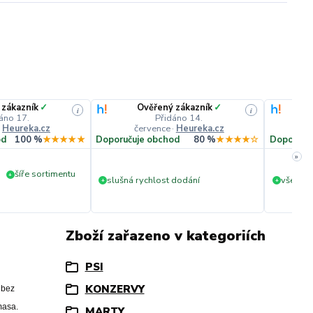
 zákazník
✓
Ověřený zákazník
✓
i
i
áno 17.
Přidáno 14.
·
Heureka.cz
července
·
Heureka.cz
č
od
100 %
★★★★★
Doporučuje obchod
80 %
★★★★☆
Doporuču
»
šíře sortimentu
+
slušná rychlost dodání
vše v p
+
+
Zboží zařazeno v kategoriích
PSI
KONZERVY
 bez
masa.
MARTY