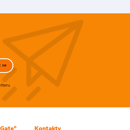
t se
tteru.
mGate”
Kontakty