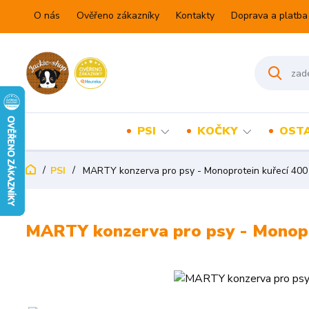
O nás
Ověřeno zákazníky
Kontakty
Doprava a platba
PSI
KOČKY
OSTA
PSI
MARTY konzerva pro psy - Monoprotein kuřecí 400
MARTY konzerva pro psy - Monopr