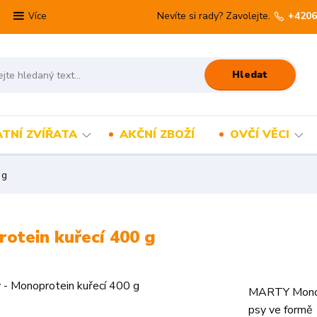
Nevíte si rady? Zavolejte.
+4206
Více
Hledat
TNÍ ZVÍŘATA
AKČNÍ ZBOŽÍ
OVČÍ VĚCI
 g
otein kuřecí 400 g
MARTY Monopr
psy ve formě 