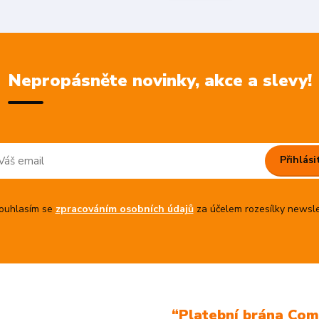
Nepropásněte novinky, akce a slevy!
Přihlási
uhlasím se
zpracováním osobních údajů
za účelem rozesílky newsle
“Platební brána Co