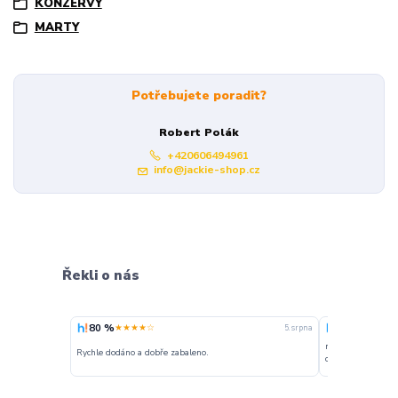
KONZERVY
MARTY
Potřebujete poradit?
Robert Polák
+420606494961
info@jackie-shop.cz
Řekli o nás
80 %
100 %
★★★★☆
★★★
5. srpna
nakupuji opakovan
Rychle dodáno a dobře zabaleno.
o stavu objednávky