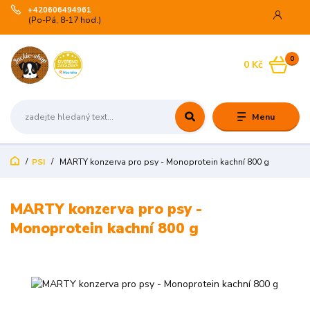
+420606494961
(Po-Pá, 8-17 hod.)
0
0 Kč
Menu
PSI
MARTY konzerva pro psy - Monoprotein kachní 800 g
MARTY konzerva pro psy -
Monoprotein kachní 800 g