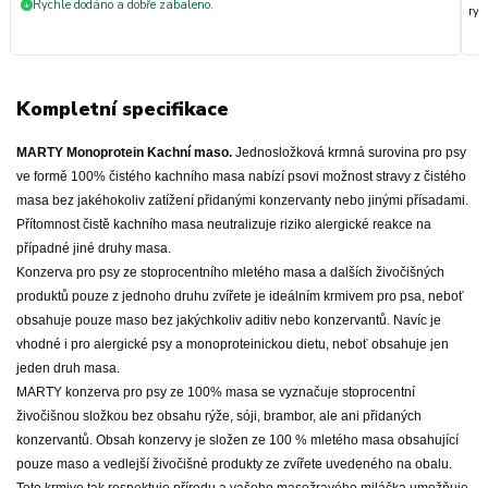
Rychle dodáno a dobře zabaleno.
+
ryc
Kompletní specifikace
MARTY Monoprotein Kachní maso.
Jednosložková krmná surovina pro psy
ve formě 100% čistého kachního masa nabízí psovi možnost stravy z čistého
masa bez jakéhokoliv zatížení přidanými konzervanty nebo jinými přísadami.
Přítomnost čistě kachního masa neutralizuje riziko alergické reakce na
případné jiné druhy masa.
Konzerva pro psy ze stoprocentního mletého masa a dalších živočišných
produktů pouze z jednoho druhu zvířete je ideálním krmivem pro psa, neboť
obsahuje pouze maso bez jakýchkoliv aditiv nebo konzervantů. Navíc je
vhodné i pro alergické psy a monoproteinickou dietu, neboť obsahuje jen
jeden druh masa.
MARTY konzerva pro psy ze 100% masa se vyznačuje stoprocentní
živočišnou složkou bez obsahu rýže, sóji, brambor, ale ani přidaných
konzervantů. Obsah konzervy je složen ze 100 % mletého masa obsahující
pouze maso a vedlejší živočišné produkty ze zvířete uvedeného na obalu.
Toto krmivo tak respektuje přírodu a vašeho masožravého miláčka umožňuje