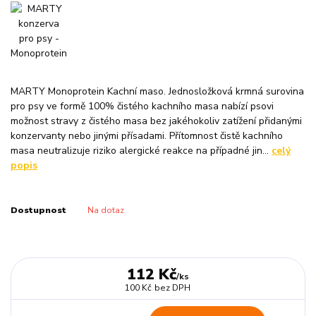
MARTY Monoprotein Kachní maso. Jednosložková krmná surovina
pro psy ve formě 100% čistého kachního masa nabízí psovi
možnost stravy z čistého masa bez jakéhokoliv zatížení přidanými
konzervanty nebo jinými přísadami. Přítomnost čistě kachního
masa neutralizuje riziko alergické reakce na případné jin...
celý
popis
Dostupnost
Na dotaz
112 Kč
/
ks
100 Kč
bez DPH