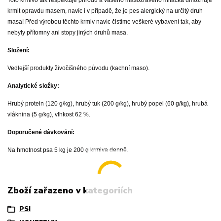
krmit opravdu masem, navíc i v případě, že je pes alergický na určitý druh
masa! Před výrobou těchto krmiv navíc čistíme veškeré vybavení tak, aby
nebyly přítomny ani stopy jiných druhů masa.
Složení:
Vedlejší produkty živočišného původu (kachní maso).
Analytické složky:
Hrubý protein (120 g/kg), hrubý tuk (200 g/kg), hrubý popel (60 g/kg), hrubá
vláknina (5 g/kg), vlhkost 62 %.
Doporučené dávkování:
Na hmotnost psa 5 kg je 200 g krmiva denně.
Zboží zařazeno v kategoriích
PSI