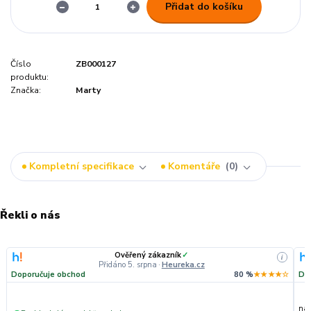
Přidat do košíku
Číslo
ZB000127
produktu:
Značka:
Marty
Kompletní specifikace
Komentáře
0
Řekli o nás
Ověřený zákazník
✓
i
Přidáno 5. srpna
·
Heureka.cz
Doporučuje obchod
80 %
★★★★☆
Do
nak