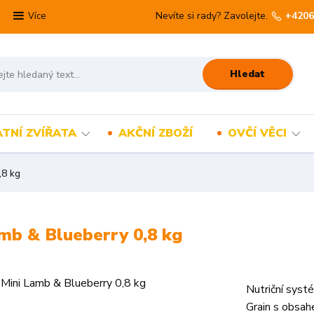
Nevíte si rady? Zavolejte.
+4206
Více
Hledat
TNÍ ZVÍŘATA
AKČNÍ ZBOŽÍ
OVČÍ VĚCI
,8 kg
mb & Blueberry 0,8 kg
Nutriční syst
Grain s obsah