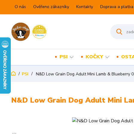
O nás
Ověřeno zákazníky
Kontakty
Doprava a platba
PSI
KOČKY
OSTA
PSI
N&D Low Grain Dog Adult Mini Lamb & Blueberry 0
N&D Low Grain Dog Adult Mini La