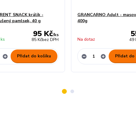
RENT SNACK králík -
GRANCARNO Adult - masový
šený pamlsek, 40 g
400g
95 Kč
5
/
ks
 ks
Na dotaz
85 Kč
bez DPH
49 
Přidat do košíku
Přidat do