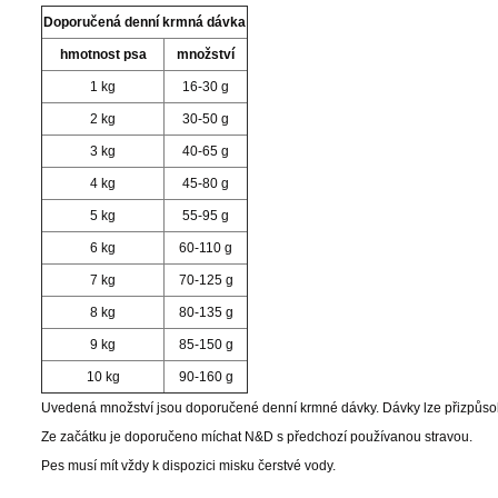
Doporučená denní krmná dávka
hmotnost psa
množství
1 kg
16-30 g
2 kg
30-50 g
3 kg
40-65 g
4 kg
45-80 g
5 kg
55-95 g
6 kg
60-110 g
7 kg
70-125 g
8 kg
80-135 g
9 kg
85-150 g
10 kg
90-160 g
Uvedená množství jsou doporučené denní krmné dávky. Dávky lze přizpůso
Ze začátku je doporučeno míchat N&D s předchozí používanou stravou.
Pes musí mít vždy k dispozici misku čerstvé vody.