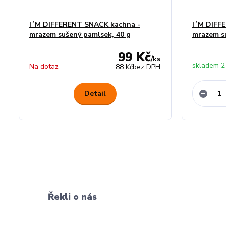
I´M DIFFERENT SNACK kachna -
I´M DIFFE
mrazem sušený pamlsek, 40 g
mrazem su
99 Kč
/
ks
skladem 2
Na dotaz
88 Kč
bez DPH
Detail
Řekli o nás