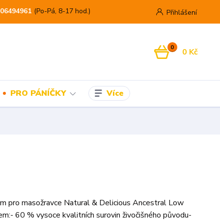
06494961
(Po-Pá, 8-17 hod.)
Přihlášení
0
0 Kč
Více
PRO PÁNÍČKY
ém pro masožravce Natural & Delicious Ancestral Low
em:- 60 % vysoce kvalitních surovin živočišného původu-