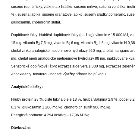
sušené řepné řízky, vláknina z hrášku, sušené mrkve, sušená vojtěška, inuli
%), sušená jablka, sušené granátové jablko, sušený sladký pomeranč, sušen
glukosamin, chondroitin sulfát.
Doplňkové látky: Nutriční doplňkové látky (na 1 kg): vitamin A 15 000 MJ, vi
15 mg, vitamin B
7,5 mg, vitamin B
6 mg, vitamin B
4,5 mg, vitamin H 0,38
2
6
1
chelát zinku analogické metioninové hydrolázy 910 mg, chelát manganu an
mg, chelát mědi analogické metioninové hydrolázy 88 mg, inaktivované kva
Senzorické doplňkové látky: extrakt z aloe vera 1 000 mg, extrakt ze zelené
Antioxidanty: tokoferol - bohaté výtažky přírodního původu.
Analytické složky:
Hrubý protein 28 %, čisté tuky a oleje 18 %, hrubá vláknina 2,9 %, popel 8
0,3 %, glukosamin 1 200 mg/kg, chondroitin sulfát 900 mg/kg.
Energická hodnota: 4 294 kcal/kg – 17,96 MJ/kg.
Dávkování: