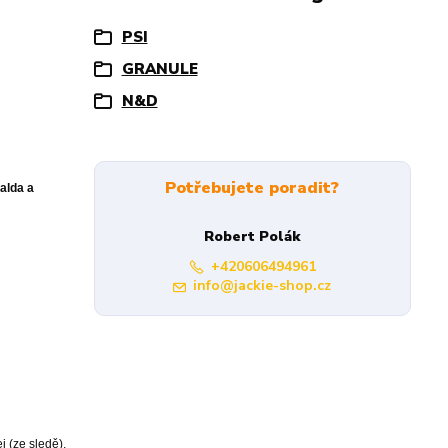
PSI
GRANULE
N&D
Potřebujete poradit?
alda a
Robert Polák
+420606494961
info@jackie-shop.cz
j (ze sledě),