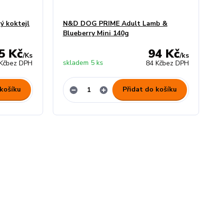
 koktejl
N&D DOG PRIME Adult Lamb &
Blueberry Mini 140g
5 Kč
94 Kč
/
Ks
/
ks
skladem 5 ks
Kč
bez DPH
84 Kč
bez DPH
 košíku
Přidat do košíku