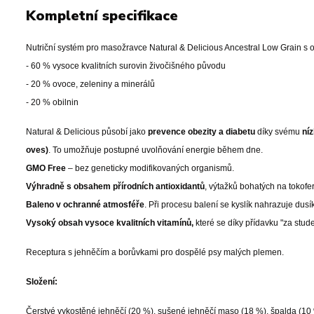
Kompletní specifikace
Nutriční systém pro masožravce Natural & Delicious Ancestral Low Grain s
- 60 % vysoce kvalitních surovin živočišného původu
- 20 % ovoce, zeleniny a minerálů
- 20 % obilnin
Natural & Delicious působí jako
prevence obezity a diabetu
díky svému
ní
oves)
. To umožňuje postupné uvolňování energie během dne.
GMO Free
– bez geneticky modifikovaných organismů.
Výhradně s obsahem přírodních antioxidantů
, výtažků bohatých na tokof
Baleno v ochranné atmosféře
. Při procesu balení se kyslík nahrazuje dusí
Vysoký obsah vysoce kvalitních vitamínů,
které se díky přídavku "za stude
Receptura s jehněčím a borůvkami pro dospělé psy malých plemen.
Složení:
Čerstvé vykostěné jehněčí (20 %), sušené jehněčí maso (18 %), špalda (10 %),