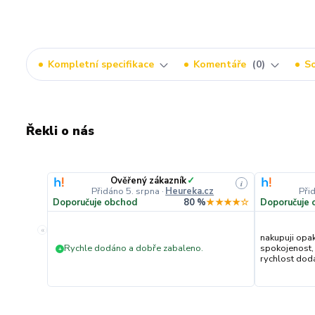
Kompletní specifikace
Komentáře
0
So
Řekli o nás
Ověřený zákazník
✓
i
Přidáno 5. srpna
·
Heureka.cz
Při
Doporučuje obchod
80 %
★★★★☆
Doporučuje 
«
nakupuji opa
Rychle dodáno a dobře zabaleno.
spokojenost,
+
rychlost dodán