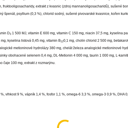
n, fruktooligosacharidy, extrakt z kvasnic (zdroj mannanoligosacharidů), sušené bo
ý špenát, psyllium (0,3 %), chlorid sodný, sušené pivovarské kvasnice, kořen kurk
tamin D
1 500 MJ, vitamin E 600 mg, vitamin C 150 mg, niacin 37,5 mg, kyselina p
3
 mg, kyselina listová 0,45 mg, vitamin B
0,1 mg, cholin chlorid 2 500 mg, betakaro
12
alogické metioninové hydrolázy 380 mg, chelát železa analogické metioninové hyd
sinky obohacené selenem 0,4 mg, DL-Metionin 4 000 mg, taurin 1 000 mg, L-karnit
ho čaje 100 mg, extrakt z rozmarýnu.
,2 %, vlhkost 9 %, vápník 1,4 %, fosfor 1,1 %, omega-6 3,3 %, omega-3 0,9 %, DHA 