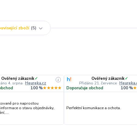
uvisející zboží
5
Ověřený zákazník
✓
Ověřený zákazník
✓
i
dáno 4. srpna
·
Heureka.cz
Přidáno 21. července
·
Heureka.
obchod
100 %
★★★★★
Doporučuje obchod
100 %
★
kovaně pro naprostou
 informace o stavu objednávky,
Perfektní komunikace a ochota.
í,....