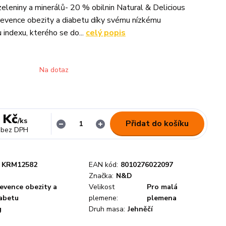
eleniny a minerálů- 20 % obilnin Natural & Delicious
revence obezity a diabetu díky svému nízkému
indexu, kterého se do...
celý popis
Na dotaz
 Kč
/
ks
Přidat do košíku
bez DPH
KRM12582
EAN kód:
8010276022097
Značka:
N&D
evence obezity a
Velikost
Pro malá
abetu
plemene:
plemena
g
Druh masa:
Jehněčí