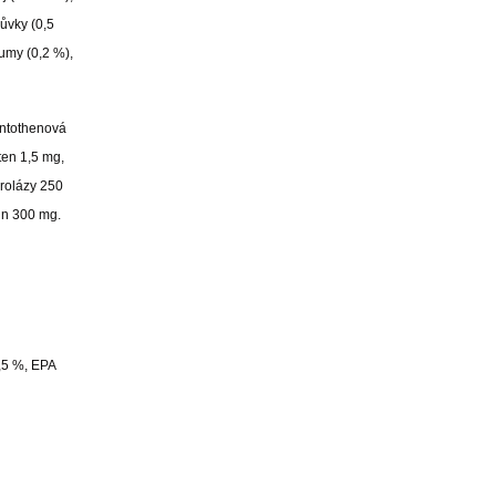
růvky (0,5
umy (0,2 %),
antothenová
ten 1,5 mg,
rolázy 250
in 300 mg.
0,5 %, EPA