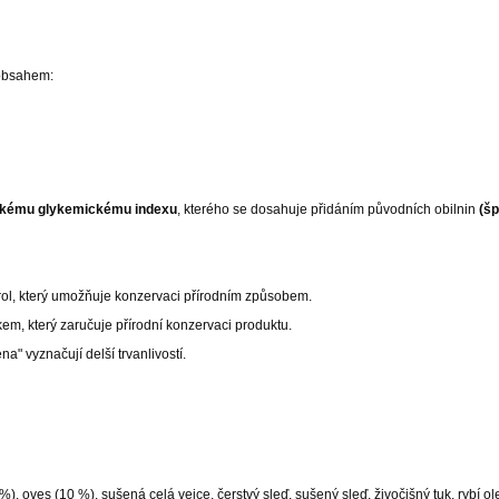
 obsahem:
zkému glykemickému indexu
, kterého se dosahuje přidáním původních obilnin
(šp
erol, který umožňuje konzervaci přírodním způsobem.
kem, který zaručuje přírodní konzervaci produktu.
na" vyznačují delší trvanlivostí.
 oves (10 %), sušená celá vejce, čerstvý sleď, sušený sleď, živočišný tuk, rybí ole