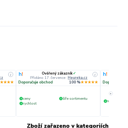
Ověřený zákazník
✓
O
i
i
cz
Přidáno 17. července
·
Heureka.cz
Přidáno
★★★★
Doporučuje obchod
100 %
★★★★★
Doporučuje o
»
ceny
šíře sortimentu
+
+
slušná rychl
+
rychlost
+
Zboží zařazeno v kategoriích