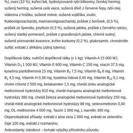
%), oves (10 %), kuřecí tuk, hydrolyzované rybí bílkoviny, čerstvý herring,
sušený herring, sušená celá vejce, sušená dřeň z červené řepy, rybí olej,
vláknina z hrášku, sušené mrkve, sušená vojtěška, inulin,
fruktooligosacharidy, mannanoligosacharidy, prášek z borůvek, (0,5 %),
prášek ze špenátu, psyllium (0,3 %), sušená jablka, prášek z černého rybízu,
sušený sladký pomeranč, prášek z granátových jablek, chlorid sodný,
sušené pivovarské kvasnice, kořen kurkumy (0,2 %), glukosamin, chondroitin
sulfát, extrakt z afrikánu (zdroj luteinu).
Doplňkové látky: nutriční doplňkové látky (v 1 kg): Vitamín A 15 000 MJ,
Vitamín D
1 500 MJ, Vitamín E 600 mg, Vitamín C 150 mg, niacin 37,5 mg,
3
kyselina pantothenová 15 mg, Vitamín B
7,5 mg, Vitamín B
6 mg, Vitamín
2
6
B
4,5 mg, Vitamín H 0,38 mg, kyselina listová 0,45 mg, Vitamín B
0,1 mg,
1
12
cholin chlorid 2 500 mg, betakaroten 1,5 mg, chelát zinku analogické
metioninové hydrolázy 910 mg, chelát manganu analogické metioninové
hydrolázy 380 mg, chelát železa analogické metioninové hydrolázy 250 mg,
chelát mědi analogické metioninové hydrolázy 88 mg, selenometionin 0,40
mg; DL-methionine 4 000 mg, Taurin 1 000 mg, L-karnitin 300 mg.
Organoleptické přísady: extrakt z aloe vera 1 000 mg, extrakt ze zeleného
čaje 100 mg, extrakt z rozmarýnu.
Antioxidanty: tokoferol – bohaté výtažky přírodního původu.