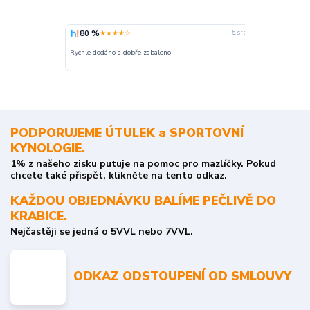
80 %
100 %
★★★★☆
★
5. srpna
nakupuji opak
Rychle dodáno a dobře zabaleno.
o stavu objedn
PODPORUJEME ÚTULEK a SPORTOVNÍ
KYNOLOGIE.
1% z našeho zisku putuje na pomoc pro mazlíčky. Pokud
chcete také přispět, klikněte na tento odkaz.
KAŽDOU OBJEDNÁVKU BALÍME PEČLIVĚ DO
KRABICE.
Nejčastěji se jedná o 5VVL nebo 7VVL.
ODKAZ ODSTOUPENÍ OD SMLOUVY