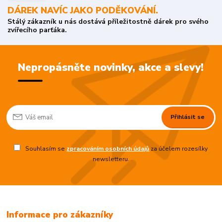
DÁREK NAVÍC JAKO PODĚKOVÁNÍ.
Stálý zákazník u nás dostává příležitostně dárek pro svého
zvířecího parťáka.
Nepropásněte novinky, akce a slevy!
Přihlásit se
Souhlasím se
zpracováním osobních údajů
za účelem rozesílky
newsletteru.
Informace pro zákazníky