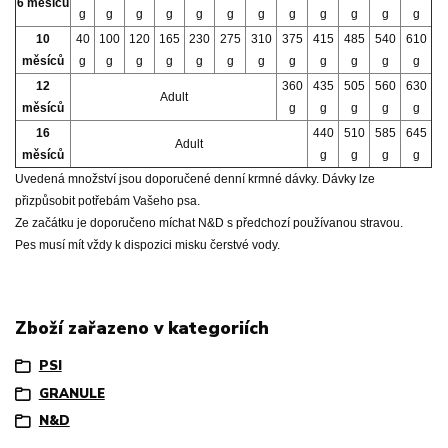
6 měsíců
g
g
g
g
g
g
g
g
g
g
g
g
10
40
100
120
165
230
275
310
375
415
485
540
610
měsíců
g
g
g
g
g
g
g
g
g
g
g
g
12
360
435
505
560
630
Adult
měsíců
g
g
g
g
g
16
440
510
585
645
Adult
měsíců
g
g
g
g
Uvedená množství jsou doporučené denní krmné dávky. Dávky lze
přizpůsobit potřebám Vašeho psa.
Ze začátku je doporučeno míchat N&D s předchozí používanou stravou.
Pes musí mít vždy k dispozici misku čerstvé vody.
Zboží zařazeno v kategoriích
PSI
GRANULE
N&D