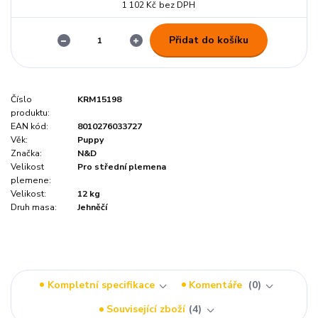
1 102 Kč
bez DPH
Přidat do košíku
Číslo
KRM15198
produktu:
EAN kód:
8010276033727
Věk:
Puppy
Značka:
N&D
Velikost
Pro střední plemena
plemene:
Velikost:
12 kg
Druh masa:
Jehněčí
Kompletní specifikace
Komentáře
0
Související zboží
4