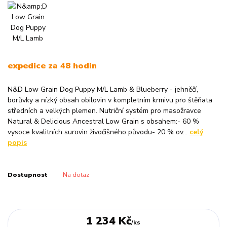
expedice za 48 hodin
N&D Low Grain Dog Puppy M/L Lamb & Blueberry - jehněčí,
borůvky a nízký obsah obilovin v kompletním krmivu pro štěňata
středních a velkých plemen. Nutriční systém pro masožravce
Natural & Delicious Ancestral Low Grain s obsahem:- 60 %
vysoce kvalitních surovin živočišného původu- 20 % ov...
celý
popis
Dostupnost
Na dotaz
1 234 Kč
/
ks