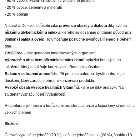
- 60 % vysoce kvalitních surovin živočišného původu
- 20 % ovoce, zeleniny a minerálů
- 20 % obilnin
Natural & Delicious působí jako
prevence obezity a diabetu
díky svému
nízkému glykemickému indexu
, kterého se dosahuje přidáním původních
obilnin
(špalda a oves)
. To umožňuje postupné uvolňování energie během
dne.
GMO Free
– bez geneticky modifikovaných organismů.
Výhradně s obsahem přírodních antioxidantů
, výtažků bohatých na
tokoferol, který umožňuje konzervaci přírodním způsobem.
Baleno v ochranné atmosféře
. Při procesu balení se kyslík nahrazuje
dusíkem, který zaručuje přírodní konzervaci produktu.
Vysoký obsah vysoce kvalitních Vitamínů,
které se díky přídavku "za
studena" vyznačují delší trvanlivostí.
Receptura s jehněčím a borůvkami pro štěňata, březí a kojící feny středních a
velkých plemen
Složení:
Čerstvé vykostěné jehněčí (20 %), sušené jehněčí maso (20 %), špalda (10