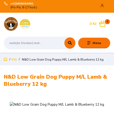
+420606494961
(Po-Pá, 8-17 hod.)
0
0 Kč
Menu
PSI
N&D Low Grain Dog Puppy M/L Lamb & Blueberry 12 kg
N&D Low Grain Dog Puppy M/L Lamb &
Blueberry 12 kg