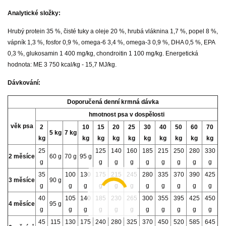
Analytické složky:
Hrubý protein 35 %, čisté tuky a oleje 20 %, hrubá vláknina 1,7 %, popel 8 %,
vápník 1,3 %, fosfor 0,9 %, omega-6 3,4 %, omega-3 0,9 %, DHA 0,5 %, EPA
0,3 %, glukosamin 1 400 mg/kg, chondroitin 1 100 mg/kg. Energetická
hodnota: ME 3 750 kcal/kg - 15,7 MJ/kg.
Dávkování:
Doporučená denní krmná dávka
hmotnost psa v dospělosti
věk psa
2
10
15
20
25
30
40
50
60
70
5 kg
7 kg
kg
kg
kg
kg
kg
kg
kg
kg
kg
kg
25
125
140
160
185
215
250
280
330
2 měsíce
60 g
70 g
95 g
g
g
g
g
g
g
g
g
g
35
100
130
175
215
245
280
335
370
390
425
3 měsíce
90 g
g
g
g
g
g
g
g
g
g
g
g
40
105
140
185
230
265
300
355
395
425
450
4 měsíce
95 g
g
g
g
g
g
g
g
g
g
g
g
45
115
130
175
240
280
325
370
450
520
585
645