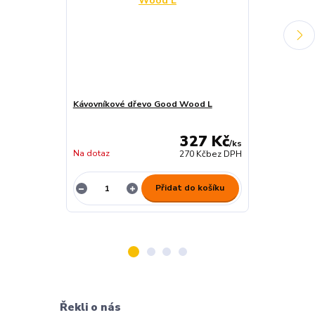
Kávovníkové dřevo Good Wood L
Brit DOG Let’
Lamb Bars 80
327 Kč
/
ks
Na dotaz
skladem 1 ks
270 Kč
bez DPH
Přidat do košíku
Řekli o nás