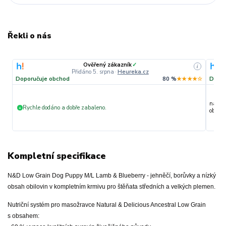
Řekli o nás
Ověřený zákazník
✓
i
Přidáno 5. srpna
·
Heureka.cz
Doporučuje obchod
80 %
★★★★☆
Dopor
nakupu
Rychle dodáno a dobře zabaleno.
+
objedn
Kompletní specifikace
N&D Low Grain Dog Puppy M/L Lamb & Blueberry - jehněčí, borůvky a nízký
obsah obilovin v kompletním krmivu pro štěňata středních a velkých plemen.
Nutriční systém pro masožravce Natural & Delicious Ancestral Low Grain
s obsahem: