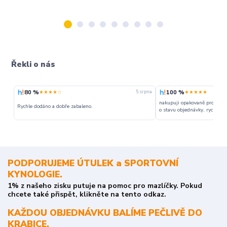
Řekli o nás
80 %
100 %
★★★★☆
★★★★★
5. srpna
nakupuji opakovaně pro napr
Rychle dodáno a dobře zabaleno.
o stavu objednávky, rychlost d
PODPORUJEME ÚTULEK a SPORTOVNÍ
KYNOLOGIE.
1% z našeho zisku putuje na pomoc pro mazlíčky. Pokud
chcete také přispět, klikněte na tento odkaz.
KAŽDOU OBJEDNÁVKU BALÍME PEČLIVĚ DO
KRABICE.