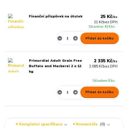
25 Kč
Finanční příspěvek na útulek
/
ks
21 Kč
bez DPH
Skladem 424 ks
Přidat do košíku
2 335 Kč
Primordial Adult Grain Free
/
ks
Buffalo and Mackerel 2 x 12
2 085 Kč
bez DPH
kg
Skladem 8 ks
Přidat do košíku
Kompletní specifikace
Komentáře
0