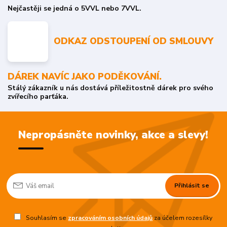
Nejčastěji se jedná o 5VVL nebo 7VVL.
ODKAZ ODSTOUPENÍ OD SMLOUVY
DÁREK NAVÍC JAKO PODĚKOVÁNÍ.
Stálý zákazník u nás dostává příležitostně dárek pro svého
zvířecího parťáka.
Nepropásněte novinky, akce a slevy!
Přihlásit se
Souhlasím se
zpracováním osobních údajů
za účelem rozesílky