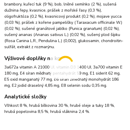
brambory, kuřecí tuk (9 %), bob, lněné semínko (2 %), sušená
dužnina řepy, kvasnice, prášek z mořské řasy (0,3 %),
oligofruktóza (0,2 %), kvasnicový produkt (0,2 %), mojave yucca
(0,03 %), prášek z kořene pampelišky (Taraxacum officinale W.)
(0,02 %), sušené granátové jablko (Punica granatum) (0,02 %),
sušený ananas (Ananas sativus L.) (0,02 %), sušený plod šípku
(Rosa Canina L.R., Pendulina L.) (0,002), glukosamin, chondroitin-
sulfát, extrakt z rozmarýnu.
Výživové doplňky na kg
3a672a vitamin A 21000 UI, vitamin D3 1400 UI, 3a700 vitamin E
180 mg, E4 síran měďnatý pentahydrát 59 mg, E1 siderit 62 mg,
E5 oxid manganatý 77 mg, E6 síran zinečnatý monohydrát 186
mg, E2 jodid draselný 4,85 mg, E8 selenin sodu 0,35 mg.
Analytické složky
Vlhkost 8 %, hrubá bílkovina 30 %, hrubé oleje a tuky 18 %,
hrubá popelovina 8,5 %, hrubá vláknina 2,4 %.