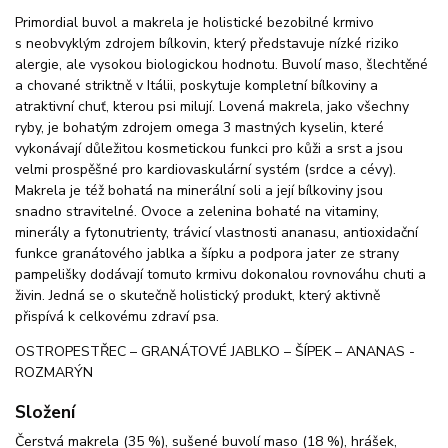
Primordial buvol a makrela je holistické bezobilné krmivo
s neobvyklým zdrojem bílkovin, který představuje nízké riziko
alergie, ale vysokou biologickou hodnotu. Buvolí maso, šlechtěné
a chované striktně v Itálii, poskytuje kompletní bílkoviny a
atraktivní chuť, kterou psi milují. Lovená makrela, jako všechny
ryby, je bohatým zdrojem omega 3 mastných kyselin, které
vykonávají důležitou kosmetickou funkci pro kůži a srst a jsou
velmi prospěšné pro kardiovaskulární systém (srdce a cévy).
Makrela je též bohatá na minerální soli a její bílkoviny jsou
snadno stravitelné. Ovoce a zelenina bohaté na vitaminy,
minerály a fytonutrienty, trávicí vlastnosti ananasu, antioxidační
funkce granátového jablka a šípku a podpora jater ze strany
pampelišky dodávají tomuto krmivu dokonalou rovnováhu chuti a
živin. Jedná se o skutečně holistický produkt, který aktivně
přispívá k celkovému zdraví psa.
OSTROPESTŘEC – GRANÁTOVÉ JABLKO – ŠÍPEK – ANANAS -
ROZMARÝN
Složení
Čerstvá makrela (35 %), sušené buvolí maso (18 %), hrášek,