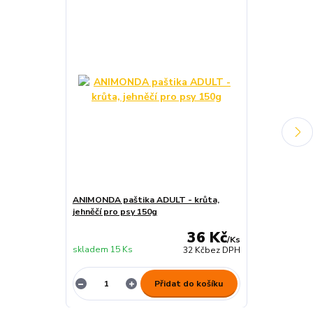
ANIMONDA paštika ADULT - krůta,
Essential Foo
jehněčí pro psy 150g
36 Kč
/
Ks
skladem 15 Ks
skladem 2 ks
32 Kč
bez DPH
Přidat do košíku