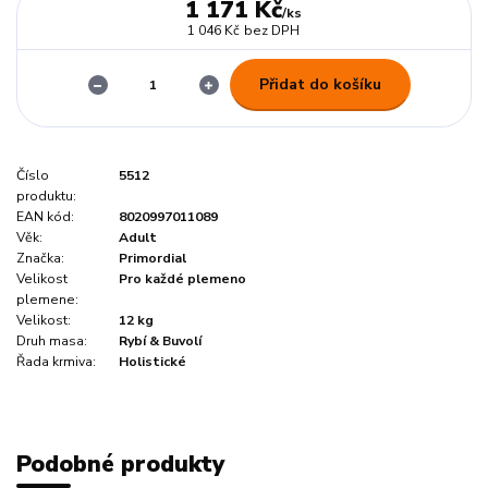
1 171 Kč
/
ks
1 046 Kč
bez DPH
Přidat do košíku
Číslo
5512
produktu:
EAN kód:
8020997011089
Věk:
Adult
Značka:
Primordial
Velikost
Pro každé plemeno
plemene:
Velikost:
12 kg
Druh masa:
Rybí & Buvolí
Řada krmiva:
Holistické
Podobné produkty