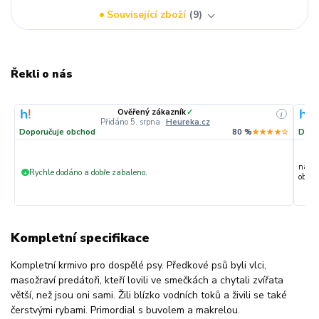
Související zboží
9
Řekli o nás
Ověřený zákazník
✓
i
Přidáno 5. srpna
·
Heureka.cz
Doporučuje obchod
80 %
★★★★☆
Dopo
nakup
Rychle dodáno a dobře zabaleno.
+
objedn
Kompletní specifikace
Kompletní krmivo pro dospělé psy. Předkové psů byli vlci,
masožraví predátoři, kteří lovili ve smečkách a chytali zvířata
větší, než jsou oni sami. Žili blízko vodních toků a živili se také
čerstvými rybami. Primordial s buvolem a makrelou.