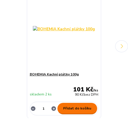
BOHEMIA Kachní plátky 100g
BOHEMIA Hově
101 Kč
/
ks
skladem 2 ks
skladem 2 ks
90 Kč
bez DPH
Přidat do košíku