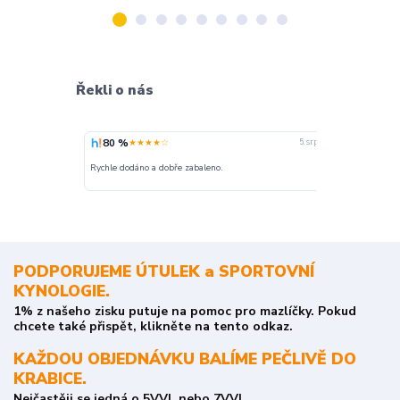
Řekli o nás
80 %
100 %
★★★★☆
★
5. srpna
nakupuji opak
Rychle dodáno a dobře zabaleno.
o stavu objedn
PODPORUJEME ÚTULEK a SPORTOVNÍ
KYNOLOGIE.
1% z našeho zisku putuje na pomoc pro mazlíčky. Pokud
chcete také přispět, klikněte na tento odkaz.
KAŽDOU OBJEDNÁVKU BALÍME PEČLIVĚ DO
KRABICE.
Nejčastěji se jedná o 5VVL nebo 7VVL.