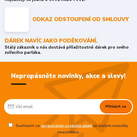
ODKAZ ODSTOUPENÍ OD SMLOUVY
DÁREK NAVÍC JAKO PODĚKOVÁNÍ.
Stálý zákazník u nás dostává příležitostně dárek pro svého
zvířecího parťáka.
Nepropásněte novinky, akce a slevy!
Přihlásit se
Souhlasím se
zpracováním osobních údajů
za účelem rozesílky
newsletteru.