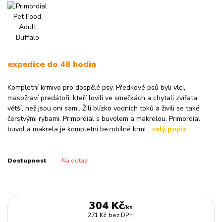
expedice do 48 hodin
Kompletní krmivo pro dospělé psy. Předkové psů byli vlci,
masožraví predátoři, kteří lovili ve smečkách a chytali zvířata
větší, než jsou oni sami. Žili blízko vodních toků a živili se také
čerstvými rybami. Primordial s buvolem a makrelou. Primordial
buvol a makrela je kompletní bezobilné krmi...
celý popis
Dostupnost
Na dotaz
304 Kč
/
ks
271 Kč
bez DPH