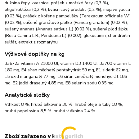
dužnina řepy, kvasnice, prášek z mořské řasy (0,3 %),
oligofruktóza (0,2 %), kvasnicový produkt (0,2 %), mojave yucca
(0,03 %), prášek z kořene pampelišky (Taraxacum officinale W.)
(0,02 %), sušené granátové jablko (Punica granatum) (0,02 %),
sušený ananas (Ananas sativus L.) (0,02 %), sušený plod šípku
(Rosa Canina L.R., Pendulina L.) (0,002), glukosamin, chondroitin-
sulfát, extrakt z rozmarýnu.
Výživové doplňky na kg
3a672a vitamin A 21000 UI, vitamin D3 1400 UI, 3a700 vitamin E
180 mg, E4 síran měďnatý pentahydrát 59 mg, E1 siderit 62 mg,
E5 oxid manganatý 77 mg, E6 síran zinečnatý monohydrát 186
mg, E2 jodid draselný 4,85 mg, E8 selenin sodu 0,35 mg.
Analytické složky
Vlhkost 8 %, hrubá bílkovina 30 %, hrubé oleje a tuky 18 %,
hrubá popelovina 8,5 %, hrubá vláknina 2,4 %.
Zboží zařazeno v kategoriích