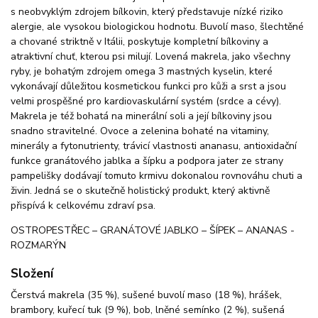
s neobvyklým zdrojem bílkovin, který představuje nízké riziko
alergie, ale vysokou biologickou hodnotu. Buvolí maso, šlechtěné
a chované striktně v Itálii, poskytuje kompletní bílkoviny a
atraktivní chuť, kterou psi milují. Lovená makrela, jako všechny
ryby, je bohatým zdrojem omega 3 mastných kyselin, které
vykonávají důležitou kosmetickou funkci pro kůži a srst a jsou
velmi prospěšné pro kardiovaskulární systém (srdce a cévy).
Makrela je též bohatá na minerální soli a její bílkoviny jsou
snadno stravitelné. Ovoce a zelenina bohaté na vitaminy,
minerály a fytonutrienty, trávicí vlastnosti ananasu, antioxidační
funkce granátového jablka a šípku a podpora jater ze strany
pampelišky dodávají tomuto krmivu dokonalou rovnováhu chuti a
živin. Jedná se o skutečně holistický produkt, který aktivně
přispívá k celkovému zdraví psa.
OSTROPESTŘEC – GRANÁTOVÉ JABLKO – ŠÍPEK – ANANAS -
ROZMARÝN
Složení
Čerstvá makrela (35 %), sušené buvolí maso (18 %), hrášek,
brambory, kuřecí tuk (9 %), bob, lněné semínko (2 %), sušená