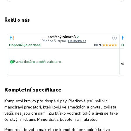
Řekli o nás
Ověřený zákazník
✓
i
Přidáno 5. srpna
·
Heureka.cz
Doporučuje obchod
80 %
★★★★☆
Dopor
nakupu
Rychle dodáno a dobře zabaleno.
+
objedn
Kompletní specifikace
Kompletní krmivo pro dospělé psy. Předkové psů byli vlci,
masožraví predátoři, kteří lovili ve smečkách a chytali zvířata
větší, než jsou oni sami. Žili blízko vodních toků a živili se také
čerstvými rybami. Primordial s buvolem a makrelou.
Primordial buvol a makrela je kompletní bezobilné krmivo