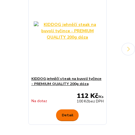
KIDDOG jehněčí steak na buvolí tyčince
KIDDOG hovězí
- PREMIUM QUALITY 200g dóza
g
112 Kč
/
Ks
Na dotaz
Na dotaz
100 Kč
bez DPH
Detail