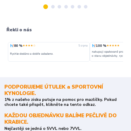
Řekli o nás
80 %
100 %
★★★★☆
★★★★★
5. srpna
nakupuji opakovaně pro napr
Rychle dodáno a dobře zabaleno.
o stavu objednávky, rychlost d
PODPORUJEME ÚTULEK a SPORTOVNÍ
KYNOLOGIE.
1% z našeho zisku putuje na pomoc pro mazlíčky. Pokud
chcete také přispět, klikněte na tento odkaz.
KAŽDOU OBJEDNÁVKU BALÍME PEČLIVĚ DO
KRABICE.
Nejčastěji se jedná o 5VVL nebo 7VVL.