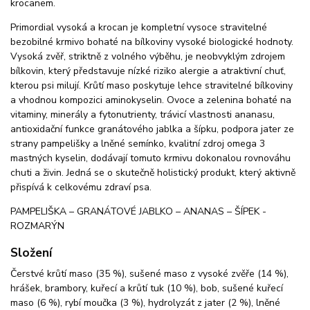
krocanem.
Primordial vysoká a krocan je kompletní vysoce stravitelné
bezobilné krmivo bohaté na bílkoviny vysoké biologické hodnoty.
Vysoká zvěř, striktně z volného výběhu, je neobvyklým zdrojem
bílkovin, který představuje nízké riziko alergie a atraktivní chuť,
kterou psi milují. Krůtí maso poskytuje lehce stravitelné bílkoviny
a vhodnou kompozici aminokyselin. Ovoce a zelenina bohaté na
vitaminy, minerály a fytonutrienty, trávicí vlastnosti ananasu,
antioxidační funkce granátového jablka a šípku, podpora jater ze
strany pampelišky a lněné semínko, kvalitní zdroj omega 3
mastných kyselin, dodávají tomuto krmivu dokonalou rovnováhu
chuti a živin. Jedná se o skutečně holistický produkt, který aktivně
přispívá k celkovému zdraví psa.
PAMPELIŠKA – GRANÁTOVÉ JABLKO – ANANAS – ŠÍPEK -
ROZMARÝN
Složení
Čerstvé krůtí maso (35 %), sušené maso z vysoké zvěře (14 %),
hrášek, brambory, kuřecí a krůtí tuk (10 %), bob, sušené kuřecí
maso (6 %), rybí moučka (3 %), hydrolyzát z jater (2 %), lněné