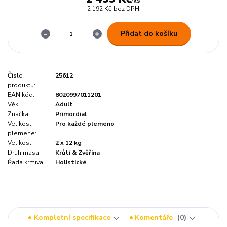
/
ks
2 192 Kč
bez DPH
Přidat do košíku
Číslo
25612
produktu:
EAN kód:
8020997011201
Věk:
Adult
Značka:
Primordial
Velikost
Pro každé plemeno
plemene:
Velikost:
2 x 12 kg
Druh masa:
Krůtí & Zvěřina
Řada krmiva:
Holistické
Kompletní specifikace
Komentáře
0