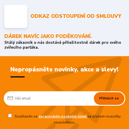
ODKAZ ODSTOUPENÍ OD SMLOUVY
DÁREK NAVÍC JAKO PODĚKOVÁNÍ.
Stálý zákazník u nás dostává příležitostně dárek pro svého
zvířecího parťáka.
Nepropásněte novinky, akce a slevy!
Přihlásit se
Souhlasím se
zpracováním osobních údajů
za účelem rozesílky
newsletteru.