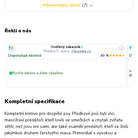
Související zboží
7
Řekli o nás
Ověřený zákazník
✓
i
Přidáno 5. srpna
·
Heureka.cz
Doporučuje obchod
80 %
★★★★☆
Dopo
nakup
Rychle dodáno a dobře zabaleno.
+
objedn
Kompletní specifikace
Kompletní krmivo pro dospělé psy. Předkové psů byli vlci,
masožraví predátoři, kteří lovili ve smečkách a chytali zvířata
větší, než jsou oni sami, ale také osamělí predátoři, kteří se živili
jakýmkoli druhem čerstvého masa. Primordial s vysokou a