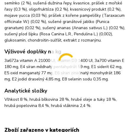
semínko (2 %), sušená dužnina řepy, kvasnice, prášek z mořské
řasy (0,3 %), oligofruktóza (0,2 %), kvasnicový produkt (0,2 %),
mojave yucca (0,03 %), prášek z kořene pampelišky (Taraxacum
officinale W.) (0,02 %), sušené granátové jablko (Punica
granatum) (0,02 %), sušený ananas (Ananas sativus L.) (0,02 %),
sušený plod šípku (Rosa Canina L.R., Pendulina L.) (0,002),
glukosamin, chondroitin-sulfát, extrakt z rozmarýnu.
Výživové doplňky na kg
3a672a vitamin A 21000 UI, vitamin D3 1400 UI, 3a700 vitamin E
180 mg, E4 síran měďnatý pentahydrát 59 mg, E1 siderit 62 mg,
E5 oxid manganatý 77 mg, E6 síran zinečnatý monohydrát 186
mg, E2 jodid draselný 4,85 mg, E8 selenin sodu 0,35 mg.
Analytické složky
Vlhkost 8 %, hrubá bílkovina 28 %, hrubé oleje a tuky 18 %,
hrubá popelovina 8,4 %, hrubá vláknina 2,4 %.
Zboží zařazeno v kategoriích