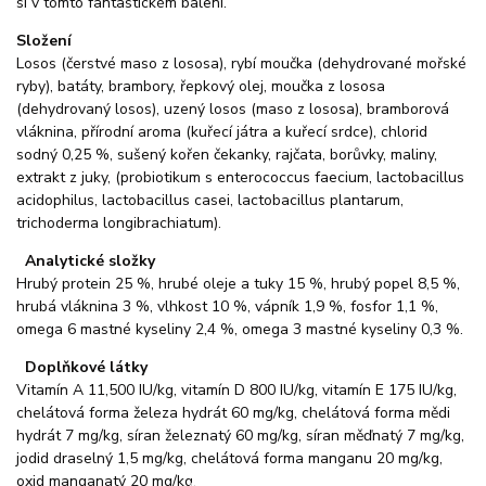
si v tomto fantastickém balení.
Složení
Losos (čerstvé maso z lososa), rybí moučka (dehydrované mořské
ryby), batáty, brambory, řepkový olej, moučka z lososa
(dehydrovaný losos), uzený losos (maso z lososa), bramborová
vláknina, přírodní aroma (kuřecí játra a kuřecí srdce), chlorid
sodný 0,25 %, sušený kořen čekanky, rajčata, borůvky, maliny,
extrakt z juky, (probiotikum s enterococcus faecium, lactobacillus
acidophilus, lactobacillus casei, lactobacillus plantarum,
trichoderma longibrachiatum).
Analytické složky
Hrubý protein 25 %, hrubé oleje a tuky 15 %, hrubý popel 8,5 %,
hrubá vláknina 3 %, vlhkost 10 %, vápník 1,9 %, fosfor 1,1 %,
omega 6 mastné kyseliny 2,4 %, omega 3 mastné kyseliny 0,3 %.
Doplňkové látky
Vitamín A 11,500 IU/kg, vitamín D 800 IU/kg, vitamín E 175 IU/kg,
chelátová forma železa hydrát 60 mg/kg, chelátová forma mědi
hydrát 7 mg/kg, síran železnatý 60 mg/kg, síran měďnatý 7 mg/kg,
jodid draselný 1,5 mg/kg, chelátová forma manganu 20 mg/kg,
oxid manganatý 20 mg/kg.