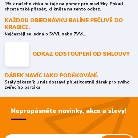
1% z našeho zisku putuje na pomoc pro mazlíčky. Pokud
chcete také přispět, klikněte na tento odkaz.
KAŽDOU OBJEDNÁVKU BALÍME PEČLIVĚ DO
KRABICE.
Nejčastěji se jedná o 5VVL nebo 7VVL.
ODKAZ ODSTOUPENÍ OD SMLOUVY
DÁREK NAVÍC JAKO PODĚKOVÁNÍ.
Stálý zákazník u nás dostává příležitostně dárek pro svého
zvířecího parťáka.
Nepropásněte novinky, akce a slevy!