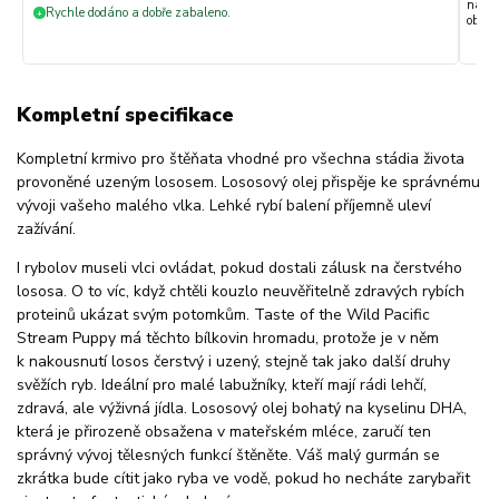
nakup
Rychle dodáno a dobře zabaleno.
+
objedn
Kompletní specifikace
Kompletní krmivo pro štěňata vhodné pro všechna stádia života
provoněné uzeným lososem. Lososový olej přispěje ke správnému
vývoji vašeho malého vlka. Lehké rybí balení příjemně uleví
zažívání.
I rybolov museli vlci ovládat, pokud dostali zálusk na čerstvého
lososa. O to víc, když chtěli kouzlo neuvěřitelně zdravých rybích
proteinů ukázat svým potomkům. Taste of the Wild Pacific
Stream Puppy má těchto bílkovin hromadu, protože je v něm
k nakousnutí losos čerstvý i uzený, stejně tak jako další druhy
svěžích ryb. Ideální pro malé labužníky, kteří mají rádi lehčí,
zdravá, ale výživná jídla. Lososový olej bohatý na kyselinu DHA,
která je přirozeně obsažena v mateřském mléce, zaručí ten
správný vývoj tělesných funkcí štěněte. Váš malý gurmán se
zkrátka bude cítit jako ryba ve vodě, pokud ho necháte zarybařit