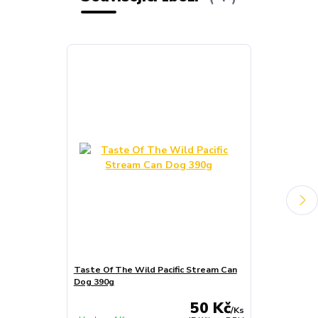
Taste Of The Wild Pacific Stream Can
Taste Of The
Dog 390g
Dog 390 g
50 Kč
/
Ks