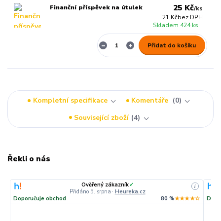
25 Kč
Finanční příspěvek na útulek
/
ks
21 Kč
bez DPH
Skladem 424 ks
Přidat do košíku
Kompletní specifikace
Komentáře
0
Související zboží
4
Řekli o nás
Ověřený zákazník
✓
i
Přidáno 5. srpna
·
Heureka.cz
Doporučuje obchod
80 %
★★★★☆
Dopo