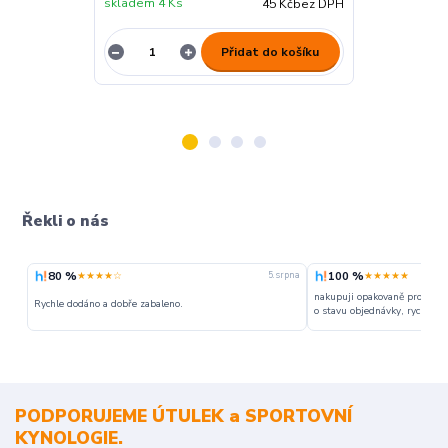
skladem 4 Ks
skladem 5 Ks
45 Kč
bez DPH
Přidat do košíku
Řekli o nás
80 %
100 %
★★★★☆
★★★★★
5. srpna
nakupuji opakovaně pro napr
Rychle dodáno a dobře zabaleno.
o stavu objednávky, rychlost d
PODPORUJEME ÚTULEK a SPORTOVNÍ
KYNOLOGIE.