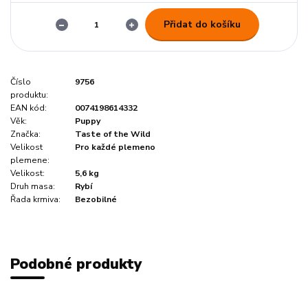
Přidat do košíku
Číslo
9756
produktu:
EAN kód:
0074198614332
Věk:
Puppy
Značka:
Taste of the Wild
Velikost
Pro každé plemeno
plemene:
Velikost:
5,6 kg
Druh masa:
Rybí
Řada krmiva:
Bezobilné
Podobné produkty