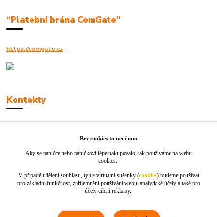
“Platební brána ComGate”
https://comgate.cz
Kontakty
Robert Polák
+420606494961
Bez cookies to není ono
Aby se paničce nebo páníčkovi lépe nakupovalo, tak používáme na webu
info@jackie-shop.cz
cookies.
V případě udělení souhlasu, tyhle virtuální sušenky (
cookies
) budeme používat
pro základní funkčnost, zpříjemnění používání webu, analytické účely a také pro
účely cílení reklamy.