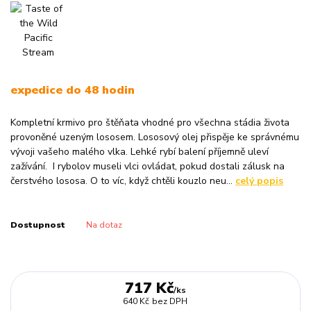
expedice do 48 hodin
Kompletní krmivo pro štěňata vhodné pro všechna stádia života
provoněné uzeným lososem. Lososový olej přispěje ke správnému
vývoji vašeho malého vlka. Lehké rybí balení příjemně uleví
zažívání. I rybolov museli vlci ovládat, pokud dostali zálusk na
čerstvého lososa. O to víc, když chtěli kouzlo neu...
celý popis
Dostupnost
Na dotaz
717 Kč
/
ks
640 Kč
bez DPH