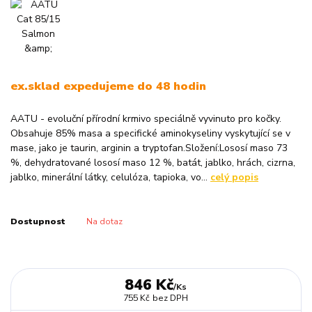
ex.sklad expedujeme do 48 hodin
AATU - evoluční přírodní krmivo speciálně vyvinuto pro kočky.
Obsahuje 85% masa a specifické aminokyseliny vyskytující se v
mase, jako je taurin, arginin a tryptofan.Složení:Lososí maso 73
%, dehydratované lososí maso 12 %, batát, jablko, hrách, cizrna,
jablko, minerální látky, celulóza, tapioka, vo...
celý popis
Dostupnost
Na dotaz
846 Kč
/
Ks
755 Kč
bez DPH