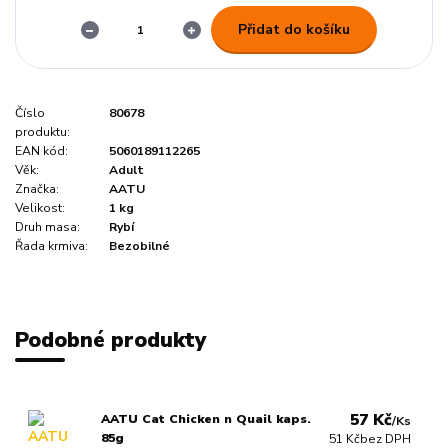
Přidat do košíku
Číslo
80678
produktu:
EAN kód:
5060189112265
Věk:
Adult
Značka:
AATU
Velikost:
1 kg
Druh masa:
Rybí
Řada krmiva:
Bezobilné
Podobné produkty
57 Kč
AATU Cat Chicken n Quail kaps.
/
Ks
85g
51 Kč
bez DPH