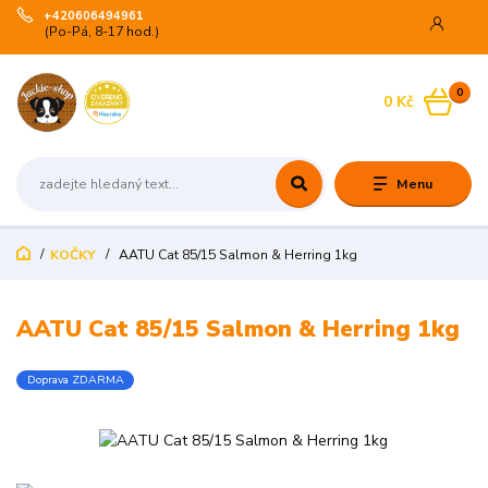
+420606494961
(Po-Pá, 8-17 hod.)
0
0 Kč
Menu
KOČKY
AATU Cat 85/15 Salmon & Herring 1kg
AATU Cat 85/15 Salmon & Herring 1kg
Doprava ZDARMA