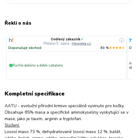
Řekli o nás
Ověřený zákazník
✓
i
Přidáno 5. srpna
·
Heureka.cz
Doporučuje obchod
80 %
★★★★☆
Dopo
nakup
Rychle dodáno a dobře zabaleno.
+
objedn
Kompletní specifikace
AATU - evoluční přírodní krmivo speciálně vyvinuto pro kočky.
Obsahuje 85% masa a specifické aminokyseliny vyskytující se v
mase, jako je taurin, arginin a tryptofan.
Složení:
Lososí maso 73 %, dehydratované lososí maso 12 %, batát,