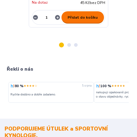
Na dotaz
45 Kč
bez DPH
Na dotaz
Přidat do košíku
Řekli o nás
80 %
100 %
★★★★☆
★★★★★
5. srpna
nakupuji opakovaně pro napr
Rychle dodáno a dobře zabaleno.
o stavu objednávky, rychlost d
PODPORUJEME ÚTULEK a SPORTOVNÍ
KYNOLOGIE.