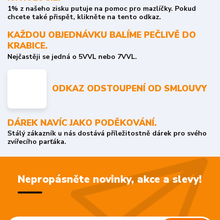
1% z našeho zisku putuje na pomoc pro mazlíčky. Pokud
chcete také přispět, klikněte na tento odkaz.
KAŽDOU OBJEDNÁVKU BALÍME PEČLIVĚ DO
KRABICE.
Nejčastěji se jedná o 5VVL nebo 7VVL.
ODKAZ ODSTOUPENÍ OD SMLOUVY
DÁREK NAVÍC JAKO PODĚKOVÁNÍ.
Stálý zákazník u nás dostává příležitostně dárek pro svého
zvířecího parťáka.
Nepropásněte novinky, akce a slevy!