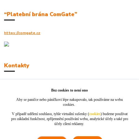
“Platební brána ComGate”
https://comgate.cz
Kontakty
Robert Polák
+420606494961
Bez cookies to není ono
Aby se paničce nebo páníčkovi lépe nakupovalo, tak používáme na webu
info@jackie-shop.cz
cookies.
V případě udělení souhlasu, tyhle virtuální sušenky (
cookies
) budeme používat
pro základní funkčnost, zpříjemnění používání webu, analytické účely a také pro
účely cílení reklamy.