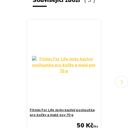
Související zboží
3
Fitmin For Life Jerky kachní pochoutka
Cats Best UNI
pro kočky a malé psy 70 g
pelety
50 Kč
/
ks