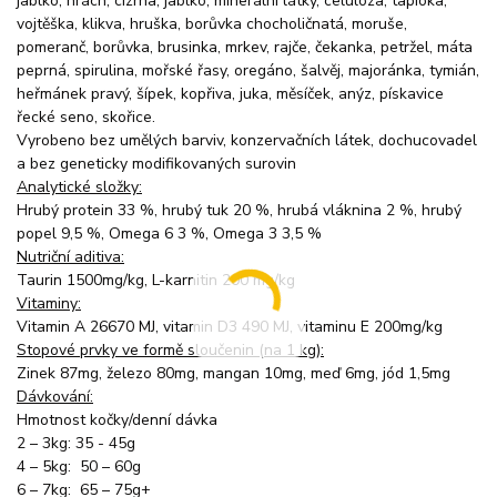
jablko, hrách, cizrna, jablko, minerální látky, celulóza, tapioka,
vojtěška, klikva, hruška, borůvka chocholičnatá, moruše,
pomeranč, borůvka, brusinka, mrkev, rajče, čekanka, petržel, máta
peprná, spirulina, mořské řasy, oregáno, šalvěj, majoránka, tymián,
heřmánek pravý, šípek, kopřiva, juka, měsíček, anýz, pískavice
řecké seno, skořice.
Vyrobeno bez umělých barviv, konzervačních látek, dochucovadel
a bez geneticky modifikovaných surovin
Analytické složky:
Hrubý protein 33 %, hrubý tuk 20 %, hrubá vláknina 2 %, hrubý
popel 9,5 %, Omega 6 3 %, Omega 3 3,5 %
Nutriční aditiva:
Taurin 1500mg/kg, L-karnitin 200 mg/kg
Vitaminy:
Vitamin A 26670 MJ, vitamin D3 490 MJ, vitaminu E 200mg/kg
Stopové prvky ve formě sloučenin (na 1 kg):
Zinek 87mg, železo 80mg, mangan 10mg, meď 6mg, jód 1,5mg
Dávkování:
Hmotnost kočky/denní dávka
2 – 3kg: 35 - 45g
4 – 5kg: 50 – 60g
6 – 7kg: 65 – 75g+