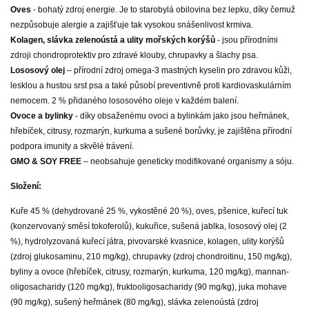
Oves
- bohatý zdroj energie. Je to starobylá obilovina bez lepku, díky čemuž
nezpůsobuje alergie a zajišťuje tak vysokou snášenlivost krmiva.
Kolagen, slávka zelenoústá a ulity mořských korýšů
- jsou přírodními
zdroji chondroprotektiv pro zdravé klouby, chrupavky a šlachy psa.
Lososový olej
– přírodní zdroj omega-3 mastných kyselin pro zdravou kůži,
lesklou a hustou srst psa a také působí preventivně proti kardiovaskulárním
nemocem. 2 % přidaného lososového oleje v každém balení.
Ovoce a bylinky
- díky obsaženému ovoci a bylinkám jako jsou heřmánek,
hřebíček, citrusy, rozmarýn, kurkuma a sušené borůvky, je zajištěna přírodní
podpora imunity a skvělé trávení.
GMO & SOY FREE
– neobsahuje geneticky modifikované organismy a sóju.
Složení:
Kuře 45 % (dehydrované 25 %, vykostěné 20 %), oves, pšenice, kuřecí tuk
(konzervovaný směsí tokoferolů), kukuřice, sušená jablka, lososový olej (2
%), hydrolyzovaná kuřecí játra, pivovarské kvasnice, kolagen, ulity korýšů
(zdroj glukosaminu, 210 mg/kg), chrupavky (zdroj chondroitinu, 150 mg/kg),
byliny a ovoce (hřebíček, citrusy, rozmarýn, kurkuma, 120 mg/kg), mannan-
oligosacharidy (120 mg/kg), fruktooligosacharidy (90 mg/kg), juka mohave
(90 mg/kg), sušený heřmánek (80 mg/kg), slávka zelenoústá (zdroj