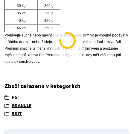
30 kg
260 g
35 kg
290 g
40 kg
320 g
45 kg
360 g
Podávejte suché nebo navlhčené teplou vodou. Krmivo je vhodné podávat v
průběhu dne v 1 nebo 2 stejných dávkách. Při prvním podání krmiva Brit
Premium smíchejte menší množství s předchozím krmivem a postupně
zvyšujte podíl krmiva Brit Premium. Vždy zajistěte, aby měl váš pes k pití
dostatek čerstvé vody.
Zboží zařazeno v kategoriích
PSI
GRANULE
BRIT