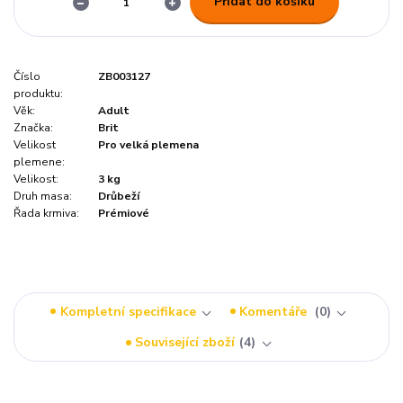
Přidat do košíku
Číslo
ZB003127
produktu:
Věk:
Adult
Značka:
Brit
Velikost
Pro velká plemena
plemene:
Velikost:
3 kg
Druh masa:
Drůbeží
Řada krmiva:
Prémiové
Kompletní specifikace
Komentáře
0
Související zboží
4