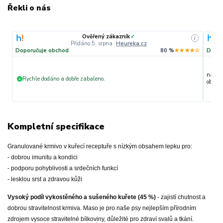
Řekli o nás
Ověřený zákazník
✓
i
Přidáno 5. srpna
·
Heureka.cz
Doporučuje obchod
80 %
★★★★☆
Dopor
nakupu
Rychle dodáno a dobře zabaleno.
+
objedn
Kompletní specifikace
Granulované krmivo v kuřecí receptuře s nízkým obsahem lepku pro:
- dobrou imunitu a kondici
- podporu pohyblivosti a srdečních funkcí
- lesklou srst a zdravou kůži
Vysoký podíl vykostěného a sušeného kuřete (45 %)
- zajistí chutnost a
dobrou stravitelnost krmiva. Maso je pro naše psy nejlepším přírodním
zdrojem vysoce stravitelné bílkoviny, důležité pro zdraví svalů a tkání.