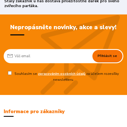
Stálý zákazník u nás dostává příležitostně dárek pro svého
zvířecího parťáka.
Nepropásněte novinky, akce a slevy!
Přihlásit se
Souhlasím se
zpracováním osobních údajů
za účelem rozesílky
newsletteru.
Informace pro zákazníky