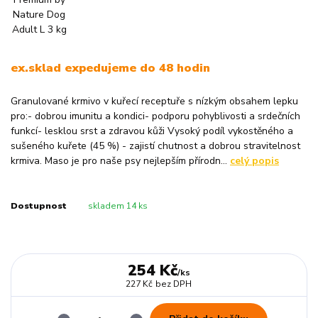
ex.sklad expedujeme do 48 hodin
Granulované krmivo v kuřecí receptuře s nízkým obsahem lepku
pro:- dobrou imunitu a kondici- podporu pohyblivosti a srdečních
funkcí- lesklou srst a zdravou kůži Vysoký podíl vykostěného a
sušeného kuřete (45 %) - zajistí chutnost a dobrou stravitelnost
krmiva. Maso je pro naše psy nejlepším přírodn...
celý popis
Dostupnost
skladem 14 ks
254 Kč
/
ks
227 Kč
bez DPH