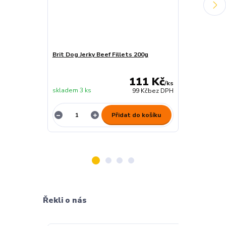
Brit Dog Jerky Beef Fillets 200g
Brit Dog Jerk
111 Kč
/
ks
skladem 3 ks
skladem 12 ks
99 Kč
bez DPH
Přidat do košíku
Řekli o nás