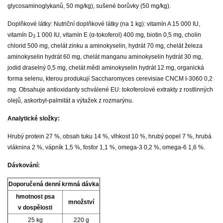
glycosaminoglykanů, 50 mg/kg), sušené borůvky (50 mg/kg).
Doplňkové látky: Nutriční doplňkové látky (na 1 kg): vitamín A 15 000 IU,
vitamín D
1 000 IU, vitamín E (α-tokoferol) 400 mg, biotin 0,5 mg, cholin
3
chlorid 500 mg, chelát zinku a aminokyselin, hydrát 70 mg, chelát železa
aminokyselin hydrát 60 mg, chelát manganu aminokyselin hydrát 30 mg,
jodid draselný 0,5 mg, chelát mědi aminokyselin hydrát 12 mg, organická
forma selenu, kterou produkují Saccharomyces cerevisiae CNCM I-3060 0,2
mg. Obsahuje antioxidanty schválené EU: tokoferolové extrakty z rostlinných
olejů, askorbyl-palmitát a výtažek z rozmarýnu.
Analytické složky:
Hrubý protein 27 %, obsah tuku 14 %, vlhkost 10 %, hrubý popel 7 %, hrubá
vláknina 2 %, vápník 1,5 %, fosfor 1,1 %, omega-3 0,2 %, omega-6 1,6 %.
Dávkování:
Doporučená denní krmná dávka
hmotnost psa
množství
v dospělosti
25 kg
220 g