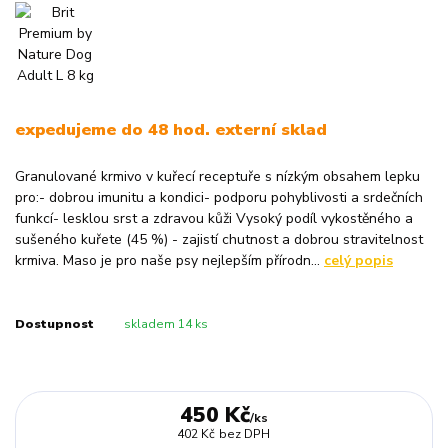
expedujeme do 48 hod. externí sklad
Granulované krmivo v kuřecí receptuře s nízkým obsahem lepku
pro:- dobrou imunitu a kondici- podporu pohyblivosti a srdečních
funkcí- lesklou srst a zdravou kůži Vysoký podíl vykostěného a
sušeného kuřete (45 %) - zajistí chutnost a dobrou stravitelnost
krmiva. Maso je pro naše psy nejlepším přírodn...
celý popis
Dostupnost
skladem 14 ks
450 Kč
/
ks
402 Kč
bez DPH