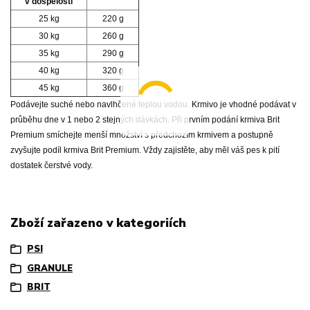
v dospělosti
25 kg
220 g
30 kg
260 g
35 kg
290 g
40 kg
320 g
45 kg
360 g
Podávejte suché nebo navlhčené teplou vodou. Krmivo je vhodné podávat v
průběhu dne v 1 nebo 2 stejných dávkách. Při prvním podání krmiva Brit
Premium smíchejte menší množství s předchozím krmivem a postupně
zvyšujte podíl krmiva Brit Premium. Vždy zajistěte, aby měl váš pes k pití
dostatek čerstvé vody.
Zboží zařazeno v kategoriích
PSI
GRANULE
BRIT