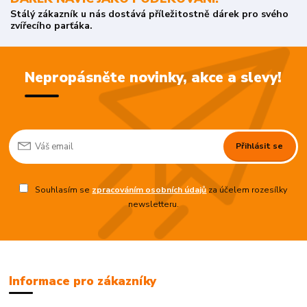
Stálý zákazník u nás dostává příležitostně dárek pro svého
zvířecího parťáka.
Nepropásněte novinky, akce a slevy!
Přihlásit se
Souhlasím se
zpracováním osobních údajů
za účelem rozesílky
newsletteru.
Informace pro zákazníky