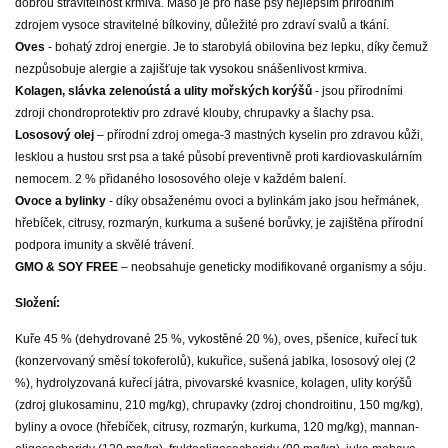
dobrou stravitelnost krmiva. Maso je pro naše psy nejlepším přírodním
zdrojem vysoce stravitelné bílkoviny, důležité pro zdraví svalů a tkání.
Oves
- bohatý zdroj energie. Je to starobylá obilovina bez lepku, díky čemuž
nezpůsobuje alergie a zajišťuje tak vysokou snášenlivost krmiva.
Kolagen, slávka zelenoústá a ulity mořských korýšů
- jsou přírodními
zdroji chondroprotektiv pro zdravé klouby, chrupavky a šlachy psa.
Lososový olej
– přírodní zdroj omega-3 mastných kyselin pro zdravou kůži,
lesklou a hustou srst psa a také působí preventivně proti kardiovaskulárním
nemocem. 2 % přidaného lososového oleje v každém balení.
Ovoce a bylinky
- díky obsaženému ovoci a bylinkám jako jsou heřmánek,
hřebíček, citrusy, rozmarýn, kurkuma a sušené borůvky, je zajištěna přírodní
podpora imunity a skvělé trávení.
GMO & SOY FREE
– neobsahuje geneticky modifikované organismy a sóju.
Složení:
Kuře 45 % (dehydrované 25 %, vykostěné 20 %), oves, pšenice, kuřecí tuk
(konzervovaný směsí tokoferolů), kukuřice, sušená jablka, lososový olej (2
%), hydrolyzovaná kuřecí játra, pivovarské kvasnice, kolagen, ulity korýšů
(zdroj glukosaminu, 210 mg/kg), chrupavky (zdroj chondroitinu, 150 mg/kg),
byliny a ovoce (hřebíček, citrusy, rozmarýn, kurkuma, 120 mg/kg), mannan-