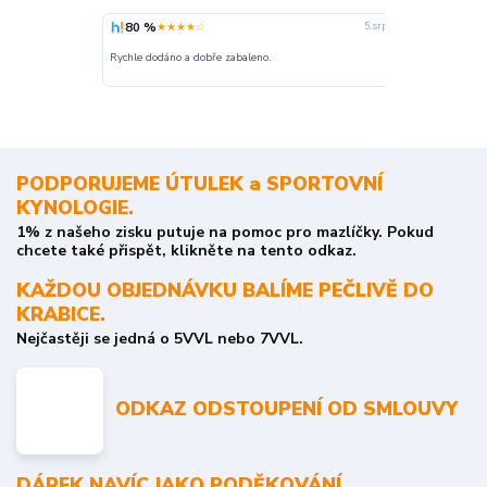
80 %
100 %
★★★★☆
★
5. srpna
nakupuji opak
Rychle dodáno a dobře zabaleno.
o stavu objedn
PODPORUJEME ÚTULEK a SPORTOVNÍ
KYNOLOGIE.
1% z našeho zisku putuje na pomoc pro mazlíčky. Pokud
chcete také přispět, klikněte na tento odkaz.
KAŽDOU OBJEDNÁVKU BALÍME PEČLIVĚ DO
KRABICE.
Nejčastěji se jedná o 5VVL nebo 7VVL.
ODKAZ ODSTOUPENÍ OD SMLOUVY
DÁREK NAVÍC JAKO PODĚKOVÁNÍ.