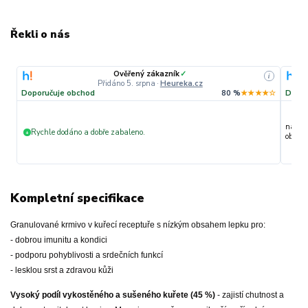
Řekli o nás
Ověřený zákazník
✓
i
Přidáno 5. srpna
·
Heureka.cz
Doporučuje obchod
80 %
★★★★☆
Dopor
nakupu
Rychle dodáno a dobře zabaleno.
+
objedn
Kompletní specifikace
Granulované krmivo v kuřecí receptuře s nízkým obsahem lepku pro:
- dobrou imunitu a kondici
- podporu pohyblivosti a srdečních funkcí
- lesklou srst a zdravou kůži
Vysoký podíl vykostěného a sušeného kuřete (45 %)
- zajistí chutnost a