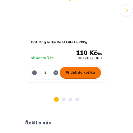
Brit Dog Jerky Beef Fillets 200g
Brit Dog Jerky
110 Kč
/
ks
skladem 3 ks
skladem 4 ks
98 Kč
bez DPH
Přidat do košíku
Řekli o nás