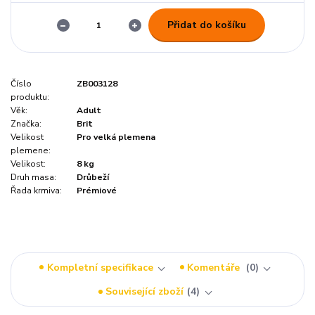
Přidat do košíku
Číslo
ZB003128
produktu:
Věk:
Adult
Značka:
Brit
Velikost
Pro velká plemena
plemene:
Velikost:
8 kg
Druh masa:
Drůbeží
Řada krmiva:
Prémiové
Kompletní specifikace
Komentáře
0
Související zboží
4