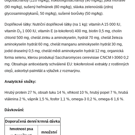
oligosacharidy (120 mg/kg), fruktooligosacharidy (90 mg/kg), juka mohave
(90 mg/kg), sušený heřmánek (80 mg/kg), slávka zelenoústá (zdroj
glycosaminoglykanů, 50 mg/kg), sušené borůvky (50 mg/kg).
Doplňkové látky: Nutriční doplňkové látky (na 1 kg): vitamín A 15 000 IU,
vitamín D
1 000 IU, vitamín E (α-tokoferol) 400 mg, biotin 0,5 mg, cholin
3
chlorid 500 mg, chelát zinku a aminokyselin, hydrát 70 mg, chelát železa
aminokyselin hydrát 60 mg, chelát manganu aminokyselin hydrát 30 mg,
jodid draselný 0,5 mg, chelát mědi aminokyselin hydrát 12 mg, organická
forma selenu, kterou produkují Saccharomyces cerevisiae CNCM I-3060 0,2
mg. Obsahuje antioxidanty schválené EU: tokoferolové extrakty z rostlinných
olejů, askorbyl-palmitát a výtažek z rozmarýnu.
Analytické složky:
Hrubý protein 27 %, obsah tuku 14 %, vlhkost 10 %, hrubý popel 7 %, hrubá
vláknina 2 %, vápník 1,5 %, fosfor 1,1 %, omega-3 0,2 %, omega-6 1,6 %.
Dávkování:
Doporučená denní krmná dávka
hmotnost psa
množství