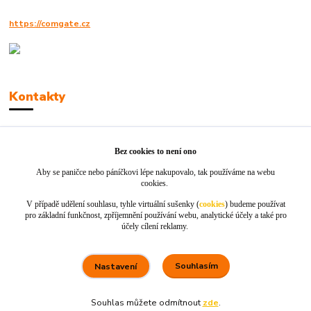
https://comgate.cz
Kontakty
Robert Polák
+420606494961
Bez cookies to není ono
Aby se paničce nebo páníčkovi lépe nakupovalo, tak používáme na webu
info@jackie-shop.cz
cookies.
V případě udělení souhlasu, tyhle virtuální sušenky (
cookies
) budeme používat
pro základní funkčnost, zpříjemnění používání webu, analytické účely a také pro
účely cílení reklamy.
Souhlasím
Nastavení
Vytvořeno na
Eshop-rychle.cz
Souhlas můžete odmítnout
zde
.
80 %
★★★★☆
100 %
★★★★★
5. srpna