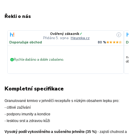
Řekli o nás
Ověřený zákazník
✓
i
Přidáno 5. srpna
·
Heureka.cz
Doporučuje obchod
80 %
★★★★☆
Dopor
nakupu
Rychle dodáno a dobře zabaleno.
+
objedn
Kompletní specifikace
Granulované krmivo v jehněčí receptuře s nízkým obsahem lepku pro:
- citlivé zažívání
- podporu imunity a kondice
- lesklou srst a zdravou kůži
Vysoký podíl vykostěného a sušeného jehněte (35 %)
- zajistí chutnost a