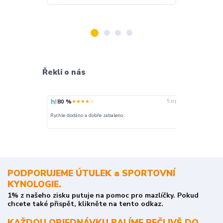
Řekli o nás
80 %
100 %
★★★★☆
★
5. srpna
nakupuji opak
Rychle dodáno a dobře zabaleno.
o stavu objedn
PODPORUJEME ÚTULEK a SPORTOVNÍ
KYNOLOGIE.
1% z našeho zisku putuje na pomoc pro mazlíčky. Pokud
chcete také přispět, klikněte na tento odkaz.
KAŽDOU OBJEDNÁVKU BALÍME PEČLIVĚ DO