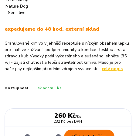
expedujeme do 48 hod. externí sklad
Granulované krmivo v jehněčí receptuře s nízkým obsahem lepku
pro:- citlivé zažívání- podporu imunity a kondice- lesklou srst a
zdravou kůži Vysoký podíl vykostěného a sušeného jehněte (35
%) - zajistí chutnost a lepší stravitelnost krmiva. Maso je pro
naše psy nejlepším přírodním zdrojem vysoce str...
celý popis
Dostupnost
skladem 1 Ks
260 Kč
/
Ks
232 Kč
bez DPH