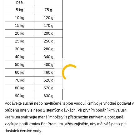
psa
5 kg
75 g
10 kg
120 g
15 kg
170 g
20 kg
200 g
25 kg
250 g
30 kg
280 g
40 kg
340 g
50 kg
400 g
60 kg
460 g
70 kg
520 g
80 kg
570 g
90 kg
630 g
Podávejte suché nebo navlhčené teplou vodou. Krmivo je vhodné podávat v
průběhu dne v 1 nebo 2 stejných dávkách. Při prvním podání krmiva Brit
Premium smíchejte menší množství s předchozím krmivem a postupně
zvyšujte podíl krmiva Brit Premium. Vždy zajistěte, aby měl váš pes k pití
dostatek čerstvé vody.