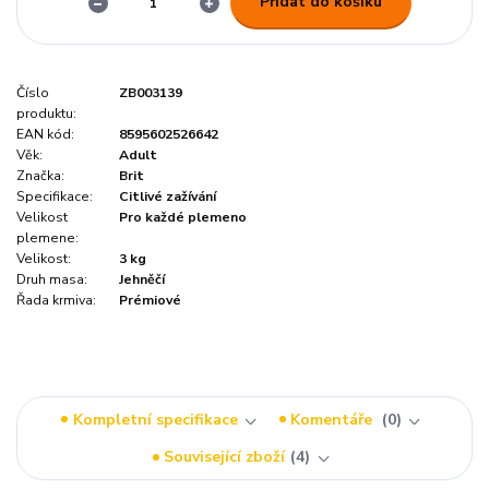
Přidat do košíku
Číslo
ZB003139
produktu:
EAN kód:
8595602526642
Věk:
Adult
Značka:
Brit
Specifikace:
Citlivé zažívání
Velikost
Pro každé plemeno
plemene:
Velikost:
3 kg
Druh masa:
Jehněčí
Řada krmiva:
Prémiové
Kompletní specifikace
Komentáře
0
Související zboží
4