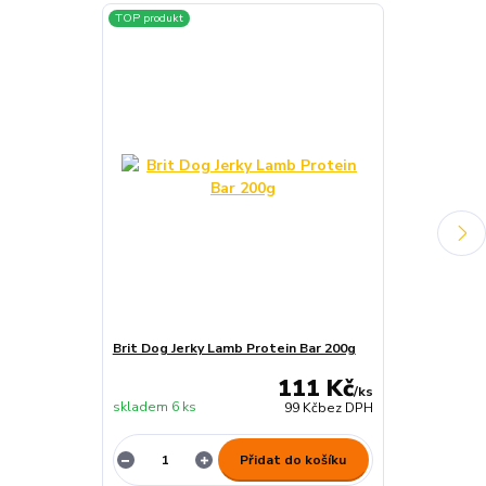
TOP produkt
Brit Dog Jerky Lamb Protein Bar 200g
Brit Dog Jerky
111 Kč
/
ks
skladem 6 ks
skladem 3 ks
99 Kč
bez DPH
Přidat do košíku