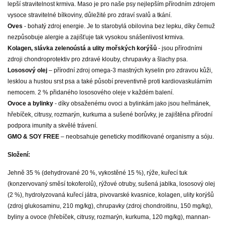
lepší stravitelnost krmiva. Maso je pro naše psy nejlepším přírodním zdrojem
vysoce stravitelné bílkoviny, důležité pro zdraví svalů a tkání.
Oves
- bohatý zdroj energie. Je to starobylá obilovina bez lepku, díky čemuž
nezpůsobuje alergie a zajišťuje tak vysokou snášenlivost krmiva.
Kolagen, slávka zelenoústá a ulity mořských korýšů
- jsou přírodními
zdroji chondroprotektiv pro zdravé klouby, chrupavky a šlachy psa.
Lososový olej
– přírodní zdroj omega-3 mastných kyselin pro zdravou kůži,
lesklou a hustou srst psa a také působí preventivně proti kardiovaskulárním
nemocem. 2 % přidaného lososového oleje v každém balení.
Ovoce a bylinky
- díky obsaženému ovoci a bylinkám jako jsou heřmánek,
hřebíček, citrusy, rozmarýn, kurkuma a sušené borůvky, je zajištěna přírodní
podpora imunity a skvělé trávení.
GMO & SOY FREE
– neobsahuje geneticky modifikované organismy a sóju.
Složení:
Jehně 35 % (dehydrované 20 %, vykostěné 15 %), rýže, kuřecí tuk
(konzervovaný směsí tokoferolů), rýžové otruby, sušená jablka, lososový olej
(2 %), hydrolyzovaná kuřecí játra, pivovarské kvasnice, kolagen, ulity korýšů
(zdroj glukosaminu, 210 mg/kg), chrupavky (zdroj chondroitinu, 150 mg/kg),
byliny a ovoce (hřebíček, citrusy, rozmarýn, kurkuma, 120 mg/kg), mannan-