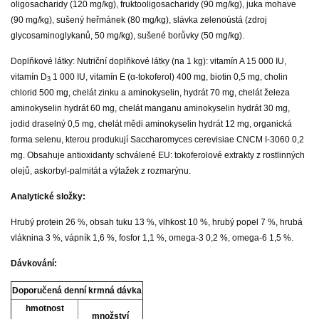
oligosacharidy (120 mg/kg), fruktooligosacharidy (90 mg/kg), juka mohave
(90 mg/kg), sušený heřmánek (80 mg/kg), slávka zelenoústá (zdroj
glycosaminoglykanů, 50 mg/kg), sušené borůvky (50 mg/kg).
Doplňkové látky: Nutriční doplňkové látky (na 1 kg): vitamín A 15 000 IU,
vitamín D
1 000 IU, vitamín E (α-tokoferol) 400 mg, biotin 0,5 mg, cholin
3
chlorid 500 mg, chelát zinku a aminokyselin, hydrát 70 mg, chelát železa
aminokyselin hydrát 60 mg, chelát manganu aminokyselin hydrát 30 mg,
jodid draselný 0,5 mg, chelát mědi aminokyselin hydrát 12 mg, organická
forma selenu, kterou produkují Saccharomyces cerevisiae CNCM I-3060 0,2
mg. Obsahuje antioxidanty schválené EU: tokoferolové extrakty z rostlinných
olejů, askorbyl-palmitát a výtažek z rozmarýnu.
Analytické složky:
Hrubý protein 26 %, obsah tuku 13 %, vlhkost 10 %, hrubý popel 7 %, hrubá
vláknina 3 %, vápník 1,6 %, fosfor 1,1 %, omega-3 0,2 %, omega-6 1,5 %.
Dávkování:
Doporučená denní krmná dávka
hmotnost
množství