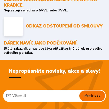
KRABICE.
Nejčastěji se jedná o 5VVL nebo 7VVL.
ODKAZ ODSTOUPENÍ OD SMLOUVY
DÁREK NAVÍC JAKO PODĚKOVÁNÍ.
Stálý zákazník u nás dostává příležitostně dárek pro svého
zvířecího parťáka.
Nepropásněte novinky, akce a slevy!
Přihlásit se