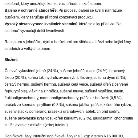
tokoferol, který umožňuje konzervaci přírodním způsobem.
Baleno v ochranné atmosféře
. Při procesu balení se kyslík nahrazuje
dusíkem, který zaručuje přírodní konzervaci produktu.
Vysoký obsah vysoce kvalitních vitamínů,
které se díky přídavku "za
studena" vyznačují delší trvanlivostí.
Receptura s jehněčím, dýní a borůvkami pro štěňata a březí nebo kojící feny
středních a velkých plemen.
Složení:
Čerstvé vykostěné jehně (24 %), sušené jehněčí maso (24 %), hrachový
škrob (20 %), kuřecí tuk, hydrolizované rybí bílkoviny, sušená dýně (5 %),
čerstvý herring, sušený herring, sušená celá vejce, sušená dřeň z červené
řepy, rybí olej, vláknina z hrášku, sušené mrkve, sušená vojtěška, inulin,
fruktooligosacharidy, mannanoligosacharidy, prášek z borůvek (0,5 %),
prášek ze špenátu, psyllium (0,3 %), sušená jablka, prášek z černého rybízu,
sušený sladký pomeranč, prášek z granátových jablek, chlorid sodný,
sušené pivovarské kvasnice, kořen kurkumy (0,2 %), glukosamin, chondroitin
sulfát, extrakt z afrikánu (zdroj luteinu).
Doplňkové látky: Nutriční doplňkové látky (na 1 kg): vitamin A 16 000 IU,