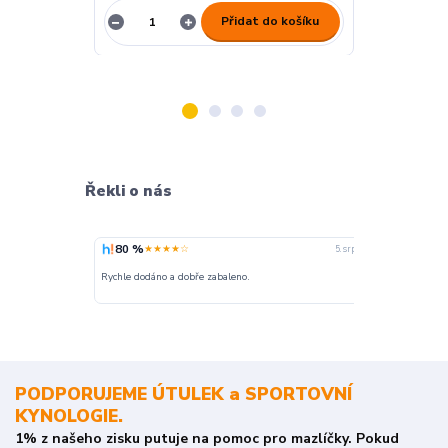
Přidat do košíku
Řekli o nás
80 %
100 %
★★★★☆
★
5. srpna
nakupuji opak
Rychle dodáno a dobře zabaleno.
o stavu objedn
PODPORUJEME ÚTULEK a SPORTOVNÍ
KYNOLOGIE.
1% z našeho zisku putuje na pomoc pro mazlíčky. Pokud