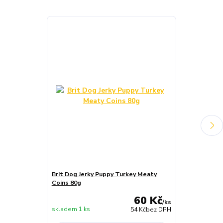
Brit Dog Jerky Puppy Turkey Meaty
Brit DOG Let’
Coins 80g
Lamb Bars 80
60 Kč
/
ks
skladem 1 ks
skladem 1 ks
54 Kč
bez DPH