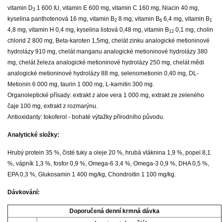
vitamin D
1 600 IU, vitamin E 600 mg, vitamin C 160 mg, Niacin 40 mg,
3
kyselina panthotenová 16 mg, vitamin B
8 mg, vitamin B
6,4 mg, vitamin B
2
6
1
4,8 mg, vitamin H 0,4 mg, kyselina listová 0,48 mg, vitamin B
0,1 mg, cholin
12
chlorid 2 800 mg, Beta-karoten 1,5mg, chelát zinku analogické metioninové
hydrolázy 910 mg, chelát manganu analogické metioninové hydrolázy 380
mg, chelát železa analogické metioninové hydrolázy 250 mg, chelát mědi
analogické metioninové hydrolázy 88 mg, selenometionin 0,40 mg, DL-
Metionin 6 000 mg, taurin 1 000 mg, L-karnitin 300 mg.
Organoleptické přísady: extrakt z aloe vera 1 000 mg, extrakt ze zeleného
čaje 100 mg, extrakt z rozmarýnu.
Antioxidanty: tokoferol - bohaté výtažky přírodního původu.
Analytické složky:
Hrubý protein 35 %, čisté tuky a oleje 20 %, hrubá vláknina 1,9 %, popel 8,1
%, vápník 1,3 %, fosfor 0,9 %, Omega-6 3,4 %, Omega-3 0,9 %, DHA 0,5 %,
EPA 0,3 %, Glukosamin 1 400 mg/kg, Chondroitin 1 100 mg/kg.
Dávkování:
Doporučená denní krmná dávka