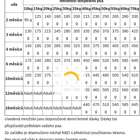
hmotnost dospělého psa
věk
10kg
15kg
20kg
25kg
30kg
35kg
40kg
45kg
50kg
55kg
60kg
70kg
125
140
160
185
200
215
230
250
265
280
330
2 měsíce
95 g
g
g
g
g
g
g
g
g
g
g
g
130
175
215
245
280
305
335
350
370
375
390
425
3 měsíce
g
g
g
g
g
g
g
g
g
g
g
g
140
185
230
265
300
325
355
375
395
405
425
450
4 měsíce
g
g
g
g
g
g
g
g
g
g
g
g
175
240
280
325
370
400
450
480
520
545
585
645
6 měsíců
g
g
g
g
g
g
g
g
g
g
g
g
165
230
275
310
375
380
415
445
485
505
540
610
10měsíců
g
g
g
g
g
g
g
g
g
g
g
g
360
395
435
465
505
252
560
630
12měsíců
Adult
Adult
Adult
Adult
g
g
g
g
g
g
g
g
440
470
510
540
585
645
16měsíců
Adult
Adult
Adult
Adult
Adult
Adult
g
g
g
g
g
g
Uvedená množství jsou doporučené denní krmné dávky. Dávky lze
přizpůsobit potřebám vašeho psa.
Ze začátku je doporučeno míchat N&D s předchozí používanou stravou.
Pes musí mít vždy k dispozici misku čerstvé vody.