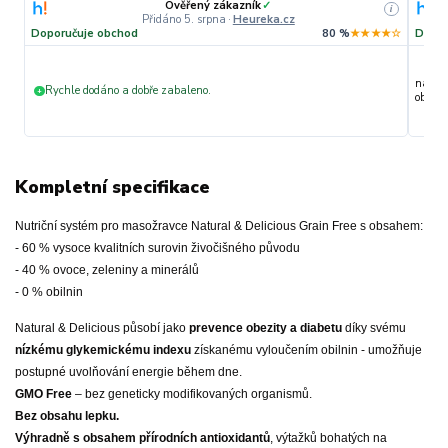
Ověřený zákazník
✓
i
Přidáno 5. srpna
·
Heureka.cz
Doporučuje obchod
80 %
★★★★☆
Dopor
nakupu
Rychle dodáno a dobře zabaleno.
+
objedn
Kompletní specifikace
Nutriční systém pro masožravce Natural & Delicious Grain Free s obsahem:
- 60 % vysoce kvalitních surovin živočišného původu
- 40 % ovoce, zeleniny a minerálů
- 0 % obilnin
Natural & Delicious působí jako
prevence obezity a diabetu
díky svému
nízkému glykemickému indexu
získanému vyloučením obilnin - umožňuje
postupné uvolňování energie během dne.
GMO Free
– bez geneticky modifikovaných organismů.
Bez obsahu lepku.
Výhradně s obsahem přírodních antioxidantů
, výtažků bohatých na