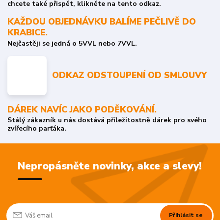
chcete také přispět, klikněte na tento odkaz.
KAŽDOU OBJEDNÁVKU BALÍME PEČLIVĚ DO
KRABICE.
Nejčastěji se jedná o 5VVL nebo 7VVL.
ODKAZ ODSTOUPENÍ OD SMLOUVY
DÁREK NAVÍC JAKO PODĚKOVÁNÍ.
Stálý zákazník u nás dostává příležitostně dárek pro svého
zvířecího parťáka.
Nepropásněte novinky, akce a slevy!
Přihlásit se