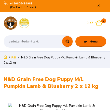
+420606494961
(Po-Pá, 8-17 hod.)
0
0 Kč
Menu
PSI
N&D Grain Free Dog Puppy M/L Pumpkin Lamb & Blueberry
2 x 12 kg
N&D Grain Free Dog Puppy M/L
Pumpkin Lamb & Blueberry 2 x 12 kg