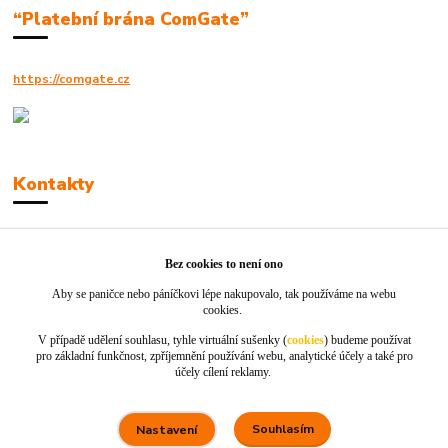
“Platební brána ComGate”
https://comgate.cz
Kontakty
Robert Polák
+420606494961
Bez cookies to není ono
Aby se paničce nebo páníčkovi lépe nakupovalo, tak používáme na webu
info@jackie-shop.cz
cookies.
V případě udělení souhlasu, tyhle virtuální sušenky (
cookies
) budeme používat
pro základní funkčnost, zpříjemnění používání webu, analytické účely a také pro
účely cílení reklamy.
Souhlasím
Nastavení
Vytvořeno na
Eshop-rychle.cz