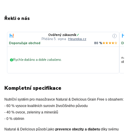
Řekli o nás
Ověřený zákazník
✓
i
Přidáno 5. srpna
·
Heureka.cz
Doporučuje obchod
80 %
★★★★☆
Dopor
nakupu
Rychle dodáno a dobře zabaleno.
+
objedn
Kompletní specifikace
Nutriční systém pro masožravce Natural & Delicious Grain Free s obsahem:
- 60 % vysoce kvalitních surovin živočišného původu
- 40 % ovoce, zeleniny a minerálů
- 0 % obilnin
Natural & Delicious působí jako
prevence obezity a diabetu
díky svému