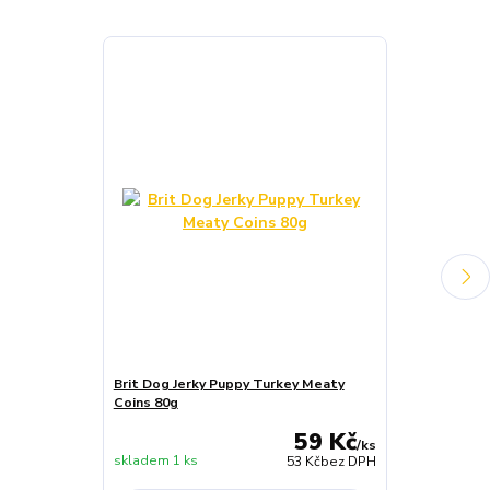
Brit Dog Jerky Puppy Turkey Meaty
Brit DOG Let’
Coins 80g
Lamb Bars 80
59 Kč
/
ks
skladem 1 ks
skladem 1 ks
53 Kč
bez DPH