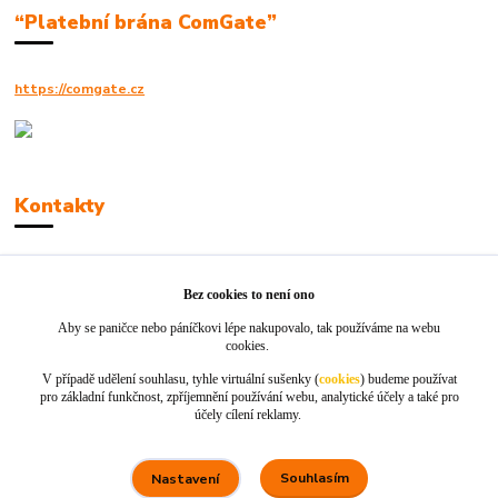
“Platební brána ComGate”
https://comgate.cz
Kontakty
Robert Polák
+420606494961
Bez cookies to není ono
Aby se paničce nebo páníčkovi lépe nakupovalo, tak používáme na webu
info@jackie-shop.cz
cookies.
V případě udělení souhlasu, tyhle virtuální sušenky (
cookies
) budeme používat
pro základní funkčnost, zpříjemnění používání webu, analytické účely a také pro
účely cílení reklamy.
Souhlasím
Nastavení
Vytvořeno na
Eshop-rychle.cz