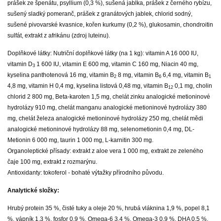
prášek ze špenátu, psyllium (0,3 %), sušená jablka, prášek z černého rybízu,
sušený sladký pomeranč, prášek z granátových jablek, chlorid sodný,
sušené pivovarské kvasnice, kořen kurkumy (0,2 %), glukosamin, chondroitin
sulfát, extrakt z afrikánu (zdroj luteinu).
Doplňkové látky: Nutriční doplňkové látky (na 1 kg): vitamin A 16 000 IU,
vitamin D
1 600 IU, vitamin E 600 mg, vitamin C 160 mg, Niacin 40 mg,
3
kyselina panthotenová 16 mg, vitamin B
8 mg, vitamin B
6,4 mg, vitamin B
2
6
1
4,8 mg, vitamin H 0,4 mg, kyselina listová 0,48 mg, vitamin B
0,1 mg, cholin
12
chlorid 2 800 mg, Beta-karoten 1,5 mg, chelát zinku analogické metioninové
hydrolázy 910 mg, chelát manganu analogické metioninové hydrolázy 380
mg, chelát železa analogické metioninové hydrolázy 250 mg, chelát mědi
analogické metioninové hydrolázy 88 mg, selenometionin 0,4 mg, DL-
Metionin 6 000 mg, taurin 1 000 mg, L-karnitin 300 mg.
Organoleptické přísady: extrakt z aloe vera 1 000 mg, extrakt ze zeleného
čaje 100 mg, extrakt z rozmarýnu.
Antioxidanty: tokoferol - bohaté výtažky přírodního původu.
Analytické složky:
Hrubý protein 35 %, čisté tuky a oleje 20 %, hrubá vláknina 1,9 %, popel 8,1
%, vápník 1,3 %, fosfor 0,9 %, Omega-6 3,4 %, Omega-3 0,9 %, DHA 0,5 %,