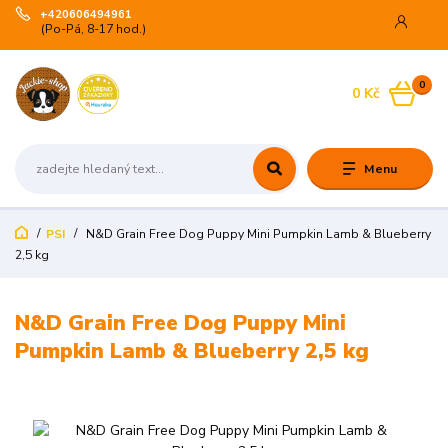
+420606494961
(Po-Pá, 8-17 hod.)
0
0 Kč
Menu
PSI
N&D Grain Free Dog Puppy Mini Pumpkin Lamb & Blueberry
2,5 kg
N&D Grain Free Dog Puppy Mini
Pumpkin Lamb & Blueberry 2,5 kg