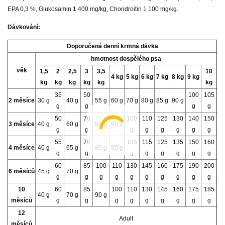
EPA 0,3 %, Glukosamin 1 400 mg/kg, Chondroitin 1 100 mg/kg.
Dávkování:
Doporučená denní krmná dávka
hmotnost dospělého psa
věk
1,5
2
2,5
3
3,5
10
4 kg
5 kg
6 kg
7 kg
8 kg
9 kg
kg
kg
kg
kg
kg
kg
35
50
100
105
2 měsíce
30 g
40 g
55 g
60 g
70 g
80 g
85 g
90 g
g
g
g
g
50
70
100
110
125
130
140
150
3 měsíce
40 g
60 g
80 g
90 g
g
g
g
g
g
g
g
g
55
70
105
115
125
135
150
160
4 měsíce
40 g
65 g
85 g
95 g
g
g
g
g
g
g
g
g
60
85
100
110
130
145
160
175
190
200
6 měsíců
45 g
70 g
g
g
g
g
g
g
g
g
g
g
10
60
85
100
110
130
145
160
175
185
40 g
70 g
90 g
měsíců
g
g
g
g
g
g
g
g
g
12
Adult
měsíců