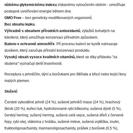
nízkému glykemickému indexu
získanému vyloučením obilnin - umožňuje
postupné uvolňování energie během dne.
GMO Free
– bez geneticky modifikovaných organismů.
Bez obsahu lepku.
Výhradně s obsahem přírodních antioxidantů
, výtažků bohatých na
tokoferol, který umožňuje konzervaci přírodním způsobem.
Baleno v ochranné atmosféře
. Při procesu balení se kyslík nahrazuje
dusíkem, který zaručuje přírodní konzervaci produktu.
Vysoký obsah vysoce kvalitních vitamínů,
které se díky přídavku "za
studena" vyznačují delší trvanlivostí.
Receptura s jehněčím, dýní a borůvkami pro štěňata a březí nebo kojící feny
malých plemen.
Složení:
Čerstvé vykostěné jehně (24 %), sušené jehněčí maso (24 %), hrachový
škrob (20 %), kuřecí tuk, hydrolizované rybí bílkoviny, sušená dýně (5 %),
čerstvý herring, sušený herring, sušená celá vejce, sušená dřeň z červené
řepy, rybí olej, vláknina z hrášku, sušené mrkve, sušená vojtěška, inulin,
fruktooligosacharidy, mannanoligosacharidy, prášek z borůvek (0,5 %),