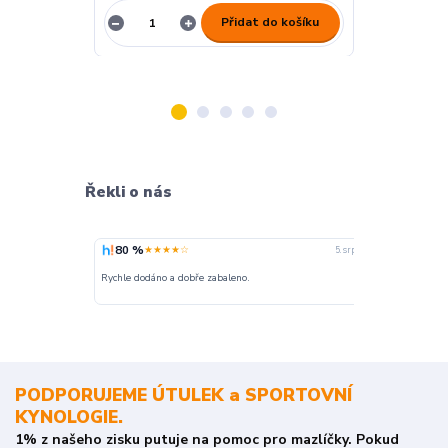
Přidat do košíku
Řekli o nás
80 %
100 %
★★★★☆
★
5. srpna
nakupuji opak
Rychle dodáno a dobře zabaleno.
o stavu objedn
PODPORUJEME ÚTULEK a SPORTOVNÍ
KYNOLOGIE.
1% z našeho zisku putuje na pomoc pro mazlíčky. Pokud