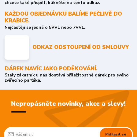
chcete také přispět, klikněte na tento odkaz.
KAŽDOU OBJEDNÁVKU BALÍME PEČLIVĚ DO
KRABICE.
Nejčastěji se jedná o 5VVL nebo 7VVL.
ODKAZ ODSTOUPENÍ OD SMLOUVY
DÁREK NAVÍC JAKO PODĚKOVÁNÍ.
Stálý zákazník u nás dostává příležitostně dárek pro svého
zvířecího parťáka.
Nepropásněte novinky, akce a slevy!
Přihlásit se