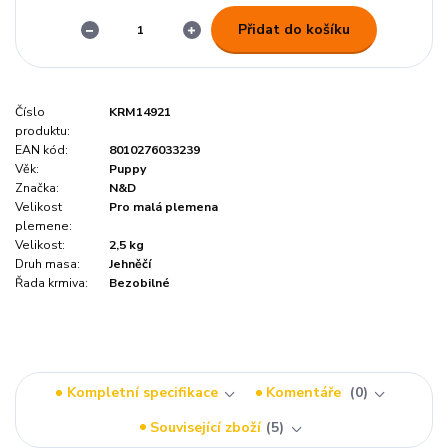
Přidat do košíku
Číslo
KRM14921
produktu:
EAN kód:
8010276033239
Věk:
Puppy
Značka:
N&D
Velikost
Pro malá plemena
plemene:
Velikost:
2,5 kg
Druh masa:
Jehněčí
Řada krmiva:
Bezobilné
Kompletní specifikace
Komentáře
0
Související zboží
5