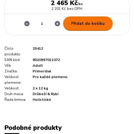
2 465 Kč
/
ks
2 201 Kč
bez DPH
Přidat do košíku
Číslo
25412
produktu:
EAN kód:
8020997011072
Věk:
Adult
Značka:
Primordial
Velikost
Pro každé plemeno
plemene:
Velikost:
2 x 12 kg
Druh masa:
Drůbeží & Rybí
Řada krmiva:
Holistické
Podobné produkty