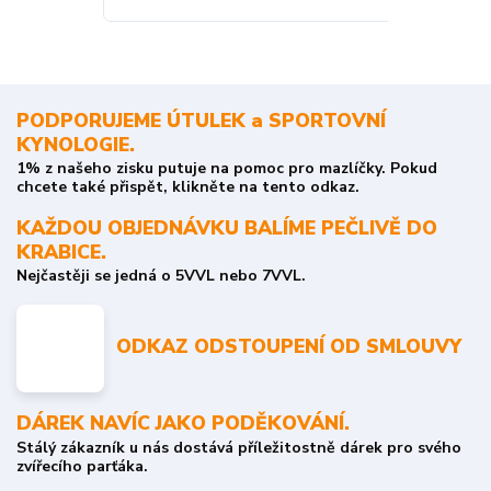
o stavu objedn
PODPORUJEME ÚTULEK a SPORTOVNÍ
KYNOLOGIE.
1% z našeho zisku putuje na pomoc pro mazlíčky. Pokud
chcete také přispět, klikněte na tento odkaz.
KAŽDOU OBJEDNÁVKU BALÍME PEČLIVĚ DO
KRABICE.
Nejčastěji se jedná o 5VVL nebo 7VVL.
ODKAZ ODSTOUPENÍ OD SMLOUVY
DÁREK NAVÍC JAKO PODĚKOVÁNÍ.
Stálý zákazník u nás dostává příležitostně dárek pro svého
zvířecího parťáka.