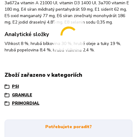
3a672a vitamin A 21000 UI, vitamin D3 1400 UI, 3a700 vitamin E
180 mg, E4 síran měďnatý pentahydrát 59 mg, E1 siderit 62 mg,
E5 oxid manganatý 77 mg, E6 síran zinečnatý monohydrát 186
mg, E2 jodid draselný 4,85 mg, E8 selenin sodu 0,35 mg.
Analytické složky
Vlhkost 8 %, hrubá bílkovina 30 %, hrubé oleje a tuky 19 %,
hrubá popelovina 8,4 %, hrubá vláknina 2,4 %.
Zboží zařazeno v kategoriích
PSI
GRANULE
PRIMORDIAL
Potřebujete poradit?