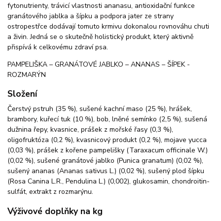
fytonutrienty, trávicí vlastnosti ananasu, antioxidační funkce
granátového jablka a šípku a podpora jater ze strany
ostropestřce dodávají tomuto krmivu dokonalou rovnováhu chuti
a živin. Jedná se o skutečně holistický produkt, který aktivně
přispívá k celkovému zdraví psa.
PAMPELIŠKA – GRANÁTOVÉ JABLKO – ANANAS – ŠÍPEK -
ROZMARÝN
Složení
Čerstvý pstruh (35 %), sušené kachní maso (25 %), hrášek,
brambory, kuřecí tuk (10 %), bob, lněné semínko (2,5 %), sušená
dužnina řepy, kvasnice, prášek z mořské řasy (0,3 %),
oligofruktóza (0,2 %), kvasnicový produkt (0,2 %), mojave yucca
(0,03 %), prášek z kořene pampelišky (Taraxacum officinale W.)
(0,02 %), sušené granátové jablko (Punica granatum) (0,02 %),
sušený ananas (Ananas sativus L.) (0,02 %), sušený plod šípku
(Rosa Canina L.R., Pendulina L.) (0,002), glukosamin, chondroitin-
sulfát, extrakt z rozmarýnu.
Výživové doplňky na kg