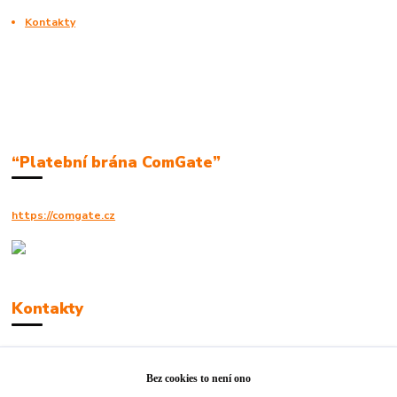
Kontakty
“Platební brána ComGate”
https://comgate.cz
Kontakty
Robert Polák
+420606494961
Bez cookies to není ono