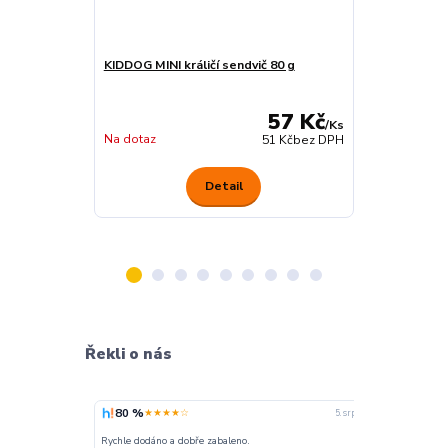
KIDDOG MINI králičí sendvič 80 g
KIDDOG hovězí
klouby 80 g
57 Kč
/
Ks
Na dotaz
Na dotaz
51 Kč
bez DPH
Detail
Řekli o nás
80 %
100 %
★★★★☆
★
5. srpna
nakupuji opak
Rychle dodáno a dobře zabaleno.