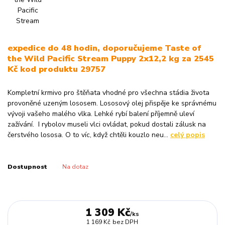
expedice do 48 hodin, doporučujeme Taste of
the Wild Pacific Stream Puppy 2x12,2 kg za 2545
Kč kod produktu 29757
Kompletní krmivo pro štěňata vhodné pro všechna stádia života
provoněné uzeným lososem. Lososový olej přispěje ke správnému
vývoji vašeho malého vlka. Lehké rybí balení příjemně uleví
zažívání. I rybolov museli vlci ovládat, pokud dostali zálusk na
čerstvého lososa. O to víc, když chtěli kouzlo neu...
celý popis
Dostupnost
Na dotaz
1 309 Kč
/
ks
1 169 Kč
bez DPH