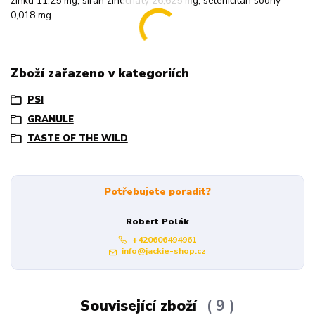
zinku 11,25 mg, síran zinečnatý 26,625 mg, seleničitan sodný
0,018 mg.
Zboží zařazeno v kategoriích
PSI
GRANULE
TASTE OF THE WILD
Potřebujete poradit?
Robert Polák
+420606494961
info@jackie-shop.cz
Související zboží
9