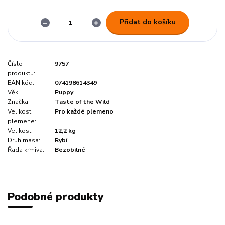
Přidat do košíku
Číslo
9757
produktu:
EAN kód:
074198614349
Věk:
Puppy
Značka:
Taste of the Wild
Velikost
Pro každé plemeno
plemene:
Velikost:
12,2 kg
Druh masa:
Rybí
Řada krmiva:
Bezobilné
Podobné produkty