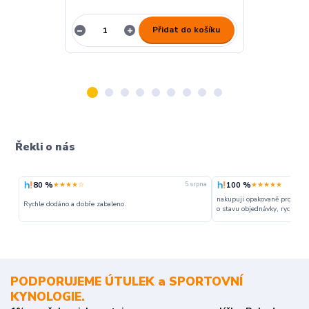
Přidat do košíku
Řekli o nás
80 %
100 %
★★★★☆
★★★★★
5. srpna
nakupuji opakovaně pro napr
Rychle dodáno a dobře zabaleno.
o stavu objednávky, rychlost d
PODPORUJEME ÚTULEK a SPORTOVNÍ
KYNOLOGIE.