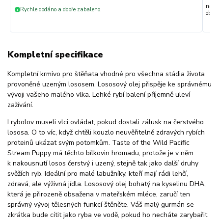
nakup
Rychle dodáno a dobře zabaleno.
+
objedn
Kompletní specifikace
Kompletní krmivo pro štěňata vhodné pro všechna stádia života
provoněné uzeným lososem. Lososový olej přispěje ke správnému
vývoji vašeho malého vlka. Lehké rybí balení příjemně uleví
zažívání.
I rybolov museli vlci ovládat, pokud dostali zálusk na čerstvého
lososa. O to víc, když chtěli kouzlo neuvěřitelně zdravých rybích
proteinů ukázat svým potomkům. Taste of the Wild Pacific
Stream Puppy má těchto bílkovin hromadu, protože je v něm
k nakousnutí losos čerstvý i uzený, stejně tak jako další druhy
svěžích ryb. Ideální pro malé labužníky, kteří mají rádi lehčí,
zdravá, ale výživná jídla. Lososový olej bohatý na kyselinu DHA,
která je přirozeně obsažena v mateřském mléce, zaručí ten
správný vývoj tělesných funkcí štěněte. Váš malý gurmán se
zkrátka bude cítit jako ryba ve vodě, pokud ho necháte zarybařit