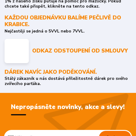
1% z našeho zisku putuje na pomoc pro mazlíčky. Pokud
chcete také přispět, klikněte na tento odkaz.
KAŽDOU OBJEDNÁVKU BALÍME PEČLIVĚ DO
KRABICE.
Nejčastěji se jedná o 5VVL nebo 7VVL.
ODKAZ ODSTOUPENÍ OD SMLOUVY
DÁREK NAVÍC JAKO PODĚKOVÁNÍ.
Stálý zákazník u nás dostává příležitostně dárek pro svého
zvířecího parťáka.
Nepropásněte novinky, akce a slevy!