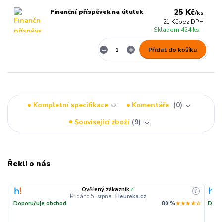
25 Kč
Finanční příspěvek na útulek
/
ks
21 Kč
bez DPH
Skladem 424 ks
Přidat do košíku
Kompletní specifikace
Komentáře
0
Související zboží
9
Řekli o nás
Ověřený zákazník
✓
i
Přidáno 5. srpna
·
Heureka.cz
Doporučuje obchod
80 %
★★★★☆
Dopo