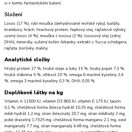
si v tomto fantastickém balení.
Složení
Losos (17 %), rybí moučka (dehydrované mořské ryby), batáty,
brambory, hrách, hrachový protein, řepkový olej, rajčatové výlisky,
uzený losos (4 %), moučka z lososa (2 %), lososový olej (zdroj
DHA), minerály, sušený kořen čekanky, extrakt z Yucca schidigera,
rajčata, borůvky, maliny.
Analytické složky
Hrubý protein 27 %, hrubé oleje a tuky 15 %, hrubý popel 7,3 %,
hrubá vláknina 5 %, vlhkost 10 %, omega 6 mastné kyseliny 2,4
%, omega 3 mastné kyseliny 0,3 %, DHA 0,05 %.
Doplňkové látky na kg
Vitamin A 11500 IU, vitamin D3 865 IU, vitamin E 175 IU, taurin
0,1 %, chelátová forma železa hydrát 10,35 mg, chelátová forma
mědi hydrát 1,2 mg, síran železnatý 20,7 mg, síran měďnatý 2 mg,
jodid draselný 1,7325 mg, chelátová forma manganu 2,1 mg, oxid
manganatý 7,7 mg, síran manganatý 4,48 mg, chelátová forma