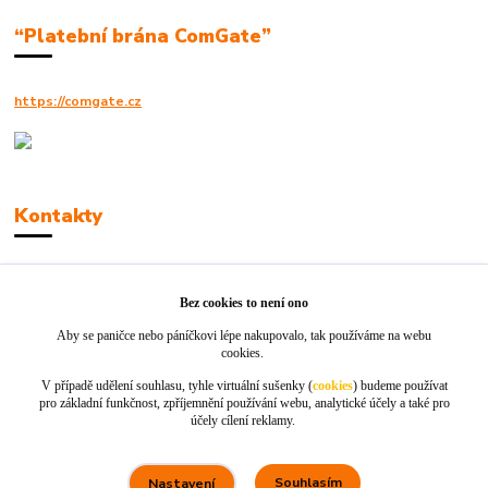
“Platební brána ComGate”
https://comgate.cz
Kontakty
Robert Polák
+420606494961
Bez cookies to není ono
Aby se paničce nebo páníčkovi lépe nakupovalo, tak používáme na webu
info@jackie-shop.cz
cookies.
V případě udělení souhlasu, tyhle virtuální sušenky (
cookies
) budeme používat
pro základní funkčnost, zpříjemnění používání webu, analytické účely a také pro
účely cílení reklamy.
Souhlasím
Nastavení