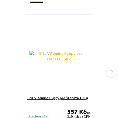
Brit Vitamins Puppy pro štěňata 150 g
Brit Paté & M
357 Kč
/
ks
skladem 2 ks
skladem 3 ks
319 Kč
bez DPH